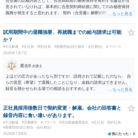
合意書の記載内容として、合意締結前の秘密保持を誓約する趣旨が含
意されていなければ、基本的に合意契約締結後に関してのみ秘密保持
義務が発生すると思われます。 契約（合意書）解釈の問題ですので、
内容を精査されてみてください。 より詳細についてお聞きになりたい
場合、最寄りの法律事務所で相談されることを検討ください。
試用期間中の退職強要、再就職までの給与請求は可能
か？
#不当解雇
#正社員・契約社員
#退職理由(自己都合・会社都合)
#パワハラ
2026年7月7日
匿名B
弁護士
よほどの圧力があったなら別ですが、説得されて記載したのなら、 自
らの意思（希望）で退職したことになり、金銭の請求はできません。
録音を聴かせられる場での相談をおすすめします。
正社員採用後数日で契約変更・解雇。会社の回答書と
録音内容に食い違いがあります。
#不当解雇
#労働審判
#パワハラ
#安全配慮義務違反
#正社員・契約社員
#退職理由(自己都合・会社都合)
2026年7月6日
役にたった
2