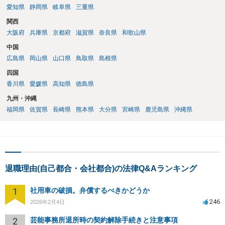
愛知県
静岡県
岐阜県
三重県
関西
大阪府
兵庫県
京都府
滋賀県
奈良県
和歌山県
中国
広島県
岡山県
山口県
鳥取県
島根県
四国
香川県
愛媛県
高知県
徳島県
九州・沖縄
福岡県
佐賀県
長崎県
熊本県
大分県
宮崎県
鹿児島県
沖縄県
退職理由(自己都合・会社都合)の法律Q&Aランキング
1
社用車の破損。弁償するべきかどうか
246
2026年2月4日
2
芸能事務所退所時の契約解除手続きと注意事項