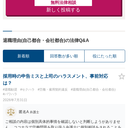
無料法律相談
新しく投稿する
退職理由(自己都合・会社都合)の法律Q&A
新着順
回答数が多い順
役にたった順
採用時の申告ミスと上司のハラスメント、事前対応
は？
#退職勧奨
#セクハラ
#労働・雇用契約違反
#退職理由(自己都合・会社都合)
#パワハラ
2026年7月31日
匿名A
弁護士
ご相談の内容は個別具体的事情を確認しないと判断しようがありませ
ん。 ココナラで労働問題を取り扱う弁護士に個別相談をされることを