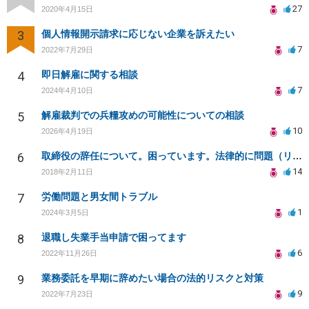
27
2020年4月15日
3
個人情報開示請求に応じない企業を訴えたい
7
2022年7月29日
4
即日解雇に関する相談
7
2024年4月10日
5
解雇裁判での兵糧攻めの可能性についての相談
10
2026年4月19日
6
取締役の辞任について。困っています。法律的に問題（リスク）がない辞任の仕方を教えてください。
14
2018年2月11日
7
労働問題と男女間トラブル
1
2024年3月5日
8
退職し失業手当申請で困ってます
6
2022年11月26日
9
業務委託を早期に辞めたい場合の法的リスクと対策
9
2022年7月23日