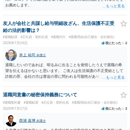
お薦めします。
友人が会社と共謀し給与明細改ざん、生活保護不正受
給の法的影響は？
#退職勧奨
#正社員・契約社員
#退職代行
#退職理由(自己都合・会社都合)
2026年7月24日
役にたった
2
井上 祐司
弁護士
退職したいのであれば、明るみに出ることを覚悟したうえで退職の希
望を伝えるほかないと思います。 ご友人は生活保護の不正受給として
詐欺の罪、会社の方は脅迫の罪に問われる可能性がありますが、感覚
としては後者は不問にされる場合が多いと思います。 逮捕されるかど
うかはケースバイケースです。
退職同意書の秘密保持義務について
#退職誓約書
#退職勧奨
#正社員・契約社員
#退職理由(自己都合・会社都合)
2026年7月17日
役にたった
2
西浦 嘉博
弁護士