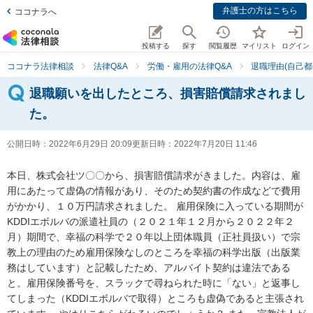
弁護士の方はこちら
ココナラへ
投稿する
探す
閲覧履歴
マイリスト
ログイン
ココナラ法律相談
法律Q&A
労働・雇用の法律Q&A
退職理由(自己都
退職願いを出したところ、損害賠償請求されまし
た。
公開日時：
2022年6月29日 20:09
更新日時：
2022年7月20日 11:46
本日、株式会社ツ〇〇から、損害賠償請求がきました。内容は、雇
用にあたって虚偽の情報があり、そのため契約書の作成などで費用
がかかり、１０万円請求されました。 雇用保険に入っている期間が
KDDIエボルバの派遣社員の（２０２１年１２月から２０２２年２
月）期間で、幸福の科学で２０年以上団体職員（正社員扱い）で宗
教上の理由のため雇用保険なしのところを幸福の科学出版（出版業
務はしています）と記載したため、アルバイト契約は違法である
と。雇用保険番号を、スラックで尋ねられた時に「ない」と返事し
てしまった（KDDIエボルバで取得）ところも虚偽であると主張され