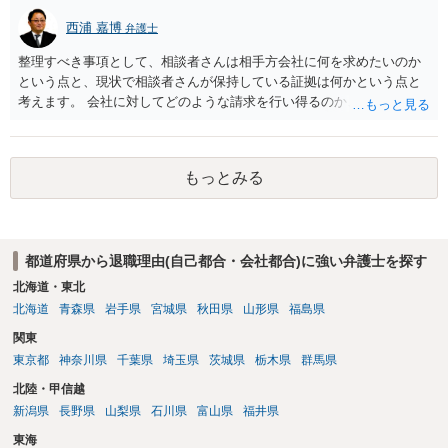
西浦 嘉博
弁護士
整理すべき事項として、相談者さんは相手方会社に何を求めたいのか
という点と、現状で相談者さんが保持している証拠は何かという点と
考えます。 会社に対してどのような請求を行い得るのか、また、どう
いった証拠を確保できているのかを精査・検討する為、最寄りの法律
事務所での相談を検討いただければと思われます。 上記、ご参考くだ
さい。
もっとみる
都道府県から退職理由(自己都合・会社都合)に強い弁護士を探す
北海道・東北
北海道
青森県
岩手県
宮城県
秋田県
山形県
福島県
関東
東京都
神奈川県
千葉県
埼玉県
茨城県
栃木県
群馬県
北陸・甲信越
新潟県
長野県
山梨県
石川県
富山県
福井県
東海