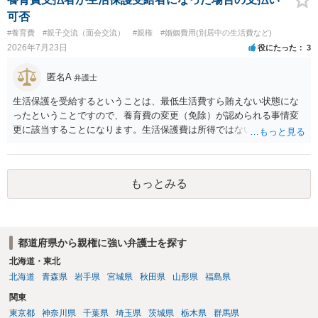
ても取れなくても、執行裁判所に原本の還付請求を行えば還付されま
可否
す。 ＞他の弁護士さんに再度依頼できるのでしょうか？ できます。た
#養育費
#親子交流（面会交流）
#親権
#婚姻費用(別居中の生活費など)
だ、取れなかった場合に取り立て訴訟等を起こしてもらえば、他の弁
2026年7月23日
役にたった
3
護士に頼む必要は無いでしょう。 以上、ご参考まで。
匿名A
弁護士
生活保護を受給するということは、最低生活費すら賄えない状態にな
ったということですので、養育費の変更（免除）が認められる事情変
更に該当することになります。生活保護費は所得ではないので、「保
護費から養育費を支払え」という結論にはなりません。ただ、実際に
支払った場合に返還請求権が認められたり役所から何らかのペナルテ
ィが課されたりするわけではなく、「残りのお金で自己責任で生活せ
もっとみる
よ」ということになるので、生活保護を受給することになった時はす
みやかに合意のための話し合いあるいは調停申立てをすべきでしょ
う。
都道府県から親権に強い弁護士を探す
北海道・東北
北海道
青森県
岩手県
宮城県
秋田県
山形県
福島県
関東
東京都
神奈川県
千葉県
埼玉県
茨城県
栃木県
群馬県