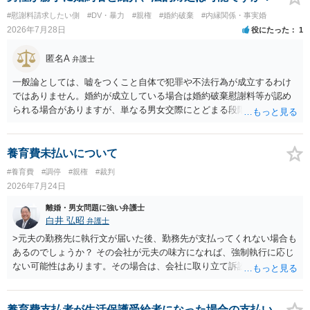
れることをお勧めいたします。
#慰謝料請求したい側
#DV・暴力
#親権
#婚約破棄
#内縁関係・事実婚
2026年7月28日
役にたった
1
匿名A
弁護士
一般論としては、嘘をつくこと自体で犯罪や不法行為が成立するわけ
ではありません。婚約が成立している場合は婚約破棄慰謝料等が認め
られる場合がありますが、単なる男女交際にとどまる段階の場合、独
身偽装その他貞操権侵害事案は別として、信頼関係破壊行為について
慰謝料は生じないことが多いと思われます。 お怒りはごもっともです
が、仮に交際を進めたとしても後に相手を信頼できなくなる可能性が
養育費未払いについて
高かったということですので、むしろ結婚しなくてよかったと割り切
#養育費
#調停
#親権
#裁判
って、交際を終わらせるのがよいと思います。
2026年7月24日
離婚・男女問題に強い弁護士
白井 弘昭
弁護士
>元夫の勤務先に執行文が届いた後、勤務先が支払ってくれない場合も
あるのでしょうか？ その会社が元夫の味方になれば、強制執行に応じ
ない可能性はあります。その場合は、会社に取り立て訴訟を行うこと
で、会社から取り立てることができます。 その他、預金を探して差し
押さえ、元夫名義の車の差し押さえ競売などを検討します。 ＞何もで
きなかった場合は、公正証書の原本は戻ってくるのでしょうか？ 取れ
養育費支払者が生活保護受給者になった場合の支払い