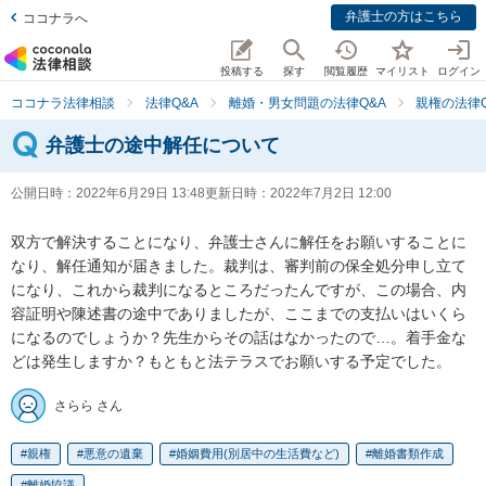
弁護士の方はこちら
ココナラへ
投稿する
探す
閲覧履歴
マイリスト
ログイン
ココナラ法律相談
法律Q&A
離婚・男女問題の法律Q&A
親権の法律Q
弁護士の途中解任について
公開日時：
2022年6月29日 13:48
更新日時：
2022年7月2日 12:00
双方で解決することになり、弁護士さんに解任をお願いすることに
なり、解任通知が届きました。裁判は、審判前の保全処分申し立て
になり、これから裁判になるところだったんですが、この場合、内
容証明や陳述書の途中でありましたが、ここまでの支払いはいくら
になるのでしょうか？先生からその話はなかったので…。着手金な
どは発生しますか？もともと法テラスでお願いする予定でした。
さらら さん
親権
悪意の遺棄
婚姻費用(別居中の生活費など)
離婚書類作成
離婚協議