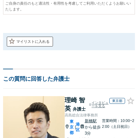
ご自身の責任のもと適法性・有用性を考慮してご利用いただくようお願いい
たします。
マイリストに入れる
この質問に回答した弁護士
理崎 智
東京都
インタビュ
ーを見る
英
弁護士
高島総合法律事務所
新橋駅
営業時間：10:00~2
東
港
2:00（土日祝日）
京
から徒歩
|
区
都
3分