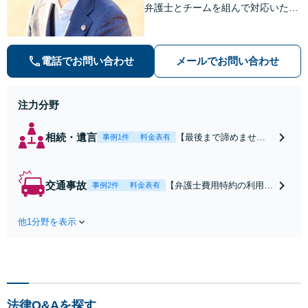
弁護士とチームを組んで対応いたし
ます。【安心・分かりやすい料金体
系】些細なお悩みにも、丁寧に寄り
添い、不安を軽減します。まずはお
電話でお問い合わせ
メールでお問い合わせ
気軽にご相談ください。
注力分野
相続・遺言
【最後まで諦めませ
事例1件
料金表有
ん】親族間の交渉、複
雑な手続き、全て対応
します！不利な条件で
交通事故
【弁護士費用特約の利用＆
事例2件
料金表有
合意してしまう前にご
Zoom相談可】【死亡・骨
相談ください。【土
折・後遺障害・むち打ち
地・不動産】長期化し
他1分野を表示
等】交通事故でご家族がな
ている問題もできる限
くなってしまった方やお怪
り円滑な交渉へと導き
我された方はまずご相談く
ます。事業承継／相続
ださい。ご自身での対応で
放棄も対応可能。【JR
は損をしてしまうかもしれ
千葉駅近く】駐車場あ
ません。代わりに交渉・手
り
法律Q&Aを探す