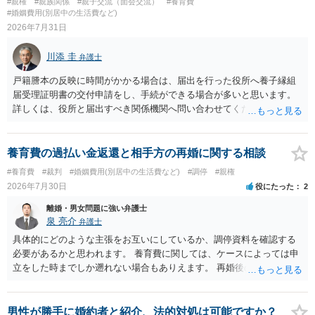
#親権
#親族関係
#親子交流（面会交流）
#養育費
#婚姻費用(別居中の生活費など)
2026年7月31日
川添 圭
弁護士
戸籍謄本の反映に時間がかかる場合は、届出を行った役所へ養子縁組
届受理証明書の交付申請をし、手続ができる場合が多いと思います。
詳しくは、役所と届出すべき関係機関へ問い合わせてください。
養育費の過払い金返還と相手方の再婚に関する相談
#養育費
#裁判
#婚姻費用(別居中の生活費など)
#調停
#親権
2026年7月30日
役にたった
2
離婚・男女問題に強い弁護士
泉 亮介
弁護士
具体的にどのような主張をお互いにしているか、調停資料を確認する
必要があるかと思われます。 養育費に関しては、ケースによっては申
立をした時までしか遡れない場合もありえます。 再婚後の相手方の行
動がどのようなものであったのかも重要であるため、相手が再婚後の
養育費に関するやりとり等があればそちらについても確認する必要が
あるでしょう。 公開相談の場での回答よりも個別に弁護士にご相談さ
男性が勝手に婚約者と紹介、法的対処は可能ですか？