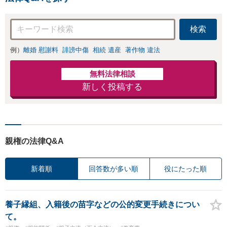
続きをし、負担を軽減。
検索
例）
離婚 慰謝料
誹謗中傷
相続 遺産
著作物 違法
無料法律相談
新しく投稿する
親権の法律Q&A
新着順
回答数が多い順
役にたった順
養子縁組、入籍後の苗字などの公的変更手続きについ
て。