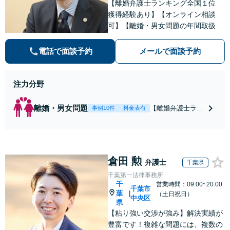
【離婚弁護士ランキング全国１位
獲得経験あり】【オンライン相談
可】【離婚・男女問題の年間取扱件
数100件以上】 離婚や男女問題で泣
き寝入りしたくないという方は是非
電話で面談予約
メールで面談予約
ご相談ください。
注力分野
離婚・男女問題
【離婚弁護士ラン
事例10件
料金表有
キング全国１位
獲得経験あり】
【初回相談料１時
間１万１０００
倉田 勲
円】【離婚・不倫
弁護士
千葉県
問題に特化／実績
千葉第一法律事務所
多数】財産分与、
千
営業時間：09:00~20:00
千葉市
慰謝料、養育費等
葉
|
（土日祝日）
中央区
で金銭的に満足で
県
きる解決を目指し
【粘り強い交渉が強み】解決実績が
ます。
豊富です！複雑な問題には、複数の