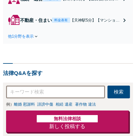
可】複数の相続人がいる複雑な相
続問題も多数経験。行政関連の豊
富なノウハウも活用し、的確な対
不動産・住まい
【天神駅5分】【マンション
料金表有
応で軋轢を減らしながらスピーデ
管理士の資格保有】マンシ
ィーな対応で解決へ導きます。
ョン管理士の資格を保有
【メール／オンライン相談可】
他1分野を表示
し、不動産問題の解決実績
も多数。不動産関係でお困
りの方、管理組合の理事の
方は私にお任せください！
【メール／オンライン相談
可】
法律Q&Aを探す
検索
例）
離婚 慰謝料
誹謗中傷
相続 遺産
著作物 違法
無料法律相談
新しく投稿する