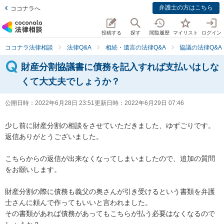
弁護士の方はこちら
ココナラへ
投稿する
探す
閲覧履歴
マイリスト
ログイン
ココナラ法律相談
法律Q&A
相続・遺言の法律Q&A
協議の法律Q&A
財産分割協議書に債務を記入すれば支払いはしな
くて大丈夫でしょうか？
公開日時：
2022年6月28日 23:51
更新日時：
2022年6月29日 07:46
少し前に財産分割の相談をさせていただきました、ゆずごりです。

返信ありがとうございました。

こちらからの返信が出来なくなってしまいましたので、追加の質問
をお願いします。

財産分割の際に債務も義父の奥さんが引き受けるという書類を弁護
士さんに頼んで作ってもいいと言われました。

その書類があれば債務があってもこちらが払う必要はなくなるので