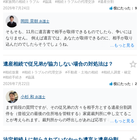
#家族間の相続トラブル
#協議
#相続トラブルの代理交渉
#遺産分割
2026年7月24日
役にたった
9
岡田 晃朝
弁護士
そもそも、11月に遺言書で相手が取得できるものでしたら、争いには
なりません。 例えば遺言では、あなたが取得できるのに、相手が取り
込んだのでしたらそうでしょうね。
遺産相続で従兄弟が協力しない場合の対処法は？
#相続放棄
#相続トラブルの代理交渉
#不動産・土地の相続
#相続人調査・確定
#相続手続き
#協議
2026年7月22日
役にたった
2
小杉 和
弁護士
まず前段の質問ですが、その従兄弟の方々を相手方とする遺産分割調
停を（曾祖父の最後の住所地を管轄する）家庭裁判所に申し立てるこ
とが考えられます。裁判所からの呼出しがあれば応答する可能性がま
だあるのではないでしょうか。 後段の質問については、相続放棄は可
能と思われます。時間が思った以上にないので必要書類をてきぱきと
揃える必要があります。その点是非御注意ください。
法定相続人に知らされていなかった遺言と遺産分割