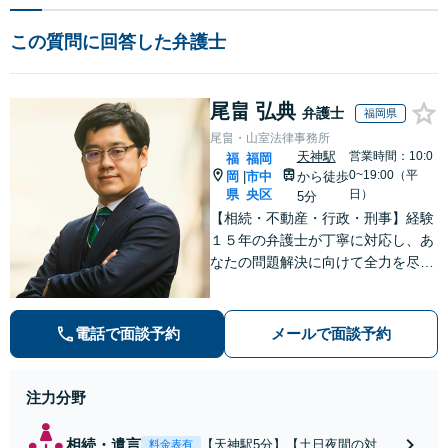
この質問に回答した弁護士
尾畠 弘典
弁護士
福岡県
尾畠・山室法律事務所
天神駅
営業時間：10:0
福
福岡
0~19:00（平
岡
市中
から徒歩
|
県
央区
日）
5分
【相続・不動産・行政・刑事】経験
１５年の弁護士が丁寧に対応し、あ
なたの問題解決に向けて全力を尽く
します。【福岡市中央区・天神駅徒
歩５分】
電話で面談予約
メールで面談予約
注力分野
相続・遺言
【天神駅5分】【土日夜間の対応
料金表有