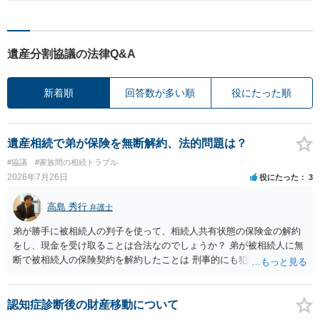
遺産分割協議の法律Q&A
新着順
回答数が多い順
役にたった順
遺産相続で弟が保険を無断解約、法的問題は？
#協議
#家族間の相続トラブル
2026年7月26日
役にたった
3
高島 秀行
弁護士
弟が勝手に被相続人の判子を使って、相続人共有状態の保険金の解約
をし、現金を受け取ることは合法なのでしょうか？ 弟が被相続人に無
断で被相続人の保険契約を解約したことは 刑事的にも犯罪となる可能
性があり、民事的には無効だと思います。 保険会社で解約の際に提出
された書類のコピーを取得して、弁護士に面談で詳しい事情を話して
相談 されたら良いと思います。
認知症診断後の財産移動について