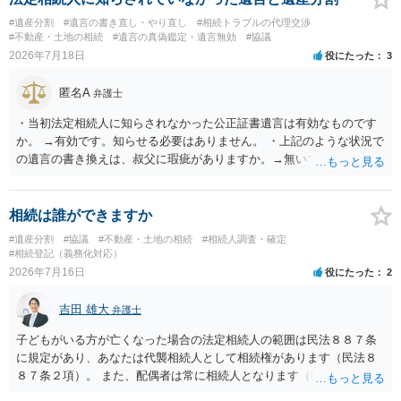
#遺産分割
#遺言の書き直し・やり直し
#相続トラブルの代理交渉
#不動産・土地の相続
#遺言の真偽鑑定・遺言無効
#協議
2026年7月18日
役にたった
3
匿名A
弁護士
・当初法定相続人に知らされなかった公正証書遺言は有効なものです
か。 →有効です。知らせる必要はありません。 ・上記のような状況で
の遺言の書き換えは、叔父に瑕疵がありますか。→無いです。 ・分割
する場合の比率は、現状で、客観的に見てどの程度が妥当と考えられ
ますか。 →本人が自由に決められますので、どこが妥当とは言えない
です。客観的な基準もありません。 ・できれば穏やかに、分割を拒否
相続は誰ができますか
することはできますか。 →分割を拒否するということは、遺産はいら
#遺産分割
#協議
#不動産・土地の相続
#相続人調査・確定
ないということでしょうか。遺言で、受取を指定されててもいらない
#相続登記（義務化対応）
と拒否することはできます。理由を説明する必要はありません。
2026年7月16日
役にたった
2
吉田 雄大
弁護士
子どもがいる方が亡くなった場合の法定相続人の範囲は民法８８７条
に規定があり、あなたは代襲相続人として相続権があります（民法８
８７条２項）。 また、配偶者は常に相続人となります（民法８９０
条）。 「祖父の子供３人」の方の配偶者がご健在であれば、その方に