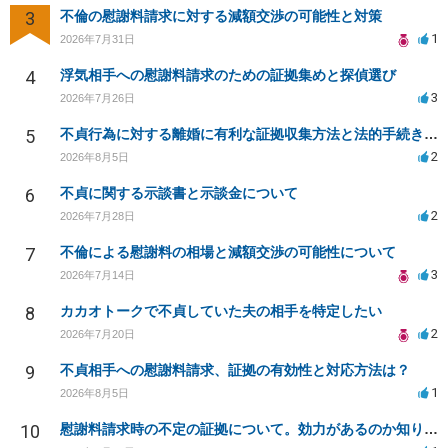
3
不倫の慰謝料請求に対する減額交渉の可能性と対策
1
2026年7月31日
4
浮気相手への慰謝料請求のための証拠集めと探偵選び
3
2026年7月26日
5
不貞行為に対する離婚に有利な証拠収集方法と法的手続きについて
2
2026年8月5日
6
不貞に関する示談書と示談金について
2
2026年7月28日
7
不倫による慰謝料の相場と減額交渉の可能性について
3
2026年7月14日
8
カカオトークで不貞していた夫の相手を特定したい
2
2026年7月20日
9
不貞相手への慰謝料請求、証拠の有効性と対応方法は？
1
2026年8月5日
10
慰謝料請求時の不定の証拠について。効力があるのか知りたい。