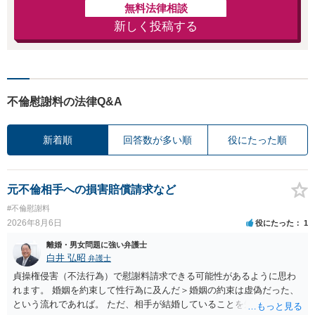
無料法律相談
新しく投稿する
不倫慰謝料の法律Q&A
新着順
回答数が多い順
役にたった順
元不倫相手への損害賠償請求など
#不倫慰謝料
2026年8月6日
役にたった
1
離婚・男女問題に強い弁護士
白井 弘昭
弁護士
貞操権侵害（不法行為）で慰謝料請求できる可能性があるように思わ
れます。 婚姻を約束して性行為に及んだ＞婚姻の約束は虚偽だった、
という流れであれば。 ただ、相手が結婚していることを知って行為に