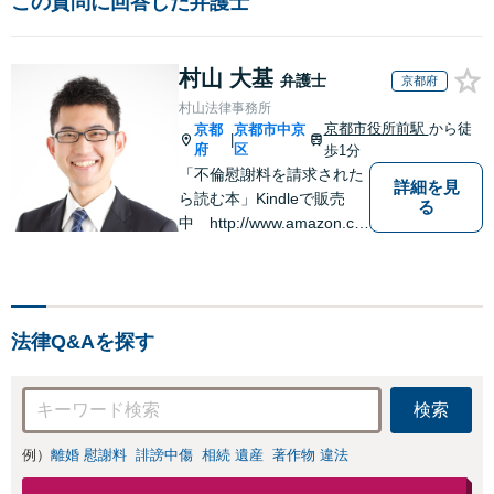
この質問に回答した弁護士
村山 大基
弁護士
京都府
村山法律事務所
京都市役所前駅
から徒
京都
京都市中京
|
府
区
歩1分
「不倫慰謝料を請求された
詳細を見
ら読む本」Kindleで販売
る
中 http://www.amazon.co.
jp/dp/B0FJCDXDNV
法律Q&Aを探す
検索
例）
離婚 慰謝料
誹謗中傷
相続 遺産
著作物 違法