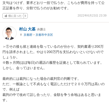
文句はつけず、要求どおり一括で払うか、こちらが費用を持って公
正証書を作り、分割で払うのがお勧めです。
2022年6月23日 23:39
役に立った
0
村山 大基
弁護士
京都府
>
京都市中京区
＞①その後も彼と連絡を取っているのが分かり、契約書通り200万
円を請求されました。やはり200万円を支払わないといけないので
しょうか。

※数ヶ月間(ほぼ毎日)の通話の履歴を証拠として取られています。
しかし、会ってはいません。

最終的には裁判になった場合の裁判官の判断です。

ただ、一般論として不貞もなく電話しただけで２００万円は高いの
で、例えば

裁判の中で改めて話し合ったり、金額を争う余地はあると思いま
す。
