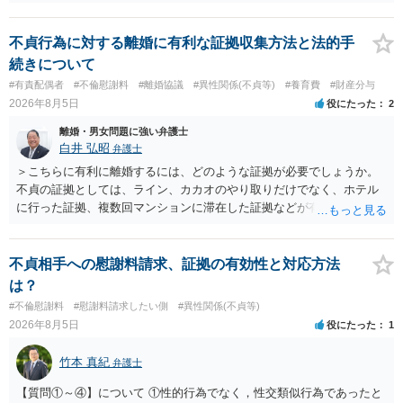
及んでいるのであれば、婚姻できないことについて相談者さんの帰責
性も認められそうですので、あまり慰謝料は高額にならないように思
われます。 一度、最寄りの弁護士に相談してみてください。
不貞行為に対する離婚に有利な証拠収集方法と法的手
続きについて
#有責配偶者
#不倫慰謝料
#離婚協議
#異性関係(不貞等)
#養育費
#財産分与
2026年8月5日
役にたった
2
離婚・男女問題に強い弁護士
白井 弘昭
弁護士
＞こちらに有利に離婚するには、どのような証拠が必要でしょうか。
不貞の証拠としては、ライン、カカオのやり取りだけでなく、ホテル
に行った証拠、複数回マンションに滞在した証拠などが有効です。 不
貞の証拠があれば、離婚をさらに有利に進める（離婚したい時期に離
婚する、慰謝料をとるなど）ことができると思われます。 ただし、不
貞発覚後、長期間同居を続けると、不貞を許したとの評価につながる
不貞相手への慰謝料請求、証拠の有効性と対応方法
場合がありますので、ご注意ください。 以上、ご参考まで。
は？
#不倫慰謝料
#慰謝料請求したい側
#異性関係(不貞等)
2026年8月5日
役にたった
1
竹本 真紀
弁護士
【質問①～④】について ①性的行為でなく，性交類似行為であったと