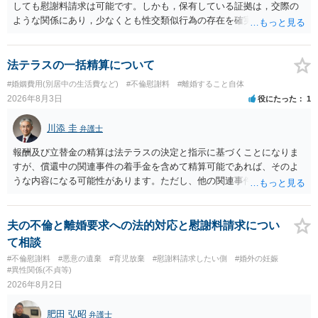
しても慰謝料請求は可能です。しかも，保有している証拠は，交際の
ような関係にあり，少なくとも性交類似行為の存在を確実に証明でき
るものです（裏を返せば，証拠で認められる範囲でしか認めていない
ことを窺わせるものです。）。ですから，慰謝料請求を進めることで
よいと思います。 ただ．慰謝料額については，婚姻破綻に至っていな
法テラスの一括精算について
いとして，この点を考慮されることになるかもしれません。 ②夫との
#婚姻費用(別居中の生活費など)
#不倫慰謝料
#離婚すること自体
今後のことを考えて書いてもらうか否かを検討するのがよいと思いま
2026年8月3日
役にたった
1
す。今ある証拠以上のことを証明（証明力を強めることも含む）でき
るのであれば，前向きに検討を進めるという考え方でもよいでしょ
川添 圭
弁護士
う。慰謝料請求としては証拠として使えることが前提であり，その価
値と夫との関係との均衡のように思います。 ③行政書士に委任をして
報酬及び立替金の精算は法テラスの決定と指示に基づくことになりま
いるのであれば，どのような内容の委任なのか不明ですが，その行政
すが、償還中の関連事件の着手金を含めて精算可能であれば、そのよ
書士との協議になると思います。請求するか，訴訟にするか，その点
うな内容になる可能性があります。ただし、他の関連事件でも相手方
の見極めや，相手方は性交類似行為は認めているのか，それさえも否
から金銭を取得できる場合には個別に考える場合もあります。個別事
定しているのかによって，考え方・進め方は変わってくると思いま
情によって対応が違いますので、法テラスへお尋ねいただいた方が確
す。 ④性交類似行為を認めているにもかかわらず支払を拒否するので
実です。
夫の不倫と離婚要求への法的対応と慰謝料請求につい
あれば，本人（行政書士でも同じだと思います。）への対応ではあま
て相談
り変わらないように思います。減額で折り合えるなら本人様の交渉で
#不倫慰謝料
#悪意の遺棄
#育児放棄
#慰謝料請求したい側
#婚外の妊娠
もよいように思いますが，ゼロかどうかの観点であれば，訴訟に進む
#異性関係(不貞等)
しかなくなるようにも思います。そうしますと，お近くの弁護士に相
2026年8月2日
談して進めることを検討した方がよいようにも思います。
肥田 弘昭
弁護士