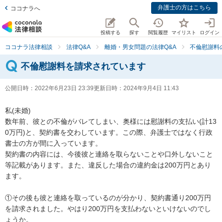
弁護士の方はこちら
ココナラへ
投稿する
探す
閲覧履歴
マイリスト
ログイン
ココナラ法律相談
法律Q&A
離婚・男女問題の法律Q&A
不倫慰謝料
不倫慰謝料を請求されています
公開日時：
2022年6月23日 23:39
更新日時：
2024年9月4日 11:43
私(未婚)

数年前、彼との不倫がバレてしまい、奥様には慰謝料の支払い(計13
0万円)と、契約書を交わしています。この際、弁護士ではなく行政
書士の方が間に入っています。

契約書の内容には、今後彼と連絡を取らないことや口外しないこと
等記載があります。また、違反した場合の違約金は200万円とあり
ます。

①その後も彼と連絡を取っているのが分かり、契約書通り200万円
を請求されました。やはり200万円を支払わないといけないのでし
ょうか。
