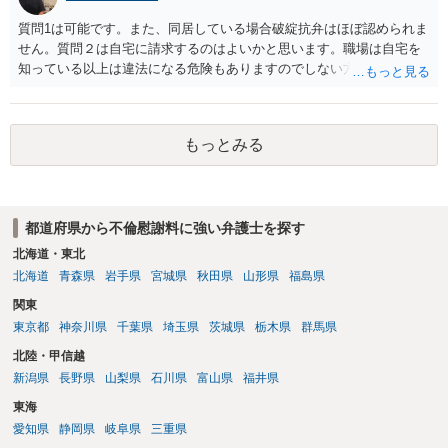
質問1は可能です。また、同居している場合破綻抗弁はほぼ認められま
せん。質問２は自宅に請求するのはよいかと思います。職場は自宅を
知っている以上は違法になる危険もありますのでしない方が良いで
す。質問３は可能かと思います。質問４は悪意の遺棄などに該当する
かと思います。有責配偶者ですので相手方からの離婚は拒否しても仮
に訴訟されても法的に成立しません。質問５は認知すると養育費支払
もっとみる
い、相続権が発生します。合意があれば法的に可能ですが法律で強制
することはできません。質問６は可能です。質問７は不貞行為の写真
データ（ハメ撮り）、第三者撮影の腕組み写真、夫の自白録音まであ
るのであれば十分かと思います。ご参考にしてください。
都道府県から不倫慰謝料に強い弁護士を探す
北海道・東北
北海道
青森県
岩手県
宮城県
秋田県
山形県
福島県
関東
東京都
神奈川県
千葉県
埼玉県
茨城県
栃木県
群馬県
北陸・甲信越
新潟県
長野県
山梨県
石川県
富山県
福井県
東海
愛知県
静岡県
岐阜県
三重県