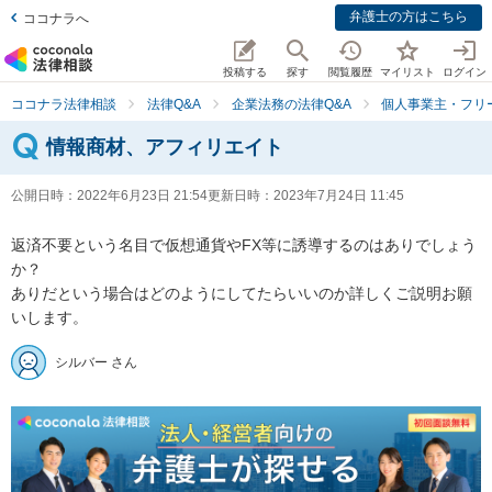
弁護士の方はこちら
ココナラへ
投稿する
探す
閲覧履歴
マイリスト
ログイン
ココナラ法律相談
法律Q&A
企業法務の法律Q&A
個人事業主・フリ
情報商材、アフィリエイト
公開日時：
2022年6月23日 21:54
更新日時：
2023年7月24日 11:45
返済不要という名目で仮想通貨やFX等に誘導するのはありでしょう
か？

ありだという場合はどのようにしてたらいいのか詳しくご説明お願
いします。
シルバー さん