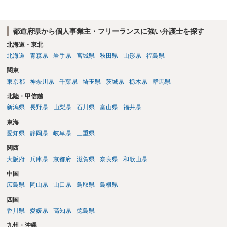
の他の条項との兼ね合いで不利にならないよう調整が必要 ・契約を残
す場合は、競業避止義務が契約上課されているのであれば、同業に納
品することが難しくなるケースもある。他方で契約終了後であっても
都道府県から個人事業主・フリーランスに強い弁護士を探す
「●年間、競業避止義務が存続する」という建付けになっている場合
は、契約終了後であっても注意が必要 ということになるかと存じま
北海道・東北
す。 ご不安であれば、契約書類等一式を持参して弁護士の相談される
北海道
青森県
岩手県
宮城県
秋田県
山形県
福島県
ことをお勧めします。
関東
東京都
神奈川県
千葉県
埼玉県
茨城県
栃木県
群馬県
北陸・甲信越
新潟県
長野県
山梨県
石川県
富山県
福井県
東海
愛知県
静岡県
岐阜県
三重県
関西
大阪府
兵庫県
京都府
滋賀県
奈良県
和歌山県
中国
広島県
岡山県
山口県
鳥取県
島根県
四国
香川県
愛媛県
高知県
徳島県
九州・沖縄