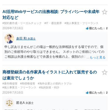
AI活用Webサービスの法務相談: プライバシーや未成年
対応など
#契約書作成・リーガルチェック
#IT・通信業界
#個人事業主・フリーランス
2026年7月18日
役にたった
2
倉田 勲
弁護士
申し訳ありませんがこの場は一般的な法律相談をする場ですので、個
別のご依頼等のやり取りはできません。 スポットのご依頼についての
ご相談は弁護士検索などで弁護士を検索の上、個別の弁護士にご連絡
ください。
商標登録済の名作家具をイラストに入れて販売するの
は違法でしょうか
#著作権侵害
#商標権侵害
#海外企業との契約トラブル
#個人事業主・フリーランス
#知的財産・特許
2026年7月16日
役にたった
2
匿名A
弁護士