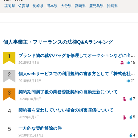
福岡県
佐賀県
長崎県
熊本県
大分県
宮崎県
鹿児島県
沖縄県
個人事業主・フリーランスの法律Q&Aランキング
1
ブランド物の靴やバッグを修理してオークションなどに出品したりすることは商標権の侵害にあたりますか？
16
2018年2月3日
2
個人webサービスでの利用規約の書き方として「株式会社○○（以下当社）」と違う表現はありますか？
21
2018年8月14日
3
契約期間満了後の業務委託契約の自動更新について
7
2024年10月5日
4
契約書を交わしていない場合の損害賠償について
5
2022年6月7日
5
一方的な契約解除の件
4
2018年11月17日