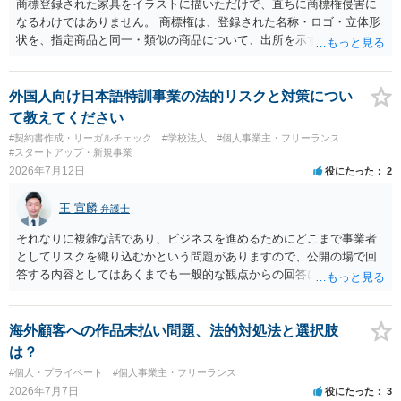
商標登録された家具をイラストに描いただけで、直ちに商標権侵害に
なるわけではありません。 商標権は、登録された名称・ロゴ・立体形
状を、指定商品と同一・類似の商品について、出所を示す表示として
使用した場合に問題となります。したがって、家具を作品の題材とし
て描くにとどまる場合は、通常、商標権侵害にはなりにくいと考えら
れます。 ただし、家具名や特徴的な形状を商品名・広告に大きく表示
外国人向け日本語特訓事業の法的リスクと対策につい
し、公式商品やライセンス商品と誤認させる販売方法であれば、商標
て教えてください
権や不正競争防止法上の問題が生じ得ます。家具のデザインに著作権
#契約書作成・リーガルチェック
#学校法人
#個人事業主・フリーランス
が認められる場合は、著作権も別途問題となります。 無料のSNS投稿
#スタートアップ・新規事業
やプレゼントでも、著作権侵害は成立し得ます。商標権については、
2026年7月12日
役にたった
2
有料か無料かよりも、商標として使用しているかが重要です。 また、
日本の商標権は原則として日本国内にのみ効力を持ちます。外国で販
王 宣麟
弁護士
売する場合は、販売国の商標・意匠等を確認する必要があります。 他
の作家の例は、許諾を得ている、権利が消滅している、侵害に当たら
それなりに複雑な話であり、ビジネスを進めるためにどこまで事業者
ない、又は単に権利行使されていないなど、様々な可能性がありま
としてリスクを織り込むかという問題がありますので、公開の場で回
す。他人が販売していることだけでは、適法とは判断できません。
答する内容としてはあくまでも一般的な観点からの回答になります
が、 全体的な方向性でいえば、 ・提供するサービスの中心を「日本語
授業・言語コーチング」と明確に位置付け、サーフィンや農業体験、
工場見学等のアクティビティは、旅行商品ではなく授業に付随した無
海外顧客への作品未払い問題、法的対処法と選択肢
償の交流・学習機会として整理すること。 ・宿泊・交通・レンタカー
は？
等の契約主体および支払は常にクライアント本人と事業者の間で完結
#個人・プライベート
#個人事業主・フリーランス
させ、日本語講師は予約手続や支払の代理・媒介・取次・窓口を担わ
2026年7月7日
役にたった
3
ないこと。 ・利用規約・免責条項では、①講師は旅行業者ではなく運