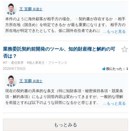
送・宿泊等のサービス提供者とは独立した立場であること、②参加者
王 宣麟
弁護士
の移動・アクティビティ参加は自己の判断と責任によること、③講師
の故意・重大な過失を除く範囲で事故等についての責任を限定するこ
本件のように海外顧客が相手方の場合、 ・契約書が存在するか ・相手
とを明示すること。 この辺りは意識して書類等を作成された方がよろ
方所在地（国含め）を特定できるか が最も重要になります。 相手方の
しいかと思います。 公開の場で個別具体的な内容に従って回答するの
所在地が特定できたとしても、仮に国外在住者であれば、当該国の弁
にも限界がありますので、資料などを持参の上、弁護士の相談される
護士を起用してレターを送付するか、示談交渉を依頼するかを検討し
ことをお勧めします。
なければなりませんが、海外弁護士は一般的に、日本の弁護士よりも
タイムチャージが高く、費用倒れになる可能性も高いです。 公開の場
業務委託契約前開発のツール、知的財産権と解約の可
で詳細なご相談を聞くには限界がありますので、詳細は別途お問合せ
否は？
いただいた方がよいかと存じます。
#IT・通信業界
#個人事業主・フリーランス
2026年7月6日
役にたった
1
王 宣麟
弁護士
現在の契約書の具体的な条文（特に知財条項・秘密保持条項・競業条
項・解約条項）にもより回答内容は変わってきますが、一般的な理解
を前提とすれば以下のような回答になるかと存じます。 ・ツールの作
成・提供自体が業務委託の成果物の範囲に含まれていないのであれ
ば、相談者様が独自に開発したツールであるため知的財産が相談者様
に帰属する ・相手方の同意が得られるのであれば、契約を合意解除す
もっとみる
ることも可能。ただし合意解除する場合の条項については、契約書上