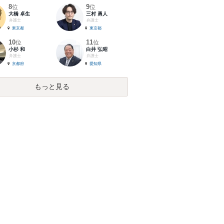
8
9
位
位
大橋 卓生
三村 勇人
弁護士
弁護士
東京都
東京都
10
11
位
位
小杉 和
白井 弘昭
弁護士
弁護士
京都府
愛知県
もっと見る