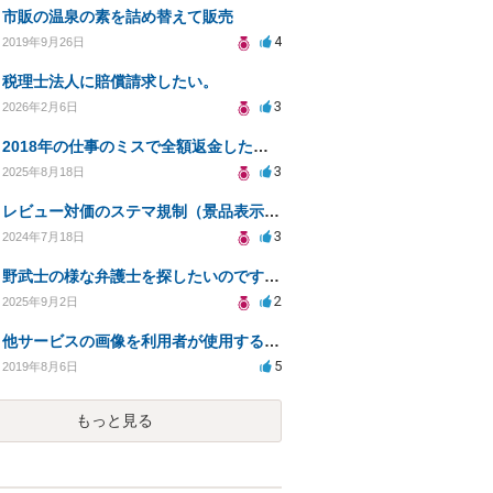
市販の温泉の素を詰め替えて販売
4
2019年9月26日
税理士法人に賠償請求したい。
3
2026年2月6日
2018年の仕事のミスで全額返金したにもかかわらず、当時の取引先から執拗に対応を求められる
3
2025年8月18日
レビュー対価のステマ規制（景品表示法）への抵触の可能性について
3
2024年7月18日
野武士の様な弁護士を探したいのですが、方策を教えて下さい。
2
2025年9月2日
他サービスの画像を利用者が使用する場合、著作権侵害にならないでしょうか。（利用規約作成者を探してます
5
2019年8月6日
もっと見る