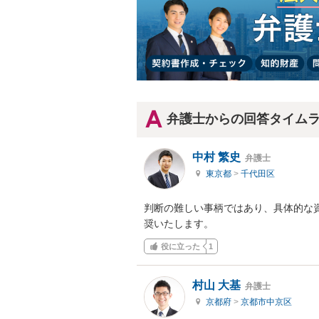
弁護士からの回答タイム
中村 繁史
弁護士
東京都
>
千代田区
判断の難しい事柄ではあり、具体的な
奨いたします。
役に立った
1
村山 大基
弁護士
京都府
>
京都市中京区