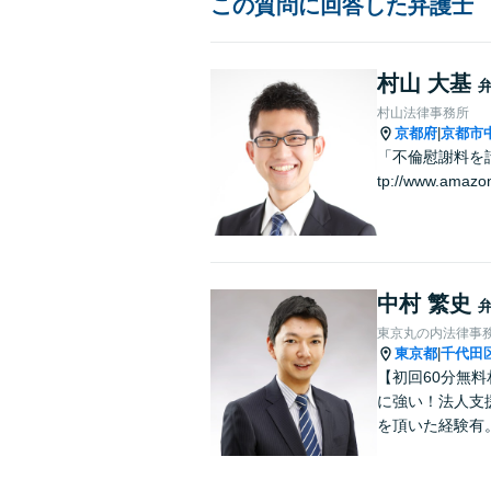
この質問に回答した弁護士
村山 大基
村山法律事務所
京都府
京都市
|
「不倫慰謝料を請
tp://www.amazo
中村 繁史
東京丸の内法律事
東京都
千代田
|
【初回60分無料
に強い！法人支
を頂いた経験有
立ち、ステーク
まで総合サポー