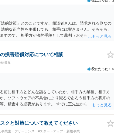
役にたった
2
「法的対策」とのことですが、相談者さんは、請求される側なの
 法的な正当性を主張しても、相手には響きません。そもそも、
ますので。 相手方が法的手段として裁判（おそらく少額訴訟）
起してきたら粛々と対応することになります。 少額訴訟は、１
で、こちらが毅然と支払いを拒否すれば、少額訴訟を提起する
、裁判を東京などの遠隔地で起こされますと、対応するだけで費
の損害賠償対応について相談
 当事者での対応ですと、押し負けて支払うかもと考えますの
・通信業界
ば、より裁判をしてくる可能性は減りますが、当然費用がかか
役にたった
6
らしてくださいの対応、弁護士に依頼して同様の対応、裁判して
選択することになります。 以上、ご参考まで。
る前に相手方とどんな話をしていたか、相手方の業種、相手方
か、ソフトウェアの不具合により減るであろう相手方の将来の
等、精査する必要があります。 すでに王先生からも回答されて
とをお勧めします。
スクと対策について教えてください
人事業主・フリーランス
#スタートアップ・新規事業