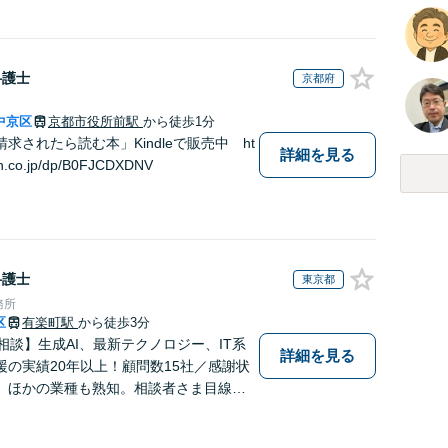
弁護士
京都府
中京区
京都市役所前駅
から徒歩1分
求されたら読む本」Kindleで販売中 ht
詳細を見る
n.co.jp/dp/B0FJCDXDNV
弁護士
東京都
務所
区
有楽町駅
から徒歩3分
相談】生成AI、最新テクノロジー、IT系
詳細を見る
援の実績20年以上！顧問数15社／感謝状
。ほかの業種も熟知。相談者さま目線に
ホルダーへの配慮も大切に。予防～紛争
ト【東京駅直結】