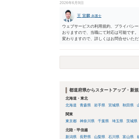
2026年6月9日
基準が公表されているわけではありません
は、「低速だからナンバー不要」と判断せ
王 宣麟
弁護士
等へ事前確認することをおすすめします。
ウェブサービスの利用規約、プライバシー
おりますので、当職にて対応は可能です。
変わりますので、詳しくはお問合せいただ
都道府県からスタートアップ・新規
北海道・東北
北海道
青森県
岩手県
宮城県
秋田県
関東
東京都
神奈川県
千葉県
埼玉県
茨城県
北陸・甲信越
新潟県
長野県
山梨県
石川県
富山県