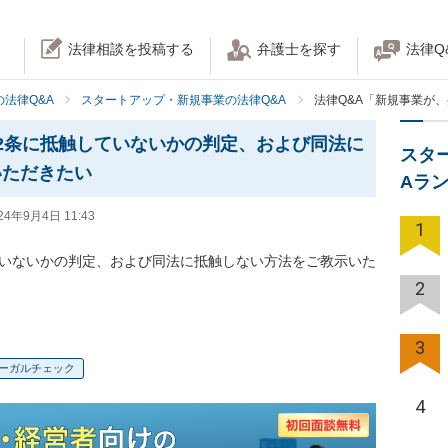
法律相談を投稿する
弁護士を探す
法律Q
法律Q&A
スタートアップ・新規事業の法律Q&A
法律Q&A「新規事業が
2条に抵触していないかの判定、および同法に
スタ
いただきたい
Aラ
24年9月4日 11:43
1
ていないかの判定、および同法に抵触しない方法をご教示いた
2
3
ーガルチェック
4