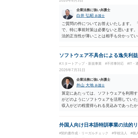
2026年8月3日
企業法務に強い弁護士
白井 弘昭
弁護士
ご質問の件についてお答えいたします。 
で、特に事前対策は必要ないと思います。
法的正当性が薄いことは相手も分かってい
をするかどうかの問題ですので、訴訟を提
人（１社）年間１０回までしかできないの
可能性は、低いものと思われます。 ただ
ソフトウェア不具合による逸失利益
用がかかりますので、難しいところです。
#スタートアップ・新規事業
#不祥事対応
#IT
で、弁護士に依頼するなどして対応をすれ
2026年7月31日
ります。 毅然と拒否して後は裁判するな
きたら、従業員にて粛々と対応のどれかを
企業法務に強い弁護士
外山 大地
弁護士
算定にあたっては、ソフトウェアを利用す
がどのようにソフトウェアを活用していた
収入がどの程度得られる見込みであったか
いる通り、最寄りの弁護士に相談されるこ
外国人向け日本語特訓事業の法的リ
#契約書作成・リーガルチェック
#学校法人
#個