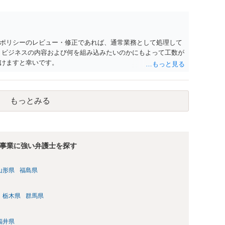
。 したがって、小型電動キックボードを開発・販売する場合に
ず、具体的な仕様を前提に、警察庁・国土交通省・地方運輸局
ポリシーのレビュー・修正であれば、通常業務として処理して
 ビジネスの内容および何を組み込みたいのかにもよって工数が
けますと幸いです。
もっとみる
事業に強い弁護士を探す
山形県
福島県
栃木県
群馬県
福井県