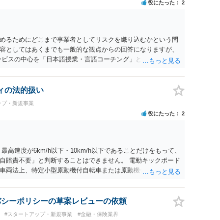
役にたった
2
めるためにどこまで事業者としてリスクを織り込むかという問
容としてはあくまでも一般的な観点からの回答になりますが、
ービスの中心を「日本語授業・言語コーチング」と明確に位置付
アクティビティは、旅行商品ではなく授業に付随した無償の交
泊・交通・レンタカー等の契約主体および支払は常にクライアン
師は予約手続や支払の代理・媒介・取次・窓口を担わないこ
ィの法的扱い
は旅行業者ではなく運送・宿泊等のサービス提供者とは独立した
ップ・新規事業
ィビティ参加は自己の判断と責任によること、③講師の故意・
役にたった
2
責任を限定することを明示すること。 この辺りは意識して書類
。 公開の場で個別具体的な内容に従って回答するのにも限界が
士の相談されることをお勧めします。
高速度が6km/h以下・10km/h以下であることだけをもって、
自賠責不要」と判断することはできません。 電動キックボード
車両法上、特定小型原動機付自転車または原動機付自転車に該
付自転車に該当する場合、免許は不要でも、保安基準への適
す。 WALKCARについては、メーカー公表情報上、警察庁・
モデルについて道路交通法上の車両に当たらず、歩行者扱いと整理
バシーポリシーの草案レビューの依頼
これはWALKCARの構造・形状・操作方法等を踏まえた個別整
#スタートアップ・新規事業
#金融・保険業界
以下の電動モビリティ一般がすべて歩行者扱いになる」という一般