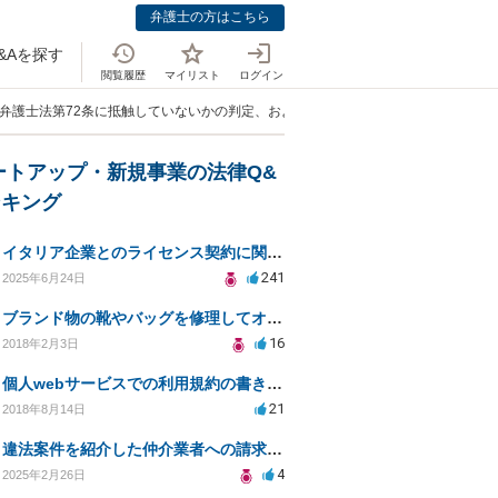
弁護士の方はこちら
&Aを探す
閲覧履歴
マイリスト
ログイン
、弁護士法第72条に抵触していないかの判定、および同法に抵触しない方法をご教示
ートアップ・新規事業の法律Q&
ンキング
イタリア企業とのライセンス契約に関する法律相談
241
2025年6月24日
ブランド物の靴やバッグを修理してオークションなどに出品したりすることは商標権の侵害にあたりますか？
16
2018年2月3日
個人webサービスでの利用規約の書き方として「株式会社○○（以下当社）」と違う表現はありますか？
21
2018年8月14日
違法案件を紹介した仲介業者への請求と違法契約の無効確認
4
2025年2月26日