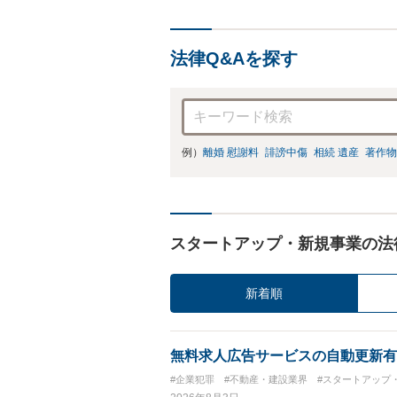
法律Q&Aを探す
例）
離婚 慰謝料
誹謗中傷
相続 遺産
著作物
スタートアップ・新規事業の法
新着順
無料求人広告サービスの自動更新有
#企業犯罪
#不動産・建設業界
#スタートアップ