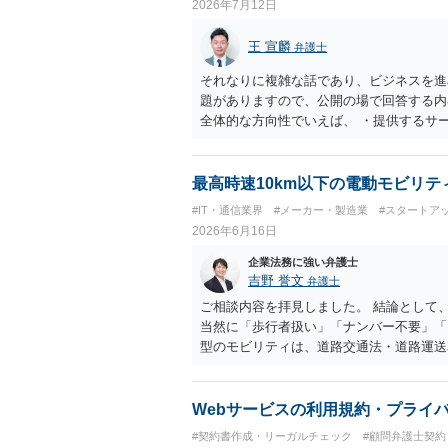
2026年7月12日
王 宣麟
弁護士
それなりに複雑な話であり、ビジネスを進
題がありますので、公開の場で回答する内
全体的な方向性でいえば、 ・提供するサ
け、サーフィンや農業体験、工場見学等の
流・学習機会として整理すること。 ・宿
ト本人と事業者の間で完結させ、日本語講
最高時速10km以下の電動モビリテ
と。 ・利用規約・免責条項では、①講師
#IT・通信業界
#メーカー・製造業
#スタートア
立場であること、②参加者の移動・アクテ
2026年6月16日
重大な過失を除く範囲で事故等についての
等を作成された方がよろしいかと思います
企業法務に強い弁護士
ありますので、資料などを持参の上、弁護
吉野 誉文
弁護士
ご相談内容を拝見しました。 結論として、最
当然に「歩行者扱い」「ナンバー不要」「
型のモビリティは、道路交通法・道路運送
当する可能性があります。特定小型原動機
合、ナンバー取得、自賠責保険加入は必要で
国土交通省により、一定の10km/h以下
Webサービスの利用規約・プライ
された旨が案内されています。 もっとも、
#契約書作成・リーガルチェック
#顧問弁護士契約
理と考えるべきで、「最高速度10km/h