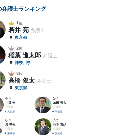
の弁護士ランキング
1
位
若井 亮
弁護士
東京都
2
位
稲葉 進太郎
弁護士
神奈川県
3
位
髙橋 俊太
弁護士
東京都
4
5
位
位
川添 圭
加藤 善大
弁護士
弁護士
大阪府
埼玉県
6
7
位
位
泉 亮介
竹本 真紀
弁護士
弁護士
東京都
愛知県