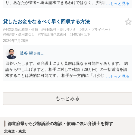
あったり特別席であったりすれば、判断は変わってくるかもしれませ
り、あなたが業者へ返金請求できるわけではなく、少額訴訟は使えな
ん。当該チケットがチケット転売防止法に規定する特定興行入場券に
いと思われます。 当該事業者と後払い決済業者を被告として債務不存
該当し、券面上使用者が指定されている場合には、チケット引渡し以
在確認請求訴訟を提起することも考えられますが、まずは後払い決済
外に選択肢がない場合もあるでしょう。 このように、本件の紛争は、
業者へ（原契約のクーリング・オフの証拠の写しとともに）支払拒絶
貸したお金をなるべく早く回収する方法
法的には「当事者の合理的意思」がどこにあるのかを追求した解決が
の通知書を送り、もし訴訟や支払督促を行ってきた場合には全面的に
#少額訴訟の相談・依頼
#強制執行・差し押さえ
#個人・プライベート
必要になると思われます。なかなか難しい問題なので、弁護士によっ
争う、というやり方がベターではないかと思います。弁護士会の相談
#契約書・借用書なし
#内容証明作成送付
#140万円以下
ても回答は異なるかもしれません。
センター等で、消費者問題に強い弁護士（消費者保護委員会に所属し
2026年7月28日
ているなど）へ相談されることをお勧めします。
澁谷 望
弁護士
回答いたします。※弁護士により見解は異なる可能性があります。 結
論から申し上げますと、相手に対して残額（29万円）の一括返済を請
求することは法的に可能です。 相手が一方的に「月少額ずつ返す」と
言ってきたとしても、あなたが同意していない以上、分割払いの合意
は成立していません。当初の返済期日も過ぎているため、一括返済を
求める権利があります。 具体的には、以下の手順で進めるのが効果的
もっとみる
です。 分割拒否と一括請求の通知：PayPayのメッセージ等で「分割
払いには同意していないため、残額の一括払いを求める」旨を明確に
伝えます。 相手の本名・住所の確認：応じない場合に法的手段（少額
訴訟など）をとるには、相手の身元が必要です。分からない場合は、
都道府県から少額訴訟の相談・依頼に強い弁護士を探す
まず本名や住所の特定を進めてください。 相手が購入した高額商品
（Switch2等）の事実も踏まえ、応じない場合は法的措置を辞さない姿
北海道・東北