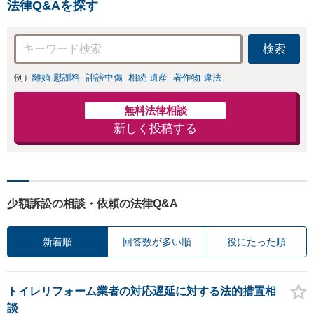
法律Q&Aを探す
多数】財産分与、
慰謝料、養育費等
で金銭的に満足で
検索
きる解決を目指し
ます。
例）
離婚 慰謝料
誹謗中傷
相続 遺産
著作物 違法
無料法律相談
新しく投稿する
少額訴訟の相談・依頼の法律Q&A
新着順
回答数が多い順
役にたった順
トイレリフォーム業者の対応遅延に対する法的措置相
談