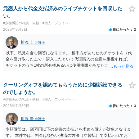
ている場合は、相手方（被告）の住所で訴状を作成提出し、裁判所に
代理人が就いていたことを知らせると（訴状の記載内容から明らかな
元恋人から代金支払済みのライブチケットを回収した
場合も）、裁判所が当該代理人弁護士に事前連絡し、引き続き訴訟も
い。
受任するかを聞いたうえで、受任の意志が明らかになったところで、
#少額訴訟の相談・依頼
#個人・プライベート
直接被告に送達するのではなく、代理人に訴状の受領を促すこともあ
2026年8月3日
役にたった
2
ります。 ラインのやり取りでしか証拠がないと、実際の本人性が明ら
かではありません。もちろん弁護士（２０万円の請求で代理人弁護士
川添 圭
弁護士
に委任するかも疑わしいのですが）も住所は明らかにしないでしょ
う。 何か本人を示す事実（振込先などの情報）から、相手の住所等の
以下、私見を含む回答になります。 相手方があなたのチケットを（代
情報を割り出していくしかないように思えます。 以上、ご参考まで。
金を受け取った上で）購入したという代理購入の合意を重視すれば、
チケットのうち1枚の所有権あるいは使用権限があなたにあり、チケッ
トの引渡しを求める権利があるという主張が認められやすいといえま
す。 一方、このチケット購入には「相手方と一緒に行く」という合意
も付随していたことを無視することができません。こちらを重視すれ
クーリングオフを認めてもらうために少額訴訟できる
ば、交際を終了させたことにより「一緒に行く」という結果の実現に
のでしょうか。
重大な障害が発生しており、当然にチケットを引き渡すべきといえる
#少額訴訟の相談・依頼
#個人・プライベート
かは微妙であり、むしろ返金すべきとするのが当事者の合理的意思に
2026年7月30日
役にたった
3
合致するのではないか、という判断に傾くことになると思います。 例
えば、当該チケットが座席指定である場合、交際を解消した2人が当日
川添 圭
弁護士
隣り合わせになることは避けたいという心理が働くことも無理からぬ
ところです。一方、チケットがエリア指定のアリーナ席であれば隣り
少額訴訟は、60万円以下の金銭の支払いを求める訴えが対象となりま
合わせにならずに済むかもしれませんし、そのチケットが入手困難で
す。 本件では、料金は後払い決済の方法（立替払）で支払われてお