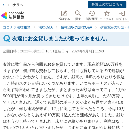
弁護士の方はこちら
ココナラへ
投稿する
探す
閲覧履歴
マイリスト
ログイン
ココナラ法律相談
法律Q&A
債権回収の法律Q&A
少額訴訟の相談・
友達にお金貸しましたが返ってきません。
公開日時：
2022年6月21日 16:51
更新日時：
2024年9月4日 11:43
友達に数年前から何回もお金を貸しています。現在総額150万程あ
りますが、借用書も交わしておらず、何回も貸しているので総額が
おおよそしかわかりません。ですが、残高のLINEのやりとりや振込
した時のスクショ等はいくつかあります。いつもボーナスが入った
ら返す等言われてきましたが、まとまった金額は返ってこず、1万や
5000円が何ヶ月か戻ってきただけです。去年の4月にまた33万貸し
てくれと言われ、遅くても旦那のボーナスが出たら返すと言われま
したが、何も連絡が来ず、12月に返してと言ったところ、今は10万
しかないからとりあえず10万振り込んだと連絡がありました。残り
はもう少し待ってと言われ、未だに連絡がありません。利息はなし
でいつでもいいとは言いましたが、さすがに返す気がない様に感じ