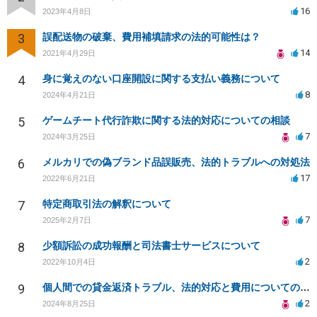
16
2023年4月8日
3
誤配送物の破棄、費用補填請求の法的可能性は？
14
2021年4月29日
4
身に覚えのない口座開設に関する支払い義務について
8
2024年4月21日
5
ゲームチート代行詐欺に関する法的対応についての相談
7
2024年3月25日
6
メルカリでの偽ブランド品誤販売、法的トラブルへの対処法
17
2022年6月21日
7
特定商取引法の解釈について
7
2025年2月7日
8
少額訴訟の成功報酬と司法書士サービスについて
2
2022年10月4日
9
個人間での貸金返済トラブル、法的対応と費用についての相談
2
2024年8月25日