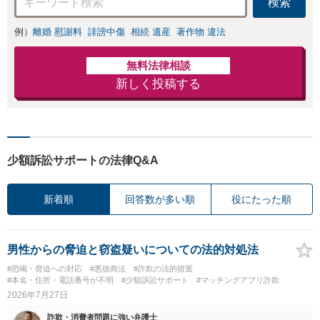
検索
例）
離婚 慰謝料
誹謗中傷
相続 遺産
著作物 違法
無料法律相談
新しく投稿する
少額訴訟サポートの法律Q&A
新着順
回答数が多い順
役にたった順
男性からの脅迫と窃盗疑いについての法的対処法
#恐喝・脅迫への対応
#悪徳商法
#詐欺の法的措置
#本名・住所・電話番号が不明
#少額訴訟サポート
#マッチングアプリ詐欺
2026年7月27日
詐欺・消費者問題に強い弁護士