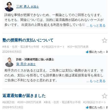
刑事的処罰を求めることはできません。 【弁償してもらうことは可能
三村 勇人
弁護士
か】 刑事ではなく民事の場合，不法行為に基づく損害賠償請求が問題
となります。 不法行為に基づく損害賠償請求は，故意だけではなく過
詳細な事情が把握できないため、一般論としてのご回答となります。
失も対象となります。 したがいまして，弁償してもらうことは可能で
そもそも、闇金については、法的に返済義務が認められないケースが
す。 ただし，間違えた方が誰かわかることが重要にはなります。
多いです。 出資法の上限を超える利息を徴収している場合には、刑事
上問題となる可能性もあります。 ファクタリングの詳細不明ですが、
弁護士へご相談されることをお勧めいたします。
塾の授業料の支払いについて
#本名・住所・電話番号が判明
#少額訴訟サポート
#10〜50万円未満
2026年6月8日
役にたった
3
詐欺・消費者問題に強い弁護士
泉 亮介
弁護士
相手方のミスがあるとは言え、ご自身には支払い義務があります。そ
のため、支払いを拒否しても請求書が来た後は遅延損害金等も発生し
ご自身に不利になるかと思われます。
返還通知書が届きました
#副業詐欺
#100〜200万円未満
#本名・住所・電話番号が不明
#少額訴訟サポート
2026年5月18日
役にたった
2