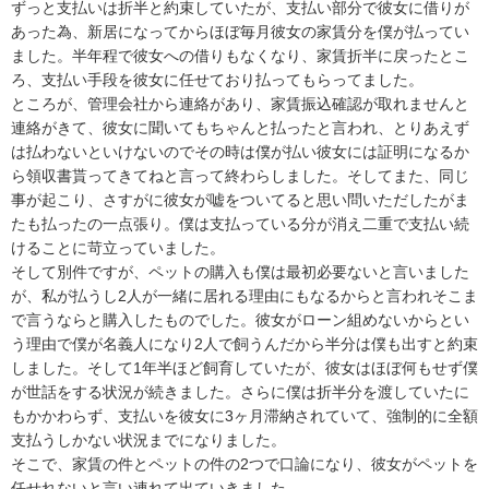
ずっと支払いは折半と約束していたが、支払い部分で彼女に借りが
あった為、新居になってからほぼ毎月彼女の家賃分を僕が払ってい
ました。半年程で彼女への借りもなくなり、家賃折半に戻ったとこ
ろ、支払い手段を彼女に任せており払ってもらってました。

ところが、管理会社から連絡があり、家賃振込確認が取れませんと
連絡がきて、彼女に聞いてもちゃんと払ったと言われ、とりあえず
は払わないといけないのでその時は僕が払い彼女には証明になるか
ら領収書貰ってきてねと言って終わらしました。そしてまた、同じ
事が起こり、さすがに彼女が嘘をついてると思い問いただしたがま
たも払ったの一点張り。僕は支払っている分が消え二重で支払い続
けることに苛立っていました。

そして別件ですが、ペットの購入も僕は最初必要ないと言いました
が、私が払うし2人が一緒に居れる理由にもなるからと言われそこま
で言うならと購入したものでした。彼女がローン組めないからとい
う理由で僕が名義人になり2人で飼うんだから半分は僕も出すと約束
しました。そして1年半ほど飼育していたが、彼女はほぼ何もせず僕
が世話をする状況が続きました。さらに僕は折半分を渡していたに
もかかわらず、支払いを彼女に3ヶ月滞納されていて、強制的に全額
支払うしかない状況までになりました。

そこで、家賃の件とペットの件の2つで口論になり、彼女がペットを
任せれないと言い連れて出ていきました。
