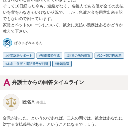
そして10日経った今も、連絡がなく、名義人である僕が全ての支払
いを背をわなきゃいけない状況で、しかし急遽お金を用意出来る訳
でもないので困っています。

家賃とペットのローンについて、彼女に支払い義務はあるかどうか
教えて下さい。
ぱみゅぱみゅ さん
少額訴訟サポート
離婚書類作成
詐欺の法的措置
10〜50万円未満
本名・住所・電話番号が判明
離婚協議
弁護士からの回答タイムライン
匿名A
弁護士
合意があった、というのであれば、二人の間では、彼女はあなたに
対する支払義務がある、ということになるでしょう。
