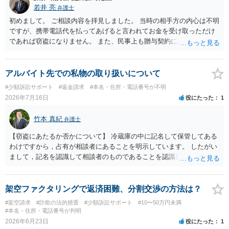
若井 亮
弁護士
初めまして。 ご相談内容を拝見しました。 当時の相手方の内心は不明
ですが、携帯電話代を払ってあげると言われてお金を受け取っただけ
であれば窃盗になりません。 また、民事上も贈与契約に該当すると思
われるところ、返済の義務はありません。 これ以上のやり取りをせ
ず、可能であればブロックをするようにしてください。 ご不安であれ
ば、最寄りの警察署に相談をしても良いかもしれません。 以上、ご参
アルバイト先での私物の取り扱いについて
考になれば幸いです。
#少額訴訟サポート
#返金請求
#本名・住所・電話番号が不明
2026年7月16日
役にたった
1
竹本 真紀
弁護士
【窃盗にあたるか否かについて】 冷蔵庫の中に記名して保管してある
わけですから，占有が相談者にあることを明示しています。 したがい
まして，記名を認識して相談者のものであることを認識していながら
持ち出した場合には，相談者の占有を奪ったことになりますから，窃
盗罪が成立します。 しかし，窃盗罪は，故意犯です。 過失犯の場合に
は，窃盗罪は成立しません。処罰規定がないからです。 おそらく，持
架空ファクタリングで返済困難、分割交渉の方法は？
ち出した方は，相談者の記名に気づかず，自分のものと間違えて持ち
#架空請求
#詐欺の法的措置
#少額訴訟サポート
#10〜50万円未満
出してしまったのでしょう。 残っているのが無記名（つまり，自分の
#本名・住所・電話番号が判明
物に記名していない）のようですから，記名を気にしていない方だと
2026年6月23日
役にたった
1
思います。 この場合は，過失にすぎませんから，窃盗罪は成立せず，