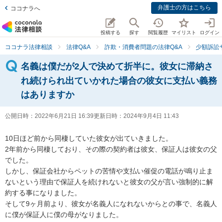
弁護士の方はこちら
ココナラへ
投稿する
探す
閲覧履歴
マイリスト
ログイン
ココナラ法律相談
法律Q&A
詐欺・消費者問題の法律Q&A
少額訴訟
名義は僕だが2人で決めて折半に。彼女に滞納さ
れ続けられ出ていかれた場合の彼女に支払い義務
はありますか
公開日時：
2022年6月21日 16:39
更新日時：
2024年9月4日 11:43
10日ほど前から同棲していた彼女が出ていきました。

2年前から同棲しており、その際の契約者は彼女、保証人は彼女の父
でした。

しかし、保証会社からペットの苦情や支払い催促の電話が鳴り止ま
ないという理由で保証人を続けれないと彼女の父が言い強制的に解
約する事になりました。

そして9ヶ月前より、彼女が名義人になれないからとの事で、名義人
に僕が保証人に僕の母がなりました。
