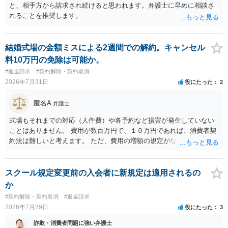
と、相手方から請求され続けると思われます。弁護士に早めに相談さ
れることを推奨します。
結婚式場の金額ミスによる2週間での解約。キャンセル
料10万円の免除は可能か。
#返金請求
#契約解除・契約取消
2026年7月31日
役にたった
2
匿名A
弁護士
式場もそれまでの対応（人件費）や各予約など損害が発生していない
ことはありません。 費用が数百万円で、１０万円であれば、消費者契
約法は難しいと考えます。 ただ、費用の増額の規定がなかったのに増
額するのは契約違反ですので、増額に応じずに契約を維持すればよい
ということになり、解約するのは理由がないことになります。
スクール規定変更前の入会者に新規定は適用されるの
か
#契約解除・契約取消
#返金請求
2026年7月29日
役にたった
3
詐欺・消費者問題に強い弁護士