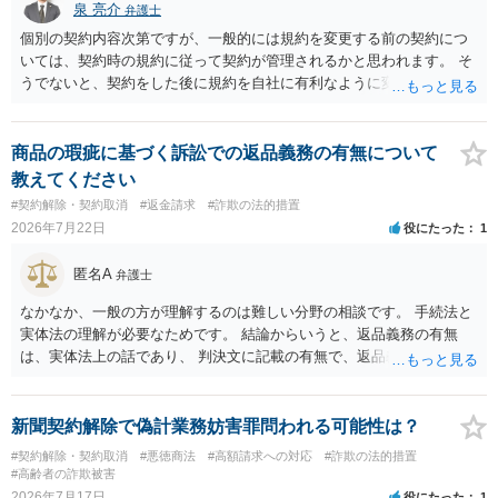
泉 亮介
弁護士
個別の契約内容次第ですが、一般的には規約を変更する前の契約につ
いては、契約時の規約に従って契約が管理されるかと思われます。 そ
うでないと、契約をした後に規約を自社に有利なように変更し、それ
を従前の顧客にも適用するということが認められてしまい不合理とな
る場合があるかと思われます。
商品の瑕疵に基づく訴訟での返品義務の有無について
教えてください
#契約解除・契約取消
#返金請求
#詐欺の法的措置
2026年7月22日
役にたった
1
匿名A
弁護士
なかなか、一般の方が理解するのは難しい分野の相談です。 手続法と
実体法の理解が必要なためです。 結論からいうと、返品義務の有無
は、実体法上の話であり、 判決文に記載の有無で、返品義務の有無が
左右されることはありません。 ただし、「原告は被告に対し商品を返
品せよ」と判決文に書かれていなくても、 全額支払い判決の前提とし
て、契約不適合責任を理由に契約を解除してれば、 原状回復義務とし
新聞契約解除で偽計業務妨害罪問われる可能性は？
て、相談者さんは、商品の返品義務を負うことになります。 ただし、
#契約解除・契約取消
#悪徳商法
#高額請求への対応
#詐欺の法的措置
訴訟上何等かの形で、返品義務の有無が争われ争点化していたが、 結
#高齢者の詐欺被害
論として、返品義務が存在しないというような判断が判決理由中で下
2026年7月17日
役にたった
1