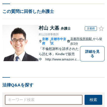
この質問に回答した弁護士
村山 大基
弁護士
京都府
村山法律事務所
京都市役所前駅
から徒
京都
京都市中京
|
府
区
歩1分
「不倫慰謝料を請求された
詳細を見
ら読む本」Kindleで販売
る
中 http://www.amazon.co.
jp/dp/B0FJCDXDNV
法律Q&Aを探す
検索