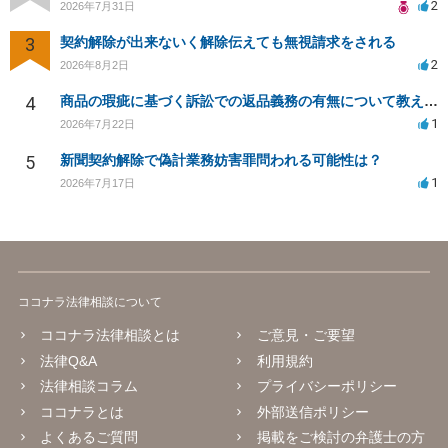
2
2026年7月31日
3
契約解除が出来ないく解除伝えても無視請求をされる
2
2026年8月2日
4
商品の瑕疵に基づく訴訟での返品義務の有無について教えてください
1
2026年7月22日
5
新聞契約解除で偽計業務妨害罪問われる可能性は？
1
2026年7月17日
ココナラ法律相談について
ココナラ法律相談とは
ご意見・ご要望
法律Q&A
利用規約
法律相談コラム
プライバシーポリシー
ココナラとは
外部送信ポリシー
よくあるご質問
掲載をご検討の弁護士の方