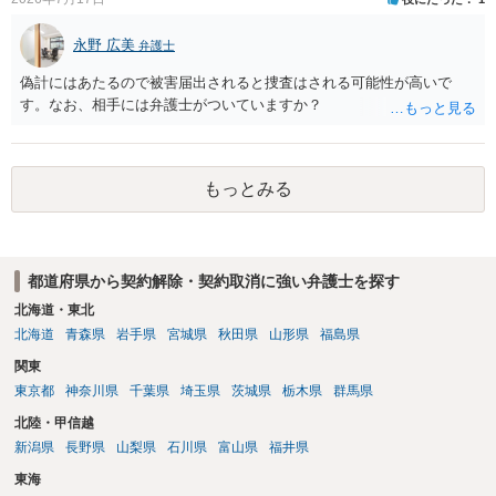
されていれば、 相手は返品請求を再度主張できない可能性はあります
（信義則による主張制限）。
永野 広美
弁護士
偽計にはあたるので被害届出されると捜査はされる可能性が高いで
す。なお、相手には弁護士がついていますか？
もっとみる
都道府県から契約解除・契約取消に強い弁護士を探す
北海道・東北
北海道
青森県
岩手県
宮城県
秋田県
山形県
福島県
関東
東京都
神奈川県
千葉県
埼玉県
茨城県
栃木県
群馬県
北陸・甲信越
新潟県
長野県
山梨県
石川県
富山県
福井県
東海