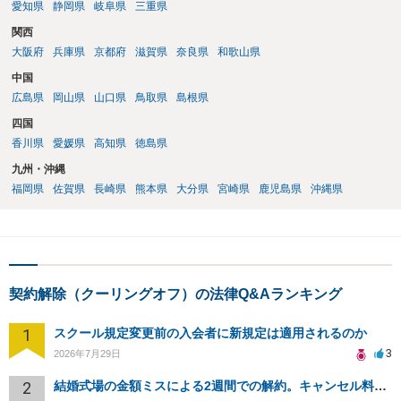
愛知県
静岡県
岐阜県
三重県
関西
大阪府
兵庫県
京都府
滋賀県
奈良県
和歌山県
中国
広島県
岡山県
山口県
鳥取県
島根県
四国
香川県
愛媛県
高知県
徳島県
九州・沖縄
福岡県
佐賀県
長崎県
熊本県
大分県
宮崎県
鹿児島県
沖縄県
契約解除（クーリングオフ）の法律Q&Aランキング
1
スクール規定変更前の入会者に新規定は適用されるのか
3
2026年7月29日
2
結婚式場の金額ミスによる2週間での解約。キャンセル料10万円の免除は可能か。