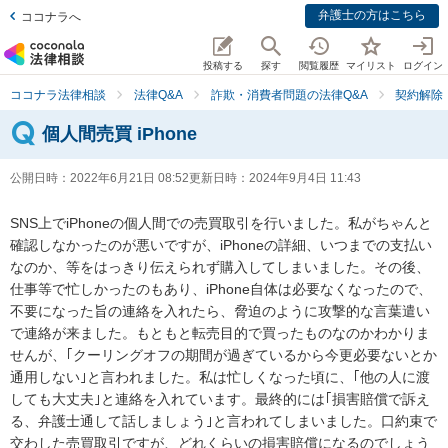
弁護士の方はこちら
ココナラへ
投稿する
探す
閲覧履歴
マイリスト
ログイン
ココナラ法律相談
法律Q&A
詐欺・消費者問題の法律Q&A
契約解除
個人間売買 iPhone
公開日時：
2022年6月21日 08:52
更新日時：
2024年9月4日 11:43
SNS上でiPhoneの個人間での売買取引を行いました。私がちゃんと
確認しなかったのが悪いですが、iPhoneの詳細、いつまでの支払い
なのか、等をはっきり伝えられず購入してしまいました。その後、
仕事等で忙しかったのもあり、iPhone自体は必要なくなったので、
不要になった旨の連絡を入れたら、脅迫のように攻撃的な言葉遣い
で連絡が来ました。もともと転売目的で買ったものなのかわかりま
せんが、｢クーリングオフの期間が過ぎているから今更必要ないとか
通用しない｣と言われました。私は忙しくなった頃に、｢他の人に渡
しても大丈夫｣と連絡を入れています。最終的には｢損害賠償で訴え
る、弁護士通して話しましょう｣と言われてしまいました。口約束で
交わした売買取引ですが、どれくらいの損害賠償になるのでしょう