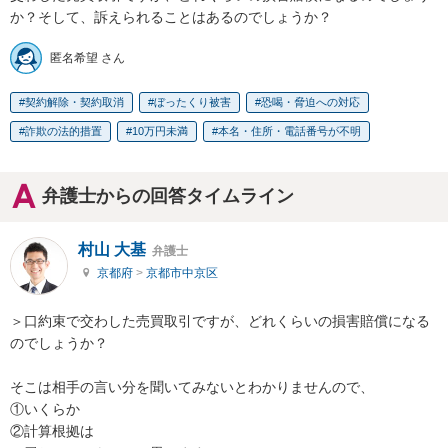
か？そして、訴えられることはあるのでしょうか？
匿名希望 さん
契約解除・契約取消
ぼったくり被害
恐喝・脅迫への対応
詐欺の法的措置
10万円未満
本名・住所・電話番号が不明
弁護士からの回答タイムライン
村山 大基
弁護士
京都府
>
京都市中京区
＞口約束で交わした売買取引ですが、どれくらいの損害賠償になる
のでしょうか？

そこは相手の言い分を聞いてみないとわかりませんので、

①いくらか

②計算根拠は
