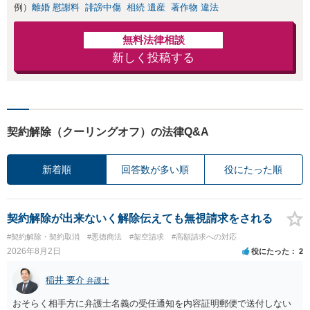
例）
離婚 慰謝料
誹謗中傷
相続 遺産
著作物 違法
無料法律相談
新しく投稿する
契約解除（クーリングオフ）の法律Q&A
新着順
回答数が多い順
役にたった順
契約解除が出来ないく解除伝えても無視請求をされる
#契約解除・契約取消
#悪徳商法
#架空請求
#高額請求への対応
2026年8月2日
役にたった
2
稲井 要介
弁護士
おそらく相手方に弁護士名義の受任通知を内容証明郵便で送付しない