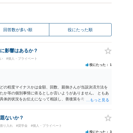
回答数が多い順
役にたった順
に影響はあるか？
い
#個人・プライベート
役にたった
1
どの程度マイナスかは金額、回数、親御さんが当該決済方法を
たか等の個別事情に依るとしか言いようがありません。 ともあ
具体的状況をお伝えになって相談し、善後策を考えることをお
題ないか？
行借り入れ
#奨学金
#個人・プライベート
役にたった
3