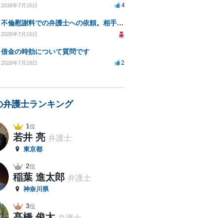
4
2026年7月15日
不倫慰謝料での弁護士への依頼。相手が自己破産、弁護士との契約範囲は？
2026年7月16日
借金の時効について質問です
2
2026年7月18日
の弁護士ランキング
1
位
若井 亮
弁護士
東京都
2
位
稲葉 進太郎
弁護士
神奈川県
3
位
髙橋 俊太
弁護士