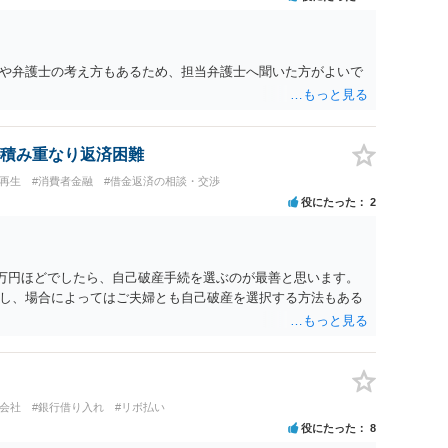
や弁護士の考え方もあるため、担当弁護士へ聞いた方がよいで
積み重なり返済困難
人再生
#消費者金融
#借金返済の相談・交渉
役にたった
2
6万円ほどでしたら、自己破産手続を選ぶのが最善と思います。
し、場合によってはご夫婦とも自己破産を選択する方法もある
ト会社
#銀行借り入れ
#リボ払い
役にたった
8