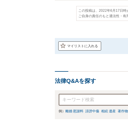
この投稿は、2022年6月17日
ご自身の責任のもと適法性・有
マイリストに入れる
法律Q&Aを探す
例）
離婚 慰謝料
誹謗中傷
相続 遺産
著作物