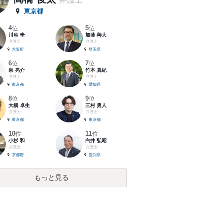
東京都
4
5
位
位
川添 圭
加藤 善大
弁護士
弁護士
大阪府
埼玉県
6
7
位
位
泉 亮介
竹本 真紀
弁護士
弁護士
東京都
愛知県
8
9
位
位
大橋 卓生
三村 勇人
弁護士
弁護士
東京都
東京都
10
11
位
位
小杉 和
白井 弘昭
弁護士
弁護士
京都府
愛知県
もっと見る