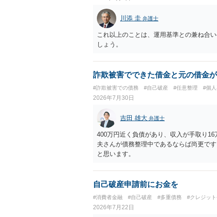
川添 圭
弁護士
これ以上のことは、運用基準との兼ね合い
しょう。
詐欺被害でできた借金と元の借金が
#詐欺被害での債務
#自己破産
#任意整理
#個
2026年7月30日
吉田 雄大
弁護士
400万円近く負債があり、収入が手取り1
夫さんが債務整理中であるならば尚更です
と思います。
自己破産申請前にお金を
#消費者金融
#自己破産
#多重債務
#クレジッ
2026年7月22日