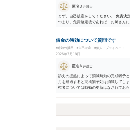
匿名B
弁護士
まず、自己破産をしてください。 免責決
つまり、免責確定後であれば、お姉さんに
借金の時効について質問です
#時効の援用
#自己破産
#個人・プライベート
2026年7月18日
匿名A
弁護士
訴えの提起によって消滅時効の完成猶予と
月を経過すると完成猶予効は消滅してしまい
権者については時効の更新はなされておらず
月以内に再提訴しなければやはり時効は更
い日ではなく期限の利益喪失日（通常は所
れば一括返済可能という契約になっている）
ん（3月や4月といった可能性がある）。