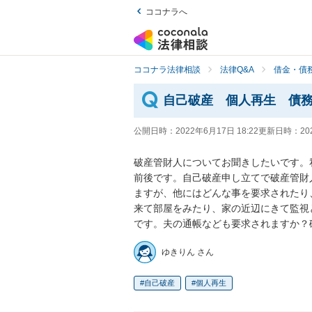
ココナラへ
ココナラ法律相談
法律Q&A
借金・債
自己破産 個人再生 債
公開日時：
2022年6月17日 18:22
更新日時：
20
破産管財人についてお聞きしたいです。私
前後です。自己破産申し立てで破産管財
ますが、他にはどんな事を要求されたり
来て部屋をみたり、家の近辺にきて監視
です。夫の通帳なども要求されますか？
ゆきりん さん
自己破産
個人再生