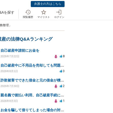
弁護士の方はこちら
&Aを探す
閲覧履歴
マイリスト
ログイン
債務整理」
破産の法律Q&Aランキング
自己破産申請前にお金を
8
2026年7月22日
自己破産中に不用品を売却しても問題ないか？
3
2026年8月1日
詐欺被害でできた借金と元の借金が積み重なり返済困難
2
2026年7月30日
親名義で後払い利用、自己破産手続に影響はあるか？
1
2026年8月3日
お金を騙して借りてしまった場合の対処法と今後の対応策