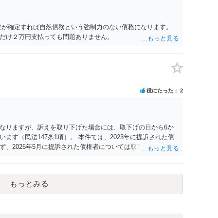
定が確定すれば自然債務という強制力のない債務になります。
だけ２万円支払っても問題ありません。
役にたった
2
なりますが、訴えを取り下げた場合には、取下げの日から6か
ます（民法147条1項）。 本件ては、2023年に提訴された債
、2026年5月に提訴された債権者については取下げ日から6か
新しないことになります。ただし、消滅時効の起算点は、不払
定の分割の支払期日から1～2か月程度経過しても支払いがなけ
ですので、時効期間の経過が2027年1月であるとは限りませ
もっとみる