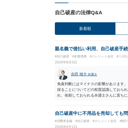
自己破産の法律Q&A
新着順
親名義で後払い利用、自己破産手続
#自己破産
#多重債務
#クレジット会社
#リボ払
2026年8月3日
吉田 雄大
弁護士
免責判断にはマイナスの影響があります。
採ることについてどの程度認識しておられ
れ、依頼しておられる弁護士さんに直ちに
勧めします。
自己破産中に不用品を売却しても問
#消費者金融
#自己破産
#クレジット会社
#銀
2026年8月1日