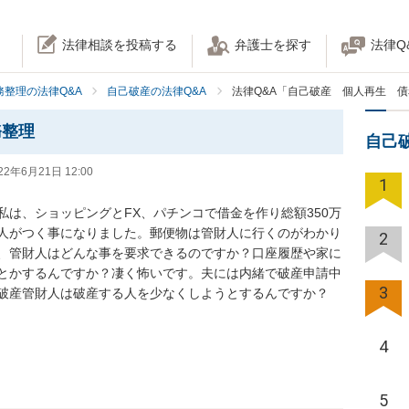
法律相談を投稿する
弁護士を探す
法律Q
務整理の法律Q&A
自己破産の法律Q&A
法律Q&A「自己破産 個人再生 
務整理
自己
22年6月21日 12:00
1
は、ショッピングとFX、パチンコで借金を作り総額350万
人がつく事になりました。郵便物は管財人に行くのがわかり
2
、管財人はどんな事を要求できるのですか？口座履歴や家に
とかするんですか？凄く怖いです。夫には内緒で破産申請中
3
破産管財人は破産する人を少なくしようとするんですか？
4
5