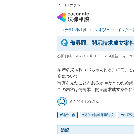
ココナラへ
ココナラ法律相談
法律Q&A
インター
侮辱罪、開示請求成立案
公開日時：
2022年6月16日 15:19
更新日時：
20
某匿名掲示板（◯ちゃんねる）にて、とあ
姿について

写真を見たことがあるが××が〜のため綺
この内容は侮辱罪、開示請求成立案件に
えんどうまめ さん
誹謗中傷
発信者情報開示請求
名誉毀
追記