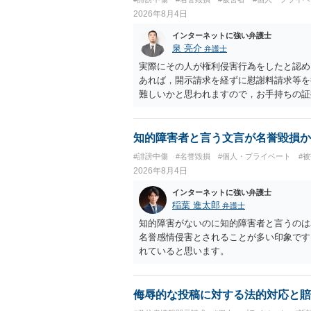
2026年8月4日
インターネットに強い弁護士
泉 亮介
弁護士
実際にその人が権利侵害行為をしたと認め
あれば，開示請求を経ずに慰謝料請求等を
難しいかと思われますので，お手持ちの証
知的障害者と言う文言が名誉毀損か
#誹謗中傷
#名誉毀損
#個人・プライベート
#
2026年8月4日
インターネットに強い弁護士
稲葉 進太郎
弁護士
知的障害がないのに知的障害者と言うのは
名誉感情侵害とされることが多い印象です
れていると思います。
侮辱的な投稿に対する法的対応と賠