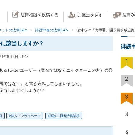
法律相談を投稿する
弁護士を探す
法律Q
ネットの法律Q&A
誹謗中傷の法律Q&A
法律Q&A「侮辱罪、開示請求成立
件に該当しますか？
誹謗
24年9月4日 11:43
1
るTwitterユーザー（実名ではなくニックネームの方）の容
2
麗ではない。と書き込みしてしまいました。

該当しますでしょうか？
3
4
損
個人・プライベート
訴訟・損害賠償請求
5