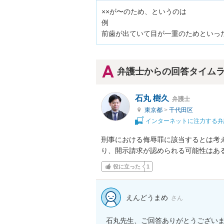
××が〜のため、というのは

例

前歯が出ていて目が一重のためといっ
弁護士からの回答タイム
石丸 樹久
弁護士
東京都
>
千代田区
インターネットに注力する弁
刑事における侮辱罪に該当するとは考
り、開示請求が認められる可能性はあ
役に立った
1
えんどうまめ
さん
石丸先生、ご回答ありがとうございま