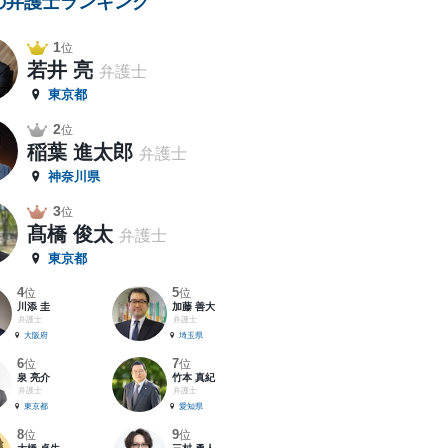
の弁護士ランキング
1
位
若井 亮
弁護士
東京都
2
位
稲葉 進太郎
弁護士
神奈川県
3
位
髙橋 俊太
弁護士
東京都
4
5
位
位
川添 圭
加藤 善大
弁護士
弁護士
大阪府
埼玉県
6
7
位
位
泉 亮介
竹本 真紀
弁護士
弁護士
東京都
愛知県
8
9
位
位