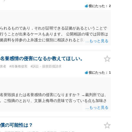
役にたった
2
られるものであり，それが証明できる証拠があるということで
行うことが出来るケースもあります。 公開相談の場では回答は
拠資料を持参の上弁護士に個別に相談されると良いでしょう。
名誉感情の侵害になるか教えてほしい。
被害者
#肖像権侵害
#訴訟・損害賠償請求
役にたった
1
名誉毀損または名誉感情の侵害になりますか？ →裁判所では、
。ご指摘のとおり、文脈上侮辱の意味で言っている点も加味さ
償の可能性は？