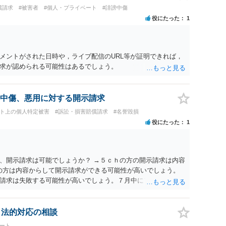
償請求
#被害者
#個人・プライベート
#誹謗中傷
役にたった
1
メントがされた日時や，ライブ配信のURL等が証明できれば，
求が認められる可能性はあるでしょう。
中傷、悪用に対する開示請求
ット上の個人特定被害
#訴訟・損害賠償請求
#名誉毀損
役にたった
1
、開示請求は可能でしょうか？ →５ｃｈの方の開示請求は内容
ramの方は内容からして開示請求ができる可能性が高いでしょう。
請求は失敗する可能性が高いでしょう。７月中にアカウントが
する可能性が高いように思われます。 相手を特定できた場合、
は可能でしょうか？ →訴訟外の交渉で相手方が認めれば負担さ
なった場合は、実際の弁護士費用が認められる場合と認められ
、法的対応の相談
ょう。
ート