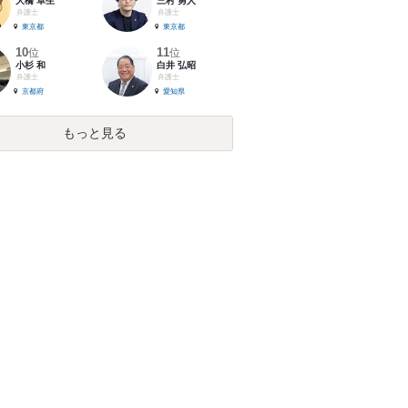
大橋 卓生
三村 勇人
弁護士
弁護士
東京都
東京都
10
11
位
位
小杉 和
白井 弘昭
弁護士
弁護士
京都府
愛知県
もっと見る