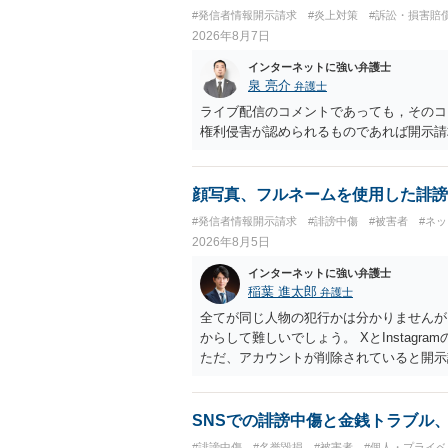
#発信者情報開示請求
#炎上対策
#訴訟・損害賠
2026年8月7日
インターネットに強い弁護士
泉 亮介
弁護士
ライブ配信のコメントであっても，そのコ
権利侵害が認められるものであれば開示請
顔写真、フルネームを使用した誹謗
#発信者情報開示請求
#誹謗中傷
#被害者
#ネ
2026年8月5日
インターネットに強い弁護士
稲葉 進太郎
弁護士
全てが同じ人物の犯行かは分かりませんが
からして難しいでしょう。 XとInstag
ただ、アカウントが削除されていると開示
削除されている場合、今から進めても失敗
相手に全ての弁護士費用を負担させること
せることができるでしょう。訴訟で判決と
SNSでの誹謗中傷と金銭トラブル
ない場合があり何ともいえないところでし
#誹謗中傷
#名誉毀損
#被害者
#個人・プライベ