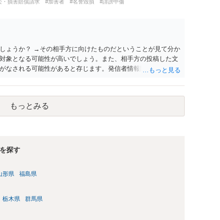
訟・損害賠償請求
#加害者
#名誉毀損
#誹謗中傷
しょうか？ →その相手方に向けたものだということが見て分か
対象となる可能性が高いでしょう。また、相手方の投稿した文
がなされる可能性があると存じます。発信者情報開示請求が進
に、意見照会がなされます。アカウント情報開示の場合は、ア
ます。 また、された場合賠償金はいくらでしょうか。 →ケー
単位まで様々でしょう。裁判外であれば交渉して相手方の請求
もっとみる
しょう。
を探す
山形県
福島県
栃木県
群馬県