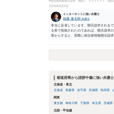
#発信者情報開示請求
#個人・プライベート
#訴
2026年8月4日
インターネットに強い弁護士
稲葉 進太郎
弁護士
本当に反省しています。開示請求されるで
る形で投稿されたのであれば、開示請求の
章からすると、実際に発信者情報開示請求
むと、投稿に使った回線の契約者のところ
カウントの登録メールに意見照会がなされ
スバイケースであり、数万円から１００万
額から減額することを試みることとなるで
都道府県から誹謗中傷に強い弁護士
北海道・東北
北海道
青森県
岩手県
宮城県
秋田県
関東
東京都
神奈川県
千葉県
埼玉県
茨城県
北陸・甲信越