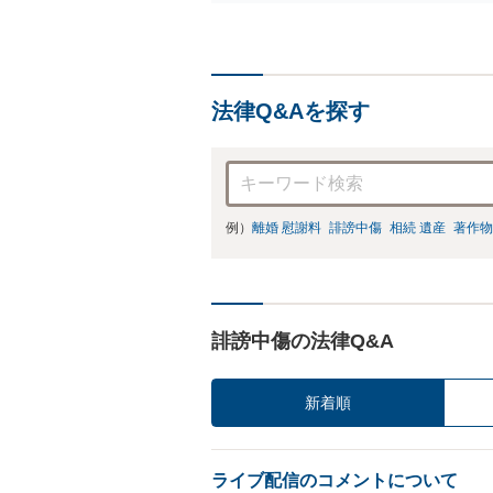
法律Q&Aを探す
例）
離婚 慰謝料
誹謗中傷
相続 遺産
著作物
誹謗中傷の法律Q&A
新着順
ライブ配信のコメントについて