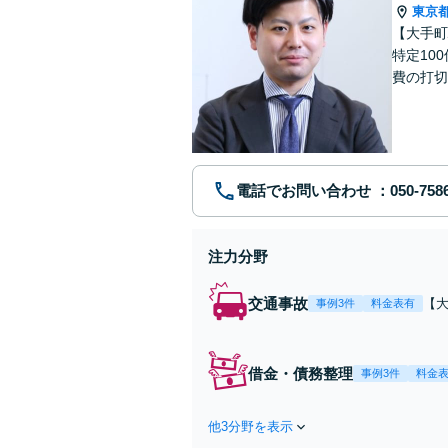
東京
【大手町
特定10
費の打切
理】状況
電話でお問い合わせ
注力分野
交通事故
【
事例3件
料金表有
の
り
面
借金・債務整理
事例3件
料金
他3分野を表示