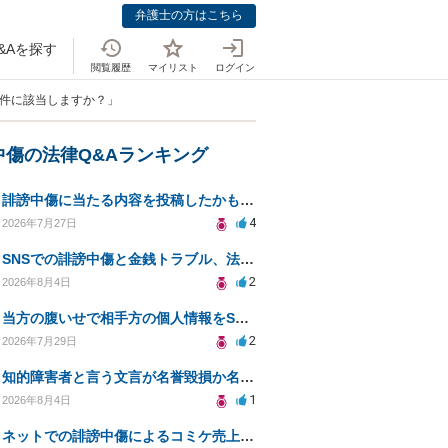
弁護士の方はこちら
&Aを探す
閲覧履歴
マイリスト
ログイン
案件に該当しますか？」
中傷の法律Q&Aランキング
誹謗中傷に当たる内容を投稿したかもしれない。開示請求や民事刑事裁判に発展しうるのか教えて欲しい。
4
2026年7月27日
SNSでの誹謗中傷と金銭トラブル、法的対応の相談
2
2026年8月4日
当方の腹いせで相手方の個人情報をSNSで晒してしまい名誉毀損させてしまったかもしれない
2
2026年7月29日
知的障害者と言う文言が名誉毀損か名誉感情の侵害になるか教えてほしい。
1
2026年8月4日
ネットでの誹謗中傷によるコミケ売上減少、損害賠償は可能か？