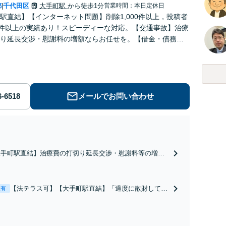
都
千代田区
大手町駅
から徒歩1分
営業時間：本日定休日
|
駅直結】【インターネット問題】削除1,000件以上，投稿者
0件以上の実績あり！スピーディーな対応。【交通事故】治療
り延長交渉・慰謝料の増額ならお任せを。【借金・債務整
にあわせた解決策をご提案【初回面談無料】
メールでお問い合わせ
大手町駅直結】治療費の打切り延長交渉・慰謝料等の増額
実績多数！既に賠償額が提案されていても、保険会社と粘
強く交渉を行い、問題をより良い解決に導きます。【初回
談無料】【弁護士特約利用可】【ビデオ面談可】
【法テラス可】【大手町駅直結】「過度に散財してし
表有
まった」「自宅を手放したくない」など、依頼者さま
の状況にあわせた解決策をご提示いたします。任意整
理／自己破産／法人破産／個人再生など幅広い分野に