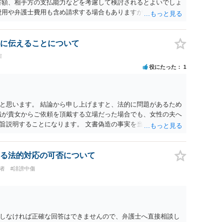
害額、相手方の支払能力などを考慮して検討されるとよいでしょ
費用や弁護士費用も含め請求する場合もありますが、認められる
が必要です。遅延損害金の発生なども確認するとよいでしょう。
避けることも方法の一つです。
に伝えることについて
罪
役にたった
1
と思います。 結論から申し上げますと、法的に問題があるため
職が貴女からご依頼を頂戴する立場だった場合でも、女性の夫へ
旨説明することになります。 文書偽造の事実を当該男性に伝達
とを伝えるのと同じ効果をもちます。もちろん不倫はよくない
性にとって最も知られたくない相手である夫）に事実上であれ
権侵害の問題）が発生します。
る法的対応の可否について
害者
#誹謗中傷
しなければ正確な回答はできませんので、弁護士へ直接相談し