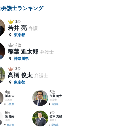
の弁護士ランキング
1
位
若井 亮
弁護士
東京都
2
位
稲葉 進太郎
弁護士
神奈川県
3
位
髙橋 俊太
弁護士
東京都
4
5
位
位
川添 圭
加藤 善大
弁護士
弁護士
大阪府
埼玉県
6
7
位
位
泉 亮介
竹本 真紀
弁護士
弁護士
東京都
愛知県