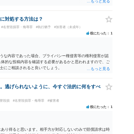
に対処する方法は？
#名誉毀損罪・侮辱罪
#執行猶予
#加害者（未成年）
役にたった
1
うな内容であった場合、プライバシー権侵害等の権利侵害が認
具体的な投稿内容を確認する必要があるかと思われますので、ご
士にご相談されると良いでしょう。
。逃げられないように、今すぐ法的に何をすべ
名誉毀損
#名誉毀損罪・侮辱罪
#被害者
役にたった
1
はあり得ると思います。相手方が対応しないのみで賠償請求は時