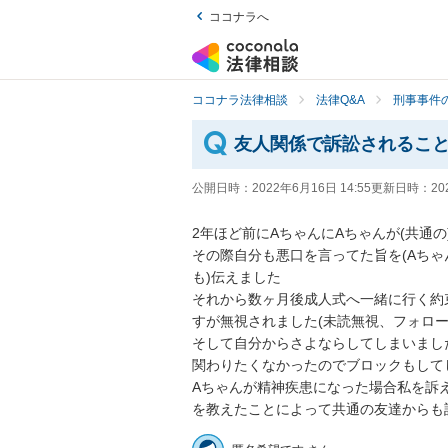
ココナラへ
ココナラ法律相談
法律Q&A
刑事事件の
友人関係で訴訟されるこ
公開日時：
2022年6月16日 14:55
更新日時：
20
2年ほど前にAちゃんにAちゃんが(共通
その際自分も悪口を言ってた旨を(Aち
も)伝えました 

それから数ヶ月後成人式へ一緒に行く約束を
すが無視されました(未読無視、フォロー数
そして自分からさよならしてしまいました
関わりたくなかったのでブロックもしてし
Aちゃんが精神疾患になった場合私を訴
を教えたことによって共通の友達からも