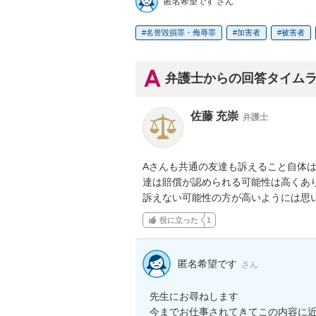
匿名希望です さん
名誉毀損罪・侮辱罪
加害者
被害者
弁護士からの回答タイム
佐藤 充崇
弁護士
Aさんも共通の友達も訴えること自体
達は賠償が認められる可能性は高くあ
訴えない可能性の方が高いようには思
役に立った
1
匿名希望です
さん
先生にお尋ねします

今までお仕事されてきてこの内容に