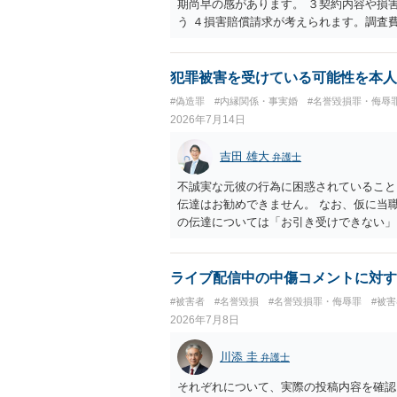
期尚早の感があります。 ３契約内容や損
う ４損害賠償請求が考えられます。調査
のはごく一部です。 ５事案の詳細な検討
６弁護士に窓口を一本化して、直接連絡を
犯罪被害を受けている可能性を本人
#偽造罪
#内縁関係・事実婚
#名誉毀損罪・侮辱
2026年7月14日
吉田 雄大
弁護士
不誠実な元彼の行為に困惑されていること
伝達はお勧めできません。 なお、仮に当
の伝達については「お引き受けできない」
することは、事実上、妻が不倫していたこ
ことですが、それを別の方（とりわけ、女
伝えることは別の法的問題（プライバシー
ライブ配信中の中傷コメントに対す
#被害者
#名誉毀損
#名誉毀損罪・侮辱罪
#被
2026年7月8日
川添 圭
弁護士
それぞれについて、実際の投稿内容を確認