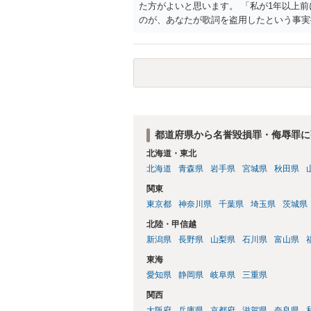
た方がよいと思います。 「私が1年以上
のが、あなたが歌詞を盗用したという事実
の意味であれば回答は変わります。 「私
害とは言い難いところです（いじめの事実
てくる可能性はありますが）。
都道府県から名誉毀損罪・侮辱罪に
北海道・東北
北海道
青森県
岩手県
宮城県
秋田県
関東
東京都
神奈川県
千葉県
埼玉県
茨城県
北陸・甲信越
新潟県
長野県
山梨県
石川県
富山県
東海
愛知県
静岡県
岐阜県
三重県
関西
大阪府
兵庫県
京都府
滋賀県
奈良県