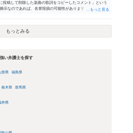
前に投稿して削除した楽曲の歌詞をコピーしたコメント」という
摘示なのであれば、名誉毀損の可能性がありますが、それ以外
が学生時代にいじられていた」ことは、単にそれだけでは権利侵
をアウティングされた、といった意味であれば権利侵害性が出
もっとみる
強い弁護士を探す
山形県
福島県
栃木県
群馬県
福井県
和歌山県