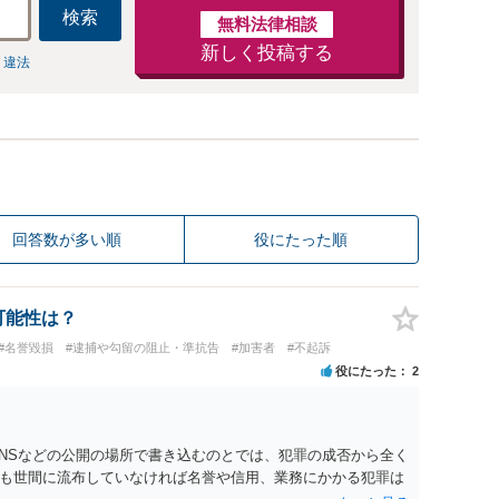
検索
無料法律相談
新しく投稿する
 違法
回答数が多い順
役にたった順
可能性は？
#名誉毀損
#逮捕や勾留の阻止・準抗告
#加害者
#不起訴
役にたった
2
SNSなどの公開の場所で書き込むのとでは、犯罪の成否から全く
も世間に流布していなければ名誉や信用、業務にかかる犯罪は