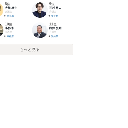
8
9
位
位
大橋 卓生
三村 勇人
弁護士
弁護士
東京都
東京都
10
11
位
位
小杉 和
白井 弘昭
弁護士
弁護士
京都府
愛知県
もっと見る