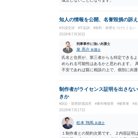
成立しないことになります。
知人の情報を公開、名誉毀損の訴え
#示談交渉
#不起訴
#前科・前歴をつけたくない
2026年7月30日
刑事事件に強い弁護士
泉 亮介
弁護士
氏名と住所が、第三者からも特定できるよ
められる可能性はあるかと思われます。 
不安であれば親に相談の上で、個別に弁護
制作者がライセンス証明を出さない
きか
#訴訟・損害賠償請求
#著作権侵害
#被害者
#
2026年7月17日
松本 翔馬
弁護士
１制作者との契約次第です。 ２内容証明