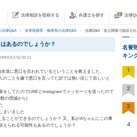
法律相談を投稿する
弁護士を探す
法律Q
法律Q&A
名誉毀損罪・侮辱罪の法律Q&A
法律Q&A「友人関係で訴訟さ
とはあるのでしょうか？
名誉
キン
24年8月27日 00:13
1
の)友達に悪口を言われているということを教えました。

ゃんのことを嫌で悪口を言ってた訳では無い信じて欲しいと
2
してたのでLINEとInstagramでメッセージを送ったので
の増減から) 

 

3
まいました 

えることができるのでしょうか？ 又、私がAちゃんにこの事
4
訴えられる可能性もあるのでしょうか？