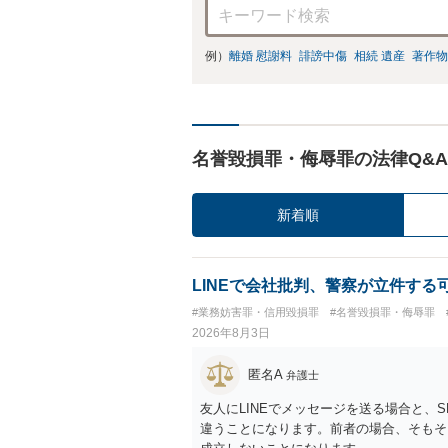
例）
離婚 慰謝料
誹謗中傷
相続 遺産
著作物
名誉毀損罪・侮辱罪の法律Q&A
新着順
LINEで会社批判、警察が立件する
#業務妨害罪・信用毀損罪
#名誉毀損罪・侮辱罪
2026年8月3日
匿名A
弁護士
友人にLINEでメッセージを送る場合と、
違うことになります。前者の場合、そもそ