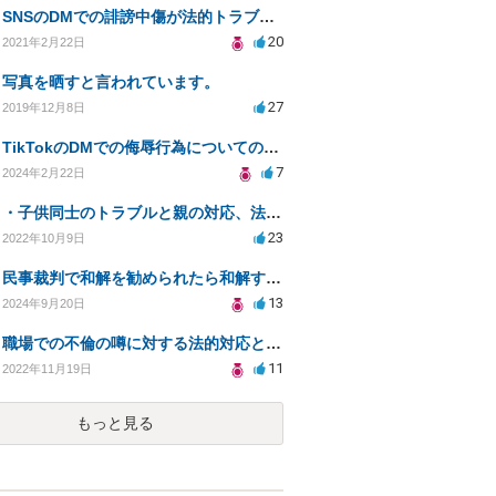
SNSのDMでの誹謗中傷が法的トラブルに発展するか？
20
2021年2月22日
写真を晒すと言われています。
27
2019年12月8日
TikTokのDMでの侮辱行為についての相談
7
2024年2月22日
・子供同士のトラブルと親の対応、法的助言を求める方法は？
23
2022年10月9日
民事裁判で和解を勧められたら和解するしかないか？判決で大きく結果が変わることはありますか？
13
2024年9月20日
職場での不倫の噂に対する法的対応と解決策について
11
2022年11月19日
もっと見る