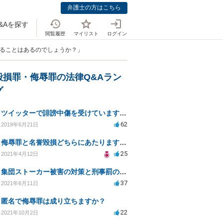
弁護士の方はこちら
&Aを探す
閲覧履歴
マイリスト
ログイン
れることはあるのでしょうか？」
毀損罪・侮辱罪の法律Q&Aラン
グ
ツイッターで誹謗中傷を受けています。侮辱罪は成立しますか？
62
2019年6月21日
侮辱罪と名誉毀損どちらにあたりますか？
25
2021年4月12日
集団ストーカー被害の対策と刑事罰のための相談先は？
37
2021年6月11日
匿名で侮辱罪は成り立ちますか？
22
2021年10月2日