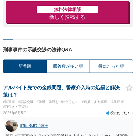
無料法律相談
新しく投稿する
刑事事件の示談交渉の法律Q&A
新着順
回答数が多い順
役にたった順
アルバイト先での金銭問題、警察介入時の処罰と解決
策は？
#加害者
#示談交渉
#前科・前歴をつけたくない
#逮捕による解雇・退学回避
#万引き・窃盗罪
2026年8月5日
役にたった
1
肥田 弘昭
弁護士
警察は民事不介入ですので示談斡旋のようなことはしません。被害者