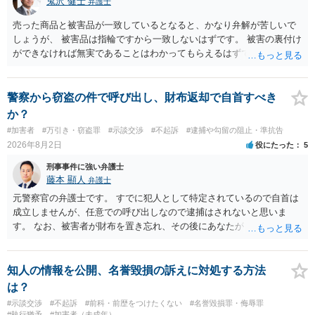
鬼沢 健士
弁護士
売った商品と被害品が一致しているとなると、かなり弁解が苦しいで
しょうが、 被害品は指輪ですから一致しないはずです。 被害の裏付け
ができなければ無実であることはわかってもらえるはずです。
警察から窃盗の件で呼び出し、財布返却で自首すべき
か？
#加害者
#万引き・窃盗罪
#示談交渉
#不起訴
#逮捕や勾留の阻止・準抗告
2026年8月2日
役にたった
5
刑事事件に強い弁護士
藤本 顯人
弁護士
元警察官の弁護士です。 すでに犯人として特定されているので自首は
成立しませんが、任意での呼び出しなので逮捕はされないと思いま
す。 なお、被害者が財布を置き忘れ、その後にあなたがトイレに入
り、再び被害者がトイレに戻ったら財布が無かったような事情がある
と言い逃れはかなり厳しいものと思います。
知人の情報を公開、名誉毀損の訴えに対処する方法
は？
#示談交渉
#不起訴
#前科・前歴をつけたくない
#名誉毀損罪・侮辱罪
#執行猶予
#加害者（未成年）