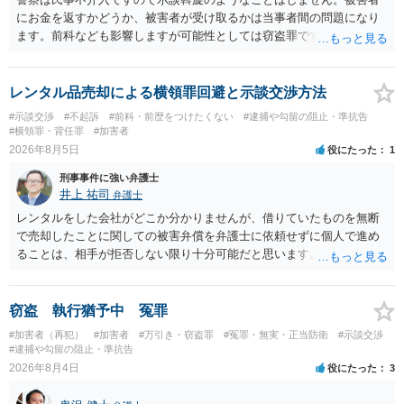
にお金を返すかどうか、被害者が受け取るかは当事者間の問題になり
ます。前科なども影響しますが可能性としては窃盗罪ですので、逮捕
勾留や略式起訴などの可能性もあります。ご参考にしてください。
レンタル品売却による横領罪回避と示談交渉方法
#示談交渉
#不起訴
#前科・前歴をつけたくない
#逮捕や勾留の阻止・準抗告
#横領罪・背任罪
#加害者
2026年8月5日
役にたった
1
刑事事件に強い弁護士
井上 祐司
弁護士
レンタルをした会社がどこか分かりませんが、借りていたものを無断
で売却したことに関しての被害弁償を弁護士に依頼せずに個人で進め
ることは、相手が拒否しない限り十分可能だと思います。 見積を出し
てもらって、それが妥当か（正規品の市場価格と大きく齟齬がない
か）、弁護士に法律相談において助言をもらえば足りるでしょう。
窃盗 執行猶予中 冤罪
#加害者（再犯）
#加害者
#万引き・窃盗罪
#冤罪・無実・正当防衛
#示談交渉
#逮捕や勾留の阻止・準抗告
2026年8月4日
役にたった
3