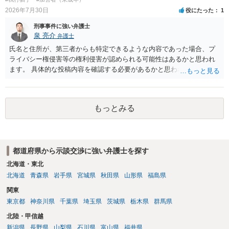
2026年7月30日
役にたった
1
刑事事件に強い弁護士
泉 亮介
弁護士
氏名と住所が、第三者からも特定できるような内容であった場合、プ
ライバシー権侵害等の権利侵害が認められる可能性はあるかと思われ
ます。 具体的な投稿内容を確認する必要があるかと思われますので、
ご不安であれば親に相談の上で、個別に弁護士にご相談されると良い
でしょう。
もっとみる
都道府県から示談交渉に強い弁護士を探す
北海道・東北
北海道
青森県
岩手県
宮城県
秋田県
山形県
福島県
関東
東京都
神奈川県
千葉県
埼玉県
茨城県
栃木県
群馬県
北陸・甲信越
新潟県
長野県
山梨県
石川県
富山県
福井県