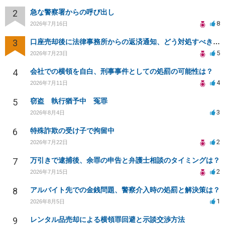
2
急な警察署からの呼び出し
8
2026年7月16日
3
口座売却後に法律事務所からの返済通知、どう対処すべきか？
5
2026年7月23日
4
会社での横領を自白、刑事事件としての処罰の可能性は？
4
2026年7月11日
5
窃盗 執行猶予中 冤罪
3
2026年8月4日
6
特殊詐欺の受け子で拘留中
2
2026年7月22日
7
万引きで逮捕後、余罪の申告と弁護士相談のタイミングは？
2
2026年7月15日
8
アルバイト先での金銭問題、警察介入時の処罰と解決策は？
1
2026年8月5日
9
レンタル品売却による横領罪回避と示談交渉方法