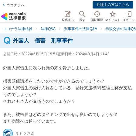
弁護士の方はこちら
ココナラへ
投稿する
探す
閲覧履歴
マイリスト
ログイン
ココナラ法律相談
法律Q&A
刑事事件の法律Q&A
示談交渉の法律Q&
外国人 傷害 刑事事件
公開日時：
2022年6月15日 19:51
更新日時：
2024年9月4日 11:43
外国人実習生に殴られ顔の方を骨折しました。

損害賠償請求をしたいのですができるのでしょうか？

外国人実習生の受け入れをしている、登録支援機関 監理団体が支払
うのでしょうか？

それとも本人が支払うのでしょうか？

また、被害届はどのタイミングで出せば良いのでしょうか？

まだ病院へは通っています。
サトウ さん