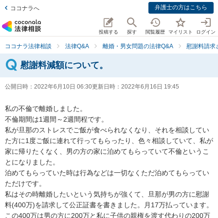
弁護士の方はこちら
ココナラへ
投稿する
探す
閲覧履歴
マイリスト
ログイン
ココナラ法律相談
法律Q&A
離婚・男女問題の法律Q&A
慰謝料請求
慰謝料減額について。
公開日時：
2022年6月10日 06:30
更新日時：
2022年6月16日 19:45
私の不倫で離婚しました。

不倫期間は1週間～2週間程です。

私が旦那のストレスでご飯が食べられなくなり、それを相談してい
た方に1度ご飯に連れて行ってもらったり、色々相談していて、私が
家に帰りたくなく、男の方の家に泊めてもらっていて不倫というこ
とになりました。

泊めてもらっていた時は行為などは一切なくただ泊めてもらってい
ただけです。

私はその時離婚したいという気持ちが強くて、旦那が男の方に慰謝
料(400万)を請求して公正証書を書きました。月17万払っています。

この400万は男の方に200万と私に子供の親権を渡す代わりの200万