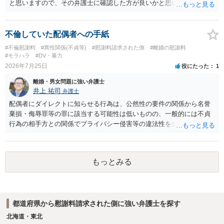
と思いますので、その弁護士に確認した方が良いかと思います。ご参
考にしてください。
不倫していた配偶者への手紙
#不倫慰謝料
#異性関係(不貞等)
#慰謝料請求された側
#離婚の慰謝料
#モラハラ
#DV・暴力
2026年7月25日
役にたった
1
離婚・男女問題に強い弁護士
井上 祐司
弁護士
配偶者にダイレクトに知らせる行為は、公然性の要件の関係から名誉
棄損・侮辱罪等の罪に該当する可能性は低いものの、一般的には不貞
行為の相手方との関係でプライバシー侵害等の違法性を含む行為で
す。 そのため、そのことを知った相手方の夫婦関係への影響が大きい
ため、弁護士としては推奨しないことが一般的かと思います。
もっとみる
都道府県から慰謝料請求された側に強い弁護士を探す
北海道・東北