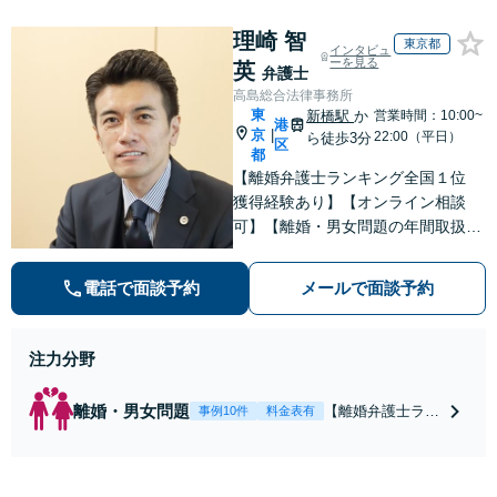
理崎 智
東京都
インタビュ
ーを見る
英
弁護士
高島総合法律事務所
東
新橋駅
か
営業時間：10:00~
港
京
|
22:00（平日）
ら徒歩3分
区
都
【離婚弁護士ランキング全国１位
獲得経験あり】【オンライン相談
可】【離婚・男女問題の年間取扱件
数100件以上】 離婚や男女問題で泣
き寝入りしたくないという方は是非
電話で面談予約
メールで面談予約
ご相談ください。
注力分野
離婚・男女問題
【離婚弁護士ラン
事例10件
料金表有
キング全国１位
獲得経験あり】
【初回相談料１時