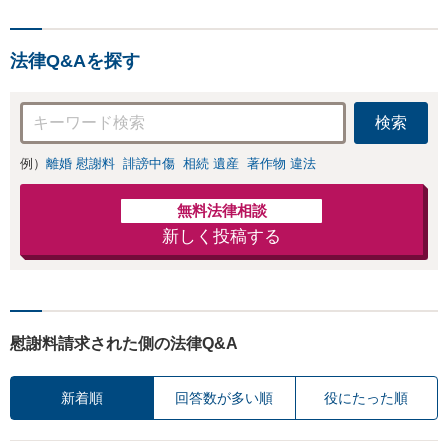
間１万１０００
円】【離婚・不倫
問題に特化／実績
法律Q&Aを探す
多数】財産分与、
慰謝料、養育費等
で金銭的に満足で
検索
きる解決を目指し
ます。
例）
離婚 慰謝料
誹謗中傷
相続 遺産
著作物 違法
無料法律相談
新しく投稿する
慰謝料請求された側の法律Q&A
新着順
回答数が多い順
役にたった順