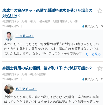
流れを見る限り、100万円は貸付金ではなく、手切れ金・和解金と評価
る旨の交渉をすることが妥当かどうかという基準はありません。
される可能性はあるのか ⇒LINEを含む１００万円の貸付に至るまでの
公序良俗に反するような金額では、その条項自体が無効になり得ます
やり取り等の経緯、誓約書の内容等を踏まえて、関係を清算するため
未成年の娘がネット恋愛で慰謝料請求を受けた場合の
が、 ２００万円でも、５０万円でも、公序良俗に反するほど高額
の 金銭であったと評価される可能性はあると考えます。 ② 「今後一
対処法は？
とはいえないと考えますので、 結局は、妥当かどうかというより
切関与しないなら100万円振り込む」というLINEや誓約書は、裁判上
#慰謝料請求された側
#裁判
#婚約破棄
#慰謝料請求したい側
も、ご自身が納得できるかどうかという基準でお考えいただくといい
どの程度証拠価値があるのか ⇒前後のやり取りや誓約書の具体的内容
2026年7月27日
役にたった
3
と思います。 そのうえで、合意できるかは、相手も納得できるか
を見ない限り、具体的な判断はできませんが、一定の証拠価値はある
否かにかかってはきますが。 ４ 質問④ ご記載の内容からは判断
と考えます。 ③ 借用書があっても、後から100万円を貸付扱いに変更
王 宣麟
できないのですが、 清算条項を記載しないで合意することはリス
弁護士
することは認められるのか。 ⇒おそらく１００万円は不当利得（受け
クがありますので、むしろ、原則としては、清算条項を記載するべき
取る正当な権利がないのに利益を取得した）として返還請求されてい
本件において、そもそもご息女様の相手方に対する権利侵害があるの
であるとお考えいただくといいです。 ご質問に対する回答は以上で
るものかと推察しますので、 貸金返還ではないかと存じます。 ④ 私
かどうかも疑わしい案件なので、あまり気にされる必要はないのでは
すが、可能であれば、ご依頼になるかは別として、お近くの弁護士に
は現在、収入も不安定で貯金もなくリボ払い借金が既に約100万あり。
ないかと思います。 なお、LINEアカウントからであっても、そこに紐
直接相談されて、 今後の対応についてアドバイス等を求めることを
今年に再婚したが主人はお金に厳しい為、一括で220万円を支払う事は
づけられた電話番号の開示→携帯電話会社から氏名・住所が開示され
お勧めいたします。 ご参考にしていただければ幸いです。
困難 仮に裁判で敗訴した場合でも、分割払いになる可能性はあります
るパターンはありえるものの、本件のような精神的損害が発生したと
か。 ⇒判決となり敗訴してしまった場合は、強制執行により不動産等
明確にいえないような案件において開示がなされる可能性も低いので
弁護士費用の成功報酬、請求取り下げで減額可能か？
の財産を差し押さえられ、そこから債権回収が図られることになりま
はないかと推察します。
#慰謝料請求された側
#離婚の慰謝料
すが、 和解であれば柔軟な解決が可能ですので、その場合は分割払
2026年7月26日
役にたった
2
いにより支払うことも十分可能です。 ⑤ このような事情であれば、私
は120万円のみ和解交渉を続けるべきでしょうか。 ⇒ご相談者様の認
肥田 弘昭
識を前提にすれば、１００万円も含めて返済する必要はないと考えら
弁護士
れるため、 120万円のみについて交渉を続けることがベターかと存じ
弁護士さんが動く前に請求の取り下げとなった場合、成功報酬の減額
ます。
はしていただけるのでしょうか？との点は契約をした弁護士次第にか