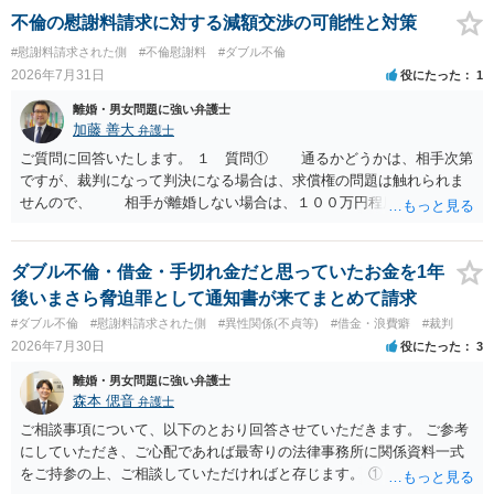
不倫の慰謝料請求に対する減額交渉の可能性と対策
#慰謝料請求された側
#不倫慰謝料
#ダブル不倫
2026年7月31日
役にたった
1
離婚・男女問題に強い弁護士
加藤 善大
弁護士
ご質問に回答いたします。 １ 質問① 通るかどうかは、相手次第
ですが、裁判になって判決になる場合は、求償権の問題は触れられま
せんので、 相手が離婚しない場合は、１００万円程度となる可能
性があると思われます。 交渉については、相手としても、裁判を
するデメリットはありますから（経済的、時間的、精神的負担等）、
反対にご自身が、裁判も辞さずという姿勢を示すことで、プラス
ダブル不倫・借金・手切れ金だと思っていたお金を1年
に働く可能性は有り得ます。 交渉で解決する多くの場合は、相手
後いまさら脅迫罪として通知書が来てまとめて請求
が弁護士に依頼しているケースで、５０万円以下で合意できる場合は
#ダブル不倫
#慰謝料請求された側
#異性関係(不貞等)
#借金・浪費癖
#裁判
稀であると思います。 通常は、６０万円から８０万円程度になる
2026年7月30日
役にたった
3
ことが多いというのが私の印象です。 ２ 質問② ご記載の内容が
減額を進めるうえでの交渉材料かと思います。 なお、ご自身が離
離婚・男女問題に強い弁護士
婚しないことは、交渉材料にはならないかと思いますので、ご注意く
森本 偲音
弁護士
ださい。 また、相手夫婦の婚姻関係が既に破綻していたことや、
ご相談事項について、以下のとおり回答させていただきます。 ご参考
相手女性が結婚しているとは知らなかったと主張することもあります
にしていただき、ご心配であれば最寄りの法律事務所に関係資料一式
が、 ケースバイケースですので、ご自身の場合にそれらの主張が
をご持参の上、ご相談していただければと存じます。 ① このLINEの
できるかはよくお考え下さい。 ３ 質問③ 違約金を５０万円とす