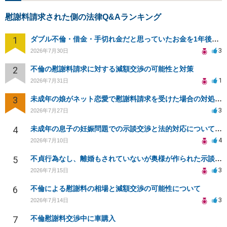
慰謝料請求された側の法律Q&Aランキング
1
ダブル不倫・借金・手切れ金だと思っていたお金を1年後いまさら脅迫罪として通知書が来てまとめて請求
3
2026年7月30日
2
不倫の慰謝料請求に対する減額交渉の可能性と対策
1
2026年7月31日
3
未成年の娘がネット恋愛で慰謝料請求を受けた場合の対処法は？
3
2026年7月27日
4
未成年の息子の妊娠問題での示談交渉と法的対応について相談
4
2026年7月10日
5
不貞行為なし、離婚もされていないが奥様が作られた示談書にサインをしてしまいました。効力はありますか？
3
2026年7月15日
6
不倫による慰謝料の相場と減額交渉の可能性について
3
2026年7月14日
7
不倫慰謝料交渉中に車購入