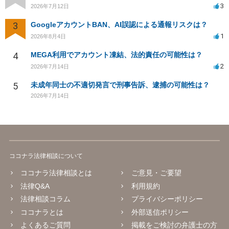
3
2026年7月12日
3
GoogleアカウントBAN、AI誤認による通報リスクは？
1
2026年8月4日
4
MEGA利用でアカウント凍結、法的責任の可能性は？
2
2026年7月14日
5
未成年同士の不適切発言で刑事告訴、逮捕の可能性は？
2026年7月14日
ココナラ法律相談について
ココナラ法律相談とは
ご意見・ご要望
法律Q&A
利用規約
法律相談コラム
プライバシーポリシー
ココナラとは
外部送信ポリシー
よくあるご質問
掲載をご検討の弁護士の方