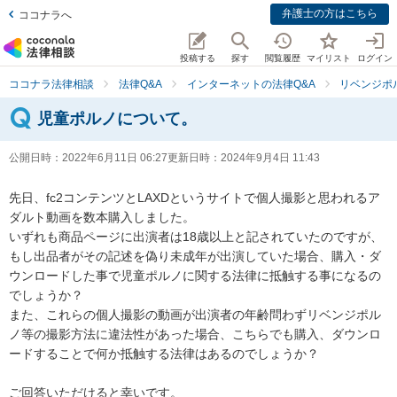
弁護士の方はこちら
ココナラへ
投稿する
探す
閲覧履歴
マイリスト
ログイン
ココナラ法律相談
法律Q&A
インターネットの法律Q&A
リベンジポ
児童ポルノについて。
公開日時：
2022年6月11日 06:27
更新日時：
2024年9月4日 11:43
先日、fc2コンテンツとLAXDというサイトで個人撮影と思われるア
ダルト動画を数本購入しました。

いずれも商品ページに出演者は18歳以上と記されていたのですが、
もし出品者がその記述を偽り未成年が出演していた場合、購入・ダ
ウンロードした事で児童ポルノに関する法律に抵触する事になるの
でしょうか？

また、これらの個人撮影の動画が出演者の年齢問わずリベンジポル
ノ等の撮影方法に違法性があった場合、こちらでも購入、ダウンロ
ードすることで何か抵触する法律はあるのでしょうか？

ご回答いただけると幸いです。
