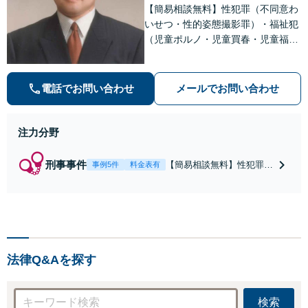
【簡易相談無料】性犯罪（不同意わ
いせつ・性的姿態撮影罪）・福祉犯
（児童ポルノ・児童買春・児童福祉
法・青少年条例）・ネット犯罪（名
誉毀損・わいせつ物・不正アクセス
等）に非常に詳しい弁護士です
電話でお問い合わせ
メールでお問い合わせ
注力分野
刑事事件
【簡易相談無料】性犯罪
事例5件
料金表有
（不同意性交・不同意わい
せつ）・福祉犯（児童ポル
ノ・児童買春・児童福祉
法・青少年条例）・ネット
犯罪（名誉毀損・わいせつ
物・不正アクセス・リベン
法律Q&Aを探す
ジポルノ罪等）に非常に詳
しい弁護士です
検索