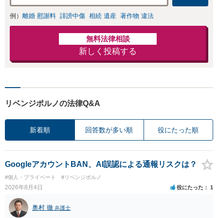
例）
離婚 慰謝料
誹謗中傷
相続 遺産
著作物 違法
無料法律相談
新しく投稿する
リベンジポルノの法律Q&A
新着順
回答数が多い順
役にたった順
GoogleアカウントBAN、AI誤認による通報リスクは？
#個人・プライベート
#リベンジポルノ
2026年8月4日
役にたった
1
奥村 徹
弁護士