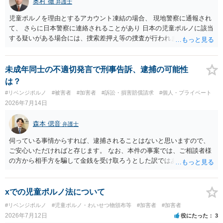
奥村 徹
弁護士
児童ポルノを理由とするアカウント凍結の場合、 現地警察に通報され
て、 さらに日本警察に連絡されることがあり 日本の児童ポルノに該当
する疑いがある場合には、捜索差押え等の捜査が行われます。 実際に
捜索された人もいますので、 対応については、弁護士に直接相談して
ください。
未成年同士の不適切発言で刑事告訴、逮捕の可能性
は？
#リベンジポルノ
#被害者
#加害者
#訴訟・損害賠償請求
#個人・プライベート
2026年7月14日
森本 偲音
弁護士
伺っている事情からすれば、逮捕されることはないと思いますので、
ご安心いただければと存じます。 なお、本件の事案では、ご相談者様
の方から相手方を騙して金銭を受け取ろうとした訳ではありませんの
で、詐欺罪が 成立する余地はないと考えます。 以上ご参考までに。
xでの児童ポルノ法について
#リベンジポルノ
#児童ポルノ・わいせつ物頒布等
#加害者
#加害者
2026年7月12日
役にたった
3