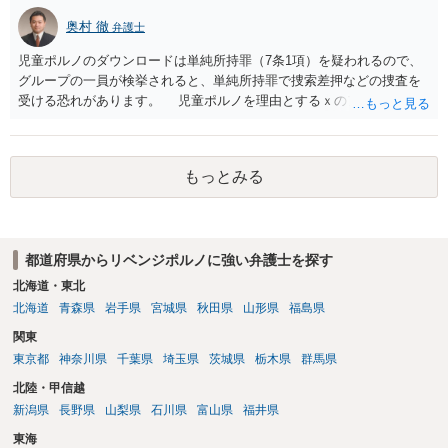
奥村 徹
弁護士
児童ポルノのダウンロードは単純所持罪（7条1項）を疑われるので、
グループの一員が検挙されると、単純所持罪で捜索差押などの捜査を
受ける恐れがあります。 児童ポルノを理由とするｘのアカウント凍
結は日本警察に通報されることがあって（確率はわかりませんが実例
は珍しくない）、これも捜索差押を受けるおそれがあります
もっとみる
都道府県からリベンジポルノに強い弁護士を探す
北海道・東北
北海道
青森県
岩手県
宮城県
秋田県
山形県
福島県
関東
東京都
神奈川県
千葉県
埼玉県
茨城県
栃木県
群馬県
北陸・甲信越
新潟県
長野県
山梨県
石川県
富山県
福井県
東海