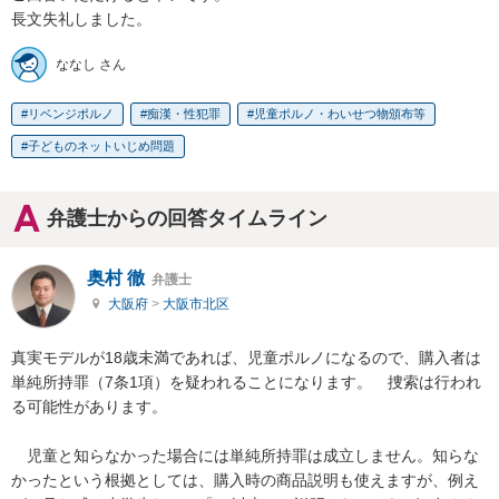
長文失礼しました。
ななし さん
リベンジポルノ
痴漢・性犯罪
児童ポルノ・わいせつ物頒布等
子どものネットいじめ問題
弁護士からの回答タイムライン
奥村 徹
弁護士
大阪府
>
大阪市北区
真実モデルが18歳未満であれば、児童ポルノになるので、購入者は
単純所持罪（7条1項）を疑われることになります。　捜索は行われ
る可能性があります。

　児童と知らなかった場合には単純所持罪は成立しません。知らな
かったという根拠としては、購入時の商品説明も使えますが、例え