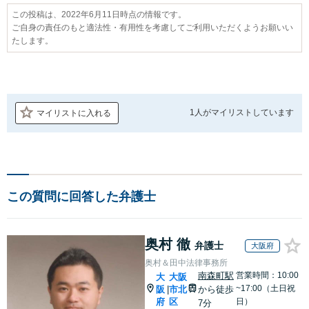
この投稿は、2022年6月11日時点の情報です。
ご自身の責任のもと適法性・有用性を考慮してご利用いただくようお願いい
たします。
1人が
マイリストしています
マイリストに入れる
この質問に回答した弁護士
奥村 徹
弁護士
大阪府
奥村＆田中法律事務所
南森町駅
営業時間：10:00
大
大阪
~17:00（土日祝
阪
市北
から徒歩
|
府
区
日）
7分