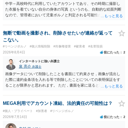
中学～高校時代に利用していたアカウントであり、その時期に撮影し
た衣服を着ていない自分の身体の写真 というのも、自動的な絵面判断
なので、管理者において児童ポルノと判定される可能性があります。
日本警察に連絡される可能性はあるでしょう。
無断で動画を撮影され、削除させたいが連絡が返って
こない。
#リベンジポルノ
#個人情報削除
#肖像権侵害
#被害者
#名誉毀損
2026年8月4日
役にたった
2
インターネットに強い弁護士
泉 亮介
弁護士
画像データについて削除したことを書面にて約束させ，画像が流出し
た際に違約金条項を入れる等で削除したことについての表明保証をす
ることが限界かと思われます。 ただ，書面を家に送ると家族に不貞行
為が発覚しご自身が慰謝料請求を受けるリスクがあるため，書面で削
除等を求めることは避けたほうが良いかと思われます。
MEGA利用でアカウント凍結、法的責任の可能性は？
#個人・プライベート
#加害者
#リベンジポルノ
2026年7月14日
役にたった
2