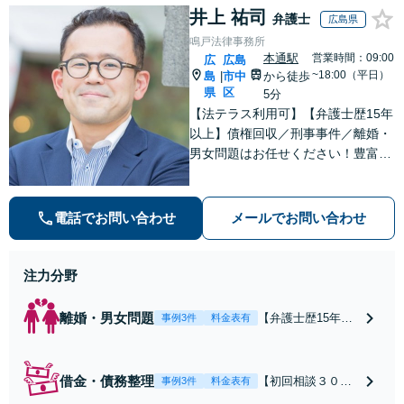
井上 祐司
弁護士
広島県
鳴戸法律事務所
本通駅
営業時間：09:00
広
広島
~18:00（平日）
島
市中
から徒歩
|
県
区
5分
【法テラス利用可】【弁護士歴15年
以上】債権回収／刑事事件／離婚・
男女問題はお任せください！豊富な
解決実績と弁護士経験を活かした、
的確でスムーズな対応が持ち味です
【子連れ相談】【完全個室相談】
電話でお問い合わせ
メールでお問い合わせ
【休日・夜間対応可】【本通駅5
分】
注力分野
離婚・男女問題
【弁護士歴15年以
事例3件
料金表有
上】不倫問題や慰
謝料減額の解決実
績多数あり！持ち
借金・債務整理
【初回相談３０分
事例3件
料金表有
家や住宅ローンを
まで無料】【本通