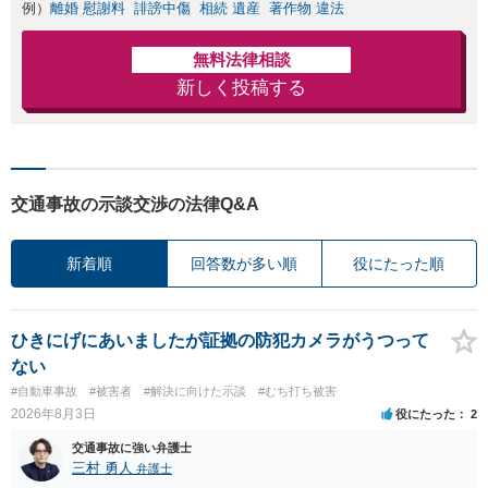
例）
離婚 慰謝料
誹謗中傷
相続 遺産
著作物 違法
無料法律相談
新しく投稿する
交通事故の示談交渉の法律Q&A
新着順
回答数が多い順
役にたった順
ひきにげにあいましたが証拠の防犯カメラがうつって
ない
#自動車事故
#被害者
#解決に向けた示談
#むち打ち被害
2026年8月3日
役にたった
2
交通事故に強い弁護士
三村 勇人
弁護士