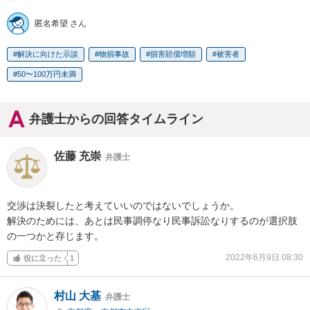
匿名希望 さん
解決に向けた示談
物損事故
損害賠償増額
被害者
50〜100万円未満
弁護士からの回答タイムライン
佐藤 充崇
弁護士
交渉は決裂したと考えていいのではないでしょうか。

解決のためには、あとは民事調停なり民事訴訟なりするのが選択肢
の一つかと存じます。
2022年6月9日 08:30
役に立った
1
村山 大基
弁護士