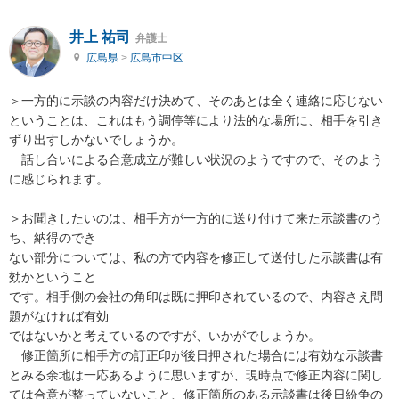
井上 祐司
弁護士
広島県
>
広島市中区
＞一方的に示談の内容だけ決めて、そのあとは全く連絡に応じない
ということは、これはもう調停等により法的な場所に、相手を引き
ずり出すしかないでしょうか。

　話し合いによる合意成立が難しい状況のようですので、そのよう
に感じられます。

＞お聞きしたいのは、相手方が一方的に送り付けて来た示談書のう
ち、納得のでき

ない部分については、私の方で内容を修正して送付した示談書は有
効かということ

です。相手側の会社の角印は既に押印されているので、内容さえ問
題がなければ有効

ではないかと考えているのですが、いかがでしょうか。

　修正箇所に相手方の訂正印が後日押された場合には有効な示談書
とみる余地は一応あるように思いますが、現時点で修正内容に関し
ては合意が整っていないこと、修正箇所のある示談書は後日紛争の