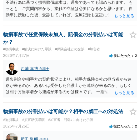
不法行為に基づく損害賠償請求は、過失であっても認められます。 も
っとも、ご質問内容から、接触の立証は必要になるかと思います。 自
動車に接触した後、受診していれば、医療記録も立証に使えるかと思
います。 いずれにせよ、多角的に検討する必要がありますので、弁護
士にご相談ください。
物損事故で任意保険未加入、賠償金の分割払いは可能
か？
#物損事故
#解決に向けた示談
#保険会社との交渉
#加害者
2026年7月27日
役にたった
2
西浦 嘉博
弁護士
過失割合や相手方の契約状況により、相手方保険会社の担当者から連
絡が来るのか、あるいは受任した弁護士から連絡が来るのか、もしく
は相手方当事者から連絡が来るのかは様々です。 一括払いや分割払い
は、和解交渉の際の条件となります。 相手方が相談者さんの損害賠償
金の支払いにつき、分割払いに合意すれば、和解は可能です。 他方で
合意しなければ和解できないことになります。 今後の見通しを知る為
物損事故の分割払いは可能か？相手の威圧への対処法
に、交渉の方向性につき、最寄りの法律事務所で相談だけでもされる
#物損事故
#損害賠償増額
#加害者
#解決に向けた示談
ことも検討ください。
2026年7月26日
役にたった
2
肥田 弘昭
弁護士