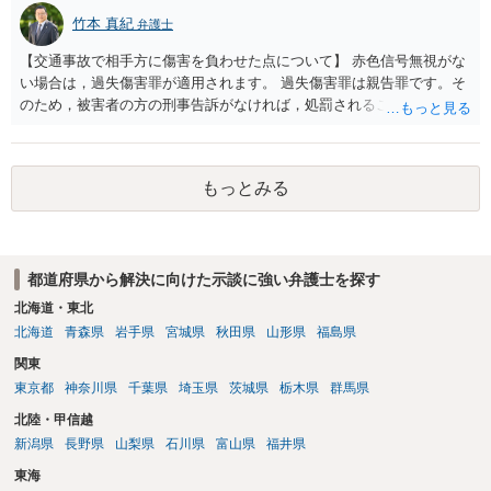
竹本 真紀
弁護士
【交通事故で相手方に傷害を負わせた点について】 赤色信号無視がな
い場合は，過失傷害罪が適用されます。 過失傷害罪は親告罪です。そ
のため，被害者の方の刑事告訴がなければ，処罰されることはありま
せん。 ということは，「悪い方向にはしたくない」との被害者の方で
あれば，示談が成立すれば告訴をすることはないと思います。 したが
いまして，被害者との示談を優先し，これにより告訴がない状態とす
もっとみる
れば，刑事処分を受けることはなくなります。 一方，赤色信号無視が
あった場合は，少し複雑になります。 単純に過失傷害罪と判断される
のであれば，赤色信号無視がない場合と同じで，親告罪となります
（結論は上記と同じです。）。 ただ，赤信号無視（といっても，本件
都道府県から解決に向けた示談に強い弁護士を探す
では殊更無視にはなりません。看過です）は過失の中でも重大なもの
ですから，重過失致傷罪が成立すると判断される場合もあり得ると思
北海道・東北
います。重過失致傷罪は親告罪ではありません。 もっとも，自転車よ
北海道
青森県
岩手県
宮城県
秋田県
山形県
福島県
り重い自動車の場合には，過失運転致傷罪であっても，「傷害が軽い
関東
場合には，情状により，その刑を免除することができる」との規定が
東京都
神奈川県
千葉県
埼玉県
茨城県
栃木県
群馬県
あります。したがいまして，不起訴にされる可能性が大きくなるので
す。 そうすると自転車でも同様に考えられ，２週間の怪我であれば，
北陸・甲信越
被害者の意思により不起訴につながる可能性が大きくなるでしょう。
新潟県
長野県
山梨県
石川県
富山県
福井県
やはり示談交渉は大事になると思います。
東海