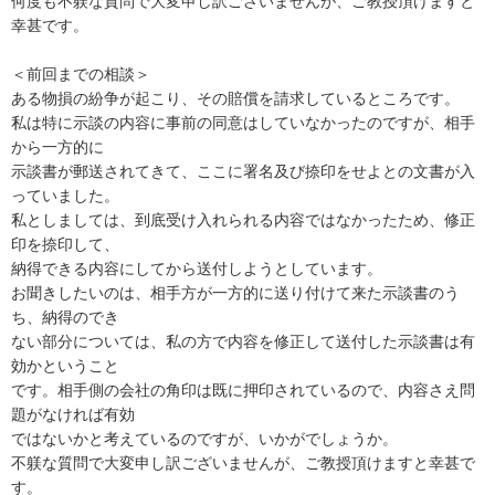
何度も不躾な質問で大変申し訳ございませんが、ご教授頂けますと
幸甚です。

＜前回までの相談＞

ある物損の紛争が起こり、その賠償を請求しているところです。

私は特に示談の内容に事前の同意はしていなかったのですが、相手
から一方的に

示談書が郵送されてきて、ここに署名及び捺印をせよとの文書が入
っていました。

私としましては、到底受け入れられる内容ではなかったため、修正
印を捺印して、

納得できる内容にしてから送付しようとしています。

お聞きしたいのは、相手方が一方的に送り付けて来た示談書のう
ち、納得のでき

ない部分については、私の方で内容を修正して送付した示談書は有
効かということ

です。相手側の会社の角印は既に押印されているので、内容さえ問
題がなければ有効

ではないかと考えているのですが、いかがでしょうか。

不躾な質問で大変申し訳ございませんが、ご教授頂けますと幸甚で
す。