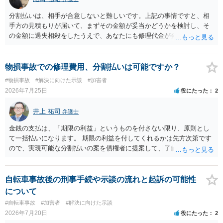
分割払いは、相手が合意しないと難しいです。上記の事情ですと、相
手方の見積もりが届いて、まずその金額が妥当かどうかを検討し、そ
の金額に過失相殺をしたうえで、あなたにも修理代金が発生している
のであれば、過失相殺後の相互の金額について相殺して、その残額を
分割払いにしたいとの示談案を提案するのが良いかと思います。威圧
されるのであれば、斡旋、仲裁、民事調停を利用しては如何でしょう
物損事故での修理費用、分割払いは可能ですか？
か。ご参考にしてください。
#物損事故
#解決に向けた示談
#加害者
2026年7月25日
役にたった
2
井上 祐司
弁護士
金銭の支払は、「期限の利益」というものを付さない限り、原則とし
て一括払いになります。 期限の利益を付してくれるかは先方次第です
ので、実現可能な分割払いの案を債権者に提案して、了解してもらえ
れば分割払いは可能です。
自転車事故後の刑事手続や示談の流れと起訴の可能性
について
#自転車事故
#加害者
#解決に向けた示談
2026年7月20日
役にたった
2