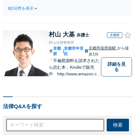
含む財産分与、熟
り電停近く】個
年離婚もご相談く
他1分野を表示
人・法人を問わ
ださい【休日・夜
ず、借金のお悩み
間対応可】離婚後
はまずご相談くだ
の生活を見据えた
さい。自己破産・
アドバイスやサポ
村山 大基
任意整理・個人再
弁護士
京都府
ートも【完全個
生・各種ガイドラ
村山法律事務所
室】【子連れ相談
インに基づく債務
京都市役所前駅
から徒
京都
京都市中京
可】【本通駅5分】
|
整理手続等の流れ
府
区
歩1分
をご説明し、より
「不倫慰謝料を請求された
詳細を見
良い解決を目指し
ら読む本」Kindleで販売
る
ます。
中 http://www.amazon.co.
jp/dp/B0FJCDXDNV
法律Q&Aを探す
検索