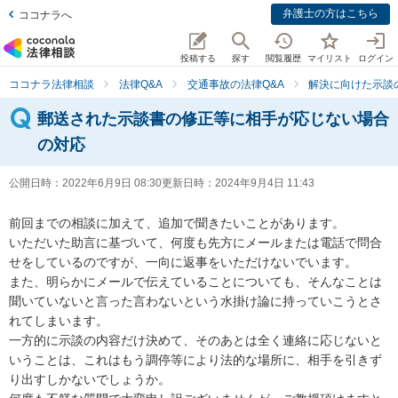
弁護士の方はこちら
ココナラへ
投稿する
探す
閲覧履歴
マイリスト
ログイン
ココナラ法律相談
法律Q&A
交通事故の法律Q&A
解決に向けた示談
郵送された示談書の修正等に相手が応じない場合
の対応
公開日時：
2022年6月9日 08:30
更新日時：
2024年9月4日 11:43
前回までの相談に加えて、追加で聞きたいことがあります。

いただいた助言に基づいて、何度も先方にメールまたは電話で問合
せをしているのですが、一向に返事をいただけないでいます。

また、明らかにメールで伝えていることについても、そんなことは
聞いていないと言った言わないという水掛け論に持っていこうとさ
れてしまいます。

一方的に示談の内容だけ決めて、そのあとは全く連絡に応じないと
いうことは、これはもう調停等により法的な場所に、相手を引きず
り出すしかないでしょうか。
