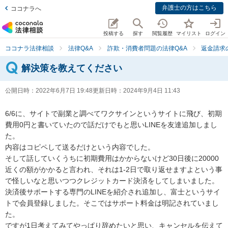
弁護士の方はこちら
ココナラへ
投稿する
探す
閲覧履歴
マイリスト
ログイン
ココナラ法律相談
法律Q&A
詐欺・消費者問題の法律Q&A
返金請求
解決策を教えてください
公開日時：
2022年6月7日 19:48
更新日時：
2024年9月4日 11:43
6/6に、サイトで副業と調べてワクサインというサイトに飛び、初期
費用0円と書いていたので話だけでもと思いLINEを友達追加しまし
た。

内容はコピペして送るだけという内容でした。

そして話していくうちに初期費用はかからないけど30日後に20000
近くの額がかかると言われ、それは1-2日で取り返せますよという事
で怪しいなと思いつつクレジットカード決済をしてしまいました。

決済後サポートする専門のLINEを紹介され追加し、富士というサイ
トで会員登録しました。そこではサポート料金は明記されていまし
た。

ですが1日考えてみてやっぱり辞めたいと思い、キャンセルを伝えて