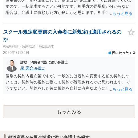
借用書のメールを証拠にして、期限は1年以上前ですでに経過していま
すので、一括請求することが可能です。相手方の居場所が分からない
場合は、弁護士に依頼した方が良いかと思います。相手方の居場所が
分かるのであれば、個人でもできるかと思います。ご参考にしてくだ
さい。
スクール規定変更前の入会者に新規定は適用されるの
か
#契約解除・契約取消
#返金請求
2026年7月29日
役にたった
3
詐欺・消費者問題に強い弁護士
泉 亮介
弁護士
個別の契約内容次第ですが、一般的には規約を変更する前の契約につ
いては、契約時の規約に従って契約が管理されるかと思われます。 そ
うでないと、契約をした後に規約を自社に有利なように変更し、それ
を従前の顧客にも適用するということが認められてしまい不合理とな
る場合があるかと思われます。
もっとみる
都道府県から返金請求に強い弁護士を探す