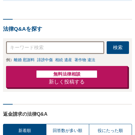
法律Q&Aを探す
検索
例）
離婚 慰謝料
誹謗中傷
相続 遺産
著作物 違法
無料法律相談
新しく投稿する
返金請求の法律Q&A
新着順
回答数が多い順
役にたった順