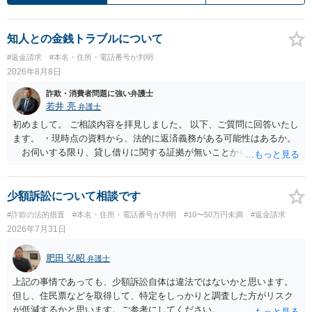
知人との金銭トラブルについて
#返金請求
#本名・住所・電話番号が判明
2026年8月8日
詐欺・消費者問題に強い弁護士
若井 亮
弁護士
初めまして。 ご相談内容を拝見しました。 以下、ご質問に回答いたし
ます。 ・現時点の資料から、法的に返済義務がある可能性はあるか。
お伺いする限り、貸し借りに関する証拠が無いことから、相手方が
貸金であるとして返金を請求することは難しいと思います。 ・相手の
主張や現在の資料を踏まえ、今後どのように対応するのが適切か。
贈与か消費貸借かの争いにおいては、様々な圧力をかけて回収をしよ
少額訴訟について相談です
うとするケースも散見されます。 ご自身での対応に窮するようであ
#詐欺の法的措置
#本名・住所・電話番号が判明
#10〜50万円未満
#返金請求
れば、代理人を立てることもご検討ください。 ・相手へ送る回答文に
2026年7月31日
ついてアドバイスをいただけるか。 具体的な回答内容については、
一般的に無料法律相談での対応外になろうかと思います。 法律事務
肥田 弘昭
弁護士
所にご連絡いただき、対応の可否や費用をご確認ください。
上記の事情であっても、少額訴訟自体は違法ではないかと思います。
但し、住民票などを取得して、特定をしっかりと調査した方がリスク
が低減するかと思います。ご参考にしてください。