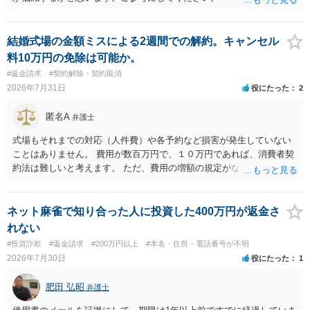
結婚式場の金額ミスによる2週間での解約。キャンセル
料10万円の免除は可能か。
#返金請求
#契約解除・契約取消
2026年7月31日
役にたった
2
匿名A
弁護士
式場もそれまでの対応（人件費）や各予約など損害が発生していない
ことはありません。 費用が数百万円で、１０万円であれば、消費者契
約法は難しいと考えます。 ただ、費用の増額の規定がなかったのに増
額するのは契約違反ですので、増額に応じずに契約を維持すればよい
ということになり、解約するのは理由がないことになります。
ネット麻雀で知り合った人に投資した400万円が返金さ
れない
#投資詐欺
#返金請求
#200万円以上
#本名・住所・電話番号が不明
2026年7月30日
役にたった
1
肥田 弘昭
弁護士