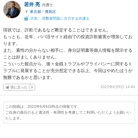
若井 亮
弁護士
東京都
>
豊島区
詐欺・消費者問題に注力する弁護士
現状では、詐欺であるなど断定することはできません。

もっとも、近年、パパ活サイト経由での投資詐欺被害が増加してお
ります。

また、素性の分からない相手に、身分証明書等個人情報を開示する
ことは好ましくありません。

こういった観点から、後々金銭トラブルやプライバシーに関するト
ラブルに発展することが充分想定できる以上、今回はやめたほうが
無難であるかと思います。
2022年6月6日 14:40
役に立った
0
この投稿は、2022年6月6日時点の情報です。
ご自身の責任のもと適法性・有用性を考慮してご利用いただくようお願いい
たします。