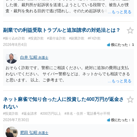
した後、裁判所が起訴状を送達しようとしている段階で、被告人が捜
査・裁判を免れる目的で逃げ隠れし、そのため起訴状を有効に送達で
きない場合をいいます。捜査段階で所在不明というだけでは、通常、
この規定によって時効が停止するわけではありません。 その意味で
は、刑事事件化するという部分ではややハードルが高いように見受け
副業での利益受取トラブルと追加請求の対処法とは？
られます。 他方で、相手方の住所等が特定できているのであれば、民
#振り込め詐欺
#投資詐欺
#還付金詐欺
#副業詐欺
#FX詐欺
事事件として、損害賠償請求や貸金返還請求等により、裁判所を通じ
2026年8月4日
役にたった
1
て返金を求める方法も考えられますが、結局は相手方に資力があるか
否かにより結論が分かれます。
白井 弘昭
弁護士
おそらく詐欺です。警察にご相談ください。絶対に追加の費用は支払
わないでください。 サイバー警察などは、ネットからでも相談できる
と思います。 以上、ご参考まで。
ネット麻雀で知り合った人に投資した400万円が返金さ
れない
#投資詐欺
#返金請求
#200万円以上
#本名・住所・電話番号が不明
2026年7月30日
役にたった
1
肥田 弘昭
弁護士