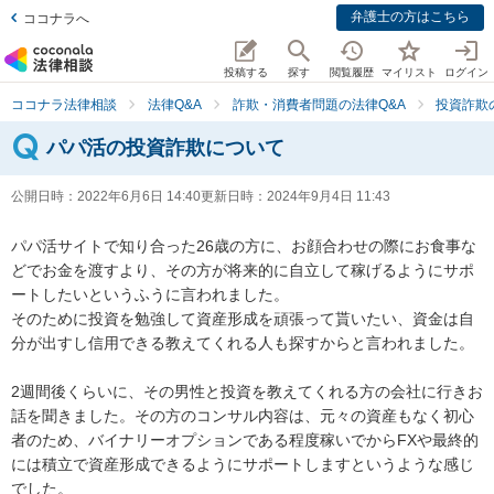
弁護士の方はこちら
ココナラへ
投稿する
探す
閲覧履歴
マイリスト
ログイン
ココナラ法律相談
法律Q&A
詐欺・消費者問題の法律Q&A
投資詐欺
パパ活の投資詐欺について
公開日時：
2022年6月6日 14:40
更新日時：
2024年9月4日 11:43
パパ活サイトで知り合った26歳の方に、お顔合わせの際にお食事な
どでお金を渡すより、その方が将来的に自立して稼げるようにサポ
ートしたいというふうに言われました。

そのために投資を勉強して資産形成を頑張って貰いたい、資金は自
分が出すし信用できる教えてくれる人も探すからと言われました。

2週間後くらいに、その男性と投資を教えてくれる方の会社に行きお
話を聞きました。その方のコンサル内容は、元々の資産もなく初心
者のため、バイナリーオプションである程度稼いでからFXや最終的
には積立で資産形成できるようにサポートしますというような感じ
でした。
