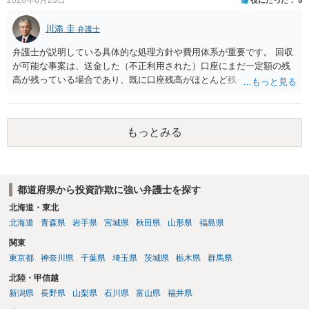
川添 圭
弁護士
弁護士が説明している具体的な処理方針や費用体系が重要です。 回収
が可能な事案は、送金した（不正利用された）口座にまだ一定額の残
高が残っている場合であり、既に口座残高がほとんど残っていない場
合には回収見込みが乏しいことになります。そのため、回収可能性を
判断するため、まず何よりも、送金先口座の口座凍結時の残高を把握
することが重要になります。振り込め詐欺救済法で口座凍結された口
もっとみる
座の残高はウェブサイトで公告されますが、公告までには口座凍結か
ら2か月程度かかることも多く、むしろその前に弁護士会照会を行って
口座開設者の氏名・住所・残高を把握し、残高がある場合にはすみや
かに判決を取って当該口座を差し押さえる（できれば仮差押えを行う
都道府県から投資詐欺に強い弁護士を探す
ことが望ましい）ことになります。 残高が乏しい口座開設者に対して
は、幇助による共同不法行為責任を理由に内容証明郵便を送ったり提
北海道・東北
訴したりすることが多いですが、金に困って口座を譲渡した人も多
北海道
青森県
岩手県
宮城県
秋田県
山形県
福島県
く、そのような口座開設者には目ぼしい資産がありませんので、そこ
関東
までやるかどうかの検討も必要になるでしょう。なお、近時は、副業
東京都
神奈川県
千葉県
埼玉県
茨城県
栃木県
群馬県
名目に口座を騙し取られたとか不正アクセス等による口座情報を盗取
された等の事案もあり、口座名義人の過失責任を問うことが微妙な事
北陸・甲信越
案も出てきています。 投資詐欺事案で重要なのは、他の被害者も弁護
新潟県
長野県
山梨県
石川県
富山県
福井県
士へ依頼して同じ口座からの回収に動いている可能性が高いというこ