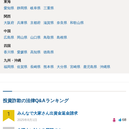
東海
とです。そのため、とにかく他の被害者に先んじて回収できるか、そ
うでなくても配当手続に加わることができるかどうかが重要になりま
愛知県
静岡県
岐阜県
三重県
す。少なくとも、口座凍結時点で残高が100万円を超えているような事
関西
案では、被害者の誰かが公告期間満了前に仮差押えや差押えをしてし
大阪府
兵庫県
京都府
滋賀県
奈良県
和歌山県
まうケースが多いでしょう。なお、振り込め詐欺救済法の規定では、
凍結された預金の公告期間満了までに被害者が預金の仮差押えや差押
中国
えをすると被害分配手続は中止になってしまうため、配当を待つとい
広島県
岡山県
山口県
鳥取県
島根県
う選択肢はなくなります。そのため、回収のためには一日も早く動く
四国
必要があるわけです。 上記のような、投資詐欺の実情や処理方針を的
香川県
愛媛県
高知県
徳島県
確に説明できているかどうかが、弁護士を信頼できるかどうかのポイ
ントになるでしょう。
九州・沖縄
福岡県
佐賀県
長崎県
熊本県
大分県
宮崎県
鹿児島県
沖縄県
投資詐欺の法律Q&Aランキング
1
みんなで大家さん出資金返金請求
68
2025年8月1日