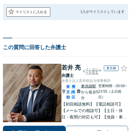
1人が
マイリストしています
マイリストに入れる
この質問に回答した弁護士
若井 亮
東京都
インタビュ
ーを見る
弁護士
弁護士法人若井綜合法律事務所
東池袋駅
営業時間：00:00~
東
豊
23:55（土日祝
京
島
から徒歩5
|
都
区
日）
分
【初回相談無料】【電話相談可】
【メールでの相談可】【土日・休
日・夜間の対応も可】【池袋・東池
袋2駅利用可】風俗トラブル・男女
トラブル・刑事事件を中心に「個