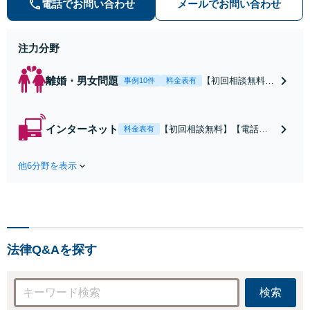
電話でお問い合わせ
メールでお問い合わせ
人」の方からのご相談・ご依頼を幅
広くお受けしております。お気軽に
お問い合わせください。
注力分野
離婚・男女問題
【初回相談無料】
事例10件
料金表有
【電話相談可】
【即日介入可】
【夜間対応可】
インターネット
【初回相談無料】【電話相
料金表有
【池袋・東池袋2
談可】【夜間対応可】【池
駅利用可】風俗・
袋・東池袋2駅利用可】爆サ
出会い系・ホス
他6分野を表示
イ・5ch・ホスラブ等の掲示
ト・不倫・ストー
板やネット上の悪口、誹謗
カー・DV・離婚
中傷の削除等、拡散防止に
等、男女が絡むあ
向けてスピード最優先で対
らゆるトラブルを
応します！即日対応可能。
解決へ！どんな相
まずはご連絡ください。
手であっても毅然
法律Q&Aを探す
と対応します。お
まかせください。
検索