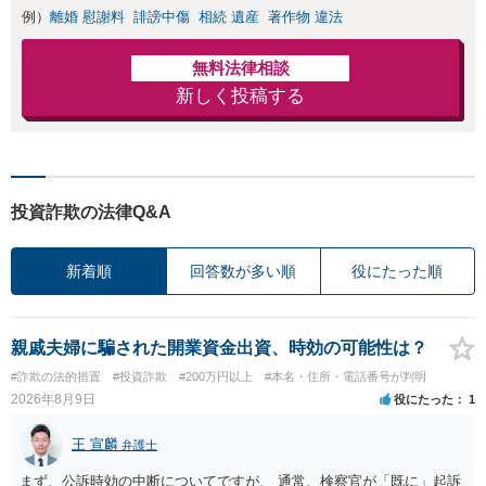
例）
離婚 慰謝料
誹謗中傷
相続 遺産
著作物 違法
無料法律相談
新しく投稿する
投資詐欺の法律Q&A
新着順
回答数が多い順
役にたった順
親戚夫婦に騙された開業資金出資、時効の可能性は？
#詐欺の法的措置
#投資詐欺
#200万円以上
#本名・住所・電話番号が判明
2026年8月9日
役にたった
1
王 宣麟
弁護士
まず、公訴時効の中断についてですが、 通常、検察官が「既に」起訴