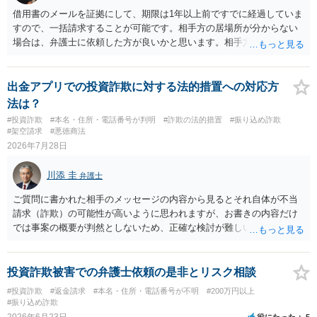
借用書のメールを証拠にして、期限は1年以上前ですでに経過していま
すので、一括請求することが可能です。相手方の居場所が分からない
場合は、弁護士に依頼した方が良いかと思います。相手方の居場所が
分かるのであれば、個人でもできるかと思います。ご参考にしてくだ
さい。
出金アプリでの投資詐欺に対する法的措置への対応方
法は？
#投資詐欺
#本名・住所・電話番号が判明
#詐欺の法的措置
#振り込め詐欺
#架空請求
#悪徳商法
2026年7月28日
川添 圭
弁護士
ご質問に書かれた相手のメッセージの内容から見るとそれ自体が不当
請求（詐欺）の可能性が高いように思われますが、お書きの内容だけ
では事案の概要が判然としないため、正確な検討が難しいです。例え
ば、最寄りの消費生活センターや自治体の無料法律相談等で、実際の
画面を見て貰いながらアドバイスう受けた方が確実です。
投資詐欺被害での弁護士依頼の是非とリスク相談
#投資詐欺
#返金請求
#本名・住所・電話番号が不明
#200万円以上
#振り込め詐欺
2026年6月23日
役にたった
5