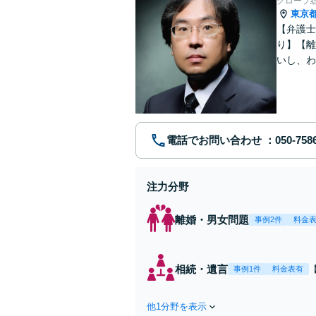
グローブ
東京
【弁護士
り】【離
いし、わ
電話でお問い合わせ
注力分野
離婚・男女問題
事例2件
料金
相続・遺言
事例1件
料金表有
他1分野を表示