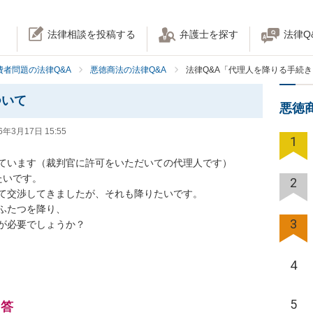
法律相談を投稿する
弁護士を探す
法律Q
費者問題の法律Q&A
悪徳商法の法律Q&A
法律Q&A「代理人を降りる手続
ついて
悪徳
6年3月17日 15:55
1
ています（裁判官に許可をいただいての代理人です）

いです。

2
て交渉してきましたが、それも降りたいです。

たつを降り、

3
が必要でしょうか？

4
5
回答