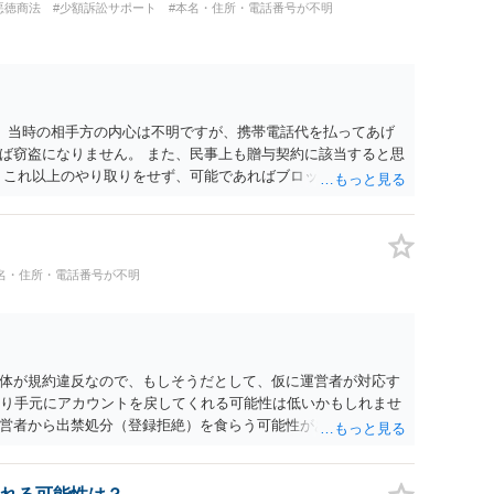
悪徳商法
#少額訴訟サポート
#本名・住所・電話番号が不明
。 当時の相手方の内心は不明ですが、携帯電話代を払ってあげ
ば窃盗になりません。 また、民事上も贈与契約に該当すると思
 これ以上のやり取りをせず、可能であればブロックをするよう
りの警察署に相談をしても良いかもしれません。 以上、ご参考
名・住所・電話番号が不明
体が規約違反なので、もしそうだとして、仮に運営者が対応す
なり手元にアカウントを戻してくれる可能性は低いかもしれませ
営者から出禁処分（登録拒絶）を食らう可能性があります。R
社にはそのようなスタンスの事業者もいます）であれば結論は