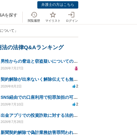
弁護士の方はこちら
&Aを探す
閲覧履歴
マイリスト
ログイン
きについて」
商法の法律Q&Aランキング
男性からの脅迫と窃盗疑いについての法的対処法
2026年7月27日
契約解除が出来ないく解除伝えても無視請求をされる
2
2026年8月2日
SNS経由での口座利用で犯罪加担の可能性、警察への対応について
2
2026年7月10日
出金アプリでの投資詐欺に対する法的措置への対応方法は？
2026年7月28日
新聞契約解除で偽計業務妨害罪問われる可能性は？