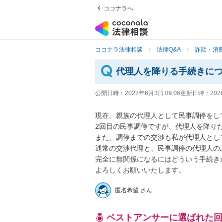
ココナラへ
ココナラ法律相談
法律Q&A
詐欺・消
代理人を降りる手続きに
公開日時：
2022年6月3日 09:06
更新日時：
202
現在、親族の代理人として民事調停をし
2回目の民事調停ですが、代理人を降りた
また、調停までの交渉も私が代理人とし
通常の交渉代理と、民事調停の代理人のふ
完全に無関係になるにはどういう手続き
よろしくお願いいたします。
匿名希望 さん
ベストアンサーに選ばれた