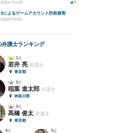
1
2026年7月17日
Xによるゲームアカウント詐欺被害
2026年7月18日
の弁護士ランキング
1
位
若井 亮
弁護士
東京都
2
位
稲葉 進太郎
弁護士
神奈川県
3
位
髙橋 俊太
弁護士
東京都
4
5
位
位