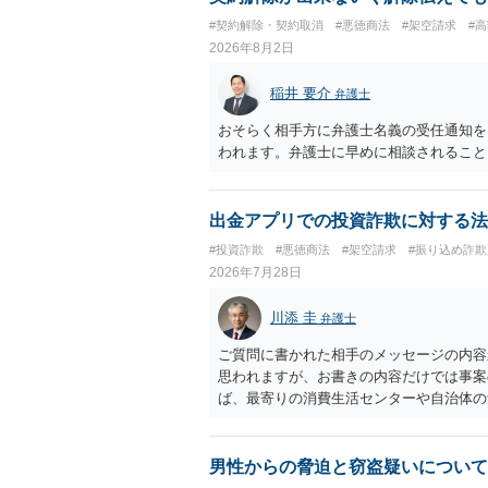
#契約解除・契約取消
#悪徳商法
#架空請求
#
2026年8月2日
稲井 要介
弁護士
おそらく相手方に弁護士名義の受任通知を
われます。弁護士に早めに相談されること
出金アプリでの投資詐欺に対する法
#投資詐欺
#悪徳商法
#架空請求
#振り込め詐欺
2026年7月28日
川添 圭
弁護士
ご質問に書かれた相手のメッセージの内容
思われますが、お書きの内容だけでは事案
ば、最寄りの消費生活センターや自治体の
受けた方が確実です。
男性からの脅迫と窃盗疑いについて