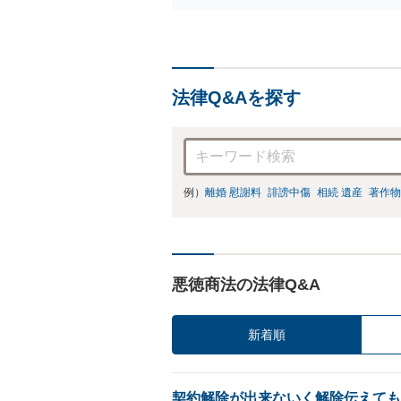
法律Q&Aを探す
例）
離婚 慰謝料
誹謗中傷
相続 遺産
著作物
悪徳商法の法律Q&A
新着順
契約解除が出来ないく解除伝えても