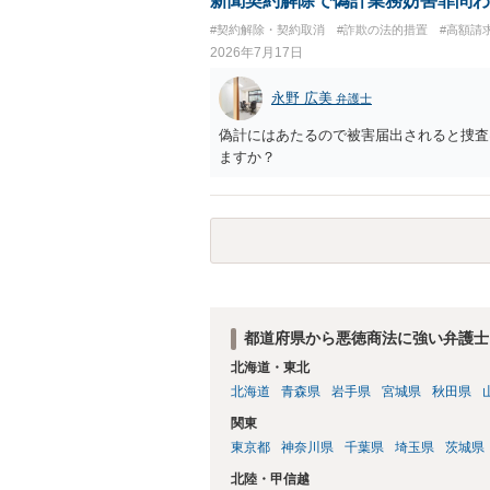
新聞契約解除で偽計業務妨害罪問わ
#契約解除・契約取消
#詐欺の法的措置
#高額請
2026年7月17日
永野 広美
弁護士
偽計にはあたるので被害届出されると捜査
ますか？
都道府県から悪徳商法に強い弁護士
北海道・東北
北海道
青森県
岩手県
宮城県
秋田県
関東
東京都
神奈川県
千葉県
埼玉県
茨城県
北陸・甲信越