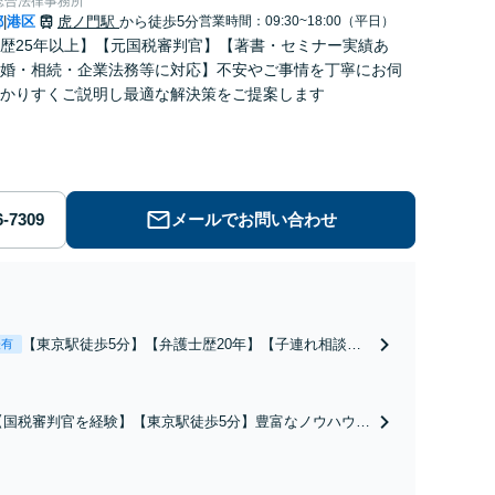
総合法律事務所
都
港区
虎ノ門駅
から徒歩5分
営業時間：09:30~18:00（平日）
|
歴25年以上】【元国税審判官】【著書・セミナー実績あ
婚・相続・企業法務等に対応】不安やご事情を丁寧にお伺
かりすくご説明し最適な解決策をご提案します
メールでお問い合わせ
【東京駅徒歩5分】【弁護士歴20年】【子連れ相談
表有
可】具体的なビジョンを描けるアドバイスを実施しま
す。養育費の未払い／財産分与／慰謝料請求などの解
決実績多数！相手から「払えない」と言われても諦め
【国税審判官を経験】【東京駅徒歩5分】豊富なノウハウと
ずにご相談ください【初回相談30分無料】
交渉力で実現を目指します。遺留分に配慮した遺言書作成
で、後のトラブル回避を。依頼者の状況に最適な文案を考
え出します【初回相談30分無料】