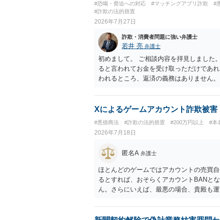
#恐喝・脅迫への対応
#マッチングアプリ詐欺
#
#詐欺の法的措置
2026年7月27日
詐欺・消費者問題に強い弁護士
若井 亮
弁護士
初めまして。 ご相談内容を拝見しました
ると言われてお金を受け取っただけであれ
われるところ、返済の義務はありません。
にしてください。 ご不安であれば、最寄
になれば幸いです。
Xによるゲームアカウント詐欺被害
#悪徳商法
#詐欺の法的措置
#200万円以上
#本
2026年7月18日
匿名A
弁護士
ほとんどのゲームではアカウントの売買自
るとすれば、おそらくアカウントBANと
ん。さらにいえば、最悪の場合、貴殿も運
MTが許されているゲーム（海外の運営会
変わるかもしれませんが…