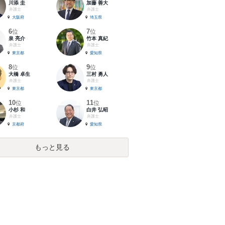
川添 圭
加藤 善大
弁護士
弁護士
大阪府
埼玉県
6
7
位
位
泉 亮介
竹本 真紀
弁護士
弁護士
東京都
愛知県
8
9
位
位
大橋 卓生
三村 勇人
弁護士
弁護士
東京都
東京都
10
11
位
位
小杉 和
白井 弘昭
弁護士
弁護士
京都府
愛知県
もっと見る