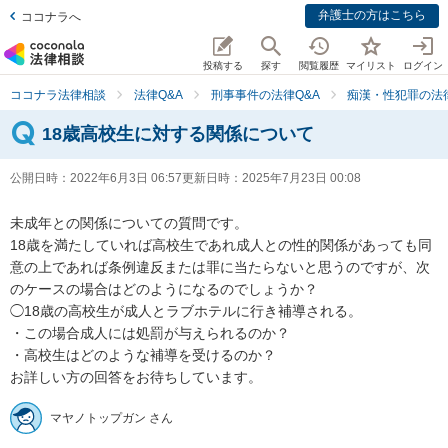
弁護士の方はこちら
ココナラへ
投稿する
探す
閲覧履歴
マイリスト
ログイン
ココナラ法律相談
法律Q&A
刑事事件の法律Q&A
痴漢・性犯罪の法律
18歳高校生に対する関係について
公開日時：
2022年6月3日 06:57
更新日時：
2025年7月23日 00:08
未成年との関係についての質問です。

18歳を満たしていれば高校生であれ成人との性的関係があっても同
意の上であれば条例違反または罪に当たらないと思うのですが、次
のケースの場合はどのようになるのでしょうか？

◯18歳の高校生が成人とラブホテルに行き補導される。

・この場合成人には処罰が与えられるのか？

・高校生はどのような補導を受けるのか？

お詳しい方の回答をお待ちしています。
マヤノトップガン さん