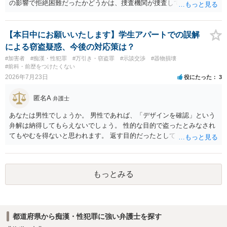
の影響で拒絶困難だったかどうかは、捜査機関が捜査して判断するこ
とになりますし、その結果、実際に起訴されるか、不起訴になるかも
分かりません。 また、拒絶困難であったとしても、それについて相談
者様に認識がなければ、「故意」がないという判断になることもあり
【本日中にお願いいたします】学生アパートでの誤解
ます。 相談者様はあくまで「アルコールの影響はない」「完全なる同
による窃盗疑惑、今後の対応策は？
意であった」とのお立場ですので、現時点で、対応できることはない
#加害者
#痴漢・性犯罪
#万引き・窃盗罪
#示談交渉
#器物損壊
のではないでしょうか？（同意してたよねと言っても火に油をそそぐ
#前科・前歴をつけたくない
だけになりかねません。） そのため、現時点でこれ以上アドバイスで
2026年7月23日
役にたった
3
きることはないとなります。これで回答を終わります。
匿名A
弁護士
あなたは男性でしょうか。 男性であれば、「デザインを確認」という
弁解は納得してもらえないでしょう。 性的な目的で盗ったとみなされ
てもやむを得ないと思われます。 返す目的だったとしても、性的な目
的の達成のためだとすれば、一旦、自室にもちかえっている以上、不
法領得の意思は発現しており、窃盗の既遂罪は成立し得まると思われ
ます。 元の場所に戻したのは、前述の目的を遂行する関係上、ばれな
もっとみる
いように戻したと評価されることになるのではないかと思います。 防
犯カメラに写っているのがあなたなのかは不明ですが、極めて深刻な
事態になっているのは確かです。お早目にご両親などとも相談して、
弁護士を依頼の上、示談の方向で動かれるのがよろしいかと思いま
都道府県から痴漢・性犯罪に強い弁護士を探す
す。