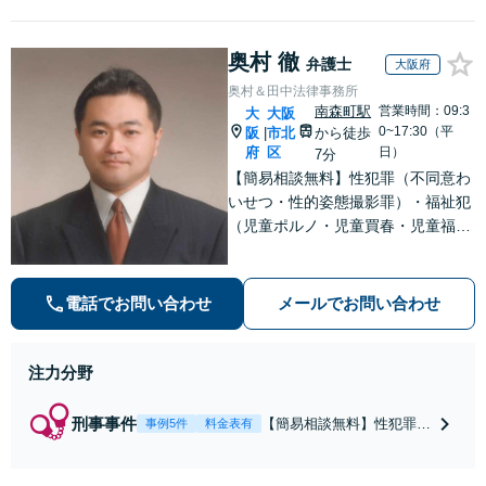
奥村 徹
弁護士
大阪府
奥村＆田中法律事務所
南森町駅
営業時間：09:3
大
大阪
0~17:30（平
阪
市北
から徒歩
|
府
区
日）
7分
【簡易相談無料】性犯罪（不同意わ
いせつ・性的姿態撮影罪）・福祉犯
（児童ポルノ・児童買春・児童福祉
法・青少年条例）・ネット犯罪（名
誉毀損・わいせつ物・不正アクセス
等）に非常に詳しい弁護士です
電話でお問い合わせ
メールでお問い合わせ
注力分野
刑事事件
【簡易相談無料】性犯罪
事例5件
料金表有
（不同意性交・不同意わい
せつ）・福祉犯（児童ポル