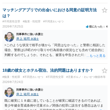
マッチングアプリでの出会いにおける同意の証明方法
は？
#不同意性交罪
#痴漢・性犯罪
#不同意わいせつ
2026年7月25日
役にたった
4
刑事事件に強い弁護士
井上 祐司
弁護士
>このような状況で相手が後から「同意はなかった」と警察に相談した
場合、警察はLINEのやり取りや行為前後の状況なども含めて総合的に
判断するのでしょうか。それとも、被害を申告された時点で私がかな
り不利になるのでしょうか。 同様のご相談を、検察官送致されたも
の（不起訴事案）を含めて数件経験していますが、いずれも警察の対
応は前者です。 特に近年は、いわゆる異性間のトラブルから報復的
18歳の彼女とホテル宿泊、法的問題はありますか？
に不同意性交・不同意わいせつの罪の被害届が出される事案が頻発し
#痴漢・性犯罪
#不同意わいせつ
#不同意性交罪
#児童ポルノ・わいせつ物頒布等
ており、警察も闇雲な逮捕をしないよう慎重になっているため、まず
2026年7月24日
は前後のＬＩＮＥやInstagram等の履歴をすべて統括的に縦覧して、
「被害者の被害申告内容が本当に信用できるものか」を見極めてから
刑事事件に強い弁護士
動くようになっていると感じます。
井上 祐司
弁護士
既に確実に１８歳に達していることが確実に確認できるのであれば、
青少年健全育成条例や児童ポルノ関係の犯罪に該当する懸念はありま