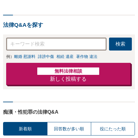
ノ・児童買春・児童福祉
法・青少年条例）・ネット
犯罪（名誉毀損・わいせつ
物・不正アクセス・リベン
法律Q&Aを探す
ジポルノ罪等）に非常に詳
しい弁護士です
検索
例）
離婚 慰謝料
誹謗中傷
相続 遺産
著作物 違法
無料法律相談
新しく投稿する
痴漢・性犯罪の法律Q&A
新着順
回答数が多い順
役にたった順