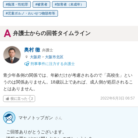
痴漢・性犯罪
被害者
加害者（未成年）
児童ポルノ・わいせつ物頒布等
弁護士からの回答タイムライン
奥村 徹
弁護士
大阪府
>
大阪市北区
刑事事件に注力する弁護士
青少年条例の関係では、年齢だけが考慮されるので「高校生」とい
うのは関係ありません。18歳以上であれば、成人側が処罰されるこ
とはありません。
2022年6月3日 06:57
役に立った
2
マヤノトップガン
さん
ご回答ありがとうございます。
