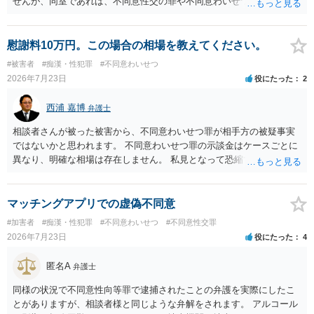
せんが、同室であれば、不同意性交の罪や不同意わいせつの罪の問題
が生じる可能性が否定できないので、慎重に行動された方が良いと考
えます。 すでに成人している以上、ホテル側が訝しく思って連絡をす
る可能性というのはほとんどないと考えます。
慰謝料10万円。この場合の相場を教えてください。
#被害者
#痴漢・性犯罪
#不同意わいせつ
2026年7月23日
役にたった
2
西浦 嘉博
弁護士
相談者さんが被った被害から、不同意わいせつ罪が相手方の被疑事実
ではないかと思われます。 不同意わいせつ罪の示談金はケースごとに
異なり、明確な相場は存在しません。 私見となって恐縮ですが、一般
的に20万～100万円程度に収束することが多い印象を受けます。 他
方、相手方に資力がなければ、相場通りの請求は困難であることに留
意ください。 より詳細について、お聞きになりたい場合、最寄りの法
マッチングアプリでの虚偽不同意
律事務所での相談を検討ください。 上記、ご参考ください。
#加害者
#痴漢・性犯罪
#不同意わいせつ
#不同意性交罪
2026年7月23日
役にたった
4
匿名A
弁護士
同様の状況で不同意性向等罪で逮捕されたことの弁護を実際にしたこ
とがありますが、相談者様と同じような弁解をされます。 アルコール