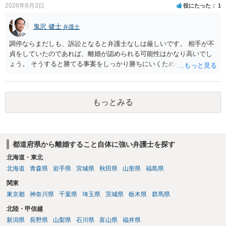
2026年8月3日
役にたった
1
鬼沢 健士
弁護士
調停ならまだしも、訴訟となると弁護士なしは厳しいです。 相手が不
貞をしていたのであれば、離婚が認められる可能性はかなり高いでし
ょう。 そうすると勝てる事案をしっかり勝ちにいくためにも弁護士委
任を強くおすすめします。
もっとみる
都道府県から離婚すること自体に強い弁護士を探す
北海道・東北
北海道
青森県
岩手県
宮城県
秋田県
山形県
福島県
関東
東京都
神奈川県
千葉県
埼玉県
茨城県
栃木県
群馬県
北陸・甲信越
新潟県
長野県
山梨県
石川県
富山県
福井県