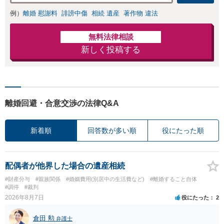
例）
離婚 慰謝料
誹謗中傷
相続 遺産
著作物 違法
無料法律相談
新しく投稿する
離婚回避・合意交渉の法律Q&A
新着順
回答数が多い順
役にたった順
配偶者が他界した場合の遺産相続
#財産分与
#親族関係
#婚姻費用(別居中の生活費など)
#離婚すること自体
#調停
#裁判
2026年8月7日
役にたった
2
倉田 勲
弁護士