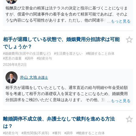
報酬及び立替金の精算は法テラスの決定と指示に基づくことになりま
すが、償還中の関連事件の着手金を含めて精算可能であれば、そのよ
うな内容になる可能性があります。ただし、他の関連事件でも相手方
から金銭を取得できる場合には個別に考える場合もあります。個別事
情によって対応が違いますので、法テラスへお尋ねいただいた方が確
実です。
相手が退職している状態で、婚姻費用分担請求は可能
でしょうか？
#婚姻費用(別居中の生活費など)
#生活費を渡さない
#離婚すること自体
#悪意の遺棄
#調停
#財産分与
2026年8月2日
外山 大地
弁護士
相手方が退職をしていたとしても、通常直近の給与明細や年金受給額
等を考慮して相手方の基礎収入を算定することになるため、婚姻費用
分担請求をご検討いただく意味はあります。 その他、別居の経緯、質
問者様の年収、監護されているお子様がいるかといった事情をふまえ
て、ご検討いただくのが良いかと思います。
離婚調停不成立後、弁護士なしで裁判を進める方法
は？
#財産分与
#異性関係(不貞等)
#審判
#調停
#離婚すること自体