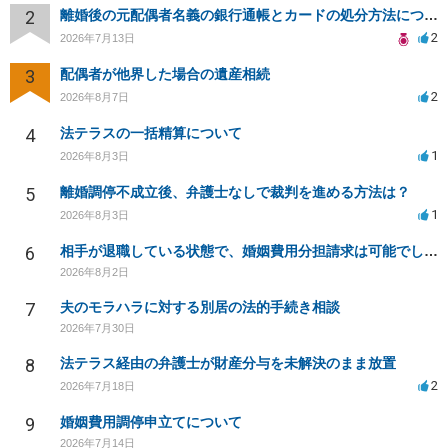
2
離婚後の元配偶者名義の銀行通帳とカードの処分方法について
2
2026年7月13日
3
配偶者が他界した場合の遺産相続
2
2026年8月7日
4
法テラスの一括精算について
1
2026年8月3日
5
離婚調停不成立後、弁護士なしで裁判を進める方法は？
1
2026年8月3日
6
相手が退職している状態で、婚姻費用分担請求は可能でしょうか？
2026年8月2日
7
夫のモラハラに対する別居の法的手続き相談
2026年7月30日
8
法テラス経由の弁護士が財産分与を未解決のまま放置
2
2026年7月18日
9
婚姻費用調停申立てについて
2026年7月14日