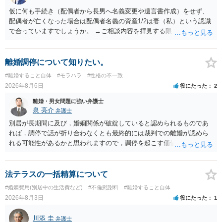
仮に何も手続き（配偶者から長男へ名義変更や遺言書作成）をせず、
配偶者が亡くなった場合は配偶者名義の資産1/2は妻（私）という認識
で合っていますでしょうか。 →ご相談内容を拝見する限りでは、その
認識で合ってはいます。 なお、逆に１/２しか権利がないため、自宅を
完全に所有する場合は、他の相続人に対して自宅の評価額の１/２の代
償金の支払いが必要になります。
離婚調停について知りたい。
#離婚すること自体
#モラハラ
#性格の不一致
2026年8月6日
役にたった
2
離婚・男女問題に強い弁護士
泉 亮介
弁護士
別居が長期間に及び，婚姻関係が破綻していると認められるものであ
れば，調停で話が折り合わなくとも最終的には裁判での離婚が認めら
れる可能性があるかと思われますので，調停を起こす価値はあるよう
に思われます。 もっとも，調停については，お互いの合意がない限り
は調停が成立するということはないため，相手が合意するメリットを
だしてでも調停で終わらせるよう努めるのか，裁判離婚を見据えて調
法テラスの一括精算について
停での離婚に固執しないかいずれかの対応は必要となるかと思われま
#婚姻費用(別居中の生活費など)
#不倫慰謝料
#離婚すること自体
す。 お一人で対応するのは難しい側面もありますので弁護士を立てる
2026年8月3日
役にたった
1
ことを検討されると良いかと思われます。
川添 圭
弁護士