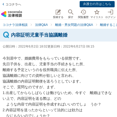
弁護士の方はこちら
ココナラへ
投稿する
探す
閲覧履歴
マイリスト
ログイン
ココナラ法律相談
法律Q&A
離婚・男女問題の法律Q&A
離婚するこ
内容証明児童手当協議離婚
公開日時：
2022年6月2日 18:02
更新日時：
2022年6月27日 06:15
今別居中で、婚姻費用をもらっている状態です。

先日子供を、出産し、児童手当の手続きをした所、

離婚する予定というのを役所職員に伝えた所、

協議離婚に向けての資料が欲しいと言われ、

協議離婚の内容証明郵便を送ろうとしています。

そこで、質問なのですが、まず、

1.出産してかららしばらくは働けないため、今すぐ　離婚はできな
い上で、内容証明を送る際は、どの

　ような内容で内容証明を作成すればいいのでしょ　うか？

2.内容証明を送ったからといって法的には効力は

　なにもないのでしょうか？
