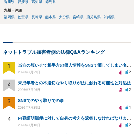
香川県
愛媛県
高知県
徳島県
九州・沖縄
福岡県
佐賀県
長崎県
熊本県
大分県
宮崎県
鹿児島県
沖縄県
ネットトラブル加害者側の法律Q&Aランキング
1
当方の腹いせで相手方の個人情報をSNSで晒してしまい名誉毀損させてしまったかもしれない
2
2026年7月29日
2
未成年者との不適切なやり取りが法に触れる可能性と対処法
2
2026年7月26日
3
SNSでのやり取りでの事
1
2026年7月25日
4
内容証明郵便に対して自身の考えを返答しなければなりませんか？
2
2026年7月10日