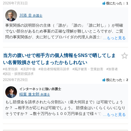
2026年7月31日
役にたった
1
川添 圭
弁護士
事実関係の説明部分の主体（「誰が」「誰の」「誰に対し」）が明確
でない部分があるため事案の正確な理解が難しいところですが、ご質
問の事実関係が、夫に対してプロバイダの代理人弁護士から発信者情
報開示請求の意見照会が届いたということであれば、いずれは発信者
情報として夫の氏名と住所が開示され、開示請求者（の代理人弁護
士）が、夫に対して内容証明郵便を送ったり訴訟の提起がなされたり
当方の腹いせで相手方の個人情報をSNSで晒してしま
する可能性があるように思われます。この場合は、開示請求者（とあ
い名誉毀損させてしまったかもしれない
る女性？）の代理人弁護士へ、実は投稿者があなたであるという内容
#名誉毀損
#誹謗中傷
#発信者情報開示請求
#風評被害・営業妨害
#加害者
とともに、あなたから連絡することもあり得ます。 夫がクレーム電話
#訴訟・損害賠償請求
を入れた「相手方の法律事務所」というのがプロバイダの代理人の事
2026年7月29日
役にたった
2
務所であるのか、それとも開示請求者の代理人の事務所なのかが不明
インターネットに強い弁護士
ですが、もし前者であれば、書類の再送要請にはあまり意味はなく、
稲葉 進太郎
弁護士
一方、後者であるなら、夫を被告として提訴に至る可能性も考える必
要が出てきます。 あなたと夫との夫婦関係の状況（別居中なのか、夫
もし賠償金を請求されたら分割払い（最大何回まで）は可能でしょう
婦関係は良好なのか、あなたが夫へ嘘をついたのか等）がよくわから
か？ →相手方が応じれば可能でしょう。 賠償金はいくらくらいになり
ないところがあり、実際にどのような対応がベターなのかを正確に検
そうですか？ →数十万円から１００万円単位まで様々であり、不明で
討するためには、公開の相談ではなく、詳しい事実関係を整理した上
す。相手方から相談者様に対し請求がなされた場合、減額や分割の交
で弁護士へ直接相談するべきでしょう。
渉が行われ、双方合意に至れば支払が開始され、決裂して相手方が訴