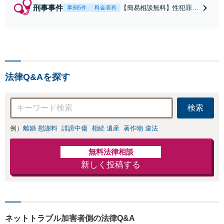
刑事事件
【簡易相談無料】性犯罪
事例5件
料金表有
（不同意性交・不同意わい
せつ）・福祉犯（児童ポル
ノ・児童買春・児童福祉
法・青少年条例）・ネット
犯罪（名誉毀損・わいせつ
物・不正アクセス・リベン
法律Q&Aを探す
ジポルノ罪等）に非常に詳
しい弁護士です
検索
例）
離婚 慰謝料
誹謗中傷
相続 遺産
著作物 違法
無料法律相談
新しく投稿する
ネットトラブル加害者側の法律Q&A