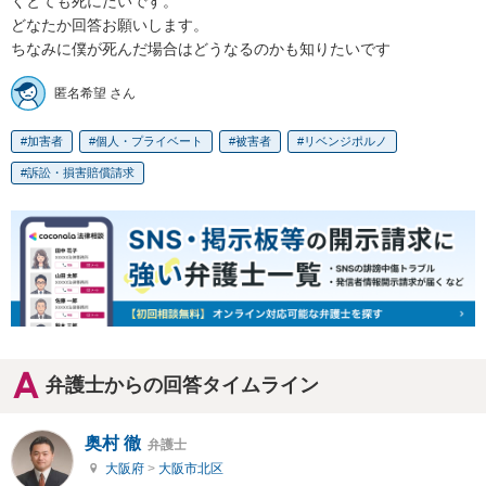
くとても死にたいです。

どなたか回答お願いします。

ちなみに僕が死んだ場合はどうなるのかも知りたいです
匿名希望 さん
加害者
個人・プライベート
被害者
リベンジポルノ
訴訟・損害賠償請求
弁護士からの回答タイムライン
奥村 徹
弁護士
大阪府
>
大阪市北区