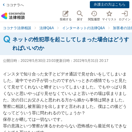
弁護士の方はこちら
ココナラへ
投稿する
探す
閲覧履歴
マイリスト
ログイン
ココナラ法律相談
法律Q&A
インターネットの法律Q&A
加害者の法
ネットの性犯罪を起こしてしまった場合はどうす
ればいいのか
公開日時：
2022年5月30日 23:03
更新日時：
2022年5月31日 20:17
インスタで知り合った女子とビデオ通話で見せ合いをしてしまいま
した。途中でその子が切ったのですがいっときの感情でもっと見た
くて見せてくれないと晒すといってしまいました。でもやっぱり良
くないと思いやっぱり見せなくていいよと言いその場は収まりまし
た。次の日にお父さんと思われる方から娘から事情は聞きました。
警察に相談し被害届けを出しますと言われました。僕はこの後どう
なってどういう罪に問われるのでしょうか？

保存とか晒しては一切ないです。

罪の意識といつ警察が来るかわからない恐怖感から最近何もできな