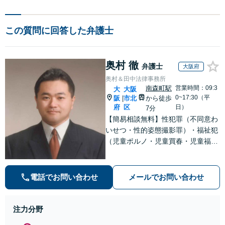
この質問に回答した弁護士
奥村 徹
弁護士
大阪府
奥村＆田中法律事務所
南森町駅
営業時間：09:3
大
大阪
0~17:30（平
阪
市北
から徒歩
|
府
区
日）
7分
【簡易相談無料】性犯罪（不同意わ
いせつ・性的姿態撮影罪）・福祉犯
（児童ポルノ・児童買春・児童福祉
法・青少年条例）・ネット犯罪（名
誉毀損・わいせつ物・不正アクセス
等）に非常に詳しい弁護士です
電話でお問い合わせ
メールでお問い合わせ
注力分野