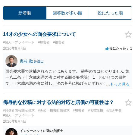
新着順
回答数が多い順
役にたった順
14才の少女への面会要求について
#個人・プライベート
#加害者
#被害者
2026年8月4日
役にたった
1
奥村 徹
弁護士
面会要求罪で逮捕されることはあります。 確率の％はわかりません 第
一八二条（十六歳未満の者に対する面会要求等） 1 わいせつの目的
で、十六歳未満の者に対し、次の各号に掲げるいずれかの行為をした
者（当該十六歳未満の者が十三歳以上である場合については、その者
が生まれた日より五年以上前の日に生まれた者に限る。）は、一年以
下の拘禁刑又は五十万円以下の罰金に処する。 一 威迫し、偽計を用
侮辱的な投稿に対する法的対応と賠償の可能性は？
い又は誘惑して面会を要求すること。 二 拒まれたにもかかわらず、
#発信者情報開示請求
#訴訟・損害賠償請求
#加害者
#名誉毀損
#誹謗中傷
反復して面会を要求すること。 三 金銭その他の利益を供与し、又は
#個人・プライベート
その申込み若しくは約束をして面会を要求すること。 2前項の罪を犯
2026年8月4日
し、よってわいせつの目的で当該十六歳未満の者と面会をした者は、
インターネットに強い弁護士
二年以下の拘禁刑又は百万円以下の罰金に処する。