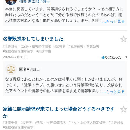
稲葉 進太郎
弁護士
本当に反省しています。開示請求されるでしょうか？ →その相手方に
向けたものだということが見て分かる形で投稿されたのであれば、開
示請求の対象となる可能性が高いでしょう。また、相手方の投稿した
文章からすると、実際に発信者情報開示請求がなされる可能性がある
と存じます。発信者情報開示請求が進むと、投稿に使った回線の契約
者のところに、意見照会がなされます。アカウント情報開示の場合
名誉毀損をしてしまいました
は、アカウントの登録メールに意見照会がなされます。 また、された
#名誉毀損
#訴訟・損害賠償請求
#加害者
#風評被害・営業妨害
場合賠償金はいくらでしょうか。 →ケースバイケースであり、数万円
#発信者情報開示請求
#誹謗中傷
から１００万単位まで様々でしょう。裁判外であれば交渉して相手方
2026年7月31日
役にたった
1
の請求額から減額することを試みることとなるでしょう。
匿名A
弁護士
なぜ貴殿であるとわかったのかは相手方に聞くしかありませんが、お
そらく、「近隣トラブルの腹いせ」という背景事情があり、投稿され
たアカウントの情報その他の事情を踏まえて情報収集した結果、この
ような投稿をするのは貴殿しかいないと推測したもので、これに対し
貴殿が投稿した事実を認めてしまったことで「答え合わせ」になって
しまったのではないでしょうか。 相手方の動きについても、相手方次
家族に開示請求が来てしまった場合どうするべきです
第ですので何とも言えません。公開の場で回答するには情報が乏し
か
く、ここで詳細を明らかにすることは事案の特定に繋がってしまうの
#誹謗中傷
#加害者
#訴訟・損害賠償請求
#ネット上の個人特定被害
#名誉毀損
で、弁護士へ直接相談した方がよいです。
#発信者情報開示請求