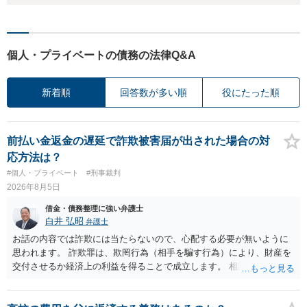
個人・プライベートの債務の法律Q&A
新着順
回答数が多い順
役にたった順
前払い金返金の遅延で詐欺被害届が出された場合の対
応方法は？
#個人・プライベート
#刑事裁判
2026年8月5日
借金・債務整理に強い弁護士
白井 弘昭
弁護士
お話の内容では詐欺には当たらないので、心配する必要が無いように
思われます。 詐欺罪は、欺罔行為（相手を騙す行為）により、財産を
交付させるか経済上の利益を得ることで成立します。 相談者さんは、
お金が返金できないというだけで、何ら相手を騙していません。 です
ので、詐欺罪の実行行為性が無く罪に問うことはできません。 おそら