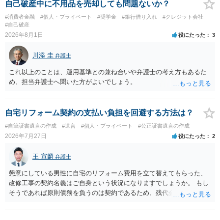
自己破産中に不用品を売却しても問題ないか？
#消費者金融
#個人・プライベート
#奨学金
#銀行借り入れ
#クレジット会社
#自己破産
2026年8月1日
役にたった
3
川添 圭
弁護士
これ以上のことは、運用基準との兼ね合いや弁護士の考え方もあるた
め、担当弁護士へ聞いた方がよいでしょう。
自宅リフォーム契約の支払い負担を回避する方法は？
#自筆証書遺言の作成
#遺言
#個人・プライベート
#公正証書遺言の作成
2026年7月27日
役にたった
2
王 宣麟
弁護士
懇意にしている男性に自宅のリフォーム費用を立て替えてもらった、
改修工事の契約名義はご自身という状況になりますでしょうか。 もし
そうであれば原則債務を負うのは契約であるため、残代金を捻出して
もらうよう約束した男性に支払いをお願いするしかないように思われ
ます。 入籍した場合でも、原則契約者が単独で全ての債務を負うこと