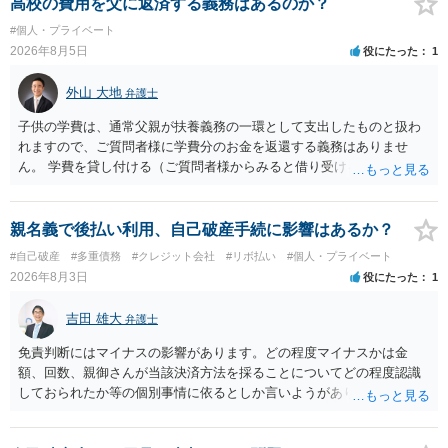
く、相手が真実を話せば警察も取り合わないと思いますが、虚偽の内
高校の費用を父に返済する義務はあるのか？
容を述べた場合は、捜査はあるかもしれません。 ただし、捜査におい
#個人・プライベート
て、真実を説明すれば、「ちゃんと返しなさいよ」程度の注意で済む
2026年8月5日
役にたった
1
ことだと思われます。 また、返せるお金が無いのであれば、返せない
のは致し方ありません。真摯に分割して支払うことを相手に告げてい
外山 大地
弁護士
くのみでしょう。 以上、ご参考まで。
子供の学費は、通常父親が扶養義務の一環として支出したものと扱わ
れますので、ご質問者様に学費分のお金を返還する義務はありませ
ん。 学費を貸し付ける（ご質問者様からみると借り受ける）といった
合意がない限りは、法的に返す義務があると主張するのは難しいでし
ょう。
親名義で後払い利用、自己破産手続に影響はあるか？
#自己破産
#多重債務
#クレジット会社
#リボ払い
#個人・プライベート
2026年8月3日
役にたった
1
吉田 雄大
弁護士
免責判断にはマイナスの影響があります。どの程度マイナスかは金
額、回数、親御さんが当該決済方法を採ることについてどの程度認識
しておられたか等の個別事情に依るとしか言いようがありません。 と
もあれ、依頼しておられる弁護士さんに直ちに具体的状況をお伝えに
なって相談し、善後策を考えることをお勧めします。