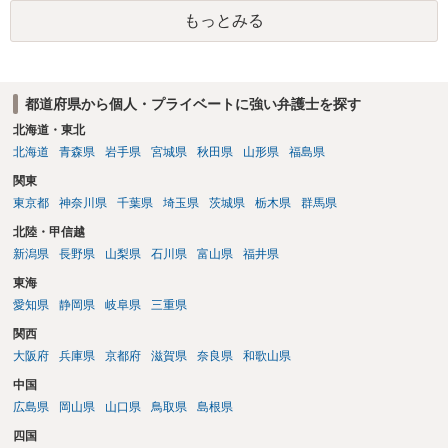
には変わりがありません。 なかなか対応に難しい案件であり、公開の
もっとみる
場でアドバイスを行うのも限界があるように思われますので、資料等
を持参のうえ個別に弁護士に相談されることをお勧めします。
都道府県から個人・プライベートに強い弁護士を探す
北海道・東北
北海道
青森県
岩手県
宮城県
秋田県
山形県
福島県
関東
東京都
神奈川県
千葉県
埼玉県
茨城県
栃木県
群馬県
北陸・甲信越
新潟県
長野県
山梨県
石川県
富山県
福井県
東海
愛知県
静岡県
岐阜県
三重県
関西
大阪府
兵庫県
京都府
滋賀県
奈良県
和歌山県
中国
広島県
岡山県
山口県
鳥取県
島根県
四国