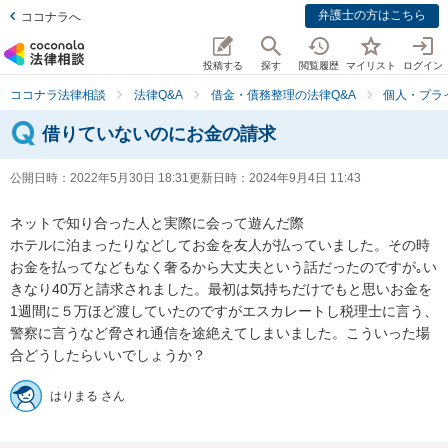
弁護士の方はこちら
ココナラへ
投稿する
探す
閲覧履歴
マイリスト
ログイン
ココナラ法律相談
法律Q&A
借金・債務整理の法律Q&A
個人・プラ
借りていないのにお金の請求
公開日時：
2022年5月30日 18:31
更新日時：
2024年9月4日 11:43
ネットで知り合った人と実際に会って遊んだ際

ホテルに泊まったりなどしてお金を友人が払っていました。その時
お金を払ってなどもなく奢るから大丈夫という話だったのですが｡い
きなり40万と請求されました。最初は気持ちだけでもと思いお金を
1週間に５万ほど渡していたのですがエスカレートし税理士に言う、
警察に言うなど脅され通信を途絶えてしまいました。こういった場
合どうしたらいいでしょうか？
はりまる さん