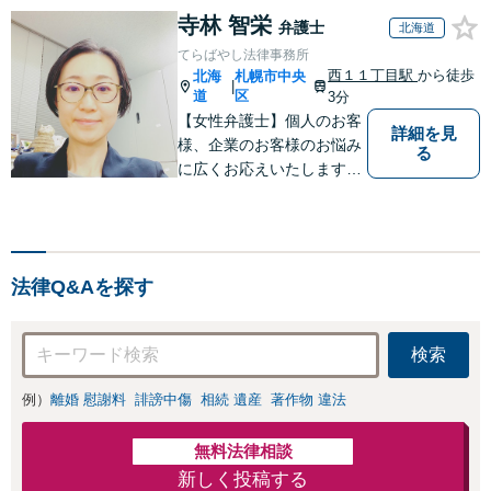
寺林 智栄
弁護士
北海道
てらばやし法律事務所
西１１丁目駅
から徒歩
北海
札幌市中央
|
道
区
3分
【女性弁護士】個人のお客
詳細を見
様、企業のお客様のお悩み
る
に広くお応えいたします。
【西11丁目駅徒歩３分】
法律Q&Aを探す
検索
例）
離婚 慰謝料
誹謗中傷
相続 遺産
著作物 違法
無料法律相談
新しく投稿する