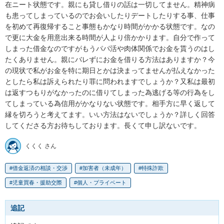
在ニート状態です。親にも貸し借りの話は一切してません。精神病
も患ってしまっているのでお会いしたりデートしたりする事、仕事
を初めて再復帰すること事態もかなり時間がかかる状態です。なの
で更に大金を用意出来る時間が人より倍かかります。自分で作って
しまった借金なのですがもうパパ活や肉体関係でお金を貰うのはし
たくありません。親にバレずにお金を借りる方法はありますか？今
の現状で私がお金を特に期日とかは決まってませんが払えなかった
としたら私は訴えられたり罪に問われますでしょうか？又私は最初
は返すつもりがなかったのに借りてしまった為逃げる等の行為をし
てしまっている為信用がかなりない状態です。相手方に早く返して
縁を切ろうと考えてます。いい方法はないでしょうか？詳しく回答
してくださる方お待ちしております。長くて申し訳ないです。
くくく さん
借金返済の相談・交渉
加害者（未成年）
特殊詐欺
児童買春・援助交際
個人・プライベート
追記