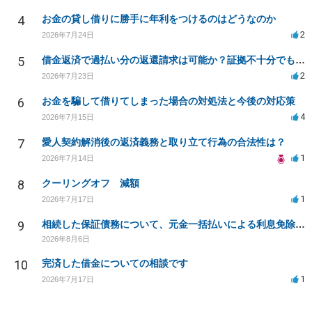
4
お金の貸し借りに勝手に年利をつけるのはどうなのか
2
2026年7月24日
5
借金返済で過払い分の返還請求は可能か？証拠不十分でも弁護士に相談したい
2
2026年7月23日
6
お金を騙して借りてしまった場合の対処法と今後の対応策
4
2026年7月15日
7
愛人契約解消後の返済義務と取り立て行為の合法性は？
1
2026年7月14日
8
クーリングオフ 減額
1
2026年7月17日
9
相続した保証債務について、元金一括払いによる利息免除の交渉は可能でしょうか
2026年8月6日
10
完済した借金についての相談です
1
2026年7月17日