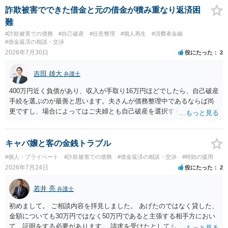
ャレンジなさる意義は十分にあると思います。
詐欺被害でできた借金と元の借金が積み重なり返済困
難
#詐欺被害での債務
#自己破産
#任意整理
#個人再生
#消費者金融
#借金返済の相談・交渉
2026年7月30日
役にたった
2
吉田 雄大
弁護士
400万円近く負債があり、収入が手取り16万円ほどでしたら、自己破産
手続を選ぶのが最善と思います。夫さんが債務整理中であるならば尚
更ですし、場合によってはご夫婦とも自己破産を選択する方法もある
と思います。
キャバ嬢と客の金銭トラブル
#個人・プライベート
#詐欺被害での債務
#借金返済の相談・交渉
#時効の援用
2026年7月24日
役にたった
2
若井 亮
弁護士
初めまして。 ご相談内容を拝見しました。 あげたのではなく貸した、
金額についても30万円ではなく50万円であると主張する相手方におい
て、証明をする必要があります。 請求を受けたとしても、もらったも