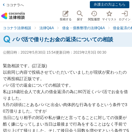
弁護士の方はこちら
ココナラへ
投稿する
探す
閲覧履歴
マイリスト
ログイン
ココナラ法律相談
法律Q&A
借金・債務整理の法律Q&A
借金返済の
パパ活で借りたお金の返済についての相談
公開日時：
2022年5月30日 15:54
更新日時：
2023年2月3日 00:30
緊急相談です。(訂正版)

以前同じ内容で投稿させていただいていましたが現状が変わったの
で再投稿訂正版です。

パパ活での返金についての相談です。

私は18歳社会人で友人の借金返済の為に80万近くパパ活でお金を借
りました。

5月の頭頃にとあるパパと出会い肉体的な行為をするという条件で3
0万借りました。ですが

当日になり相手の対応や私が嫌だと言ってることに対しての強要が
酷く嫌になってしまい当日は最後まで行為をすることはなく手前で
切り上げて帰りました。そして後日会う回数を増やすという条件で5