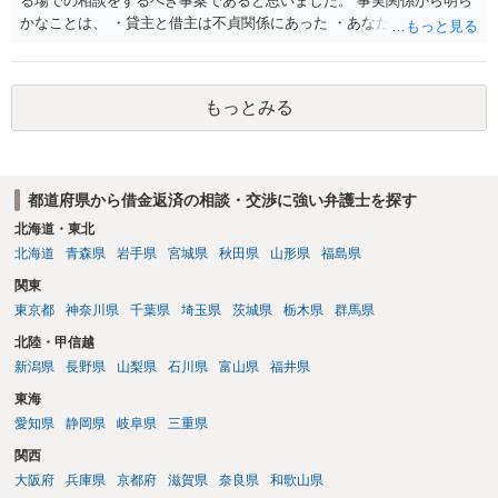
る場での相談をするべき事案であると思いました。 事実関係から明ら
かなことは、 ・貸主と借主は不貞関係にあった ・あなたから相手に金
銭を振り込んだ形跡がある ということでしょう。 相手の反論として予
想されるのは、 ・もらったものだ ・貸したかもしれないが、不法原因
給付ではない でしょう。 書かれた情報だけからは、不法原因給付であ
もっとみる
るといえそうなものはありませんでした。 不貞当事者間での貸金だか
らといって不法原因給付になるわけではありません。 あなたが性行為
をしたくてお金を払ってお願いしていたという事情などが必要です。
都道府県から借金返済の相談・交渉に強い弁護士を探す
北海道・東北
北海道
青森県
岩手県
宮城県
秋田県
山形県
福島県
関東
東京都
神奈川県
千葉県
埼玉県
茨城県
栃木県
群馬県
北陸・甲信越
新潟県
長野県
山梨県
石川県
富山県
福井県
東海
愛知県
静岡県
岐阜県
三重県
関西
大阪府
兵庫県
京都府
滋賀県
奈良県
和歌山県