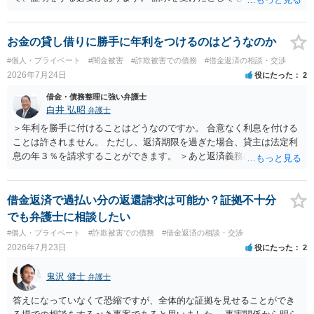
のであることを伝え、貸したというのであれば証拠を出すよう申し入
れることになるでしょう。 請求があるまでは、こちらからアクション
を起こす必要はないかと思います。
お金の貸し借りに勝手に年利をつけるのはどうなのか
#個人・プライベート
#闇金被害
#詐欺被害での債務
#借金返済の相談・交渉
2026年7月24日
役にたった
2
借金・債務整理に強い弁護士
白井 弘昭
弁護士
＞年利を勝手に付けることはどうなのですか。 合意なく利息を付ける
ことは許されません。 ただし、返済期限を過ぎた場合、貸主は法定利
息の年３％を請求することができます。 ＞あと返済義務はありますか
借りたお金の返済か、勝手につけられた利息がが分かりませんが、借
りたお金は返さなければいけませんし、勝手につけた利息は返済不要
です。 以上、ご参考まで。
借金返済で過払い分の返還請求は可能か？証拠不十分
でも弁護士に相談したい
#個人・プライベート
#詐欺被害での債務
#借金返済の相談・交渉
2026年7月23日
役にたった
2
鬼沢 健士
弁護士
答えになっていなくて恐縮ですが、全体的な証拠を見せることができ