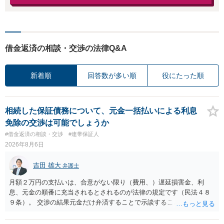
借金返済の相談・交渉の法律Q&A
新着順
回答数が多い順
役にたった順
相続した保証債務について、元金一括払いによる利息
免除の交渉は可能でしょうか
#借金返済の相談・交渉
#連帯保証人
2026年8月6日
吉田 雄大
弁護士
月額２万円の支払いは、合意がない限り（費用、）遅延損害金、利
息、元金の順番に充当されるとされるのが法律の規定です（民法４８
９条）。 交渉の結果元金だけ弁済することで示談することは、弁護士
が関わる債務整理ではしばしばあることです。公的機関は減額に応じ
ることには消極的なことが多いものの、お近くの弁護士にご依頼しチ