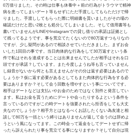
0万借りました。その時は仕事も休養中＋前の行為がトラウマで精神
病を患ってしまいデート等もせずにただ手渡ししてもらただけで帰
りました。手渡ししてもらった際に明細書を貰いましたがその場の
確認だけだと思い2枚とも処分してしまいました。そして借用書等も
書いていませんがLINEやInstagramでの貸し借りの承諾は証拠とし
て残ってるようです。事を荒立てたくないので80万返すつもりなの
ですが、少し疑問があるので相談させていただきました。まずお会
いした1回目の事です。当日肉体的な行為をして30万返すという条
件で私はそれを達成することは出来ませんでしたが相手はそれを口
頭ですが承諾？しています。また今度しようね等も言っていません
し録音がないから何とも言えませんがその分は返す必要はあるので
しょうか？仮に返す必要があるとしてもまた肉体的な行為をする必
要はありますか？そして会う回数を増やすという事についてです。
相手はデートなどは支払いやお金のためではなく別件と発言してい
ます。私はお金を貰うためにデートや会ったりするよという条件を
言っているのですがこの時デートを強要されたら拒否をしても大丈
夫なのでしょうか？相手方とはなるべくお話したくない為友達と相
談して80万を一括という縛りはありませんが返して会うのは辞めよ
うという風になってます。この時会って返金をしてデートせずに帰
ったら訴えられたり事を荒立てる事になりますか？そして自分は現