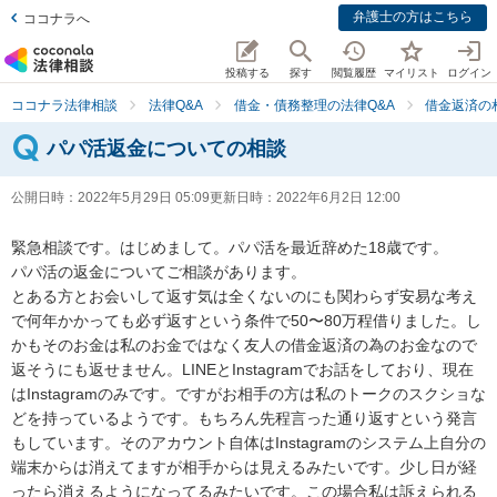
弁護士の方はこちら
ココナラへ
投稿する
探す
閲覧履歴
マイリスト
ログイン
ココナラ法律相談
法律Q&A
借金・債務整理の法律Q&A
借金返済の
パパ活返金についての相談
公開日時：
2022年5月29日 05:09
更新日時：
2022年6月2日 12:00
緊急相談です。はじめまして。パパ活を最近辞めた18歳です。

パパ活の返金についてご相談があります。

とある方とお会いして返す気は全くないのにも関わらず安易な考え
で何年かかっても必ず返すという条件で50〜80万程借りました。し
かもそのお金は私のお金ではなく友人の借金返済の為のお金なので
返そうにも返せません。LINEとInstagramでお話をしており、現在
はInstagramのみです。ですがお相手の方は私のトークのスクショな
どを持っているようです。もちろん先程言った通り返すという発言
もしています。そのアカウント自体はInstagramのシステム上自分の
端末からは消えてますが相手からは見えるみたいです。少し日が経
ったら消えるようになってるみたいです。この場合私は訴えられる