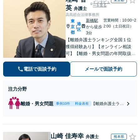
東京都
インタビュ
ーを見る
英
弁護士
高島総合法律事務所
新橋駅
営業時間：10:00~2
東
港
2:00（土日祝日）
京
から徒歩
|
区
都
3分
【離婚弁護士ランキング全国１位
獲得経験あり】【オンライン相談
可】【離婚・男女問題の年間取扱件
数100件以上】 離婚や男女問題で泣
き寝入りしたくないという方は是非
電話で面談予約
メールで面談予約
ご相談ください。
注力分野
離婚・男女問題
【離婚弁護士ラン
事例10件
料金表有
キング全国１位
獲得経験あり】
【初回相談料１時
間１万１０００
山崎 佳寿幸
円】【離婚・不倫
弁護士
熊本県