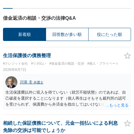
借金返済の相談・交渉の法律Q&A
新着順
回答数が多い順
役にたった順
生活保護後の債務整理
#クレジット会社
#リボ払い
#借金返済の相談・交渉
#個人・プライベート
2026年8月7日
川添 圭
弁護士
生活保護費以外に収入を得ていない（就労不能状態）のであれば、自
己破産を選択することになります（個人再生はそもそも裁判所の認可
を受けられず、保護費から弁済金を捻出してはいけないため任意整理
という選択肢もありません）。法テラスの法律扶助を利用すれば弁護
士費用は法テラスが負担し、裁判所の予納金等も法テラスが援助して
くれるため、弁護士へ自己破産を任せれば解決します。
相続した保証債務について、元金一括払いによる利息
免除の交渉は可能でしょうか