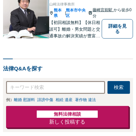
問題に特化／実績
山崎法律事務所
多数】財産分与、
藤崎宮前駅
から徒歩0
熊本
熊本市中央
|
慰謝料、養育費等
県
区
分
で金銭的に満足で
【初回相談無料】【休日相
きる解決を目指し
詳細を見
談可】離婚・男女問題と交
る
ます。
通事故の解決実績が豊富。
依頼者様にとって力強い法
的パートナーとして尽力い
たします。企業法務のご相
談もお任せください。【熊
法律Q&Aを探す
本市中心部】地域に密着し
た町医者みたいな弁護士で
す。
検索
例）
離婚 慰謝料
誹謗中傷
相続 遺産
著作物 違法
無料法律相談
新しく投稿する