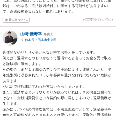
銭は、いわゆる「不法原因給付」に該当する可能性がありますの
で、返還義務を負わない可能性はあります。
2022年5月29日 05:09
役に立った
1
山崎 佳寿幸
弁護士
熊本県
>
熊本市中央区
具体的なやりとりが分からない中でお答えをしています。

例えば，返済するつもりがなくて返済すると言ってお金を受け取る
と詐欺罪に該当します。

その場合，まだ１８歳なので，少年手続により，逮捕されたり，少
年鑑別所に収容されたり，少年審判を受けなければならない危険が
あります。

パパ活で詐欺罪に問われた方はいらっしゃいます。

また，返済するというやりとりが残っていれば，そのお金は贈与で
はなく，金銭消費貸借という契約の形に属しますので，返済義務が
生じます。

確かに，パパ活の内容次第では，不法原因給付として，返済義務を
免れる可能性があるときもあるとは思いますが，原則的に返済義務