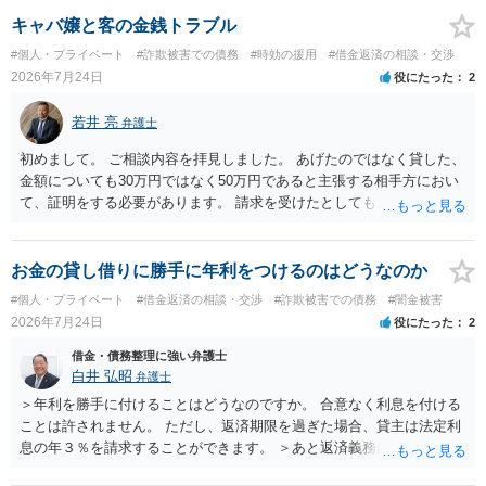
キャバ嬢と客の金銭トラブル
#個人・プライベート
#詐欺被害での債務
#時効の援用
#借金返済の相談・交渉
2026年7月24日
役にたった
2
若井 亮
弁護士
初めまして。 ご相談内容を拝見しました。 あげたのではなく貸した、
金額についても30万円ではなく50万円であると主張する相手方におい
て、証明をする必要があります。 請求を受けたとしても、もらったも
のであることを伝え、貸したというのであれば証拠を出すよう申し入
れることになるでしょう。 請求があるまでは、こちらからアクション
を起こす必要はないかと思います。
お金の貸し借りに勝手に年利をつけるのはどうなのか
#個人・プライベート
#借金返済の相談・交渉
#詐欺被害での債務
#闇金被害
2026年7月24日
役にたった
2
借金・債務整理に強い弁護士
白井 弘昭
弁護士
＞年利を勝手に付けることはどうなのですか。 合意なく利息を付ける
ことは許されません。 ただし、返済期限を過ぎた場合、貸主は法定利
息の年３％を請求することができます。 ＞あと返済義務はありますか
借りたお金の返済か、勝手につけられた利息がが分かりませんが、借