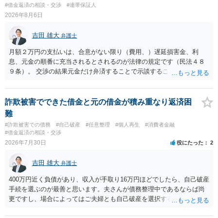
#借金返済の相談・交渉
#連帯保証人
2026年8月6日
吉田 雄大
弁護士
月額２万円の支払いは、合意がない限り（費用、）遅延損害金、利
息、元金の順番に充当されるとされるのが法律の規定です（民法４８
９条）。 交渉の結果元金だけ弁済することで示談することは、弁護士
が関わる債務整理ではしばしばあることです。公的機関は減額に応じ
ることには消極的なことが多いものの、お近くの弁護士にご依頼しチ
ャレンジなさる意義は十分にあると思います。
詐欺被害でできた借金と元の借金が積み重なり返済困
難
#詐欺被害での債務
#自己破産
#任意整理
#個人再生
#消費者金融
#借金返済の相談・交渉
2026年7月30日
役にたった
2
吉田 雄大
弁護士
400万円近く負債があり、収入が手取り16万円ほどでしたら、自己破産
手続を選ぶのが最善と思います。夫さんが債務整理中であるならば尚
更ですし、場合によってはご夫婦とも自己破産を選択する方法もある
と思います。