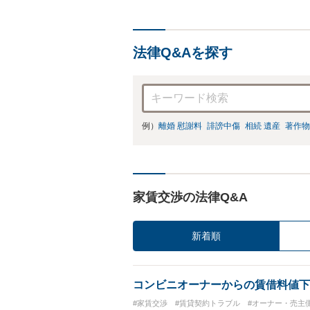
法律Q&Aを探す
例）
離婚 慰謝料
誹謗中傷
相続 遺産
著作物
家賃交渉の法律Q&A
新着順
コンビニオーナーからの賃借料値下
#家賃交渉
#賃貸契約トラブル
#オーナー・売主