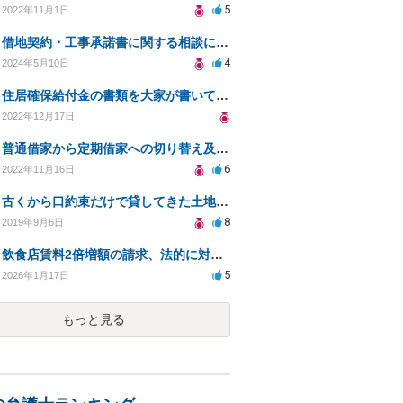
5
2022年11月1日
借地契約・工事承諾書に関する相談について
4
2024年5月10日
住居確保給付金の書類を大家が書いてくれない
2022年12月17日
普通借家から定期借家への切り替え及び、賃料値上げについて
6
2022年11月16日
古くから口約束だけで貸してきた土地でトラブル。新たに契約書を作成することは可能ですか？
8
2019年9月6日
飲食店賃料2倍増額の請求、法的に対応すべき方法は？
5
2026年1月17日
もっと見る