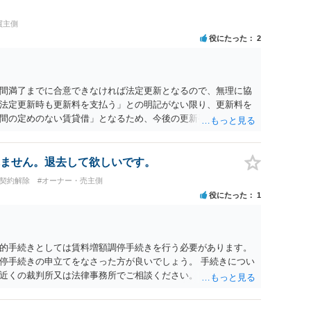
買主側
役にたった
2
間満了までに合意できなければ法定更新となるので、無理に協
法定更新時も更新料を支払う」との明記がない限り、更新料を
間の定めのない賃貸借」となるため、今後の更新手続き自体が
から賃料増額の調停や訴訟を起こされる可能性はゼロではありま
は増額が認められることもあります）。また、修繕等が必要と
なるなど、事実上の不利益が生じる恐れもあります。
ません。退去して欲しいです。
#契約解除
#オーナー・売主側
役にたった
1
的手続きとしては賃料増額調停手続きを行う必要があります。
停手続きの申立てをなさった方が良いでしょう。 手続きについ
近くの裁判所又は法律事務所でご相談ください。