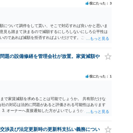
役にたった
3
額について調停をして貰い、そこで対応すれば良いかと思いま
意見も踏まて決まるので減額するにしろしないにしろ公平性は
いのであれば減額を拒否すればよいだけです。ご参考にしてく
問題の設備修繕を管理会社が放置。家賃減額や
役にたった
1
るまで家賃減額を求めることは可能でしょうか。 共有部だけな
理会社の対応は法的に問題があると評価される可能性はあります
 3. オーナーへ直接通知した方がよいでしょうか。 そうです
見据える場合、どのような証拠を残しておくべきでしょうか。 水
記録です。
交渉及び法定更新時の更新料支払い義務につい