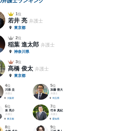
の弁護士ランキング
1
位
若井 亮
弁護士
東京都
2
位
稲葉 進太郎
弁護士
神奈川県
3
位
髙橋 俊太
弁護士
東京都
4
5
位
位
川添 圭
加藤 善大
弁護士
弁護士
大阪府
埼玉県
6
7
位
位
泉 亮介
竹本 真紀
弁護士
弁護士
東京都
愛知県
8
9
位
位