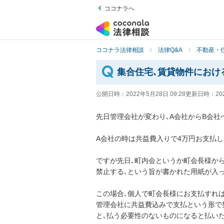
ココナラへ
ココナラ法律相談
法律Q&A
不動産・
集合住宅､賃貸物件におけ
公開日時：
2022年5月28日 09:28
更新日時：
20
先日管理会社が変わり､A会社からB会社へ
A会社の時は共益費入りで4万円お支払し
ですが先日､町内会というか町会長様か
禁止する､という旨が書かれた用紙が入っ
この場合､個人で町会長様にお支払すれ
管理会社に共益費込みで支払という形で
と､払う必要性のないものになると払い