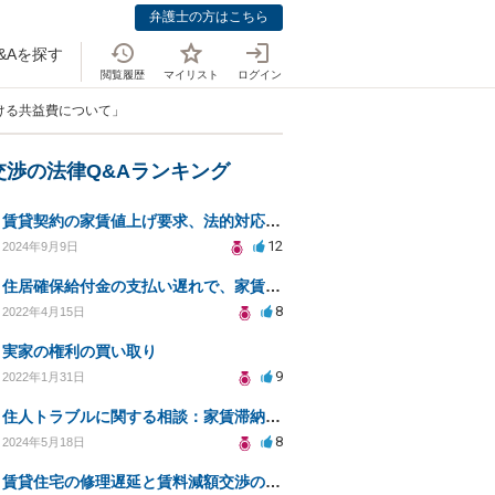
弁護士の方はこちら
&Aを探す
閲覧履歴
マイリスト
ログイン
ける共益費について」
交渉の法律Q&Aランキング
賃貸契約の家賃値上げ要求、法的対応と対策方法
12
2024年9月9日
住居確保給付金の支払い遅れで、家賃滞納になるのでしょうか？更新料の支払いはいないといけないですか？
8
2022年4月15日
実家の権利の買い取り
9
2022年1月31日
住人トラブルに関する相談：家賃滞納と退去費の支払いを拒否され、管理鍵の横領も発生
8
2024年5月18日
賃貸住宅の修理遅延と賃料減額交渉の法的対策