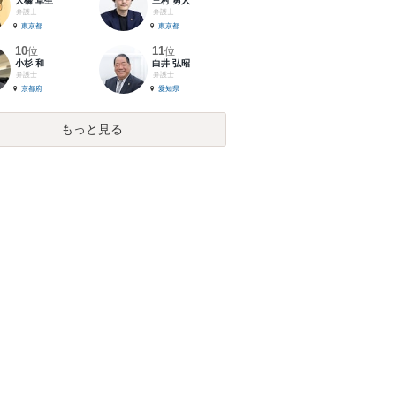
大橋 卓生
三村 勇人
弁護士
弁護士
東京都
東京都
10
11
位
位
小杉 和
白井 弘昭
弁護士
弁護士
京都府
愛知県
もっと見る