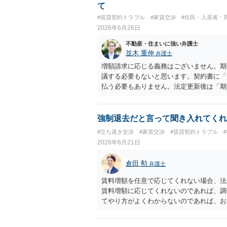
て
#賃貸契約トラブル
#家賃交渉
#住民・入居者・
2026年6月26日
不動産・住まいに強い弁護士
並木 重伸
弁護士
増額請求に応じる義務はございません。期
議する必要もないと思います。契約書に「
払う必要もありません。法定更新後は「期
不要になります。 リスクとして、大家側
せん（賃料が周辺相場より著しく低い場合
なった場合に十分な対応をしてもらえなく
強制退去だと言って聞き入れてくれ
#立ち退き交渉
#家賃交渉
#賃貸契約トラブル
2026年6月21日
倉田 勲
弁護士
賃料増額を任意で応じてくれない場合、法
賃料増額に応じてくれないのであれば、調
てやり方がよくわからないのであれば、お