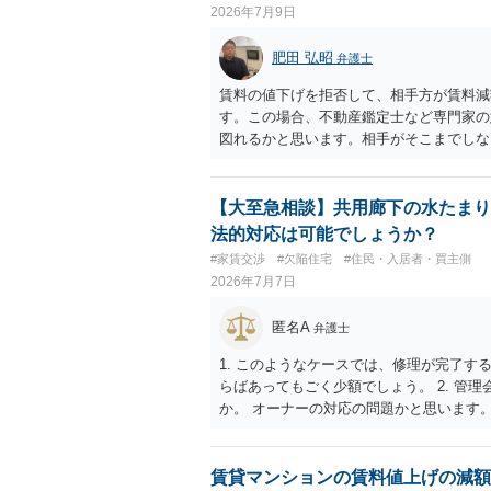
2026年7月9日
肥田 弘昭
弁護士
賃料の値下げを拒否して、相手方が賃料減
す。この場合、不動産鑑定士など専門家の
図れるかと思います。相手がそこまでしな
ださい。
【大至急相談】共用廊下の水たまり
法的対応は可能でしょうか？
#家賃交渉
#欠陥住宅
#住民・入居者・買主側
2026年7月7日
匿名A
弁護士
1. このようなケースでは、修理が完了す
らばあってもごく少額でしょう。 2. 管
か。 オーナーの対応の問題かと思います。
ね。 4. 今後、調停や弁護士への依頼を
漏れの写真、連絡と相手の対応についての
賃貸マンションの賃料値上げの減額