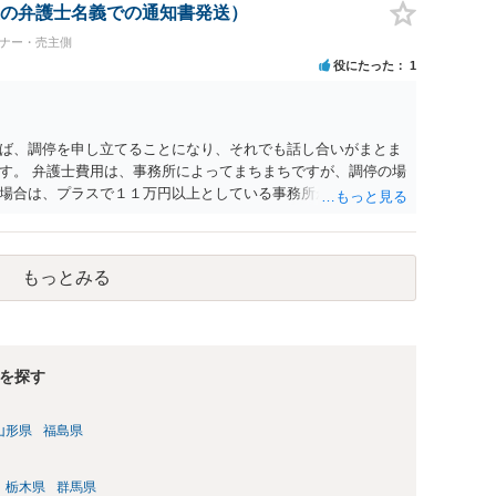
の弁護士名義での通知書発送）
ーナー・売主側
役にたった
1
ば、調停を申し立てることになり、それでも話し合いがまとま
す。 弁護士費用は、事務所によってまちまちですが、調停の場
場合は、プラスで１１万円以上としている事務所が多いように
成功報酬も発生します。 さらに、賃料増額調停では、インター
ともありますが（なお、生成ＡＩは根拠資料とはできませ
定するため、不動産鑑定士に鑑定を依頼することもあり、物件
もっとみる
鑑定料がかかる場合もあります。 これらコストと、増額を受け
きを進めていくのかご判断いただくことになります。 まずは、
を探す
山形県
福島県
栃木県
群馬県