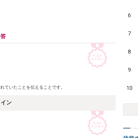
6
7
回答
8
9


10
まれていたことを伝えることです。
ライン