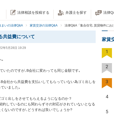
法律相談を投稿する
弁護士を探す
法律Q
住まいの法律Q&A
家賃交渉の法律Q&A
法律Q&A「集合住宅､賃貸物件にお
る共益費について
家賃
22年5月28日 19:29
1
｡

2
ていたのですが､B会社に変わっても同じ金額です｡

3
らB会社から共益費を支払いしてもらっていない為ゴミ出しを
ていました｡

4
ばゴミ出しをさせてもらえるようになるのか？

契約しているのにも関わらずその対応がされていないとなる
たくないのですが､どうすれば良いでしょうか?
5