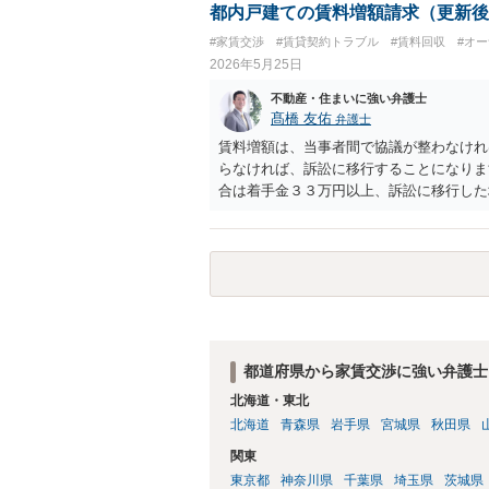
都内戸建ての賃料増額請求（更新後
#家賃交渉
#賃貸契約トラブル
#賃料回収
#オ
2026年5月25日
不動産・住まいに強い弁護士
髙橋 友佑
弁護士
賃料増額は、当事者間で協議が整わなけれ
らなければ、訴訟に移行することになりま
合は着手金３３万円以上、訴訟に移行した
思います。これとは別途に、成果に応じた
ネット等で収集した資料を基に話し合うこ
ん）、訴訟では、不動産の適正な賃料を鑑
の規模等にもよりますが、数十万円以上の
られる賃料とを比較考量して、実際に手続
お近くの弁護士にご相談ください。
都道府県から家賃交渉に強い弁護士
北海道・東北
北海道
青森県
岩手県
宮城県
秋田県
関東
東京都
神奈川県
千葉県
埼玉県
茨城県