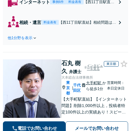
インターネット
【西11丁目駅直
事例6件
料金表有
結】ホスラブ・Go
ogleマップ等への
誹謗中傷や名誉棄
相続・遺言
【西11丁目駅直結】相続問題はお
料金表有
損書き込みの削除
任せください。争うべきところは
や発信者開示請
争い、納得感のある解決へ尽力し
求、ネット関連の
他1分野を表示
ます。徹底的な財産調査には自負
お困りごとはご相
があります。複雑な相続や対立が
談ください。【著
こじれ、協議が進まない相続トラ
作権問題・加害者
ブルもぜひご相談ください。【土
側対応も可能】ま
石丸 樹
日祝・夜間相談対応可能】
東京都
インタビュ
ずはご連絡を【土
ーを見る
久
弁護士
日祝・夜間相談対
大本総合法律事務所
応可】
東
大手町駅
か
営業時間：
千代
京
|
本日定休日
ら徒歩1分
田区
都
【大手町駅直結】【インターネット
問題】削除1,000件以上，投稿者特
定100件以上の実績あり！スピーデ
ィーな対応。【交通事故】治療費の
打切り延長交渉・慰謝料の増額なら
電話でお問い合わせ
メールでお問い合わせ