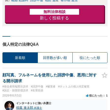
例）
離婚 慰謝料
誹謗中傷
相続 遺産
著作物 違法
【初回面談無料】
無料法律相談
新しく投稿する
個人特定の法律Q&A
新着順
回答数が多い順
役にたった順
顔写真、フルネームを使用した誹謗中傷、悪用に対す
る開示請求
#発信者情報開示請求
#誹謗中傷
#被害者
#ネット上の個人特定被害
#訴訟・損害賠償請求
#名誉毀損
2026年8月5日
役にたった
1
インターネットに強い弁護士
稲葉 進太郎
弁護士