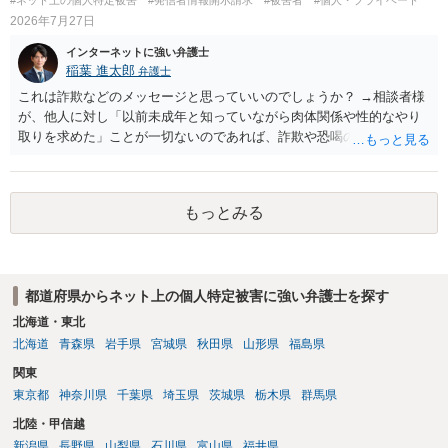
2026年7月27日
インターネットに強い弁護士
稲葉 進太郎
弁護士
これは詐欺などのメッセージと思っていいのでしょうか？ →相談者様
が、他人に対し「以前未成年と知っていながら肉体関係や性的なやり
取りを求めた」ことが一切ないのであれば、詐欺や恐喝の可能性が高
いでしょう。
もっとみる
都道府県からネット上の個人特定被害に強い弁護士を探す
北海道・東北
北海道
青森県
岩手県
宮城県
秋田県
山形県
福島県
関東
東京都
神奈川県
千葉県
埼玉県
茨城県
栃木県
群馬県
北陸・甲信越
新潟県
長野県
山梨県
石川県
富山県
福井県