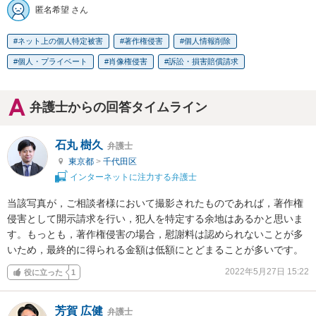
匿名希望 さん
ネット上の個人特定被害
著作権侵害
個人情報削除
個人・プライベート
肖像権侵害
訴訟・損害賠償請求
弁護士からの回答タイムライン
石丸 樹久
弁護士
東京都
>
千代田区
インターネットに注力する弁護士
当該写真が，ご相談者様において撮影されたものであれば，著作権
侵害として開示請求を行い，犯人を特定する余地はあるかと思いま
す。もっとも，著作権侵害の場合，慰謝料は認められないことが多
いため，最終的に得られる金額は低額にとどまることが多いです。
2022年5月27日 15:22
役に立った
1
芳賀 広健
弁護士