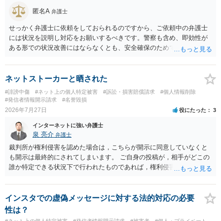
を入れた「相手方の法律事務所」というのがプロバイダの代理人の事
匿名A
弁護士
務所であるのか、それとも開示請求者の代理人の事務所なのかが不明
ですが、もし前者であれば、書類の再送要請にはあまり意味はなく、
せっかく弁護士に依頼をしておられるのですから、ご依頼中の弁護士
一方、後者であるなら、夫を被告として提訴に至る可能性も考える必
には状況を説明し対応をお願いするべきです。警察も含め、即効性が
要が出てきます。 あなたと夫との夫婦関係の状況（別居中なのか、夫
ある形での状況改善にはならなくとも、安全確保のためできることは
婦関係は良好なのか、あなたが夫へ嘘をついたのか等）がよくわから
ある筈です。
ないところがあり、実際にどのような対応がベターなのかを正確に検
討するためには、公開の相談ではなく、詳しい事実関係を整理した上
ネットストーカーと晒された
で弁護士へ直接相談するべきでしょう。
#誹謗中傷
#ネット上の個人特定被害
#訴訟・損害賠償請求
#個人情報削除
#発信者情報開示請求
#名誉毀損
2026年7月27日
役にたった
3
インターネットに強い弁護士
泉 亮介
弁護士
裁判所が権利侵害を認めた場合は，こちらが開示に同意していなくと
も開示は最終的にされてしまいます。 ご自身の投稿が，相手がどこの
誰か特定できる状況下で行われたものであれば，権利侵害性が認めら
れる可能性はあるかと思われます。 もっとも，相手方の晒し行為につ
いても，アカウントを特定したうえで，ネットストーカーとして晒し
たのであれば，かかる行為に権利侵害性が認められる可能性はあるで
インスタでの虚偽メッセージに対する法的対応の必要
しょう。
性は？
#ネット上の個人特定被害
#発信者情報開示請求
#被害者
#個人・プライベート