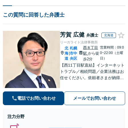
この質問に回答した弁護士
芳賀 広健
弁護士
北海道
リーガライト法律事務所
西８丁目
営業時間：09:0
北
札幌
0~22:00（土曜
海
市中
駅
から徒
|
道
央区
日）
歩2分
【西11丁目駅直結】インターネット
トラブル／相続問題／企業法務はお
任せください。依頼者さまが納得い
くまで徹底的に争う強さとZoomやS
kypeに対応する手軽さで、依頼者さ
まの利益の最大化に尽力。【分割払
電話でお問い合わせ
メールでお問い合わせ
い利用可】【土日祝・夜間相談対応
可】
注力分野