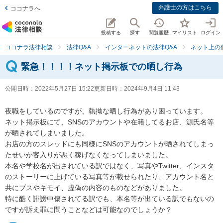
弁護士の方はこちら
ココナラへ
投稿する
探す
閲覧履歴
マイリスト
ログイン
ココナラ法律相談
法律Q&A
インターネットの法律Q&A
ネット上の
緊急！！！！ネット掲示板での晒し行為
公開日時：
2022年5月27日 15:22
更新日時：
2024年9月4日 11:43
夜職をしているのですが、執拗な晒し行為があり困っています。

ネット掲示板にて、SNSのアカウントや在籍してるお店、源氏名等
が晒されてしまいました。

お店の方のスレッドにも同様にSNSのアカウントが晒されてしまっ
たせいか客入りが悪く稼げなくなってしまいました。

本名や学校名が出されている訳ではなく、写真やTwitter、インスタ
のストーリーに上げている写真等が載せられたり、アカウント名と
共にブスやキモイ、虚偽の内容のものなどがありました。

特に酷く誹謗中傷されてる訳でも、本名等が出ている訳でもないの
ですが訴え罪に問うことなどは可能なのでしょうか？