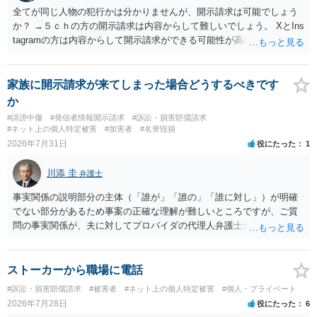
全てが同じ人物の犯行かは分かりませんが、開示請求は可能でしょう
か？ →５ｃｈの方の開示請求は内容からして難しいでしょう。 XとIns
tagramの方は内容からして開示請求ができる可能性が高いでしょう。
ただ、アカウントが削除されていると開示請求は失敗する可能性が高
いでしょう。７月中にアカウントが削除されている場合、今から進め
ても失敗する可能性が高いように思われます。 相手を特定できた場
家族に開示請求が来てしまった場合どうするべきです
合、相手に全ての弁護士費用を負担させることは可能でしょうか？ →
か
訴訟外の交渉で相手方が認めれば負担させることができるでしょう。
#誹謗中傷
#発信者情報開示請求
#訴訟・損害賠償請求
訴訟で判決となった場合は、実際の弁護士費用が認められる場合と認
#ネット上の個人特定被害
#加害者
#名誉毀損
められない場合があり何ともいえないところでしょう。
2026年7月31日
役にたった
1
川添 圭
弁護士
事実関係の説明部分の主体（「誰が」「誰の」「誰に対し」）が明確
でない部分があるため事案の正確な理解が難しいところですが、ご質
問の事実関係が、夫に対してプロバイダの代理人弁護士から発信者情
報開示請求の意見照会が届いたということであれば、いずれは発信者
情報として夫の氏名と住所が開示され、開示請求者（の代理人弁護
士）が、夫に対して内容証明郵便を送ったり訴訟の提起がなされたり
ストーカーから職場に電話
する可能性があるように思われます。この場合は、開示請求者（とあ
#訴訟・損害賠償請求
#被害者
#ネット上の個人特定被害
#個人・プライベート
る女性？）の代理人弁護士へ、実は投稿者があなたであるという内容
2026年7月28日
役にたった
6
とともに、あなたから連絡することもあり得ます。 夫がクレーム電話