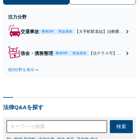
お任せを。【借金・債務整理】状況
にあわせた解決策をご提案【初回面
談無料】
注力分野
交通事故
【大手町駅直結】治療費の
事例3件
料金表有
打切り延長交渉・慰謝料等
の増額の実績多数！既に賠
償額が提案されていても、
借金・債務整理
【法テラス可】
事例3件
料金表有
保険会社と粘り強く交渉を
【大手町駅直結】
行い、問題をより良い解決
「過度に散財して
に導きます。【初回面談無
他3分野を表示
しまった」「自宅
料】【弁護士特約利用可】
を手放したくな
【ビデオ面談可】
い」など、依頼者
さまの状況にあわ
せた解決策をご提
示いたします。任
法律Q&Aを探す
意整理／自己破産
／法人破産／個人
再生など幅広い分
検索
野に対応。人生の
再出発をサポート