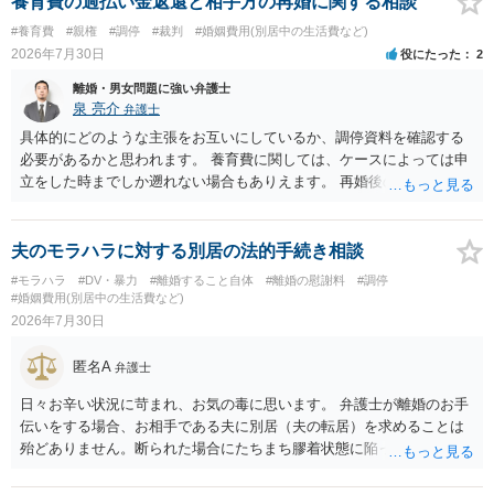
養育費の過払い金返還と相手方の再婚に関する相談
#養育費
#親権
#調停
#裁判
#婚姻費用(別居中の生活費など)
2026年7月30日
役にたった
2
離婚・男女問題に強い弁護士
泉 亮介
弁護士
具体的にどのような主張をお互いにしているか、調停資料を確認する
必要があるかと思われます。 養育費に関しては、ケースによっては申
立をした時までしか遡れない場合もありえます。 再婚後の相手方の行
動がどのようなものであったのかも重要であるため、相手が再婚後の
養育費に関するやりとり等があればそちらについても確認する必要が
あるでしょう。 公開相談の場での回答よりも個別に弁護士にご相談さ
夫のモラハラに対する別居の法的手続き相談
れることをお勧めいたします。
#モラハラ
#DV・暴力
#離婚すること自体
#離婚の慰謝料
#調停
#婚姻費用(別居中の生活費など)
2026年7月30日
匿名A
弁護士
日々お辛い状況に苛まれ、お気の毒に思います。 弁護士が離婚のお手
伝いをする場合、お相手である夫に別居（夫の転居）を求めることは
殆どありません。断られた場合にたちまち膠着状態に陥ってしまうの
と、同居中の依頼者ご本人をますます窮地に陥らせてしまう可能性が
高いためです。 実務的には、ご相談者さまが転居する形で離婚協議等