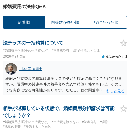
婚姻費用の法律Q&A
新着順
回答数が多い順
役にたった順
法テラスの一括精算について
#婚姻費用(別居中の生活費など)
#不倫慰謝料
#離婚すること自体
2026年8月3日
役にたった
1
川添 圭
弁護士
報酬及び立替金の精算は法テラスの決定と指示に基づくことになりま
すが、償還中の関連事件の着手金を含めて精算可能であれば、そのよ
うな内容になる可能性があります。ただし、他の関連事件でも相手方
から金銭を取得できる場合には個別に考える場合もあります。個別事
情によって対応が違いますので、法テラスへお尋ねいただいた方が確
実です。
相手が退職している状態で、婚姻費用分担請求は可能
でしょうか？
#婚姻費用(別居中の生活費など)
#生活費を渡さない
#財産分与
#調停
#悪意の遺棄
#離婚すること自体