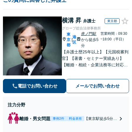
横溝 昇
弁護士
東京都
グローブ総合法律事務所
虎ノ門駅
営業時間：09:30
東
港
~18:00（平日）
京
から徒歩5
|
区
都
分
【弁護士歴25年以上】【元国税審判
官】【著書・セミナー実績あり】
【離婚・相続・企業法務等に対応】
不安やご事情を丁寧にお伺いし、わ
かりすくご説明し最適な解決策をご
提案します
電話でお問い合わせ
メールでお問い合わせ
注力分野
離婚・男女問題
【東京駅徒歩5分】
事例2件
料金表有
【弁護士歴20年】
【子連れ相談可】