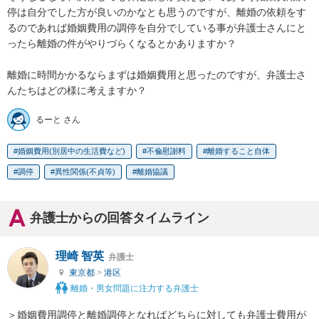
停は自分でした方が良いのかなとも思うのですが、離婚の依頼をす
るのであれば婚姻費用の調停を自分でしている事が弁護士さんにと
ったら離婚の件がやりづらくなるとかありますか？

離婚に時間かかるならまずは婚姻費用と思ったのですが、弁護士さ
んたちはどの様に考えますか？
るーと さん
婚姻費用(別居中の生活費など)
不倫慰謝料
離婚すること自体
調停
異性関係(不貞等)
離婚協議
弁護士からの回答タイムライン
理崎 智英
弁護士
東京都
>
港区
離婚・男女問題に注力する弁護士
＞婚姻費用調停と離婚調停となればどちらに対しても弁護士費用が