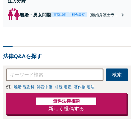
注力分野
離婚・男女問題
【離婚弁護士ラン
事例10件
料金表有
キング全国１位
獲得経験あり】
【初回相談料１時
間１万１０００
円】【離婚・不倫
問題に特化／実績
法律Q&Aを探す
多数】財産分与、
慰謝料、養育費等
で金銭的に満足で
検索
きる解決を目指し
ます。
例）
離婚 慰謝料
誹謗中傷
相続 遺産
著作物 違法
無料法律相談
新しく投稿する