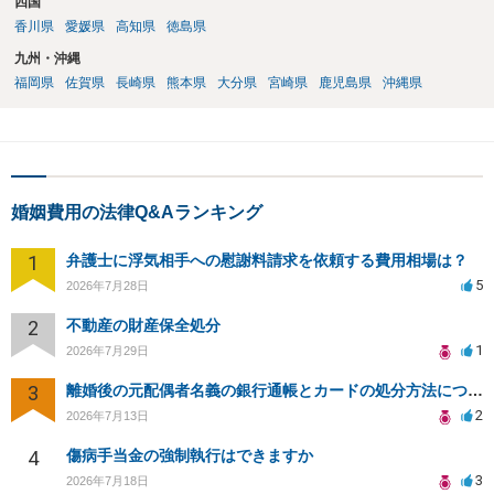
四国
香川県
愛媛県
高知県
徳島県
九州・沖縄
福岡県
佐賀県
長崎県
熊本県
大分県
宮崎県
鹿児島県
沖縄県
婚姻費用の法律Q&Aランキング
1
弁護士に浮気相手への慰謝料請求を依頼する費用相場は？
5
2026年7月28日
2
不動産の財産保全処分
1
2026年7月29日
3
離婚後の元配偶者名義の銀行通帳とカードの処分方法について
2
2026年7月13日
4
傷病手当金の強制執行はできますか
3
2026年7月18日