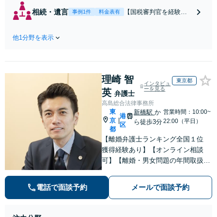
具体的なビジョン
相続・遺言
【国税審判官を経験】
事例1件
料金表有
を描けるアドバイ
【東京駅徒歩5分】豊富
スを実施します。
なノウハウと交渉力で
養育費の未払い／
他1分野を表示
実現を目指します。遺
財産分与／慰謝料
留分に配慮した遺言書
請求などの解決実
作成で、後のトラブル
績多数！相手から
回避を。依頼者の状況
「払えない」と言
理崎 智
に最適な文案を考え出
東京都
インタビュ
われても諦めずに
します【初回相談30分
ーを見る
英
弁護士
ご相談ください
無料】
高島総合法律事務所
【初回相談30分無
東
新橋駅
か
営業時間：10:00~
料】
港
京
|
22:00（平日）
ら徒歩3分
区
都
【離婚弁護士ランキング全国１位
獲得経験あり】【オンライン相談
可】【離婚・男女問題の年間取扱件
数100件以上】 離婚や男女問題で泣
き寝入りしたくないという方は是非
電話で面談予約
メールで面談予約
ご相談ください。