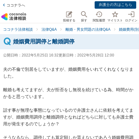
弁護士の方はこちら
ココナラへ
投稿する
探す
閲覧履歴
マイリスト
ログイン
ココナラ法律相談
法律Q&A
離婚・男女問題の法律Q&A
婚姻費用(別
婚姻費用調停と離婚調停
公開日時：
2022年5月25日 16:32
更新日時：
2022年5月28日 12:00
夫の不倫で別居をしていますが、婚姻費用をいれてくれなくなりま
した。

離婚も考えてますが、夫が拒否をし無視を続けている為、時間がか
かると思っています。

話す事が無理な事態になっているので弁護士さんに依頼を考えてま
すが、婚姻費用調停と離婚調停となればどちらに対しても弁護士費
用が発生するのでしょうか？

そうなるなら、調停しても算定額しか貰えないであろう婚姻費用調