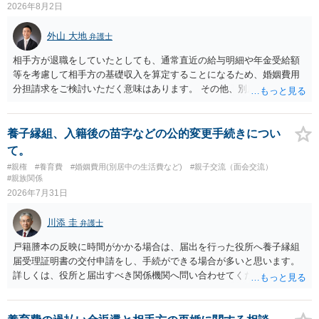
2026年8月2日
外山 大地
弁護士
相手方が退職をしていたとしても、通常直近の給与明細や年金受給額
等を考慮して相手方の基礎収入を算定することになるため、婚姻費用
分担請求をご検討いただく意味はあります。 その他、別居の経緯、質
問者様の年収、監護されているお子様がいるかといった事情をふまえ
て、ご検討いただくのが良いかと思います。
養子縁組、入籍後の苗字などの公的変更手続きについ
て。
#親権
#養育費
#婚姻費用(別居中の生活費など)
#親子交流（面会交流）
#親族関係
2026年7月31日
川添 圭
弁護士
戸籍謄本の反映に時間がかかる場合は、届出を行った役所へ養子縁組
届受理証明書の交付申請をし、手続ができる場合が多いと思います。
詳しくは、役所と届出すべき関係機関へ問い合わせてください。