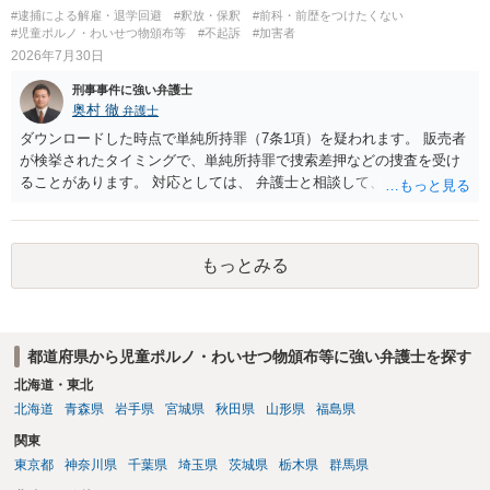
#逮捕による解雇・退学回避
#釈放・保釈
#前科・前歴をつけたくない
#児童ポルノ・わいせつ物頒布等
#不起訴
#加害者
2026年7月30日
刑事事件に強い弁護士
奥村 徹
弁護士
ダウンロードした時点で単純所持罪（7条1項）を疑われます。 販売者
が検挙されたタイミングで、単純所持罪で捜索差押などの捜査を受け
ることがあります。 対応としては、 弁護士と相談して、 児童ポルノ
と知らなかったという弁解を厚くした書面を作成してもらい 警察に相
談しておく などが考えられます。
もっとみる
都道府県から児童ポルノ・わいせつ物頒布等に強い弁護士を探す
北海道・東北
北海道
青森県
岩手県
宮城県
秋田県
山形県
福島県
関東
東京都
神奈川県
千葉県
埼玉県
茨城県
栃木県
群馬県