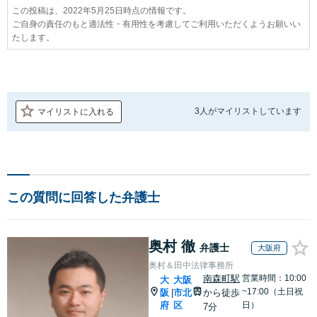
この投稿は、2022年5月25日時点の情報です。
ご自身の責任のもと適法性・有用性を考慮してご利用いただくようお願いい
たします。
3人が
マイリストしています
マイリストに入れる
この質問に回答した弁護士
奥村 徹
弁護士
大阪府
奥村＆田中法律事務所
南森町駅
営業時間：10:00
大
大阪
~17:00（土日祝
阪
市北
から徒歩
|
府
区
日）
7分