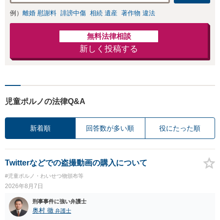
例）
離婚 慰謝料
誹謗中傷
相続 遺産
著作物 違法
無料法律相談
新しく投稿する
児童ポルノの法律Q&A
新着順
回答数が多い順
役にたった順
Twitterなどでの盗撮動画の購入について
#児童ポルノ・わいせつ物頒布等
2026年8月7日
刑事事件に強い弁護士
奥村 徹
弁護士