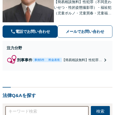
【簡易相談無料】性犯罪（不同意わ
いせつ・性的姿態撮影罪）・福祉犯
（児童ポルノ・児童買春・児童福祉
法・青少年条例）・ネット犯罪（名
誉毀損・わいせつ物・不正アクセス
等）に非常に詳しい弁護士です
電話でお問い合わせ
メールでお問い合わせ
注力分野
刑事事件
【簡易相談無料】性犯罪
事例5件
料金表有
（不同意性交・不同意わい
せつ）・福祉犯（児童ポル
ノ・児童買春・児童福祉
法・青少年条例）・ネット
犯罪（名誉毀損・わいせつ
物・不正アクセス・リベン
法律Q&Aを探す
ジポルノ罪等）に非常に詳
しい弁護士です
検索