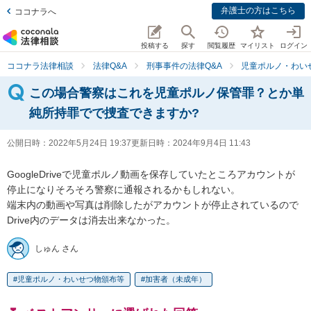
弁護士の方はこちら
ココナラへ
投稿する
探す
閲覧履歴
マイリスト
ログイン
ココナラ法律相談
法律Q&A
刑事事件の法律Q&A
児童ポルノ・わい
この場合警察はこれを児童ポルノ保管罪？とか単
純所持罪でで捜査できますか?
公開日時：
2022年5月24日 19:37
更新日時：
2024年9月4日 11:43
GoogleDriveで児童ポルノ動画を保存していたところアカウントが
停止になりそろそろ警察に通報されるかもしれない。

端末内の動画や写真は削除したがアカウントが停止されているので
Drive内のデータは消去出来なかった。
しゅん さん
児童ポルノ・わいせつ物頒布等
加害者（未成年）