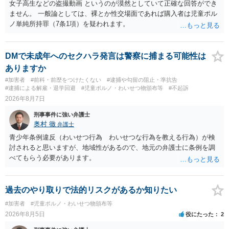
女子高生などの盗撮動画 というのが漠然としていて正確な回答ができ
ません。 一般論としては、裸とか性交場面であれば購入者は児童ポル
ノ単純所持罪（7条1項）を疑われます。
DMで未成年へのセクハラ発言は警察に捕まる可能性は
ありますか
#加害者
#前科・前歴をつけたくない
#逮捕や勾留の阻止・準抗告
#逮捕による解雇・退学回避
#児童ポルノ・わいせつ物頒布等
#不起訴
2026年8月7日
刑事事件に強い弁護士
奥村 徹
弁護士
青少年条例違反（わいせつ行為 わいせつな行為を教える行為）が検
討されると思いますが、地域性があるので、地元の弁護士に条例を調
べてもらう必要があります。
過去のやり取りで法的リスクがあるか知りたい
#加害者
#児童ポルノ・わいせつ物頒布等
2026年8月5日
役にたった
2