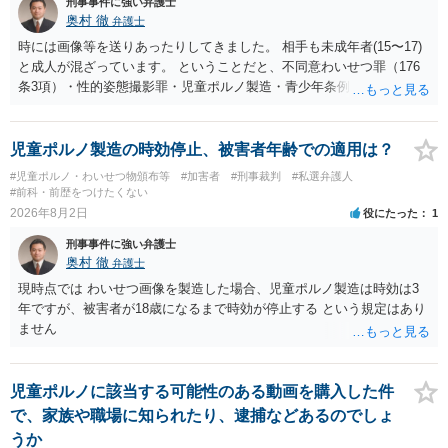
刑事事件に強い弁護士
奥村 徹
弁護士
時には画像等を送りあったりしてきました。 相手も未成年者(15〜17)
と成人が混ざっています。 ということだと、不同意わいせつ罪（176
条3項）・性的姿態撮影罪・児童ポルノ製造・青少年条例違反（わいせ
つ行為 児童ポルノ要求）などが検討されます。 重い罪もあるの
で、警察にバレれば、それなりの捜査を受けるでしょう。
児童ポルノ製造の時効停止、被害者年齢での適用は？
#児童ポルノ・わいせつ物頒布等
#加害者
#刑事裁判
#私選弁護人
#前科・前歴をつけたくない
2026年8月2日
役にたった
1
刑事事件に強い弁護士
奥村 徹
弁護士
現時点では わいせつ画像を製造した場合、児童ポルノ製造は時効は3
年ですが、被害者が18歳になるまで時効が停止する という規定はあり
ません
児童ポルノに該当する可能性のある動画を購入した件
で、家族や職場に知られたり、逮捕などあるのでしょ
うか