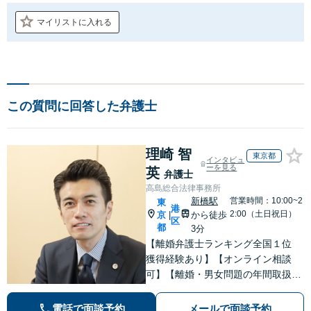
マイリストに入れる
この質問に回答した弁護士
理崎 智
東京都
インタビュ
ーを見る
英
弁護士
高島総合法律事務所
新橋駅
営業時間：10:00~2
東
港
2:00（土日祝日）
京
から徒歩
|
区
都
3分
【離婚弁護士ランキング全国１位
獲得経験あり】【オンライン相談
可】【離婚・男女問題の年間取扱件
数100件以上】 離婚や男女問題で泣
き寝入りしたくないという方は是非
電話で面談予約
メールで面談予約