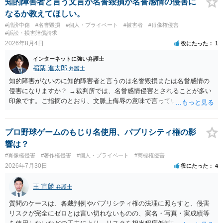
知的障害者と言う文言が名誉毀損か名誉感情の侵害に
なるか教えてほしい。
#誹謗中傷
#名誉毀損
#個人・プライベート
#被害者
#肖像権侵害
#訴訟・損害賠償請求
2026年8月4日
役にたった
1
インターネットに強い弁護士
稲葉 進太郎
弁護士
知的障害がないのに知的障害者と言うのは名誉毀損または名誉感情の
侵害になりますか？ →裁判所では、名誉感情侵害とされることが多い
印象です。ご指摘のとおり、文脈上侮辱の意味で言っている点も加味
されていると思います。
プロ野球ゲームのもじり名使用、パブリシティ権の影
響は？
#肖像権侵害
#著作権侵害
#個人・プライベート
#商標権侵害
2026年7月30日
役にたった
4
王 宣麟
弁護士
質問のケースは、各裁判例やパブリシティ権の法理に照らすと、侵害
リスクが完全にゼロとは言い切れないものの、実名・写真・実成績等