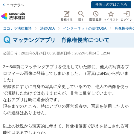
弁護士の方はこちら
ココナラへ
投稿する
探す
閲覧履歴
マイリスト
ログイン
ココナラ法律相談
法律Q&A
インターネットの法律Q&A
肖像権侵害
マッチングアプリ 肖像権侵害について
公開日時：
2022年5月24日 06:20
更新日時：
2022年5月24日 12:34
2〜3年前にマッチングアプリを使用していた際に、他人の写真をプ
ロフィール画像に登録してしまいました。（写真はSNSから拾いま
した）

登録後にすぐに自身の写真に変更しているので、他人の画像を使っ
て活動したわけではありませんが、非常に反省しています。

なおアプリは既に退会済です。

現在までのところ、特にアプリの運営業者や、写真を使用した人か
らの連絡はありません。

以上の状況から現実的に考えて、肖像権侵害で訴えを起こされる可
能性はあるでしょうか。