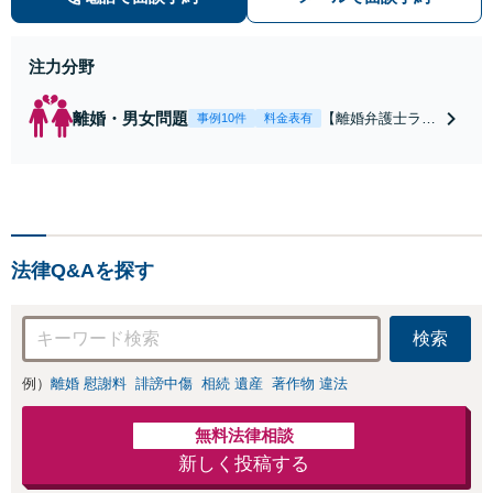
ご相談ください。
注力分野
離婚・男女問題
【離婚弁護士ラン
事例10件
料金表有
キング全国１位
獲得経験あり】
【初回相談料１時
間１万１０００
円】【離婚・不倫
問題に特化／実績
法律Q&Aを探す
多数】財産分与、
慰謝料、養育費等
で金銭的に満足で
検索
きる解決を目指し
ます。
例）
離婚 慰謝料
誹謗中傷
相続 遺産
著作物 違法
無料法律相談
新しく投稿する