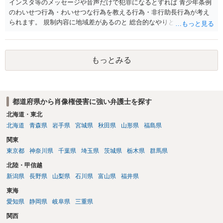
インスタ等のメッセージや音声だけで犯罪になるとすれば 青少年条例
いと考えられます。仮に具体的な画面構成の一部に創作性が認められ
のわいせつ行為・わいせつな行為を教える行為・非行助長行為が考え
ても、その権利は当該部分に限られ、ご相談者の写真や文章等を制作
られます。 規制内容に地域差があるのと 総合的なやりとりの内容で判
実績として掲載する権限まで当然に生じるものではありません。 もっ
断されるので、 最寄りの弁護士に直接相談されるのがいいと思いま
とも、契約書がなくても、見積書、メール、利用規約等に実績掲載へ
す。
の同意があれば別です。また、単に制作を担当した事実を記載した
り、公開中のサイトへリンクしたりする行為まで当然に禁止できると
もっとみる
は限りません。 人物写真については、通常のSNSへの無断掲載と同
様、掲載目的、態様、必要性、本人の特定可能性等から判断されま
す。営業目的であり、本人も掲載を拒否していることは、違法性を認
める方向の事情となりますが、自動的に肖像権侵害となるわけではあ
都道府県から肖像権侵害に強い弁護士を探す
りません。 まず、見積書、メール、チャット、デザイナーの利用規約
北海道・東北
を確認したうえで、「提供素材及びこれを含む画面の複製・SNS掲載
北海道
青森県
岩手県
宮城県
秋田県
山形県
福島県
を許諾しない」と書面で明確に通知することをお勧めします。すでに
掲載された場合は、URL、掲載日時、画面を保存してから削除を求め
関東
てください。
東京都
神奈川県
千葉県
埼玉県
茨城県
栃木県
群馬県
北陸・甲信越
新潟県
長野県
山梨県
石川県
富山県
福井県
東海
愛知県
静岡県
岐阜県
三重県
関西