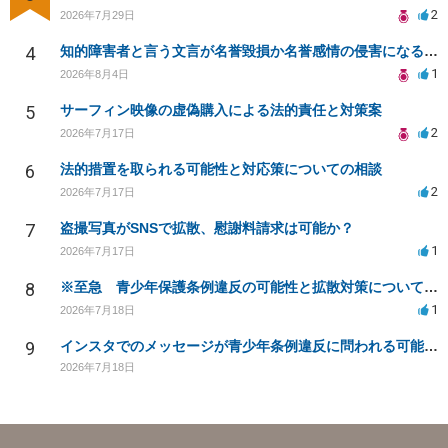
2
2026年7月29日
4
知的障害者と言う文言が名誉毀損か名誉感情の侵害になるか教えてほしい。
1
2026年8月4日
5
サーフィン映像の虚偽購入による法的責任と対策案
2
2026年7月17日
6
法的措置を取られる可能性と対応策についての相談
2
2026年7月17日
7
盗撮写真がSNSで拡散、慰謝料請求は可能か？
1
2026年7月17日
8
※至急 青少年保護条例違反の可能性と拡散対策について相談したい
1
2026年7月18日
9
インスタでのメッセージが青少年条例違反に問われる可能性は？
2026年7月18日