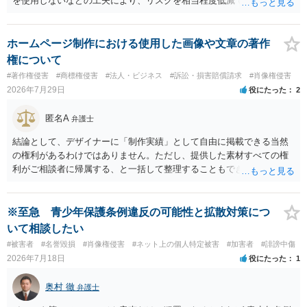
を使用しないなどの工夫により、リスクを相当程度低減できる設計に
なっているかと思います。 ただし、「野球ファンであれば元の選手を
推測できる」という点は、裁判で争われた場合に「専ら顧客吸引力の
利用を目的とする」と判断される余地を残すため、一定の注意が必要
ホームページ制作における使用した画像や文章の著作
です。 また、広告収益の有無は、侵害判断に一定の影響を与える可能
権について
性がありますが、決定的要因ではありません。 パブリシティ権侵害の
#著作権侵害
#商標権侵害
#法人・ビジネス
#訴訟・損害賠償請求
#肖像権侵害
成否は、主に「専ら顧客吸引力の利用を目的とするか」という点で判
2026年7月29日
役にたった
2
断されます。広告収益があることは「商業的目的」を強く示す要素で
すが、それだけで直ちに侵害となるわけではありません。完全無償・
匿名A
弁護士
非営利であれば「表現の自由」「創作物」としての側面が強く評価さ
れる可能性があります。一方、広告収益がある場合は「商業利用」と
結論として、デザイナーに「制作実績」として自由に掲載できる当然
しての色彩が強まり、リスクが高まる可能性があります。 公開前に変
の権利があるわけではありません。ただし、提供した素材すべての権
更・確認しておく事項については、公開の場でアドバイスするにも限
利がご相談者に帰属する、と一括して整理することもできません。 ご
界があるかと思うので、資料等を持参の上、弁護士に相談されること
自身が撮影・執筆した写真や文章は、創作性があれば原則としてご自
も一つかと存じます。
身が著作権者です。 他方、ブランド名、文字主体のロゴ、商品情報、
短いキャッチコピー、販売コンセプトなどは、通常、著作物には当た
※至急 青少年保護条例違反の可能性と拡散対策につ
りません。ただし、ロゴに独自の図形やイラスト等が含まれる場合に
いて相談したい
は、その表現部分が著作物となる可能性があります。 また、人物写真
#被害者
#名誉毀損
#肖像権侵害
#ネット上の個人特定被害
#加害者
#誹謗中傷
の著作権は撮影者に、肖像に関する権利は被写体本人に帰属します
2026年7月18日
役にたった
1
（著作権法2条・17条）。 ウェブサイト全体に当然に著作権が生じる
わけではありません。デザイナーが独自に制作したイラストやバナー
奥村 徹
弁護士
等は別として、一般的なレイアウトや配色、依頼者から提供された素
材を希望に沿って配置した部分には、通常、著作物性は認められにく