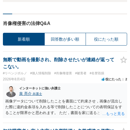
肖像権侵害の法律Q&A
新着順
回答数が多い順
役にたった順
無断で動画を撮影され、削除させたいが連絡が返って
こない。
#リベンジポルノ
#個人情報削除
#肖像権侵害
#被害者
#名誉毀損
2026年8月4日
役にたった
2
インターネットに強い弁護士
泉 亮介
弁護士
画像データについて削除したことを書面にて約束させ，画像が流出し
た際に違約金条項を入れる等で削除したことについての表明保証をす
ることが限界かと思われます。 ただ，書面を家に送ると家族に不貞行
為が発覚しご自身が慰謝料請求を受けるリスクがあるため，書面で削
除等を求めることは避けたほうが良いかと思われます。