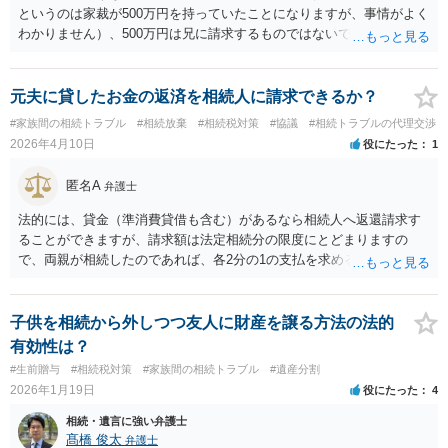
というのは家裁が500万円を持っていたことになりますが、事情がよく
わかりません）、500万円は兄に請求するものではないでしょうか。
決まったことを兄が履行しないのであれば、兄に対し法的手続をとる
必要があります。
元夫に貸したお金の返済を相続人に請求できるか？
#家族間の相続トラブル
#相続放棄
#相続税対策
#協議
#相続トラブルの代理交渉
2026年4月10日
役にたった
1
匿名A
弁護士
法的には、貸金（準消費貸借も含む）があるなら相続人へ返還請求す
ることができますが、請求額は法定相続分の限度にとどまりますの
で、両親が相続したのであれば、各2分の1の支払を求める（連帯しな
い）ことになります。 本件では、おそらく貸金（または準消費貸借）
の金額や残高の立証が問題になる可能性が高そうです。特に、「子ど
もの教育のために貯めていたお金も使用」という点については元夫と
子供を相続から外しつつ友人に財産を譲る方法の法的
の明確な返済合意がなさそうですのでハードルは上がります。 相手方
有効性は？
である元夫の両親に任意で支払う意思がなさそうなので、訴訟などの
#生前贈与
#相続税対策
#家族間の相続トラブル
#遺産分割
法的措置で解決せざるを得ない事案という印象です。立証の課題や費
2026年1月19日
役にたった
4
用対効果といった面について、弁護士へ直接見通しを検討してもらっ
た方がよいと思います。
相続・遺言に強い弁護士
髙橋 俊太
弁護士