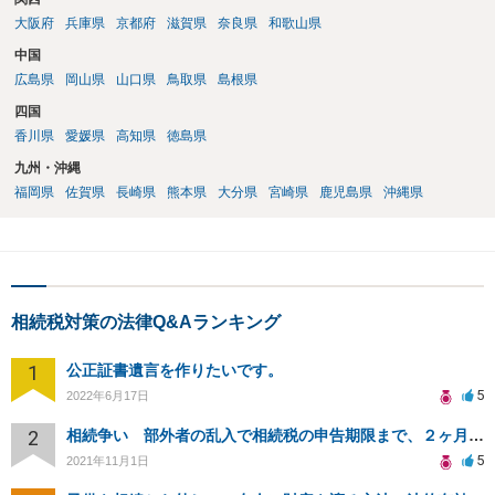
大阪府
兵庫県
京都府
滋賀県
奈良県
和歌山県
中国
広島県
岡山県
山口県
鳥取県
島根県
四国
香川県
愛媛県
高知県
徳島県
九州・沖縄
福岡県
佐賀県
長崎県
熊本県
大分県
宮崎県
鹿児島県
沖縄県
相続税対策の法律Q&Aランキング
1
公正証書遺言を作りたいです。
5
2022年6月17日
2
相続争い 部外者の乱入で相続税の申告期限まで、２ヶ月程 今だに生命保険や預貯金など隠されている
5
2021年11月1日