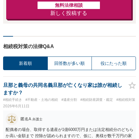
無料法律相談
新しく投稿する
相続税対策の法律Q&A
新着順
回答数が多い順
役にたった順
旦那と義母の共同名義旦那が亡くなり家は誰が相続し
ますか？
#相続手続き
#不動産・土地の相続
#遺産分割
#相続財産調査・鑑定
#相続税対策
2026年6月11日
匿名A
弁護士
配偶者の場合、取得する遺産が1億6000万円または法定相続分のどちら
か高い金額まで 控除が認められますので、仮に、奥様が数千万円の家