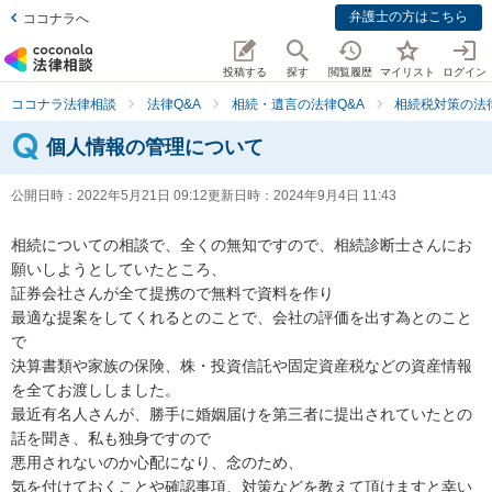
弁護士の方はこちら
ココナラへ
投稿する
探す
閲覧履歴
マイリスト
ログイン
ココナラ法律相談
法律Q&A
相続・遺言の法律Q&A
相続税対策の法律
個人情報の管理について
公開日時：
2022年5月21日 09:12
更新日時：
2024年9月4日 11:43
相続についての相談で、全くの無知ですので、相続診断士さんにお
願いしようとしていたところ、

証券会社さんが全て提携ので無料で資料を作り

最適な提案をしてくれるとのことで、会社の評価を出す為とのこと
で

決算書類や家族の保険、株・投資信託や固定資産税などの資産情報
を全てお渡ししました。

最近有名人さんが、勝手に婚姻届けを第三者に提出されていたとの
話を聞き、私も独身ですので

悪用されないのか心配になり、念のため、

気を付けておくことや確認事項、対策などを教えて頂けますと幸い