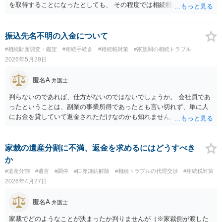
を取得することになったとしても、 その程度では相続税に関しては心
配する必要はありません。ただし、共同名義の家以外に 他に遺産があ
れば、その額次第では、相続税の申告自体はしなければならない可能
性はあります （申告をした結果、配偶者控除が認められ、税額が０と
振込先名不明の入金について
なるということです）。
#相続財産調査・鑑定
#相続手続き
#相続税対策
#家族間の相続トラブル
2026年5月29日
匿名A
弁護士
判らないのであれば、仕方がないのではないでしょうか。 会社員であ
ったということは、副業の事業所得であったとも言い切れず、単に人
にお金を貸していて返金されただけなのかも知れません。しかも年80
万円ほどの小額でしたら、税務調査が行われ、それが申告対象である
ことが判明したとしても、それほど大きな問題にはなりません。
家裁の遺産分割に不満、返金を求めるにはどうすべき
か
#遺産分割
#遺言
#調停
#口座凍結解除
#相続トラブルの代理交渉
#相続税対策
2026年4月27日
匿名A
弁護士
家裁でどのようなことが決まったか判りませんが（※家裁側が渡した