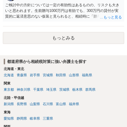
ご検討中の方針については一定の有効性はあるものの、リスクも大き
いと思われます。生前贈与1000万円は有効でも、300万円の貸付が実
質的に返済意思のない仮装と見られると、相続時に「贈与」と評価さ
れ、子から遺留分侵害額請求を受ける可能性があります。 その他の方
法として考えられるものとしては、 ①信託（家族信託・目的信託） 財
産を信託口に移し、受託者（信頼できる友人や専門職）に管理させ、
もっとみる
・生存中はあなたの生活費・介護費に優先充当 ・残余を友人や慈善団
体へ と使途を厳格に指定。相続ではなく信託帰属になるため、子の関
与を大きく排除できます。 ②遺言＋生命保険の組合せ 生活資金は手元
に残し、余剰資金で受取人を友人・団体にした保険を活用。保険金は
都道府県から相続税対策に強い弁護士を探す
相続財産とは別枠で、遺留分対策にも有効と思われます。 ③負担付死
因贈与 「介護・見守り等を条件に、死亡時に財産を渡す」契約。条件
北海道・東北
不履行なら無効にでき、老後の安心を担保できます。 ④ 寄附予約＋解
北海道
青森県
岩手県
宮城県
秋田県
山形県
福島県
除条件 慈善団体への寄附を予約しつつ、資金不足時は解除できる条項
関東
を設定。 などがあり得るかと思われます。
東京都
神奈川県
千葉県
埼玉県
茨城県
栃木県
群馬県
北陸・甲信越
新潟県
長野県
山梨県
石川県
富山県
福井県
東海
愛知県
静岡県
岐阜県
三重県
関西