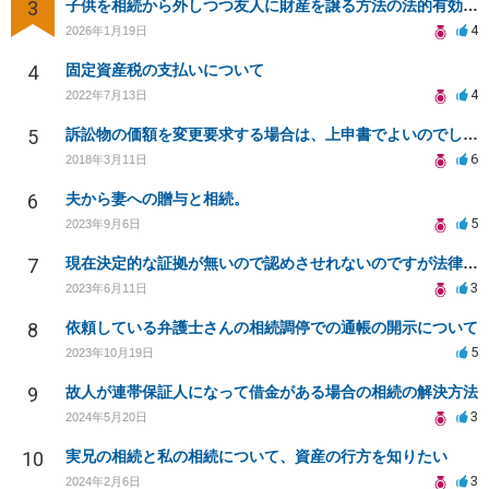
3
子供を相続から外しつつ友人に財産を譲る方法の法的有効性は？
4
2026年1月19日
4
固定資産税の支払いについて
4
2022年7月13日
5
訴訟物の価額を変更要求する場合は、上申書でよいのでしょうか？
6
2018年3月11日
6
夫から妻への贈与と相続。
5
2023年9月6日
7
現在決定的な証拠が無いので認めさせれないのですが法律専門家にお力をお借り出来ないのでしょうか？
3
2023年6月11日
8
依頼している弁護士さんの相続調停での通帳の開示について
5
2023年10月19日
9
故人が連帯保証人になって借金がある場合の相続の解決方法
3
2024年5月20日
10
実兄の相続と私の相続について、資産の行方を知りたい
3
2024年2月6日