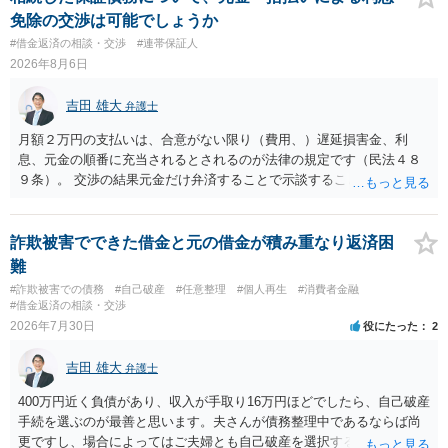
免除の交渉は可能でしょうか
#借金返済の相談・交渉
#連帯保証人
2026年8月6日
吉田 雄大
弁護士
月額２万円の支払いは、合意がない限り（費用、）遅延損害金、利
息、元金の順番に充当されるとされるのが法律の規定です（民法４８
９条）。 交渉の結果元金だけ弁済することで示談することは、弁護士
が関わる債務整理ではしばしばあることです。公的機関は減額に応じ
ることには消極的なことが多いものの、お近くの弁護士にご依頼しチ
ャレンジなさる意義は十分にあると思います。
詐欺被害でできた借金と元の借金が積み重なり返済困
難
#詐欺被害での債務
#自己破産
#任意整理
#個人再生
#消費者金融
#借金返済の相談・交渉
2026年7月30日
役にたった
2
吉田 雄大
弁護士
400万円近く負債があり、収入が手取り16万円ほどでしたら、自己破産
手続を選ぶのが最善と思います。夫さんが債務整理中であるならば尚
更ですし、場合によってはご夫婦とも自己破産を選択する方法もある