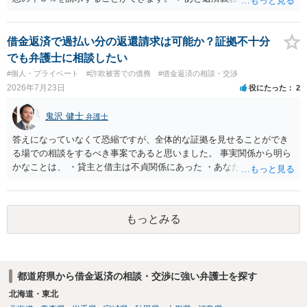
借りたお金の返済か、勝手につけられた利息がが分かりませんが、借
りたお金は返さなければいけませんし、勝手につけた利息は返済不要
です。 以上、ご参考まで。
借金返済で過払い分の返還請求は可能か？証拠不十分
でも弁護士に相談したい
#個人・プライベート
#詐欺被害での債務
#借金返済の相談・交渉
2026年7月23日
役にたった
2
鬼沢 健士
弁護士
答えになっていなくて恐縮ですが、全体的な証拠を見せることができ
る場での相談をするべき事案であると思いました。 事実関係から明ら
かなことは、 ・貸主と借主は不貞関係にあった ・あなたから相手に金
銭を振り込んだ形跡がある ということでしょう。 相手の反論として予
想されるのは、 ・もらったものだ ・貸したかもしれないが、不法原因
給付ではない でしょう。 書かれた情報だけからは、不法原因給付であ
もっとみる
るといえそうなものはありませんでした。 不貞当事者間での貸金だか
らといって不法原因給付になるわけではありません。 あなたが性行為
をしたくてお金を払ってお願いしていたという事情などが必要です。
都道府県から借金返済の相談・交渉に強い弁護士を探す
北海道・東北