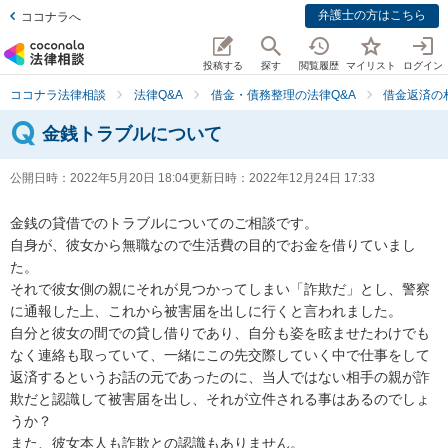
弁護士の方はこちら
ココナラへ
投稿する
探す
閲覧履歴
マイリスト
ログイン
ココナラ法律相談
法律Q&A
借金・債務整理の法律Q&A
借金返済の
金銭トラブルについて
公開日時：
2022年5月20日 18:04
更新日時：
2022年12月24日 17:33
金銭の貸借でのトラブルについてのご相談です。

自身が、彼女から無職なので生活費の目的でお金を借りていまし
た。

それで彼女側の親にそれが見つかってしまい「詐欺だ」とし、警察
に通報した上、これから被害届を出しに行くと言われました。

自分と彼女の間での貸し借りであり、自分も姿を眩ませたわけでも
なく連絡も取っていて、一緒にこの先交際していく中で仕事をして
返済するというお話の元であったのに、当人ではない相手の親が詐
欺だと認識して被害届を出し、それが立件される事はあるのでしょ
うか？

また、彼女本人も詐欺との認識もありません。
