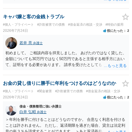
と思います。
キャバ嬢と客の金銭トラブル
#個人・プライベート
#詐欺被害での債務
#借金返済の相談・交渉
#時効の援用
2026年7月24日
役にたった
2
若井 亮
弁護士
初めまして。 ご相談内容を拝見しました。 あげたのではなく貸した、
金額についても30万円ではなく50万円であると主張する相手方におい
て、証明をする必要があります。 請求を受けたとしても、もらったも
のであることを伝え、貸したというのであれば証拠を出すよう申し入
れることになるでしょう。 請求があるまでは、こちらからアクション
を起こす必要はないかと思います。
お金の貸し借りに勝手に年利をつけるのはどうなのか
#個人・プライベート
#闇金被害
#詐欺被害での債務
#借金返済の相談・交渉
2026年7月24日
役にたった
2
借金・債務整理に強い弁護士
白井 弘昭
弁護士
＞年利を勝手に付けることはどうなのですか。 合意なく利息を付ける
ことは許されません。 ただし、返済期限を過ぎた場合、貸主は法定利
息の年３％を請求することができます。 ＞あと返済義務はありますか