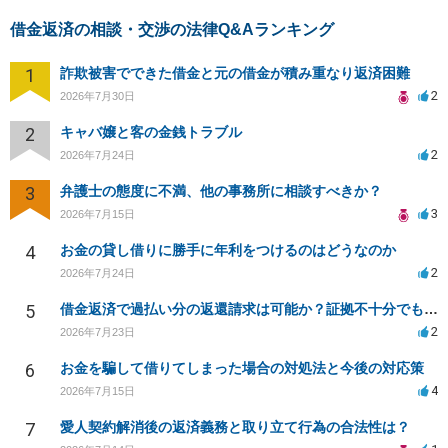
借金返済の相談・交渉の法律Q&Aランキング
1
詐欺被害でできた借金と元の借金が積み重なり返済困難
2
2026年7月30日
2
キャバ嬢と客の金銭トラブル
2
2026年7月24日
3
弁護士の態度に不満、他の事務所に相談すべきか？
3
2026年7月15日
4
お金の貸し借りに勝手に年利をつけるのはどうなのか
2
2026年7月24日
5
借金返済で過払い分の返還請求は可能か？証拠不十分でも弁護士に相談したい
2
2026年7月23日
6
お金を騙して借りてしまった場合の対処法と今後の対応策
4
2026年7月15日
7
愛人契約解消後の返済義務と取り立て行為の合法性は？