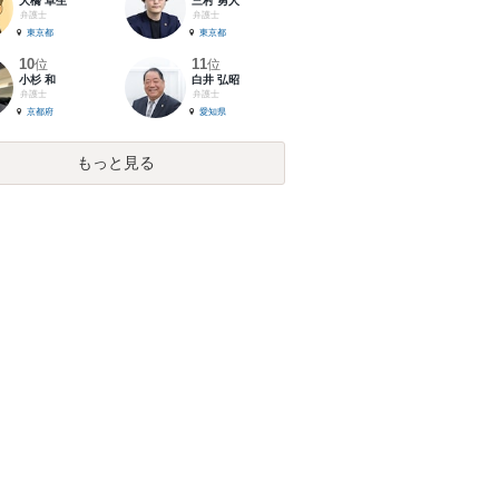
大橋 卓生
三村 勇人
弁護士
弁護士
東京都
東京都
10
11
位
位
小杉 和
白井 弘昭
弁護士
弁護士
京都府
愛知県
もっと見る