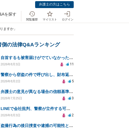
弁護士の方はこちら
&Aを探す
閲覧履歴
マイリスト
ログイン
ありますか」
者側の法律Q&Aランキング
自首するも被害届けがでていなかった場合
11
2026年8月3日
警察から窃盗の件で呼び出し、財布返却で自首すべきか？
5
2026年8月2日
弁護士の意見が異なる場合の信頼基準について教えてください
3
2026年7月25日
LINEで会社批判、警察が立件する可能性は？
2
2026年8月3日
盗撮行為の後日捜査や逮捕の可能性と初動対応について