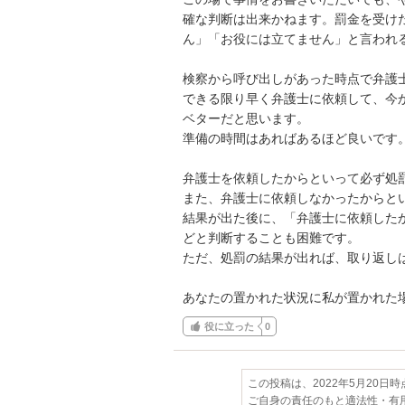
確な判断は出来かねます。罰金を受け
ん」「お役には立てません」と言われる
検察から呼び出しがあった時点で弁護士
できる限り早く弁護士に依頼して、今
ベターだと思います。

準備の時間はあればあるほど良いです。
弁護士を依頼したからといって必ず処罰
また、弁護士に依頼しなかったからとい
結果が出た後に、「弁護士に依頼した
どと判断することも困難です。

ただ、処罰の結果が出れば、取り返しは
あなたの置かれた状況に私が置かれた
役に立った
0
この投稿は、2022年5月20日
ご自身の責任のもと適法性・有