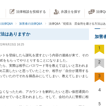
法律相談を投稿する
弁護士を探す
法律Q
法律Q&A
加害者の法律Q&A
法律Q&A「犯収法 罰金刑を避ける方法は
方法はありますか
加害
22年9月15日 16:25
1
ウントを登録したら謝礼を渡すという内容の連絡が来て、その
NEをもらってやりとりすることになりました。

2
たら、実際は相手にパスワード等を教えてほしいと言われま
め工面したいと思っていたことや、相手が「自分が運用する
3
っていたのでそれを鵜呑みにしてしまい、教えてしまいまし
4
なくなったため、アカウントを解約したいと思い仮想通貨の
結させていると言われました。そして、会社の人に警察に相
5