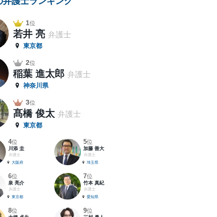
の弁護士ランキング
1
位
若井 亮
弁護士
東京都
2
位
稲葉 進太郎
弁護士
神奈川県
3
位
髙橋 俊太
弁護士
東京都
4
5
位
位
川添 圭
加藤 善大
弁護士
弁護士
大阪府
埼玉県
6
7
位
位
泉 亮介
竹本 真紀
弁護士
弁護士
東京都
愛知県
8
9
位
位