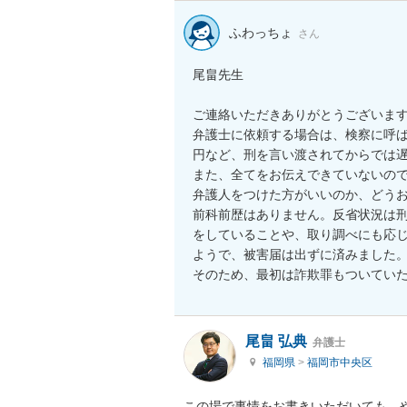
ふわっちょ
さん
尾畠先生

ご連絡いただきありがとうございます
弁護士に依頼する場合は、検察に呼
円など、刑を言い渡されてからでは遅
また、全てをお伝えできていないの
弁護人をつけた方がいいのか、どうお
前科前歴はありません。反省状況は
をしていることや、取り調べにも応
ようで、被害届は出ずに済みました。
そのため、最初は詐欺罪もついてい
尾畠 弘典
弁護士
福岡県
>
福岡市中央区
この場で事情をお書きいただいても、