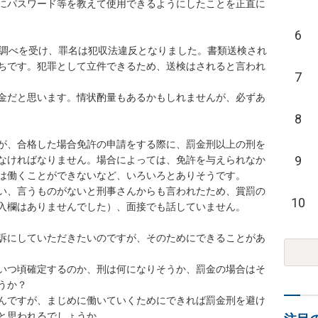
にパスワード等を教えて使用できるようにしたことを正直に
6
り調べを受け、罪名は犯収法違反となりました。書類送検され
ちです。犯罪として立件できるため、送検はされると言われ
7
金だと思います。情状酌量もあるかもしれませんが、必ずあ
8
が、合格した場合免許の申請をする際に、罰金刑以上の刑を
9
なければなりません。場合によっては、免許を与えられなか
は働くことができないなど、いろいろとありそうです。

い、言うものがないと刑事さんからも言われたため、賞罰の
10
入欄はありませんでした）、面接でも話していません。

訴にしていただきたいのですが、そのためにできることがあ
いつ頃確定するのか、刑は何になりそうか、罰金の場合はそ
か？

んですが、まじめに働いていくためにできれば罰金刑を避け
と思われるでしょうか。
