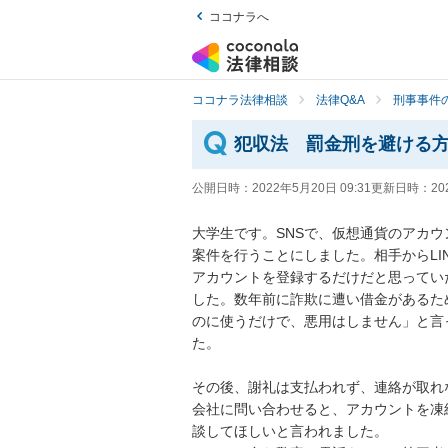
ココナラへ
ココナラ法律相談
法律Q&A
刑事事件の
犯収法 罰金刑を避ける
公開日時：
2022年5月20日 09:31
更新日時：
20
大学生です。SNSで、仮想通貨のアカ
案件を行うことにしました。相手からLI
アカウントを登録するだけだと思ってい
した。数年前に詐欺に遭い借金があるた
のに使うだけで、悪用はしません」と言
た。

その後、謝礼は支払われず、連絡が取れ
会社に問い合わせると、アカウントを凍
談してほしいと言われました。
