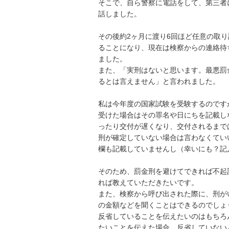
そこで、自ら警察に電話をして、第三者
話しました。

その後約2ヶ月に渡り6回ほど任意の取
ることになり、現在は検察からの連絡待
ました。

また、「実刑はないと思います。最悪罰
るとは言えません」と言われました。

私は今年度の国家試験を受験するのです
受けた場合はその罪名や日にちを記載し
ったり交付が遅くなり、交付されるまで
刑が確定していない場合は言わなくてい
欄も記載していませんし（幸いにも？記
そのため、罰金刑を避けてできれば不起
れば教えていただきたいです。

また、検察から呼び出された際に、刑が
の金額などを聞くことはできるのでしょう
反省していることを伝えたいのはもちろ
たいことを伝えた場合、反省していない