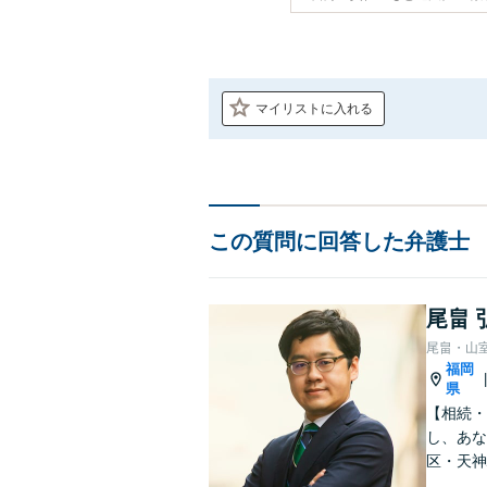
マイリストに入れる
この質問に回答した弁護士
尾畠 
尾畠・山
福岡
県
【相続・
し、あな
区・天神