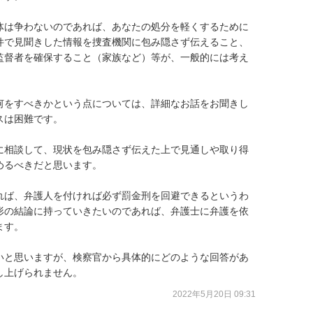
体は争わないのであれば、あなたの処分を軽くするために
件で見聞きした情報を捜査機関に包み隠さず伝えること、
監督者を確保すること（家族など）等が、一般的には考え
何をすべきかという点については、詳細なお話をお聞きし
は困難です。

に相談して、現状を包み隠さず伝えた上で見通しや取り得
るべきだと思います。

れば、弁護人を付ければ必ず罰金刑を回避できるというわ
形の結論に持っていきたいのであれば、弁護士に弁護を依
す。

いと思いますが、検察官から具体的にどのような回答があ
し上げられません。
2022年5月20日 09:31