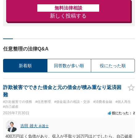
無料法律相談
新しく投稿する
任意整理の法律Q&A
新着順
回答数が多い順
役にたった順
詐欺被害でできた借金と元の借金が積み重なり返済困
難
#詐欺被害での債務
#任意整理
#借金返済の相談・交渉
#消費者金融
#個人再生
#自己破産
2026年7月30日
役にたった
2
吉田 雄大
弁護士
400万円近く負債があり、収入が手取り16万円ほどでしたら、自己破産