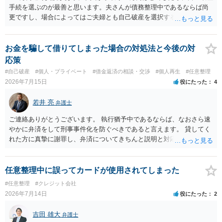
手続を選ぶのが最善と思います。夫さんが債務整理中であるならば尚
更ですし、場合によってはご夫婦とも自己破産を選択する方法もある
と思います。
お金を騙して借りてしまった場合の対処法と今後の対
応策
#自己破産
#個人・プライベート
#借金返済の相談・交渉
#個人再生
#任意整理
2026年7月15日
役にたった
4
若井 亮
弁護士
ご連絡ありがとうございます。 執行猶予中であるならば、なおさら速
やかに弁済をして刑事事件化を防ぐべきであると言えます。 貸してく
れた方に真摯に謝罪し、弁済についてきちんと説明と対応を行ってい
くことに尽きるかと思います。
任意整理中に誤ってカードが使用されてしまった
#任意整理
#クレジット会社
2026年7月14日
役にたった
2
吉田 雄大
弁護士