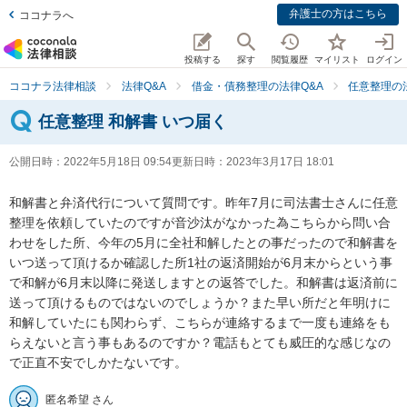
弁護士の方はこちら
ココナラへ
投稿する
探す
閲覧履歴
マイリスト
ログイン
ココナラ法律相談
法律Q&A
借金・債務整理の法律Q&A
任意整理の
任意整理 和解書 いつ届く
公開日時：
2022年5月18日 09:54
更新日時：
2023年3月17日 18:01
和解書と弁済代行について質問です。昨年7月に司法書士さんに任意
整理を依頼していたのですが音沙汰がなかった為こちらから問い合
わせをした所、今年の5月に全社和解したとの事だったので和解書を
いつ送って頂けるか確認した所1社の返済開始が6月末からという事
で和解が6月末以降に発送しますとの返答でした。和解書は返済前に
送って頂けるものではないのでしょうか？また早い所だと年明けに
和解していたにも関わらず、こちらが連絡するまで一度も連絡をも
らえないと言う事もあるのですか？電話もとても威圧的な感じなの
で正直不安でしかたないです。
匿名希望 さん