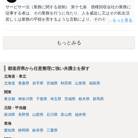
サービサー法（業務に関する規制） 第十七条 債権回収会社の業務に
従事する者は、その業務を行うに当たり、人を威迫し又はその私生活
若しくは業務の平穏を害するような言動により、その者を困惑させて
はならない。 違反の可能性はあるでしょうね。
もっとみる
都道府県から任意整理に強い弁護士を探す
北海道・東北
北海道
青森県
岩手県
宮城県
秋田県
山形県
福島県
関東
東京都
神奈川県
千葉県
埼玉県
茨城県
栃木県
群馬県
北陸・甲信越
新潟県
長野県
山梨県
石川県
富山県
福井県
東海
愛知県
静岡県
岐阜県
三重県