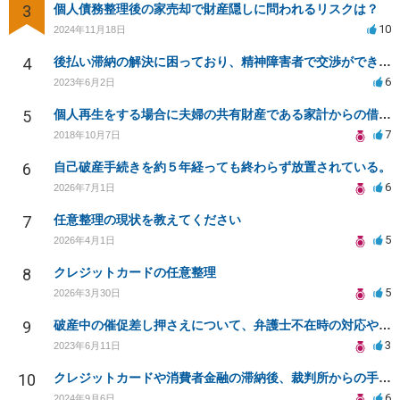
3
個人債務整理後の家売却で財産隠しに問われるリスクは？
10
2024年11月18日
4
後払い滞納の解決に困っており、精神障害者で交渉ができず、弁護士も断られた場合の対処法
6
2023年6月2日
5
個人再生をする場合に夫婦の共有財産である家計からの借入も再生対象の債権となるのか等について
7
2018年10月7日
6
自己破産手続きを約５年経っても終わらず放置されている。
6
2026年7月1日
7
任意整理の現状を教えてください
5
2026年4月1日
8
クレジットカードの任意整理
5
2026年3月30日
9
破産中の催促差し押さえについて、弁護士不在時の対応や催促の停止についての質問。
3
2023年6月11日
10
クレジットカードや消費者金融の滞納後、裁判所からの手続きはどのように進む？
6
2024年9月6日