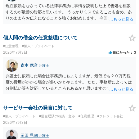
現在依頼をなさっている法律事務所に事情を説明した上で善処を相談
するのが最善の対応と思います。 うっかりミスであることも含め、あ
りのままをお伝えになることを強くお勧めします。 今回のできごとだ
けで辞任に至るか否かは弁護士次第というほかありませんが、説明は
早ければ早いほどいいのは間違いありません。 ご健闘をお祈りいたし
ます。
個人間の借金の任意整理について
#任意整理
#個人・プライベート
2026年7月3日
役にたった
3
森本 偲音
弁護士
弁護士に依頼した場合は事務所にもよりますが、最低でも２０万円程
度の費用がかかる場合が多いかと存じます。 ただ、事務所によっては
分割払い等も対応しているところもあるかと思いますので、そのよう
な法律事務所を探してみるのも一つの手段かと存じます。 また、法テ
ラスであれば数万円程度で債務整理が可能な場合もございますので、
まずは法テラスに相談してみてはいかがでしょうか。 以上ご参考まで
サービサー会社の発言に対して
に。
#個人・プライベート
#借金返済の相談・交渉
#任意整理
#クレジット会社
2026年7月3日
岡田 晃朝
弁護士