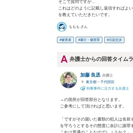
 そこで質問ですが…

 これはどのように記載し返信すればよいのか

 を教えていただきたいです。
ももも さん
被害者
暴行・傷害罪
示談交渉
弁護士からの回答タイム
加藤 良丞
弁護士
東京都
>
千代田区
刑事事件に注力する弁護士
→の箇所が回答部分となります。

ご参考にして頂ければと思います。

「ですがその届いた書類の犯人は名前
を守ろうとするその態度に余計に謝罪す
これは普通のことなのでしょうか？」
