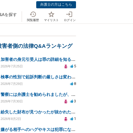
弁護士の方はこちら
&Aを探す
閲覧履歴
マイリスト
ログイン
被害者側の法律Q&Aランキング
加害者の身元引受人は罪の詳細を知ることができるか？
5
2026年7月25日
検事の性別で起訴判断の厳しさは変わるのか知りたい
8
2026年7月29日
警察には弁護士を勧められましたが、費用対効果で依頼をすることを躊躇しています。
3
2026年7月30日
紛失した財布が見つかったが抜かれた現金について
1
2026年8月2日
嫌がる相手へのハグやキスは犯罪にならないのか？