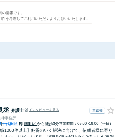
時点の情報です。
用性を考慮してご利用いただくようお願いいたします。
良丞
弁護士
インタビューを見る
東京都
法律事務所
都
千代田区
麹町駅
から徒歩3分
営業時間：09:00~19:00（平日）
|
績1000件以上】納得のいく解決に向けて、依頼者様に寄り
します。リピート多数。退職勧奨の解決金を3倍にした事例