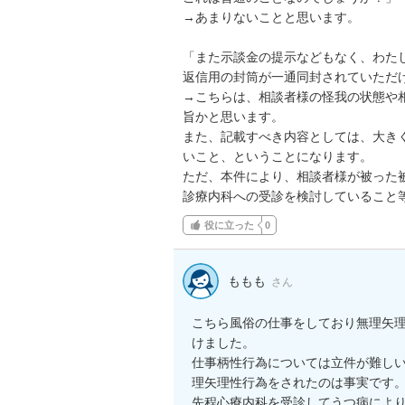
→あまりないことと思います。

「また示談金の提示などもなく、わた
返信用の封筒が一通同封されていただけ
→こちらは、相談者様の怪我の状態や
旨かと思います。

また、記載すべき内容としては、大き
いこと、ということになります。

ただ、本件により、相談者様が被った
診療内科への受診を検討していること
役に立った
0
ももも
さん
こちら風俗の仕事をしており無理矢
けました。

仕事柄性行為については立件が難し
理矢理性行為をされたのは事実です。
先程心療内科を受診してうつ病により