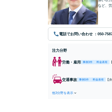
など、労
ないため
電話でお問い合わせ
注力分野
労働・雇用
事例3件
料金表有
交通事故
【
事例5件
料金表有
保
級
他3分野を表示
る
険