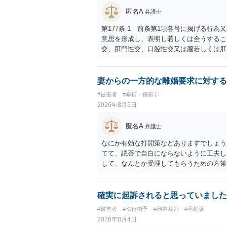
匿名A
弁護士
第177条 1 前条第1項各号に掲げる行
意思を形成し、表明し若しくは全うするこ
交、肛門性交、口腔性交又は膣若しくは肛
あってわいせつなもの（以下この条及び第
係の有無にかかわらず、5年以上の有期拘禁
に類する行為又は事由により、同意しない
妻からの一方的な離婚要求に対する
せ又はその状態にあることに乗じて、わい
#被害者
#暴行・傷害罪
上10年以下の拘禁刑に処する。 ③アル
2026年8月5日
と。 以上の通りですから、アルコール摂
することが困難な状態」であることが必要
匿名A
弁護士
なにか有効な打開策などありますでしょう
てて、認否で自白にならないように工夫し
して、なんとか受理してもらうための方策
ことでしょう。
確実に起訴されると思っていました
#被害者
#執行猶予
#刑事裁判
#不起訴
2026年8月4日