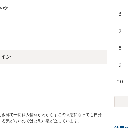
6
7
8
ライン
9
10
も仮称で一切個人情報がわからずこの状態になっても自分
る気がないのではと思い腹が立っています。
