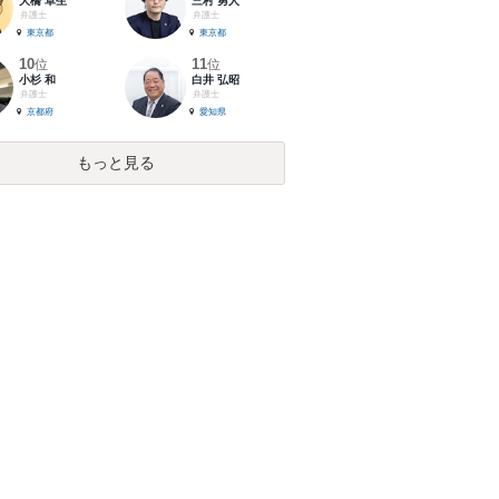
大橋 卓生
三村 勇人
弁護士
弁護士
東京都
東京都
10
11
位
位
小杉 和
白井 弘昭
弁護士
弁護士
京都府
愛知県
もっと見る