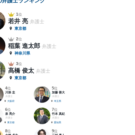
の弁護士ランキング
1
位
若井 亮
弁護士
東京都
2
位
稲葉 進太郎
弁護士
神奈川県
3
位
髙橋 俊太
弁護士
東京都
4
5
位
位
川添 圭
加藤 善大
弁護士
弁護士
大阪府
埼玉県
6
7
位
位
泉 亮介
竹本 真紀
弁護士
弁護士
東京都
愛知県
8
9
位
位