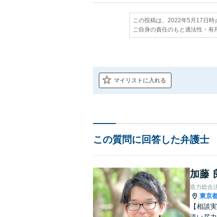
この投稿は、2022年5月17日
ご自身の責任のもと適法性・有
マイリストに入れる
この質問に回答した弁護士
加藤 
造力総合
東京
【相談実
添い尽力