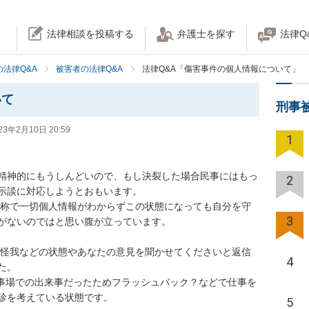
法律相談を投稿する
弁護士を探す
法律Q
法律Q&A
被害者の法律Q&A
法律Q&A「傷害事件の個人情報について」
いて
刑事
23年2月10日 20:59
1
精神的にもうしんどいので、もし決裂した場合民事にはもっ
2
示談に対応しようとおもいます。

3
がないのではと思い腹が立っています。

4
。

診を考えている状態です。

5