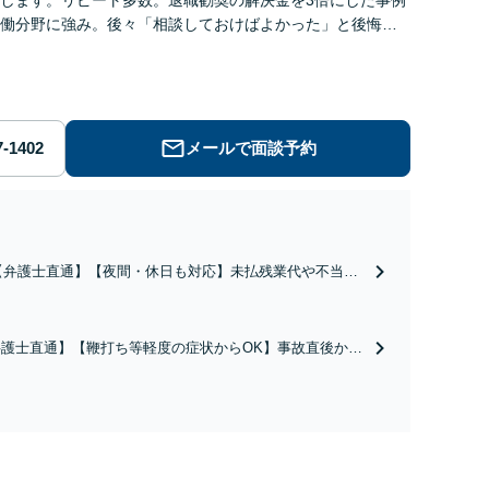
働分野に強み。後々「相談しておけばよかった」と後悔し
にもまずはご相談ください。
メールで面談予約
【弁護士直通】【夜間・休日も対応】未払残業代や不当解
雇、退職勧奨、労災認定まで。退職勧奨の解決金を交渉に
よって3倍にした事例あり。訴訟も視野に、最適な助言と粘
り強く交渉を行います。退職前後、育休中などの状況でも
弁護士直通】【鞭打ち等軽度の症状からOK】事故直後から
歓迎。まずはご相談下さい！
険会社、裁判所との交渉もお任せください。後遺障害の等
認定も対応。事故後の対応や賠償金額によって人生が変わ
こともあります。経験豊富な弁護士にご相談ください！保
会社の顧問経験あり。