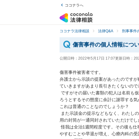
ココナラへ
ココナラ法律相談
法律Q&A
刑事事件の
傷害事件の個人情報につ
公開日時：
2022年5月17日 17:07
更新日時：
20
傷害事件被害者です。

弁護士から示談の提案があったのですが
ていきますがあまり長引きたくないので
 ですがその届いた書類の犯人は名前も仮称で一切個人情報がわからずこの状態になっても自分を守
ろうとするその態度に余計に謝罪する気
これは普通のことなのでしょうか？

 また示談金の提示などもなく、わたしの怪我などの状態やあなたの意見を聞かせてくださいと返信
用の封筒が一通同封されていただけでした
 怪我は全治1週間程度です。その後も仕事場での出来事だったためフラッシュバック？などで仕事を
やすむことや早退が増え、心療内科の受