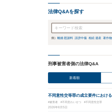
法律Q&Aを探す
例）
離婚 慰謝料
誹謗中傷
相続 遺産
著作物
刑事被害者側の法律Q&A
新着順
不同意性交等罪の成立要件における
#被害者
#不同意わいせつ
#不同意性交罪
2026年8月5日