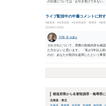
の伝達については「お引き受けできない」
することは、事実上、妻が不倫していたこ
ことですが、それを別の方（とりわけ、女
伝えることは別の法的問題（プライバシー
ライブ配信中の中傷コメントに対す
#被害者
#名誉毀損
#名誉毀損罪・侮辱罪
#被
2026年7月8日
川添 圭
弁護士
それぞれについて、実際の投稿内容を確認
た方がよいと思います。 「私が1年以上
のが、あなたが歌詞を盗用したという事実
の意味であれば回答は変わります。 「私
害とは言い難いところです（いじめの事実
てくる可能性はありますが）。
都道府県から名誉毀損罪・侮辱罪に
北海道・東北
北海道
青森県
岩手県
宮城県
秋田県