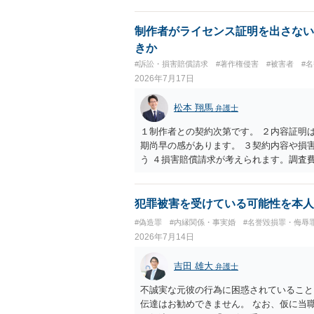
制作者がライセンス証明を出さない
きか
#訴訟・損害賠償請求
#著作権侵害
#被害者
#
2026年7月17日
松本 翔馬
弁護士
１制作者との契約次第です。 ２内容証明
期尚早の感があります。 ３契約内容や損
う ４損害賠償請求が考えられます。調査
のはごく一部です。 ５事案の詳細な検討
６弁護士に窓口を一本化して、直接連絡を
犯罪被害を受けている可能性を本人
#偽造罪
#内縁関係・事実婚
#名誉毀損罪・侮辱
2026年7月14日
吉田 雄大
弁護士
不誠実な元彼の行為に困惑されていること
伝達はお勧めできません。 なお、仮に当