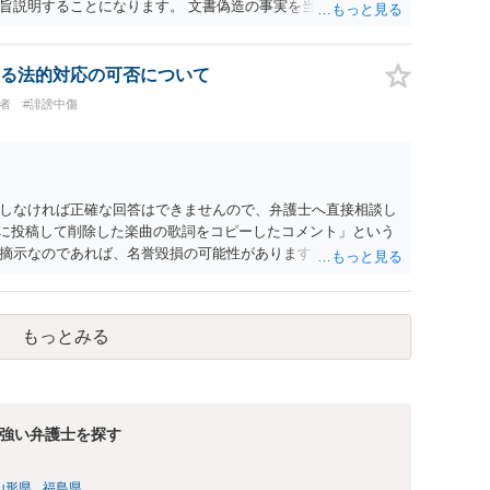
旨説明することになります。 文書偽造の事実を当該男性に伝達
とを伝えるのと同じ効果をもちます。もちろん不倫はよくない
性にとって最も知られたくない相手である夫）に事実上であれ
権侵害の問題）が発生します。
る法的対応の可否について
害者
#誹謗中傷
しなければ正確な回答はできませんので、弁護士へ直接相談し
前に投稿して削除した楽曲の歌詞をコピーしたコメント」という
摘示なのであれば、名誉毀損の可能性がありますが、それ以外
が学生時代にいじられていた」ことは、単にそれだけでは権利侵
をアウティングされた、といった意味であれば権利侵害性が出
もっとみる
強い弁護士を探す
山形県
福島県