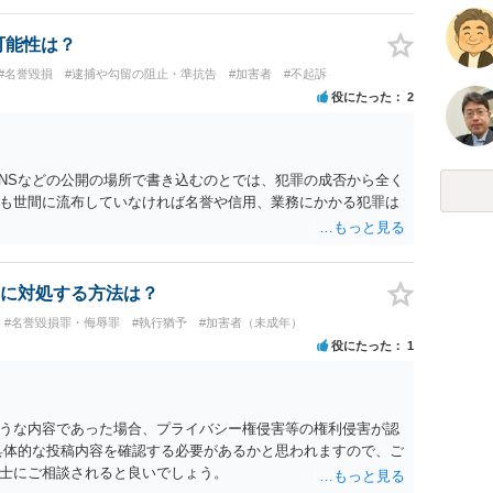
可能性は？
#名誉毀損
#逮捕や勾留の阻止・準抗告
#加害者
#不起訴
役にたった
2
SNSなどの公開の場所で書き込むのとでは、犯罪の成否から全く
も世間に流布していなければ名誉や信用、業務にかかる犯罪は
に対処する方法は？
#名誉毀損罪・侮辱罪
#執行猶予
#加害者（未成年）
役にたった
1
うな内容であった場合、プライバシー権侵害等の権利侵害が認
具体的な投稿内容を確認する必要があるかと思われますので、ご
士にご相談されると良いでしょう。