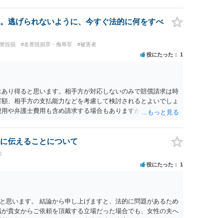
。逃げられないように、今すぐ法的に何をすべ
名誉毀損
#名誉毀損罪・侮辱罪
#被害者
役にたった
1
はあり得ると思います。相手方が対応しないのみで賠償請求は時
害額、相手方の支払能力などを考慮して検討されるとよいでしょ
費用や弁護士費用も含め請求する場合もありますが、認められる
が必要です。遅延損害金の発生なども確認するとよいでしょう。
避けることも方法の一つです。
に伝えることについて
罪
役にたった
1
と思います。 結論から申し上げますと、法的に問題があるため
職が貴女からご依頼を頂戴する立場だった場合でも、女性の夫へ