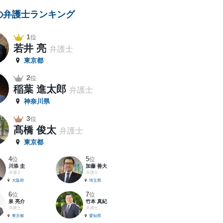
の弁護士ランキング
1
位
若井 亮
弁護士
東京都
2
位
稲葉 進太郎
弁護士
神奈川県
3
位
髙橋 俊太
弁護士
東京都
4
5
位
位
川添 圭
加藤 善大
弁護士
弁護士
大阪府
埼玉県
6
7
位
位
泉 亮介
竹本 真紀
弁護士
弁護士
東京都
愛知県