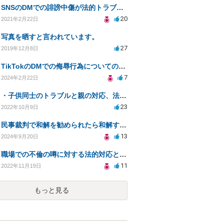
SNSのDMでの誹謗中傷が法的トラブルに発展するか？
20
2021年2月22日
写真を晒すと言われています。
27
2019年12月8日
TikTokのDMでの侮辱行為についての相談
7
2024年2月22日
・子供同士のトラブルと親の対応、法的助言を求める方法は？
23
2022年10月9日
民事裁判で和解を勧められたら和解するしかないか？判決で大きく結果が変わることはありますか？
13
2024年9月20日
職場での不倫の噂に対する法的対応と解決策について
11
2022年11月19日
もっと見る