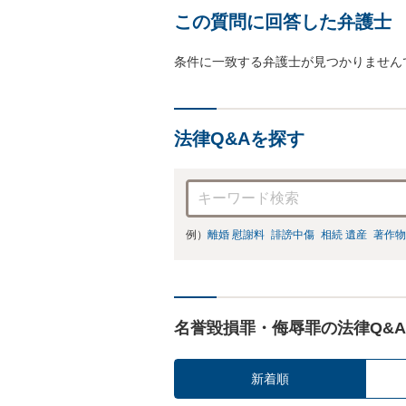
この質問に回答した弁護士
条件に一致する弁護士が見つかりません
法律Q&Aを探す
例）
離婚 慰謝料
誹謗中傷
相続 遺産
著作物
名誉毀損罪・侮辱罪の法律Q&A
新着順