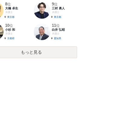
8
9
位
位
大橋 卓生
三村 勇人
弁護士
弁護士
東京都
東京都
10
11
位
位
小杉 和
白井 弘昭
弁護士
弁護士
京都府
愛知県
もっと見る