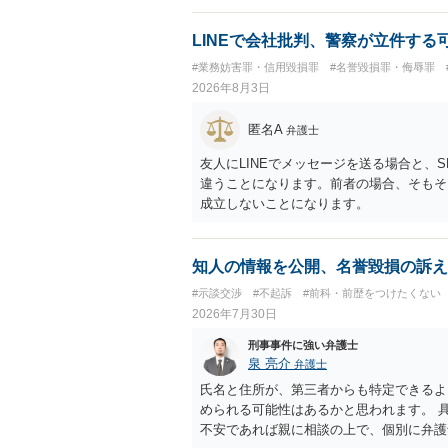
LINEで会社批判、警察が立件する
#業務妨害罪・信用毀損罪
#名誉毀損罪・侮辱罪
2026年8月3日
匿名A
弁護士
友人にLINEでメッセージを送る場合と、
違うことになります。前者の場合、そもそ
成立しないことになります。
知人の情報を公開、名誉毀損の訴え
#示談交渉
#不起訴
#前科・前歴をつけたくない
2026年7月30日
刑事事件に強い弁護士
泉 亮介
弁護士
氏名と住所が、第三者からも特定できるよ
められる可能性はあるかと思われます。 
不安であれば親に相談の上で、個別に弁護