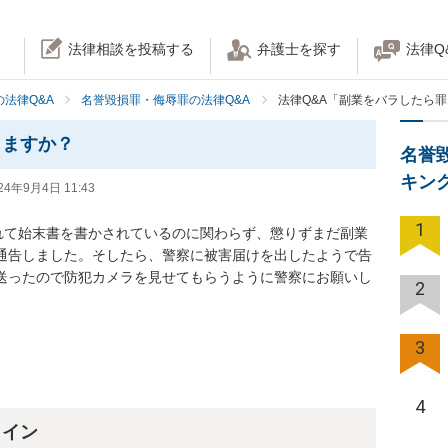
法律相談を投稿する
弁護士を探す
法律Q
法律Q&A
名誉毀損罪・侮辱罪の法律Q&A
法律Q&A「副業をバラしたら
りますか？
名誉
キン
24年9月4日 11:43
1
れて始末書を書かされているのに関わらず、懲りずまだ副業
で通告しました。そしたら、警察に被害届けを出したようで告
ら送ったので防犯カメラを見せてもらうように警察にお願いし
2
3
4
ライン