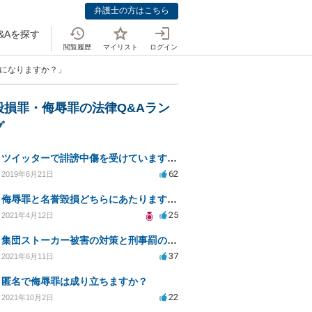
弁護士の方はこちら
&Aを探す
閲覧履歴
マイリスト
ログイン
罪になりますか？」
毀損罪・侮辱罪の法律Q&Aラン
グ
ツイッターで誹謗中傷を受けています。侮辱罪は成立しますか？
62
2019年6月21日
侮辱罪と名誉毀損どちらにあたりますか？
25
2021年4月12日
集団ストーカー被害の対策と刑事罰のための相談先は？
37
2021年6月11日
匿名で侮辱罪は成り立ちますか？
22
2021年10月2日