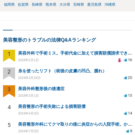
福岡県
佐賀県
長崎県
熊本県
大分県
宮崎県
鹿児島県
沖縄県
美容整形のトラブルの法律Q&Aランキング
1
美容外科で手術ミス。手術代金に加えて損害賠償請求できますか？
16
2018年2月1日
2
糸を使ったリフト（術後の皮膚の凹凸、腫れ）
20
2019年3月24日
3
美容外科整形後の後遺症
15
2018年3月1日
4
美容整形の手術失敗による損害賠償
14
2019年4月3日
5
美容整形外科にてクマ取りの後に炎症からの入院手術。かかった費用を負担して欲しい。
9
2024年7月3日