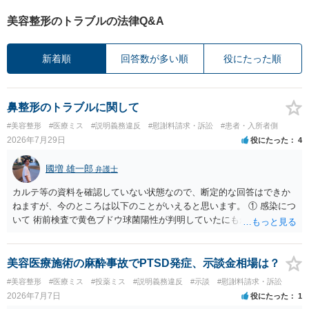
美容整形のトラブルの法律Q&A
新着順
回答数が多い順
役にたった順
鼻整形のトラブルに関して
#美容整形
#医療ミス
#説明義務違反
#慰謝料請求・訴訟
#患者・入所者側
2026年7月29日
役にたった
4
國増 雄一郎
弁護士
カルテ等の資料を確認していない状態なので、断定的な回答はできか
ねますが、今のところは以下のことがいえると思います。 ① 感染につ
いて 術前検査で黄色ブドウ球菌陽性が判明していたにもかかわらず、
予防的抗菌処置を行わずに手術を施行したことについて、当時の標準
的な医療水準に照らして相当でないと判断された場合には、相手方の
過失が認められる可能性があります。 当時の標準的な医療水準につい
美容医療施術の麻酔事故でPTSD発症、示談金相場は？
ては、リサーチの必要性があると思います。 ② 肋軟骨採取について
#美容整形
#医療ミス
#投薬ミス
#説明義務違反
#示談
#慰謝料請求・訴訟
仮に左右でリスクが著しくことなるという事実が立証できるのであれ
2026年7月7日
役にたった
1
ば、それに関する説明や選択の機会が与えられなかったことは、説明