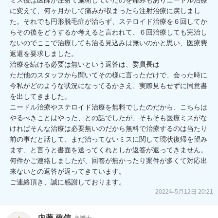
に変えて、何ヶ月かして痛みが収まったら注射治療に戻しまし
た。それでも円形脱毛症が治らず、ステロイド治療を６回してか
らその後をどうするか考えると言われて、６回治療しても完治し
ないのでここで治療しても治る見込みは無いのかと思い、医療費
返還を要求しました。

治療を続ける必要は無いという返答は、委員長は

ただ他のスタッフから聞いてその様に言っただけで、会った時に
今私がどのような状況になってるかさえ、実際見もせずに同意書
を出してきました。

ニードル治療やステロイド治療を無料でしたのだから、こちらは
やるべきことはやった、との話でしたが、そもそも医療ミスがな
ければそんな治療は必要無いのだから無料で治療するのは当たり
前の事だと話して、まだ治ってないミスに関して現状復帰を望み
ます、と言うと書面を送ってくれとしか返答が返ってきません。

何件かご連絡しましたが、回答が無かったり案件が多くて対応出
来ないとの返答が返ってきています。

ご連絡頂き、誠に感謝しております。
2022年5月12日 20:21
内藤 政信