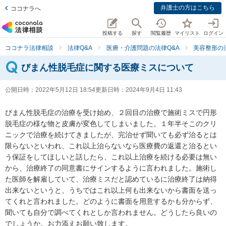
弁護士の方はこちら
ココナラへ
投稿する
探す
閲覧履歴
マイリスト
ログイン
ココナラ法律相談
法律Q&A
医療・介護問題の法律Q&A
美容整形の
びまん性脱毛症に関する医療ミスについて
公開日時：
2022年5月12日 18:54
更新日時：
2024年9月4日 11:43
びまん性脱毛症の治療を受け始め、２回目の治療で施術ミスで円形
脱毛症の様な物と皮膚が変色してしまいました。１年半そこのクリ
ニックで治療を続けてきましたが、完治せず聞いても必ず治るとは
限らないといわれ、これ以上治らないなら医療費の返還と治るとい
う保証をしてほしいと話したら、これ以上治療を続ける必要は無い
から、治療終了の同意書にサインするように言われました。施術し
た医師を解雇していて、治療ミスだと認めているに治療終了は納得
出来ないというと、うちではこれ以上何も出来ないから書面を送っ
てくれと言われました。どのように書面を用意するかも分からず、
聞いても自分で調べてくれとしか言われません。どうしたら良いの
でしょうか。お力添えお願い致します。