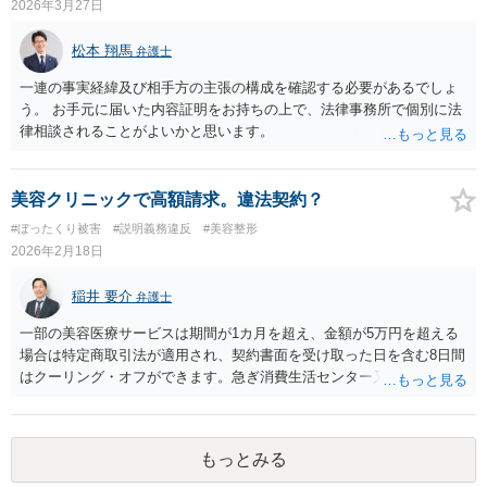
2026年3月27日
松本 翔馬
弁護士
一連の事実経緯及び相手方の主張の構成を確認する必要があるでしょ
う。 お手元に届いた内容証明をお持ちの上で、法律事務所で個別に法
律相談されることがよいかと思います。
美容クリニックで高額請求。違法契約？
#ぼったくり被害
#説明義務違反
#美容整形
2026年2月18日
稲井 要介
弁護士
一部の美容医療サービスは期間が1カ月を超え、金額が5万円を超える
場合は特定商取引法が適用され、契約書面を受け取った日を含む8日間
はクーリング・オフができます。急ぎ消費生活センター又は弁護士に
ご相談ください。
もっとみる