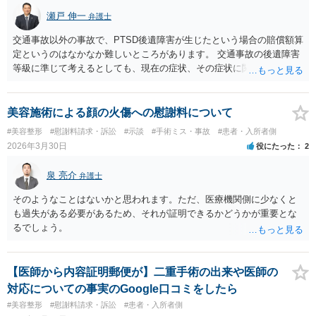
義務違反にあたり、慰謝料が請求できる可能性があります。 ③ 鼻孔縁
瀬戸 伸一
弁護士
挙上について 施術内容に「鼻孔緑挙上」が含まれる合意がある事実
と、それを相手方が勝手に取りやめた事実を立証できれば、債務不履
交通事故以外の事故で、PTSD後遺障害が生じたという場合の賠償額算
行責任を追及できる可能性があります。 また術中の変更可能性に関す
定というのはなかなか難しいところがあります。 交通事故の後遺障害
る事前の説明がなされていないのであれば、説明義務違反にあたり、
等級に準じて考えるとしても、現在の症状、その症状に関する医療記
これについても損害賠償請求できる可能性があります。 詳しくは、術
録、質問者様の事故前の年収額等の記録がないとなかなか判断でき
前説明書や同意書の内容を精査する必要があります。 なお、請求書に
ず、あっても、一定の検討をしないと算定は難しいと思いますので、
鼻孔緑挙上が実施内容として記載されている事実は、施術内容に鼻孔
一般的には無料相談で確度の高い回答は得られないと思われます。 現
美容施術による顔の火傷への慰謝料について
緑挙上が含まれる合意がある事実を推認させる事実になると思われま
在の提案額で不満という場合、一般的には弁護士に依頼をして訴訟と
#美容整形
#慰謝料請求・訴訟
#示談
#手術ミス・事故
#患者・入所者側
す。 ④当初の手術費用の返金や、他院での修正手術費用についても補
いう手続きをとったほうが、時間と手間はかかりますが、賠償額は多
2026年3月30日
役にたった
2
償を求めることが可能かについて 上記①〜③で記載された相手方の過
くなる傾向にありますので、お近くの弁護士に依頼をするとよいと思
失又は債務不履行（他に過失又は債務不履行がある場合はそれも含
われます。
泉 亮介
む）が認定され、それらと損害（当初の手術費用や他院での修正手術
弁護士
費用）との間に相当因果関係が認められる場合は、補償を求めること
そのようなことはないかと思われます。ただ、医療機関側に少なくと
は可能です。 以上です。 何かあればご連絡ください。
も過失がある必要があるため、それが証明できるかどうかが重要とな
るでしょう。
【医師から内容証明郵便が】二重手術の出来や医師の
対応についての事実のGoogle口コミをしたら
#美容整形
#慰謝料請求・訴訟
#患者・入所者側