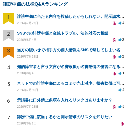
誹謗中傷の法律Q&Aランキング
1
誹謗中傷に当たる内容を投稿したかもしれない。開示請求や民事刑事裁判に発展しうるのか教えて欲しい。
4
2026年7月27日
2
SNSでの誹謗中傷と金銭トラブル、法的対応の相談
2
2026年8月4日
3
当方の腹いせで相手方の個人情報をSNSで晒してしまい名誉毀損させてしまったかもしれない
2
2026年7月29日
4
知的障害者と言う文言が名誉毀損か名誉感情の侵害になるか教えてほしい。
1
2026年8月4日
5
ネットでの誹謗中傷によるコミケ売上減少、損害賠償は可能か？
4
2026年7月30日
6
示談書に口外禁止条項を入れるリスクはありますか？
5
2026年7月23日
7
誹謗中傷に該当するかと開示請求のリスクを知りたい
2026年8月1日