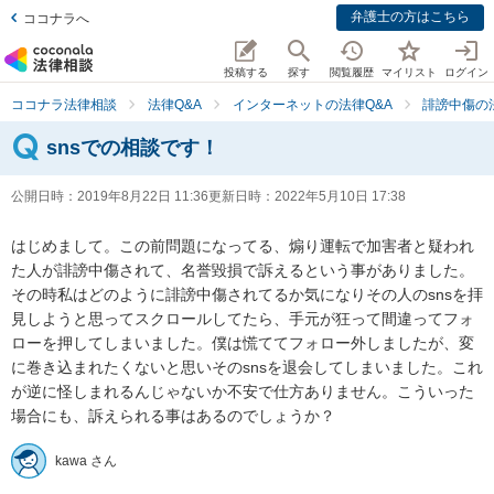
弁護士の方はこちら
ココナラへ
投稿する
探す
閲覧履歴
マイリスト
ログイン
ココナラ法律相談
法律Q&A
インターネットの法律Q&A
誹謗中傷の
snsでの相談です！
公開日時：
2019年8月22日 11:36
更新日時：
2022年5月10日 17:38
はじめまして。この前問題になってる、煽り運転で加害者と疑われ
た人が誹謗中傷されて、名誉毀損で訴えるという事がありました。
その時私はどのように誹謗中傷されてるか気になりその人のsnsを拝
見しようと思ってスクロールしてたら、手元が狂って間違ってフォ
ローを押してしまいました。僕は慌ててフォロー外しましたが、変
に巻き込まれたくないと思いそのsnsを退会してしまいました。これ
が逆に怪しまれるんじゃないか不安で仕方ありません。こういった
場合にも、訴えられる事はあるのでしょうか？
kawa さん