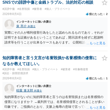
ても失敗する可能性が高いように思われます。 相手を特定できた場
SNSでの誹謗中傷と金銭トラブル、法的対応の相談
合、相手に全ての弁護士費用を負担させることは可能でしょうか？ →
#誹謗中傷
#名誉毀損
#被害者
#個人・プライベート
訴訟外の交渉で相手方が認めれば負担させることができるでしょう。
2026年8月4日
役にたった
2
訴訟で判決となった場合は、実際の弁護士費用が認められる場合と認
められない場合があり何ともいえないところでしょう。
インターネットに強い弁護士
泉 亮介
弁護士
実際にその人が権利侵害行為をしたと認められるものであり，それが
証明できる証拠があるということであれば，開示請求を経ずに慰謝料
請求等を行うことが出来るケースもあります。 公開相談の場では回答
は難しいかと思われますので，お手持ちの証拠資料を持参の上弁護士
に個別に相談されると良いでしょう。
知的障害者と言う文言が名誉毀損か名誉感情の侵害に
なるか教えてほしい。
#誹謗中傷
#名誉毀損
#個人・プライベート
#被害者
#肖像権侵害
#訴訟・損害賠償請求
2026年8月4日
役にたった
1
インターネットに強い弁護士
稲葉 進太郎
弁護士
知的障害がないのに知的障害者と言うのは名誉毀損または名誉感情の
侵害になりますか？ →裁判所では、名誉感情侵害とされることが多い
印象です。ご指摘のとおり、文脈上侮辱の意味で言っている点も加味