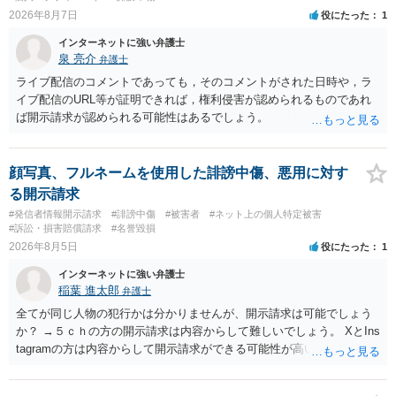
2026年8月7日
役にたった
1
インターネットに強い弁護士
泉 亮介
弁護士
ライブ配信のコメントであっても，そのコメントがされた日時や，ラ
イブ配信のURL等が証明できれば，権利侵害が認められるものであれ
ば開示請求が認められる可能性はあるでしょう。
顔写真、フルネームを使用した誹謗中傷、悪用に対す
る開示請求
#発信者情報開示請求
#誹謗中傷
#被害者
#ネット上の個人特定被害
#訴訟・損害賠償請求
#名誉毀損
2026年8月5日
役にたった
1
インターネットに強い弁護士
稲葉 進太郎
弁護士
全てが同じ人物の犯行かは分かりませんが、開示請求は可能でしょう
か？ →５ｃｈの方の開示請求は内容からして難しいでしょう。 XとIns
tagramの方は内容からして開示請求ができる可能性が高いでしょう。
ただ、アカウントが削除されていると開示請求は失敗する可能性が高
いでしょう。７月中にアカウントが削除されている場合、今から進め