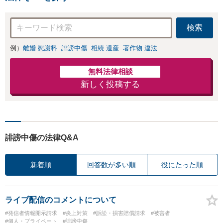
検索
例）
離婚 慰謝料
誹謗中傷
相続 遺産
著作物 違法
無料法律相談
新しく投稿する
誹謗中傷の法律Q&A
新着順
回答数が多い順
役にたった順
ライブ配信のコメントについて
#発信者情報開示請求
#炎上対策
#訴訟・損害賠償請求
#被害者
#個人・プライベート
#誹謗中傷