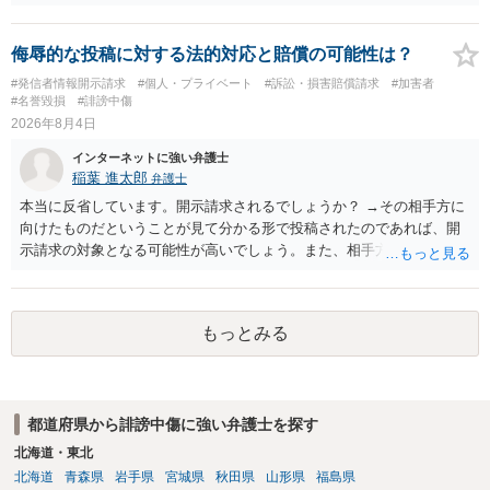
されていると思います。
侮辱的な投稿に対する法的対応と賠償の可能性は？
#発信者情報開示請求
#個人・プライベート
#訴訟・損害賠償請求
#加害者
#名誉毀損
#誹謗中傷
2026年8月4日
インターネットに強い弁護士
稲葉 進太郎
弁護士
本当に反省しています。開示請求されるでしょうか？ →その相手方に
向けたものだということが見て分かる形で投稿されたのであれば、開
示請求の対象となる可能性が高いでしょう。また、相手方の投稿した
文章からすると、実際に発信者情報開示請求がなされる可能性がある
と存じます。発信者情報開示請求が進むと、投稿に使った回線の契約
者のところに、意見照会がなされます。アカウント情報開示の場合
もっとみる
は、アカウントの登録メールに意見照会がなされます。 また、された
場合賠償金はいくらでしょうか。 →ケースバイケースであり、数万円
から１００万単位まで様々でしょう。裁判外であれば交渉して相手方
の請求額から減額することを試みることとなるでしょう。
都道府県から誹謗中傷に強い弁護士を探す
北海道・東北
北海道
青森県
岩手県
宮城県
秋田県
山形県
福島県