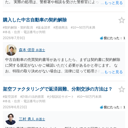
た。 実際の処理は、警察署や相談を受けた警察官によってだいぶ変わ
ると思われます。 不安があれば、費用はかかりますが、警察対応につ
いて弁護士に依頼を検討されてください。
購入した中古自動車の契約解除
#契約解除・契約取消
#返金請求
#悪徳商法
#10〜50万円未満
#本名・住所・電話番号が判明
2026年7月9日
役にたった
1
森本 偲音
弁護士
中古自動車の売買契約書等がありましたら、まずは契約書に契約解除
に関する規定がないかご確認いただく必要があるかと存じます。 な
お、特段の取り決めがない場合は、法律に従って処理されますが、車
両として使用できない状態の車を購入するとは通常考えられないた
め、 契約不適合責任に基づき、修補請求や代金減額請求、契約解除等
をすることは可能かと存じます。 以上、ご参考までに。
架空ファクタリングで返済困難、分割交渉の方法は？
#架空請求
#詐欺の法的措置
#少額訴訟サポート
#10〜50万円未満
#本名・住所・電話番号が判明
2026年6月23日
役にたった
1
三村 勇人
弁護士