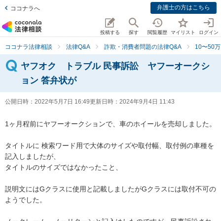
弁護士の方はこちら
ココナラへ
投稿する
探す
閲覧履歴
マイリスト
ログイン
ココナラ法律相談
法律Q&A
詐欺・消費者問題の法律Q&A
10〜50
ヤフオク トラブル 民事訴訟 ヤフーオークシ
ョン 答弁状が
公開日時：
2022年5月7日 16:49
更新日時：
2024年9月4日 11:43
1ヶ月程前にヤフーオークションで、車のホイールを売却しました。

タイトルに 検索ワード用で大体のサイズや取付幅、取付例の車種を
記入しましたが、

タイトルのサイズではなかったこと、

説明文にはGクラスに使用と記載しましたがGクラスには取付不可の
ようでした。
