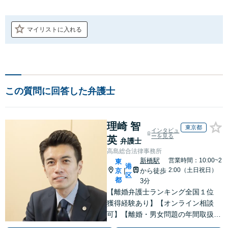
マイリストに入れる
この質問に回答した弁護士
理崎 智
東京都
インタビュ
ーを見る
英
弁護士
高島総合法律事務所
新橋駅
営業時間：10:00~2
東
港
2:00（土日祝日）
京
から徒歩
|
区
都
3分
【離婚弁護士ランキング全国１位
獲得経験あり】【オンライン相談
可】【離婚・男女問題の年間取扱件
数100件以上】 離婚や男女問題で泣