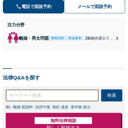
き寝入りしたくないという方は是非
電話で面談予約
メールで面談予約
ご相談ください。
注力分野
離婚・男女問題
【離婚弁護士ラン
事例10件
料金表有
キング全国１位
獲得経験あり】
【初回相談料１時
間１万１０００
円】【離婚・不倫
問題に特化／実績
法律Q&Aを探す
多数】財産分与、
慰謝料、養育費等
で金銭的に満足で
検索
きる解決を目指し
ます。
例）
離婚 慰謝料
誹謗中傷
相続 遺産
著作物 違法
無料法律相談
新しく投稿する