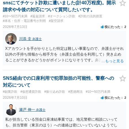
snsにてチケット詐欺に遭いました(計40万程度)。開示
請求や今後の対応について質問したいです。
#10〜50万円未満
#返金請求
#オークション詐欺
#詐欺の法的措置
#本名・住所・電話番号が判明
#架空請求
2026年7月13日
役にたった
2
川添 圭
弁護士
Xアカウントを手がかりとした特定は難しい事案なので、弁護士がそれ
以外の手持ち情報から相手方を（弁護士会照会を利用して）突き止め
ることができるかどうかがポイントになりそうです。弁護士による調
査で特定が難しい可能性もあるため、警察への被害届出も同時進行さ
せることになるでしょう。見通しについては、実際の資料等を弁護士
に検討してもらう必要があると思います。弁護士費用は自由化されて
SNS経由での口座利用で犯罪加担の可能性、警察への
いますので個別に確認いただく必要がありますが、そもそも回収でき
対応について
るかどうかが問題になり得る事案であり、被害額の規模からみると、
#副業詐欺
#仮想通貨詐欺
#振り込め詐欺
#悪徳商法
#10〜50万円未満
仮に回収できたとしても弁護士費用を差し引いた実質回収分はかなり
2026年7月10日
役にたった
2
少なくなる可能性もあるように思います。
瀬戸 伸一
弁護士
私が担当している預金口座凍結事案では、地元警察に相談にいって
も、担当警察（東京のほう）への連絡は密にいっていないようでし