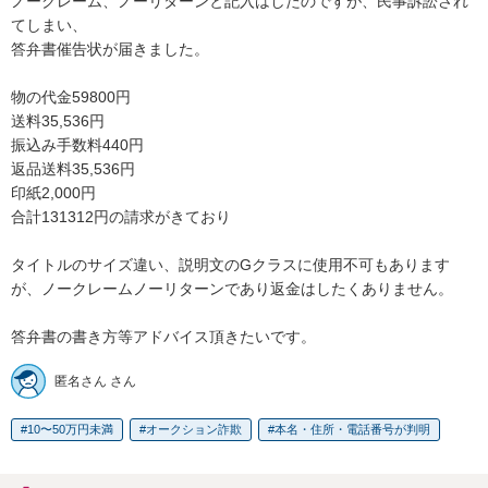
ノークレーム、ノーリターンと記入はしたのですが、民事訴訟され
てしまい、

答弁書催告状が届きました。

物の代金59800円

送料35,536円

振込み手数料440円

返品送料35,536円

印紙2,000円

合計131312円の請求がきており

タイトルのサイズ違い、説明文のGクラスに使用不可もあります
が、ノークレームノーリターンであり返金はしたくありません。

答弁書の書き方等アドバイス頂きたいです。
匿名さん さん
10〜50万円未満
オークション詐欺
本名・住所・電話番号が判明