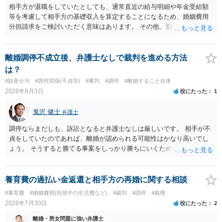
相手方が退職をしていたとしても、通常直近の給与明細や年金受給額
等を考慮して相手方の基礎収入を算定することになるため、婚姻費用
分担請求をご検討いただく意味はあります。 その他、別居の経緯、質
問者様の年収、監護されているお子様がいるかといった事情をふまえ
て、ご検討いただくのが良いかと思います。
離婚調停不成立後、弁護士なしで裁判を進める方法
は？
#財産分与
#異性関係(不貞等)
#審判
#調停
#離婚すること自体
2026年8月3日
役にたった
1
鬼沢 健士
弁護士
調停ならまだしも、訴訟となると弁護士なしは厳しいです。 相手が不
貞をしていたのであれば、離婚が認められる可能性はかなり高いでし
ょう。 そうすると勝てる事案をしっかり勝ちにいくためにも弁護士委
任を強くおすすめします。
養育費の過払い金返還と相手方の再婚に関する相談
#養育費
#婚姻費用(別居中の生活費など)
#裁判
#調停
#親権
2026年7月30日
役にたった
2
離婚・男女問題に強い弁護士