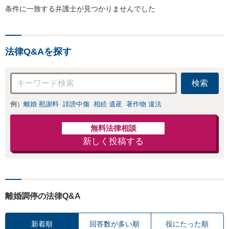
条件に一致する弁護士が見つかりませんでした
法律Q&Aを探す
検索
例）
離婚 慰謝料
誹謗中傷
相続 遺産
著作物 違法
無料法律相談
新しく投稿する
離婚調停の法律Q&A
新着順
回答数が多い順
役にたった順