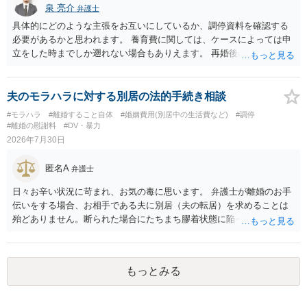
泉 亮介
弁護士
具体的にどのような主張をお互いにしているか、調停資料を確認する
必要があるかと思われます。 養育費に関しては、ケースによっては申
立をした時までしか遡れない場合もありえます。 再婚後の相手方の行
動がどのようなものであったのかも重要であるため、相手が再婚後の
養育費に関するやりとり等があればそちらについても確認する必要が
あるでしょう。 公開相談の場での回答よりも個別に弁護士にご相談さ
夫のモラハラに対する別居の法的手続き相談
れることをお勧めいたします。
#モラハラ
#離婚すること自体
#婚姻費用(別居中の生活費など)
#調停
#離婚の慰謝料
#DV・暴力
2026年7月30日
匿名A
弁護士
日々お辛い状況に苛まれ、お気の毒に思います。 弁護士が離婚のお手
伝いをする場合、お相手である夫に別居（夫の転居）を求めることは
殆どありません。断られた場合にたちまち膠着状態に陥ってしまうの
と、同居中の依頼者ご本人をますます窮地に陥らせてしまう可能性が
高いためです。 実務的には、ご相談者さまが転居する形で離婚協議等
を進める選択を採らざるを得ないことが圧倒的多数です。
もっとみる