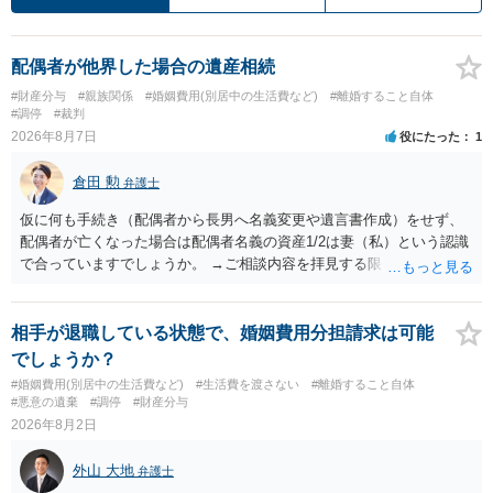
配偶者が他界した場合の遺産相続
#財産分与
#親族関係
#婚姻費用(別居中の生活費など)
#離婚すること自体
#調停
#裁判
2026年8月7日
役にたった
1
倉田 勲
弁護士
仮に何も手続き（配偶者から長男へ名義変更や遺言書作成）をせず、
配偶者が亡くなった場合は配偶者名義の資産1/2は妻（私）という認識
で合っていますでしょうか。 →ご相談内容を拝見する限りでは、その
認識で合ってはいます。 なお、逆に１/２しか権利がないため、自宅を
完全に所有する場合は、他の相続人に対して自宅の評価額の１/２の代
償金の支払いが必要になります。
相手が退職している状態で、婚姻費用分担請求は可能
でしょうか？
#婚姻費用(別居中の生活費など)
#生活費を渡さない
#離婚すること自体
#悪意の遺棄
#調停
#財産分与
2026年8月2日
外山 大地
弁護士