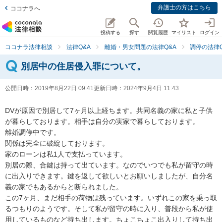
弁護士の方はこちら
ココナラへ
投稿する
探す
閲覧履歴
マイリスト
ログイン
ココナラ法律相談
法律Q&A
離婚・男女問題の法律Q&A
調停の法律Q
別居中の住居侵入罪について。
公開日時：
2019年8月22日 09:41
更新日時：
2024年9月4日 11:43
DVが原因で別居して7ヶ月以上経ちます。共同名義の家に私と子供
が暮らしております。相手は自分の実家で暮らしております。

離婚調停中です。

関係は完全に破綻しております。

家のローンは私1人で支払っています。

別居の際、合鍵は持って出ています。なのでいつでも私が留守の時
に出入りできます。鍵を返して欲しいとお願いしましたが、自分名
義の家でもあるからと断られました。

この7ヶ月、まだ相手の荷物は残っています。いずれこの家を乗っ取
るつもりのようです。そして私が留守の時に入り、普段から私が使
用しているものなど持ち出します。ちょこちょこ出入りして持ち出