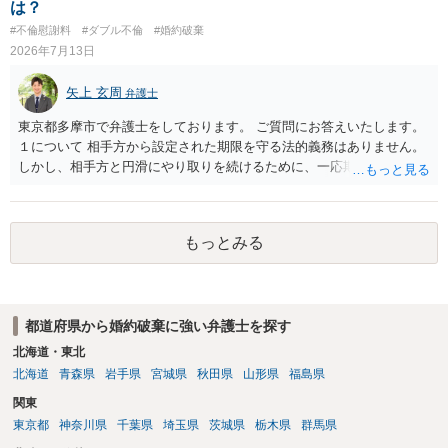
は？
#不倫慰謝料
#ダブル不倫
#婚約破棄
2026年7月13日
矢上 玄周
弁護士
東京都多摩市で弁護士をしております。 ご質問にお答えいたします。
１について 相手方から設定された期限を守る法的義務はありません。
しかし、相手方と円滑にやり取りを続けるために、一応期限を守って
連絡を取ることもあり得ます。 弁護士に相談してから連絡をしたい
が、期限を守らないのもご不安という場合には、「弁護士に相談して
から連絡するので少々お待ちください」という旨の連絡を入れておく
もっとみる
こともあります。 ２について 求償権の請求と婚約破棄の慰謝料請求
は、法的には別の議論ではありますが、事実上の繋がりがないわけで
はありません。 例えば、既婚者であるにもかかわらず、結婚するとい
うことを匂わせて不貞関係になったというような場合には、求償権の
都道府県から婚約破棄に強い弁護士を探す
負担割合が高くなり、婚約破棄の慰謝料も払う必要が生じるという可
能性もないわけではありません。 ただし、法律上重婚は認められてい
北海道・東北
ないので、既婚者同士の婚約が成立するかといわれると、成立しない
北海道
青森県
岩手県
宮城県
秋田県
山形県
福島県
と判断される可能性の方が高いと思われます。 ３について 和解をする
関東
際には、清算条項という定めを設けることがほとんどです。 清算条項
東京都
神奈川県
千葉県
埼玉県
茨城県
栃木県
群馬県
を定めることによって、「これをもってお互いに今後一切請求しな
い」ことを双方が誓約することになります。 上記はあくまでも一般論