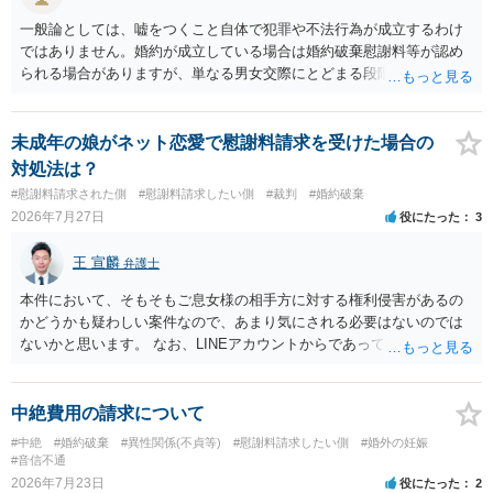
一般論としては、嘘をつくこと自体で犯罪や不法行為が成立するわけ
ではありません。婚約が成立している場合は婚約破棄慰謝料等が認め
られる場合がありますが、単なる男女交際にとどまる段階の場合、独
身偽装その他貞操権侵害事案は別として、信頼関係破壊行為について
慰謝料は生じないことが多いと思われます。 お怒りはごもっともです
が、仮に交際を進めたとしても後に相手を信頼できなくなる可能性が
未成年の娘がネット恋愛で慰謝料請求を受けた場合の
高かったということですので、むしろ結婚しなくてよかったと割り切
対処法は？
って、交際を終わらせるのがよいと思います。
#慰謝料請求された側
#慰謝料請求したい側
#裁判
#婚約破棄
2026年7月27日
役にたった
3
王 宣麟
弁護士
本件において、そもそもご息女様の相手方に対する権利侵害があるの
かどうかも疑わしい案件なので、あまり気にされる必要はないのでは
ないかと思います。 なお、LINEアカウントからであっても、そこに紐
づけられた電話番号の開示→携帯電話会社から氏名・住所が開示され
るパターンはありえるものの、本件のような精神的損害が発生したと
明確にいえないような案件において開示がなされる可能性も低いので
中絶費用の請求について
はないかと推察します。
#中絶
#婚約破棄
#異性関係(不貞等)
#慰謝料請求したい側
#婚外の妊娠
#音信不通
2026年7月23日
役にたった
2