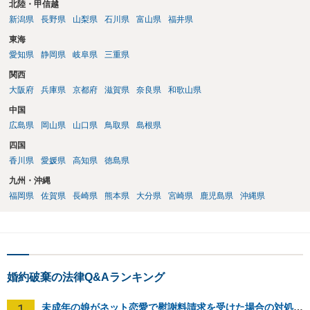
北陸・甲信越
としての回答となります。 詳細なご事情をお伺いすればより適切な回
新潟県
長野県
山梨県
石川県
富山県
福井県
答ができるかと存じます。 弁護士に相談すべき事案かと存じますの
東海
で、お早めにご相談されることをお勧めいたします。
愛知県
静岡県
岐阜県
三重県
関西
大阪府
兵庫県
京都府
滋賀県
奈良県
和歌山県
中国
広島県
岡山県
山口県
鳥取県
島根県
四国
香川県
愛媛県
高知県
徳島県
九州・沖縄
福岡県
佐賀県
長崎県
熊本県
大分県
宮崎県
鹿児島県
沖縄県
婚約破棄の法律Q&Aランキング
1
未成年の娘がネット恋愛で慰謝料請求を受けた場合の対処法は？