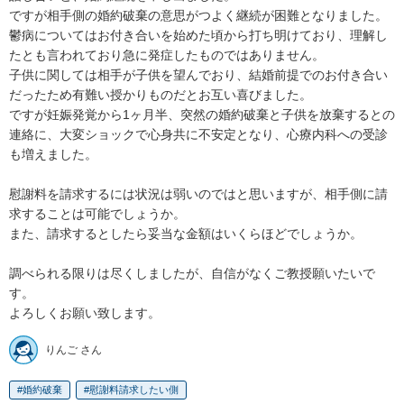
ですが相手側の婚約破棄の意思がつよく継続が困難となりました。

鬱病についてはお付き合いを始めた頃から打ち明けており、理解し
たとも言われており急に発症したものではありません。

子供に関しては相手が子供を望んでおり、結婚前提でのお付き合い
だったため有難い授かりものだとお互い喜びました。

ですが妊娠発覚から1ヶ月半、突然の婚約破棄と子供を放棄するとの
連絡に、大変ショックで心身共に不安定となり、心療内科への受診
も増えました。

慰謝料を請求するには状況は弱いのではと思いますが、相手側に請
求することは可能でしょうか。

また、請求するとしたら妥当な金額はいくらほどでしょうか。

調べられる限りは尽くしましたが、自信がなくご教授願いたいで
す。

よろしくお願い致します。
りんご さん
婚約破棄
慰謝料請求したい側