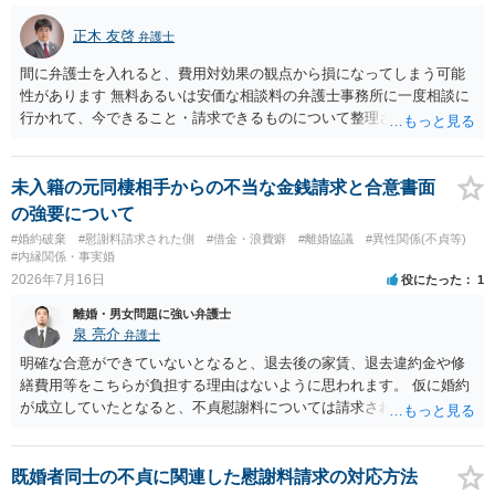
正木 友啓
弁護士
間に弁護士を入れると、費用対効果の観点から損になってしまう可能
性があります 無料あるいは安価な相談料の弁護士事務所に一度相談に
行かれて、今できること・請求できるものについて整理されるのがよ
いかと思います
未入籍の元同棲相手からの不当な金銭請求と合意書面
の強要について
#婚約破棄
#慰謝料請求された側
#借金・浪費癖
#離婚協議
#異性関係(不貞等)
#内縁関係・事実婚
2026年7月16日
役にたった
1
離婚・男女問題に強い弁護士
泉 亮介
弁護士
明確な合意ができていないとなると、退去後の家賃、退去違約金や修
繕費用等をこちらが負担する理由はないように思われます。 仮に婚約
が成立していたとなると、不貞慰謝料については請求される可能性が
あるため検討しておく必要があるでしょう。 弁護士を立てる予定であ
れば早めに弁護士に相談し、弁護士から回答をさせると良いでしょ
う。
既婚者同士の不貞に関連した慰謝料請求の対応方法