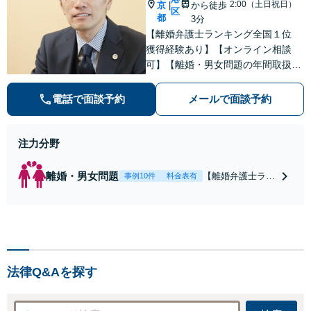
2:00（土日祝日）
京
から徒歩
|
区
都
3分
【離婚弁護士ランキング全国１位
獲得経験あり】【オンライン相談
可】【離婚・男女問題の年間取扱件
数100件以上】 離婚や男女問題で泣
き寝入りしたくないという方は是非
電話で面談予約
メールで面談予約
ご相談ください。
注力分野
離婚・男女問題
【離婚弁護士ラン
事例10件
料金表有
キング全国１位
獲得経験あり】
【初回相談料１時
間１万１０００
円】【離婚・不倫
問題に特化／実績
法律Q&Aを探す
多数】財産分与、
慰謝料、養育費等
で金銭的に満足で