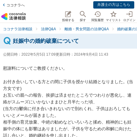
弁護士の方はこちら
ココナラへ
投稿する
探す
閲覧履歴
マイリスト
ログイン
ココナラ法律相談
法律Q&A
離婚・男女問題の法律Q&A
婚約破棄の
妊娠中の婚約破棄について
公開日時：
2022年5月5日 17:09
更新日時：
2024年9月4日 11:43
慰謝料についてご教授ください。

お付き合いしている方との間に子供を授かり結婚となりました。(当
方女です)

お互いの親への報告、挨拶は済ませたところでつわりが悪化し、連
絡がスムーズにいかないままひと月半たった頃、

(当方の)鬱病に付き合いきれないので別れくれ、子供はおろしても
いいとメールが届きました。

相手側の育児放棄、中絶の勧めなどいろいろと揉め、精神的にも妊
娠中の体にも影響はありましたが、子供を守るための和解に向けた
話し合いと、婚約継続を申し出ました。
