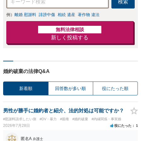
検索
きる解決を目指し
ます。
例）
離婚 慰謝料
誹謗中傷
相続 遺産
著作物 違法
無料法律相談
新しく投稿する
婚約破棄の法律Q&A
新着順
回答数が多い順
役にたった順
男性が勝手に婚約者と紹介、法的対処は可能ですか？
#慰謝料請求したい側
#DV・暴力
#親権
#婚約破棄
#内縁関係・事実婚
2026年7月28日
役にたった
1
匿名A
弁護士