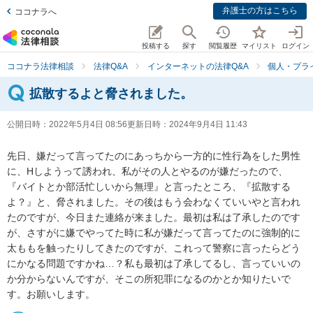
弁護士の方はこちら
ココナラへ
投稿する
探す
閲覧履歴
マイリスト
ログイン
ココナラ法律相談
法律Q&A
インターネットの法律Q&A
個人・プラ
拡散するよと脅されました。
公開日時：
2022年5月4日 08:56
更新日時：
2024年9月4日 11:43
先日、嫌だって言ってたのにあっちから一方的に性行為をした男性
に、Hしようって誘われ、私がその人とやるのが嫌だったので、
『バイトとか部活忙しいから無理』と言ったところ、『拡散する
よ？』と、脅されました。その後はもう会わなくていいやと言われ
たのですが、今日また連絡が来ました。最初は私は了承したのです
が、さすがに嫌でやってた時に私が嫌だって言ってたのに強制的に
太ももを触ったりしてきたのですが、これって警察に言ったらどう
にかなる問題ですかね…？私も最初は了承してるし、言っていいの
か分からないんですが、そこの所犯罪になるのかとか知りたいで
す。お願いします。