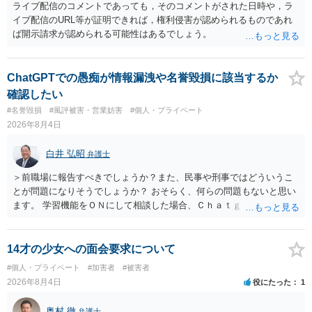
ライブ配信のコメントであっても，そのコメントがされた日時や，ラ
イブ配信のURL等が証明できれば，権利侵害が認められるものであれ
ば開示請求が認められる可能性はあるでしょう。
ChatGPTでの愚痴が情報漏洩や名誉毀損に該当するか
確認したい
#名誉毀損
#風評被害・営業妨害
#個人・プライベート
2026年8月4日
白井 弘昭
弁護士
＞前職場に報告すべきでしょうか？また、民事や刑事ではどういうこ
とが問題になりそうでしょうか？ おそらく、何らの問題もないと思い
ます。 学習機能をＯＮにして相談した場合、Ｃｈａｔｇｐｔがｏｐｅ
ｎＡＩに相談内容を蓄積し、他の質問者への何らかの回答の際に参照
する可能性がありますが、個人名や会社名を特定していない限り、一
般論として抽象化されて回答に織り込まれる可能性が生じるにすぎま
14才の少女への面会要求について
せんので、その情報自体が、秘密情報に当たるとは思えませんし、名
#個人・プライベート
#加害者
#被害者
誉棄損として、個人や会社に対する誹謗中傷の不特定多数への公開に
2026年8月4日
役にたった
1
当たるとも思われません。 もちろん、誰がその内容をｃｈａｔｇｐｔ
に入力したかも第三者にしられることはないので、個人や会社の特定
奥村 徹
弁護士