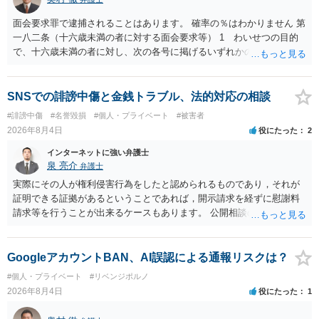
をせずに書き込んだことで（おそらく特定して書き込んだとして
も）、相談者さんが刑事民事の責任に問われることはないでしょう。
面会要求罪で逮捕されることはあります。 確率の％はわかりません 第
私見ながらご参考まで。
一八二条（十六歳未満の者に対する面会要求等） 1 わいせつの目的
で、十六歳未満の者に対し、次の各号に掲げるいずれかの行為をした
者（当該十六歳未満の者が十三歳以上である場合については、その者
が生まれた日より五年以上前の日に生まれた者に限る。）は、一年以
下の拘禁刑又は五十万円以下の罰金に処する。 一 威迫し、偽計を用
SNSでの誹謗中傷と金銭トラブル、法的対応の相談
い又は誘惑して面会を要求すること。 二 拒まれたにもかかわらず、
#誹謗中傷
#名誉毀損
#個人・プライベート
#被害者
反復して面会を要求すること。 三 金銭その他の利益を供与し、又は
2026年8月4日
役にたった
2
その申込み若しくは約束をして面会を要求すること。 2前項の罪を犯
し、よってわいせつの目的で当該十六歳未満の者と面会をした者は、
インターネットに強い弁護士
二年以下の拘禁刑又は百万円以下の罰金に処する。
泉 亮介
弁護士
実際にその人が権利侵害行為をしたと認められるものであり，それが
証明できる証拠があるということであれば，開示請求を経ずに慰謝料
請求等を行うことが出来るケースもあります。 公開相談の場では回答
は難しいかと思われますので，お手持ちの証拠資料を持参の上弁護士
に個別に相談されると良いでしょう。
GoogleアカウントBAN、AI誤認による通報リスクは？
#個人・プライベート
#リベンジポルノ
2026年8月4日
役にたった
1