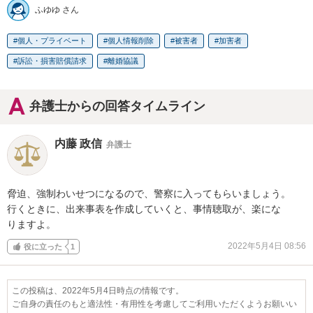
ふゆゆ さん
個人・プライベート
個人情報削除
被害者
加害者
訴訟・損害賠償請求
離婚協議
弁護士からの回答タイムライン
内藤 政信
弁護士
脅迫、強制わいせつになるので、警察に入ってもらいましょう。

行くときに、出来事表を作成していくと、事情聴取が、楽にな

りますよ。
2022年5月4日 08:56
役に立った
1
この投稿は、2022年5月4日時点の情報です。
ご自身の責任のもと適法性・有用性を考慮してご利用いただくようお願いい