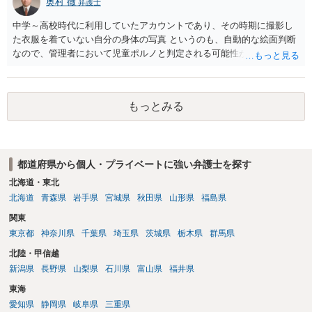
奥村 徹
弁護士
中学～高校時代に利用していたアカウントであり、その時期に撮影し
た衣服を着ていない自分の身体の写真 というのも、自動的な絵面判断
なので、管理者において児童ポルノと判定される可能性があります。
日本警察に連絡される可能性はあるでしょう。
もっとみる
都道府県から個人・プライベートに強い弁護士を探す
北海道・東北
北海道
青森県
岩手県
宮城県
秋田県
山形県
福島県
関東
東京都
神奈川県
千葉県
埼玉県
茨城県
栃木県
群馬県
北陸・甲信越
新潟県
長野県
山梨県
石川県
富山県
福井県
東海
愛知県
静岡県
岐阜県
三重県