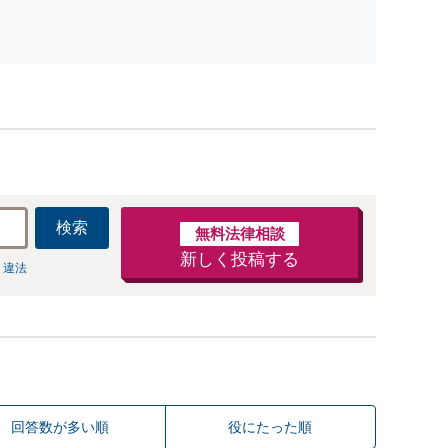
害・むち打ち等】交通事故でご家族がなくなってしまった
やお怪我された方はまずご相談ください。ご自身での対応
は損をしてしまうかもしれません。代わりに交渉・手続き
し、負担を軽減。
検索
無料法律相談
新しく投稿する
 違法
回答数が多い順
役にたった順