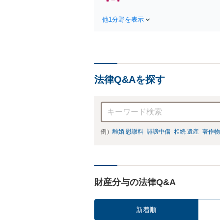
障
方
他1分野を表示
で
を
法律Q&Aを探す
例）
離婚 慰謝料
誹謗中傷
相続 遺産
著作物
財産分与の法律Q&A
新着順