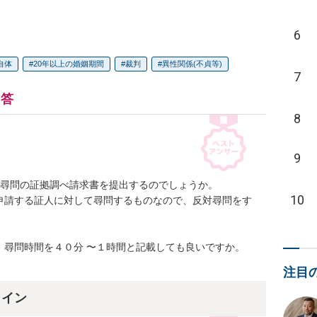
6
自体
20年以上の婚姻期間
裁判
異性関係(不貞等)
7
回答
8
9
対尋問の証拠調べ請求書を提出するのでしょうか。

10
申請する証人に対して尋問するものなので、反対尋問をす
尋問時間を４０分 〜１時間と記載しても良いですか。

注目
ライン