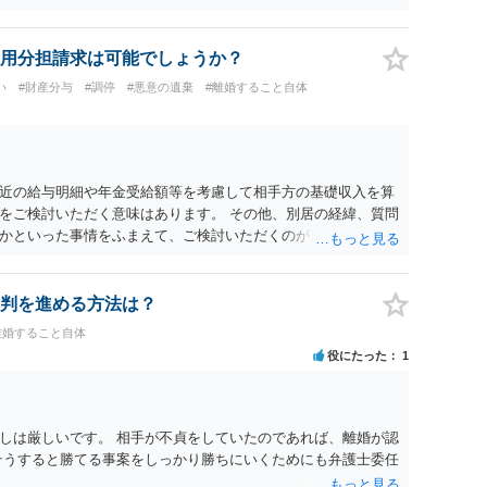
、長期間同居を続けると、不貞を許したとの評価につながる場合
、ご参考まで。
用分担請求は可能でしょうか？
い
#財産分与
#調停
#悪意の遺棄
#離婚すること自体
近の給与明細や年金受給額等を考慮して相手方の基礎収入を算
をご検討いただく意味はあります。 その他、別居の経緯、質問
かといった事情をふまえて、ご検討いただくのが良いかと思い
判を進める方法は？
離婚すること自体
役にたった
1
しは厳しいです。 相手が不貞をしていたのであれば、離婚が認
そうすると勝てる事案をしっかり勝ちにいくためにも弁護士委任