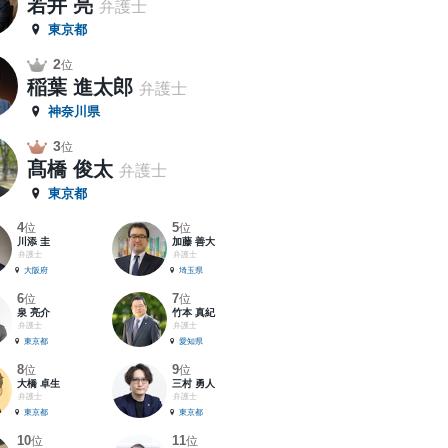
若井 亮
弁護士
東京都
2
位
稲葉 進太郎
弁護士
神奈川県
3
位
髙橋 俊太
弁護士
東京都
4
5
位
位
川添 圭
加藤 善大
弁護士
弁護士
大阪府
埼玉県
6
7
位
位
泉 亮介
竹本 真紀
弁護士
弁護士
東京都
愛知県
8
9
位
位
大橋 卓生
三村 勇人
弁護士
弁護士
東京都
東京都
10
11
位
位