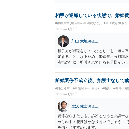
きると思われます。 ただし、不貞発覚後
がありますので、ご注意ください。 以上
相手が退職している状態で、婚姻費
#婚姻費用(別居中の生活費など)
#生活費を渡さな
2026年8月2日
外山 大地
弁護士
相手方が退職をしていたとしても、通常直
定することになるため、婚姻費用分担請求
者様の年収、監護されているお子様がいる
ます。
離婚調停不成立後、弁護士なしで裁
#財産分与
#異性関係(不貞等)
#審判
#調停
#
2026年8月3日
鬼沢 健士
弁護士
調停ならまだしも、訴訟となると弁護士な
められる可能性はかなり高いでしょう。 
を強くおすすめします。