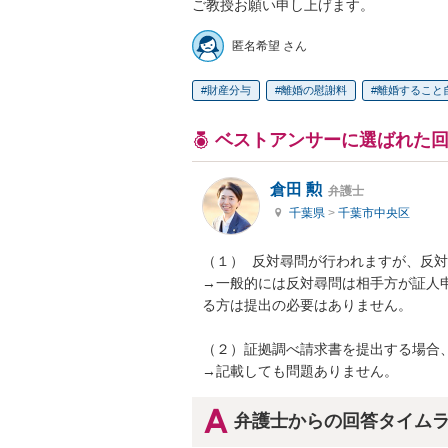
ご教授お願い申し上げます。
匿名希望 さん
財産分与
離婚の慰謝料
離婚すること
ベストアンサーに選ばれた
倉田 勲
弁護士
千葉県
>
千葉市中央区
（１）  反対尋問が行われますが、反
→一般的には反対尋問は相手方が証人
る方は提出の必要はありません。

（２）証拠調べ請求書を提出する場合、
→記載しても問題ありません。
弁護士からの回答タイム