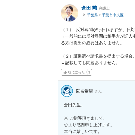
倉田 勲
弁護士
千葉県
>
千葉市中央区
（１）  反対尋問が行われますが、反
→一般的には反対尋問は相手方が証人
る方は提出の必要はありません。

（２）証拠調べ請求書を提出する場合、
→記載しても問題ありません。
役に立った
3
匿名希望
さん
倉田先生。

※ ご指導頂きまして、

心より感謝申し上げます。

本当に嬉しいです。
