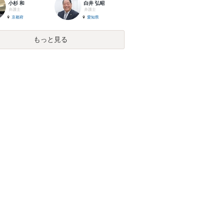
小杉 和
白井 弘昭
弁護士
弁護士
京都府
愛知県
もっと見る