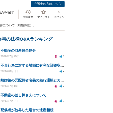
弁護士の方はこちら
&Aを探す
閲覧履歴
マイリスト
ログイン
求書について（離婚訴訟）」
分与の法律Q&Aランキング
不動産の財産保全処分
1
2026年7月29日
不貞行為に対する離婚に有利な証拠収集方法と法的手続きについて
2
2026年8月5日
離婚後の元配偶者名義の銀行通帳とカードの処分方法について
2
2026年7月13日
不動産の差し押さえについて
2
2026年7月21日
配偶者が他界した場合の遺産相続