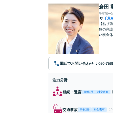
倉田 
千葉第一
千葉
【粘り強
数の弁護
い料金体
す。まず
電話でお問い合わせ
注力分野
相続・遺言
事例1件
料金表有
交通事故
【弁
事例2件
料金表有