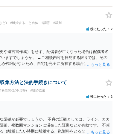
など)
#離婚すること自体
#調停
#裁判
役にたった
2
更や遺言書作成）をせず、配偶者が亡くなった場合は配偶者名
ていますでしょうか。 →ご相談内容を拝見する限りでは、その
２しか権利がないため、自宅を完全に所有する場合は、他の相続
の支払いが必要になります。
収集方法と法的手続きについて
#異性関係(不貞等)
#離婚協議
役にたった
2
な証拠が必要でしょうか。 不貞の証拠としては、ライン、カカ
証拠、複数回マンションに滞在した証拠などが有効です。 不貞
る（離婚したい時期に離婚する、慰謝料をとるなど）ことがで