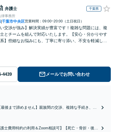
勲
弁護士
千葉県
法律事務所
県
千葉市中央区
営業時間：09:00~20:00（土日祝日）
|
い交渉が強み】解決実績が豊富です！複雑な問題には、複
士とチームを組んで対応いたします。【安心・分かりやす
系】些細なお悩みにも、丁寧に寄り添い、不安を軽減しま
はお気軽にご相談ください。
メールでお問い合わせ
【最後まで諦めません】親族間の交渉、複雑な手続き、全
て対応します！不利な条件で合意してしまう前にご相談く
ださい。【土地・不動産】長期化している問題もできる限
り円滑な交渉へと導きます。事業承継／相続放棄も対応可
護士費用特約の利用＆Zoom相談可】【死亡・骨折・後遺
能。【JR千葉駅近く】駐車場あり