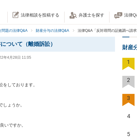
法律相談を投稿する
弁護士を探す
法律Q
女問題の法律Q&A
財産分与の法律Q&A
法律Q&A「反対尋問の証拠調べ請
書について（離婚訴訟）
財産
22年4月28日 11:05
1
2
訟をしております。

3
しょうか。

4
良いですか。

5