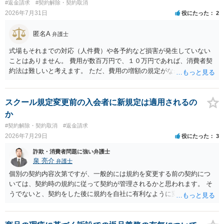
#返金請求
#契約解除・契約取消
2026年7月31日
役にたった
2
匿名A
弁護士
式場もそれまでの対応（人件費）や各予約など損害が発生していない
ことはありません。 費用が数百万円で、１０万円であれば、消費者契
約法は難しいと考えます。 ただ、費用の増額の規定がなかったのに増
額するのは契約違反ですので、増額に応じずに契約を維持すればよい
ということになり、解約するのは理由がないことになります。
スクール規定変更前の入会者に新規定は適用されるの
か
#契約解除・契約取消
#返金請求
2026年7月29日
役にたった
3
詐欺・消費者問題に強い弁護士
泉 亮介
弁護士
個別の契約内容次第ですが、一般的には規約を変更する前の契約につ
いては、契約時の規約に従って契約が管理されるかと思われます。 そ
うでないと、契約をした後に規約を自社に有利なように変更し、それ
を従前の顧客にも適用するということが認められてしまい不合理とな
る場合があるかと思われます。