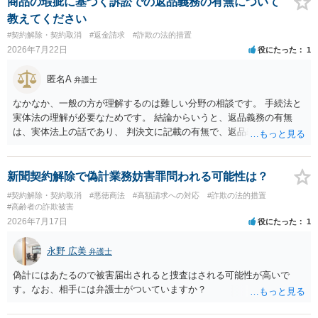
商品の瑕疵に基づく訴訟での返品義務の有無について
教えてください
#契約解除・契約取消
#返金請求
#詐欺の法的措置
2026年7月22日
役にたった
1
匿名A
弁護士
なかなか、一般の方が理解するのは難しい分野の相談です。 手続法と
実体法の理解が必要なためです。 結論からいうと、返品義務の有無
は、実体法上の話であり、 判決文に記載の有無で、返品義務の有無が
左右されることはありません。 ただし、「原告は被告に対し商品を返
品せよ」と判決文に書かれていなくても、 全額支払い判決の前提とし
て、契約不適合責任を理由に契約を解除してれば、 原状回復義務とし
新聞契約解除で偽計業務妨害罪問われる可能性は？
て、相談者さんは、商品の返品義務を負うことになります。 ただし、
#契約解除・契約取消
#悪徳商法
#高額請求への対応
#詐欺の法的措置
訴訟上何等かの形で、返品義務の有無が争われ争点化していたが、 結
#高齢者の詐欺被害
論として、返品義務が存在しないというような判断が判決理由中で下
2026年7月17日
役にたった
1
されていれば、 相手は返品請求を再度主張できない可能性はあります
（信義則による主張制限）。
永野 広美
弁護士
偽計にはあたるので被害届出されると捜査はされる可能性が高いで
す。なお、相手には弁護士がついていますか？