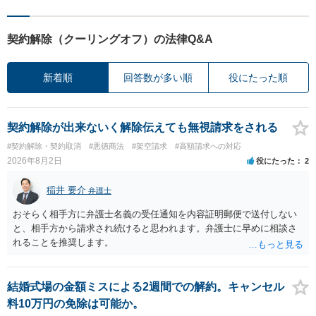
契約解除（クーリングオフ）の法律Q&A
新着順
回答数が多い順
役にたった順
契約解除が出来ないく解除伝えても無視請求をされる
#契約解除・契約取消
#悪徳商法
#架空請求
#高額請求への対応
2026年8月2日
役にたった
2
稲井 要介
弁護士
おそらく相手方に弁護士名義の受任通知を内容証明郵便で送付しない
と、相手方から請求され続けると思われます。弁護士に早めに相談さ
れることを推奨します。
結婚式場の金額ミスによる2週間での解約。キャンセル
料10万円の免除は可能か。