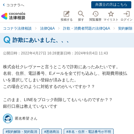
弁護士の方はこちら
ココナラへ
投稿する
探す
閲覧履歴
マイリスト
ログイン
ココナラ法律相談
法律Q&A
詐欺・消費者問題の法律Q&A
契約解除
詐欺にあいました、、、
公開日時：
2022年4月27日 16:28
更新日時：
2024年9月4日 11:43
株式会社クレヴァーと言うところで詐欺にあったみたいです。

名前、住所、電話番号、Eメールを全て打ち込みし、初期費用後払
いを選択してしまい登録が済みました。

この場合どのように対処するのがいいですか？？

このまま、LINEをブロック削除してもいいものですか？？

銀行口座は教えていないです
匿名希望 さん
契約解除・契約取消
悪徳商法
本名・住所・電話番号が不明