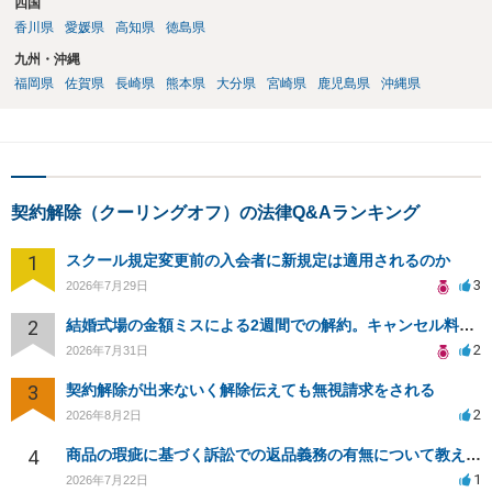
四国
香川県
愛媛県
高知県
徳島県
九州・沖縄
福岡県
佐賀県
長崎県
熊本県
大分県
宮崎県
鹿児島県
沖縄県
契約解除（クーリングオフ）の法律Q&Aランキング
1
スクール規定変更前の入会者に新規定は適用されるのか
3
2026年7月29日
2
結婚式場の金額ミスによる2週間での解約。キャンセル料10万円の免除は可能か。
2
2026年7月31日
3
契約解除が出来ないく解除伝えても無視請求をされる
2
2026年8月2日
4
商品の瑕疵に基づく訴訟での返品義務の有無について教えてください
1
2026年7月22日