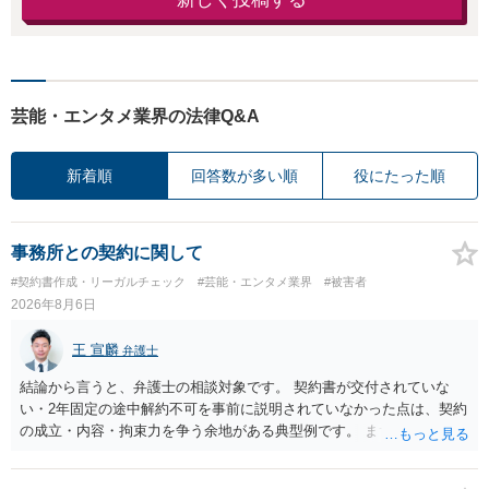
芸能・エンタメ業界の法律Q&A
新着順
回答数が多い順
役にたった順
事務所との契約に関して
#契約書作成・リーガルチェック
#芸能・エンタメ業界
#被害者
2026年8月6日
王 宣麟
弁護士
結論から言うと、弁護士の相談対象です。 契約書が交付されていな
い・2年固定の途中解約不可を事前に説明されていなかった点は、契約
の成立・内容・拘束力を争う余地がある典型例です。 まずは、運営と
のやり取り、規約のスクショ等の証拠を集めて、弁護士に相談されて
みてはいかがでしょうか。 また同時並行で（もしまだされていないの