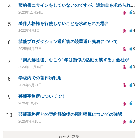
4
契約書にサインをしていないのですが、違約金を求められる。
5
2023年11月24日
5
著作人格権を行使しないことを求められた場合
4
2022年6月2日
6
芸能プロダクション退所後の競業避止義務について
3
2025年5月27日
7
「契約解除後、むこう1年は類似の活動を禁ずる」会社が倒産した場合でも施行されますか？
3
2023年11月15日
8
学校内での著作物利用
3
2026年5月21日
9
芸能事務所についてです
1
2025年10月2日
10
芸能事務所との契約解除後の権利帰属についての確認
3
2025年6月15日
もっと見る