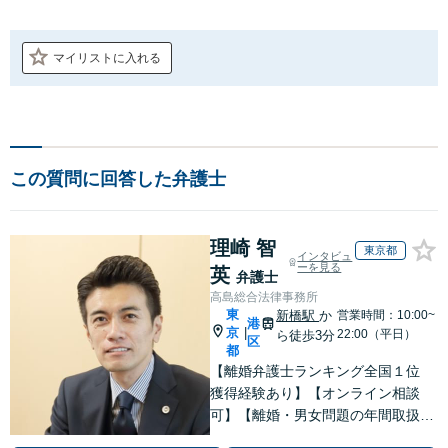
マイリストに入れる
この質問に回答した弁護士
理崎 智
東京都
インタビュ
ーを見る
英
弁護士
高島総合法律事務所
東
新橋駅
か
営業時間：10:00~
港
京
|
22:00（平日）
ら徒歩3分
区
都
【離婚弁護士ランキング全国１位
獲得経験あり】【オンライン相談
可】【離婚・男女問題の年間取扱件
数100件以上】 離婚や男女問題で泣