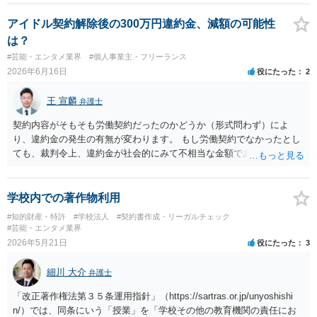
るなら、郵便でも送っておけばよいでしょう。
アイドル契約解除後の300万円違約金、減額の可能性
は？
#芸能・エンタメ業界
#個人事業主・フリーランス
2026年6月16日
役にたった
2
王 宣麟
弁護士
契約内容がそもそも労働契約だったのかどうか（形式問わず）によ
り、違約金の発生の有無が変わります。 もし労働契約でなかったとし
ても、裁判令上、違約金が社会的にみて不相当な金額である場合は無
効ないしは減額されているケースもあります。 ただし、月１０万円で
の支払いの承諾は、無効となるものについての追認とみなされる可能
性もあるので、どういった書面を出したのか等中身を確認しなければ
学校内での著作物利用
具体的なアドバイスは難しいように思われます。
#知的財産・特許
#学校法人
#契約書作成・リーガルチェック
#芸能・エンタメ業界
2026年5月21日
役にたった
3
細川 大介
弁護士
「改正著作権法第３５条運用指針」（https://sartras.or.jp/unyoshishi
n/）では、同条にいう「授業」を「学校その他の教育機関の責任にお