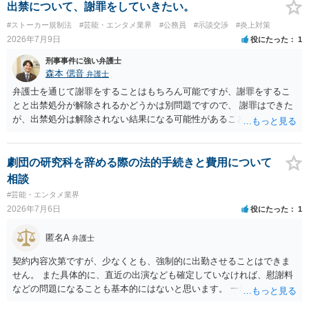
であれば）書面で退所意思の明確化はしておくべきだと考えます。
出禁について、謝罪をしていきたい。
#ストーカー規制法
#芸能・エンタメ業界
#公務員
#示談交渉
#炎上対策
2026年7月9日
役にたった
1
刑事事件に強い弁護士
森本 偲音
弁護士
弁護士を通じて謝罪をすることはもちろん可能ですが、謝罪をするこ
とと出禁処分が解除されるかどうかは別問題ですので、 謝罪はできた
が、出禁処分は解除されない結果になる可能性があることを踏まえた
うえで依頼する必要があるかと存じます。 以上、ご参考までに。
劇団の研究科を辞める際の法的手続きと費用について
相談
#芸能・エンタメ業界
2026年7月6日
役にたった
1
匿名A
弁護士
契約内容次第ですが、少なくとも、強制的に出勤させることはできま
せん。 また具体的に、直近の出演なども確定していなければ、慰謝料
などの問題になることも基本的にはないと思います。 一応はメールを
送ってますので、焦らずに静養されるのがよいと思います。 不安があ