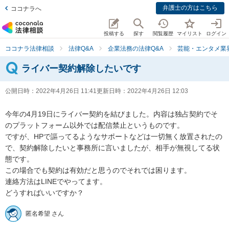
弁護士の方はこちら
ココナラへ
投稿する
探す
閲覧履歴
マイリスト
ログイン
ココナラ法律相談
法律Q&A
企業法務の法律Q&A
芸能・エンタメ業
ライバー契約解除したいです
公開日時：
2022年4月26日 11:41
更新日時：
2022年4月26日 12:03
今年の4月19日にライバー契約を結びました。内容は独占契約でそ
のプラットフォーム以外では配信禁止というものです。

ですが、HPで謳ってるようなサポートなどは一切無く放置されたの
で、契約解除したいと事務所に言いましたが、相手が無視してる状
態です。

この場合でも契約は有効だと思うのでそれでは困ります。

連絡方法はLINEでやってます。

どうすればいいですか？
匿名希望 さん