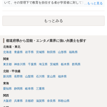
いて、その管理下で教育を担任する者が学習者に対して実施する教育
活動」と定義しています。 該当例として講義・実習、特別活動（学
級活動・クラブ活動・学校行事等）、部活動、課外補習授業等を、該
当しない例として自主的なボランティア活動・保護者会・ＰＴＡ活動
もっとみる
等を列挙しています。 本件をこれに当てはめますと、 ①主体である学
校司書は、学校図書館法第６条第１項上「専ら学校図書館の職務に従
事する職員」と位置づけられ、運用指針にいう「教育を担任する者」
に該当しません。 ②活動内容も、特別活動・学校行事等ではなく、図
都道府県から芸能・エンタメ業界に強い弁護士を探す
書館独自の読書推進活動であり、該当例のいずれにも当たりません。
したがって、本件展示は「授業の過程」要件を満たさず、３５条によ
北海道・東北
る適法化はできないと考えられます。 ただし、繰り返しになります
北海道
青森県
岩手県
宮城県
秋田県
山形県
福島県
が、ご相談のケースのような事案が裁判沙汰になることが現実的には
関東
ほぼないため、今後も裁判例が積み重なる可能性がきわめて低く、ど
東京都
神奈川県
千葉県
埼玉県
茨城県
栃木県
群馬県
ちらの解釈が正しいのかについて司法の判断が下されることがないも
のと思われます。
北陸・甲信越
新潟県
長野県
山梨県
石川県
富山県
福井県
東海
愛知県
静岡県
岐阜県
三重県
関西
大阪府
兵庫県
京都府
滋賀県
奈良県
和歌山県