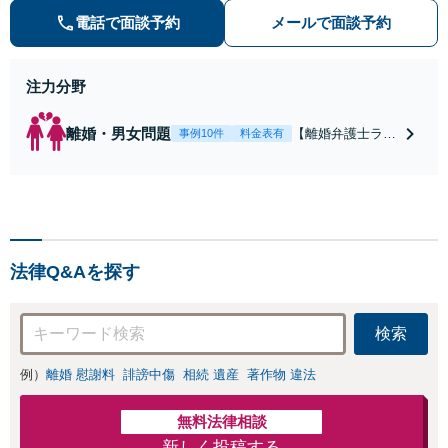
き寝入りしたくないという方は是非
電話で面談予約
メールで面談予約
ご相談ください。
注力分野
離婚・男女問題
【離婚弁護士ラン
事例10件
料金表有
キング全国１位
獲得経験あり】
【初回相談料１時
間１万１０００
円】【離婚・不倫
問題に特化／実績
法律Q&Aを探す
多数】財産分与、
慰謝料、養育費等
で金銭的に満足で
検索
きる解決を目指し
ます。
例）
離婚 慰謝料
誹謗中傷
相続 遺産
著作物 違法
無料法律相談
新しく投稿する