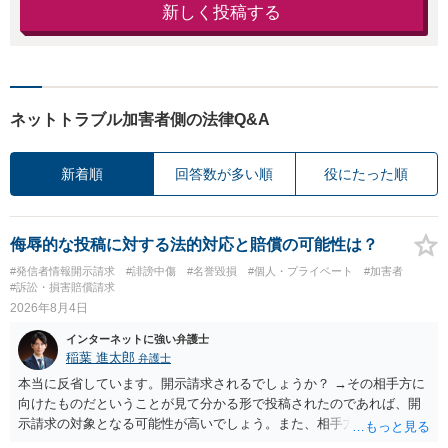
新しく投稿する
ネットトラブル加害者側の法律Q&A
新着順
回答数が多い順
役にたった順
侮辱的な投稿に対する法的対応と賠償の可能性は？
#発信者情報開示請求
#誹謗中傷
#名誉毀損
#個人・プライベート
#加害者
#訴訟・損害賠償請求
2026年8月4日
インターネットに強い弁護士
稲葉 進太郎
弁護士
本当に反省しています。開示請求されるでしょうか？ →その相手方に
向けたものだということが見て分かる形で投稿されたのであれば、開
示請求の対象となる可能性が高いでしょう。また、相手方の投稿した
文章からすると、実際に発信者情報開示請求がなされる可能性がある