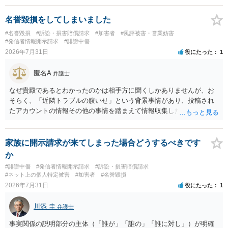
と存じます。発信者情報開示請求が進むと、投稿に使った回線の契約
者のところに、意見照会がなされます。アカウント情報開示の場合
名誉毀損をしてしまいました
は、アカウントの登録メールに意見照会がなされます。 また、された
#名誉毀損
#訴訟・損害賠償請求
#加害者
#風評被害・営業妨害
場合賠償金はいくらでしょうか。 →ケースバイケースであり、数万円
#発信者情報開示請求
#誹謗中傷
から１００万単位まで様々でしょう。裁判外であれば交渉して相手方
2026年7月31日
役にたった
1
の請求額から減額することを試みることとなるでしょう。
匿名A
弁護士
なぜ貴殿であるとわかったのかは相手方に聞くしかありませんが、お
そらく、「近隣トラブルの腹いせ」という背景事情があり、投稿され
たアカウントの情報その他の事情を踏まえて情報収集した結果、この
ような投稿をするのは貴殿しかいないと推測したもので、これに対し
貴殿が投稿した事実を認めてしまったことで「答え合わせ」になって
しまったのではないでしょうか。 相手方の動きについても、相手方次
家族に開示請求が来てしまった場合どうするべきです
第ですので何とも言えません。公開の場で回答するには情報が乏し
か
く、ここで詳細を明らかにすることは事案の特定に繋がってしまうの
#誹謗中傷
#発信者情報開示請求
#訴訟・損害賠償請求
で、弁護士へ直接相談した方がよいです。
#ネット上の個人特定被害
#加害者
#名誉毀損
2026年7月31日
役にたった
1
川添 圭
弁護士
事実関係の説明部分の主体（「誰が」「誰の」「誰に対し」）が明確