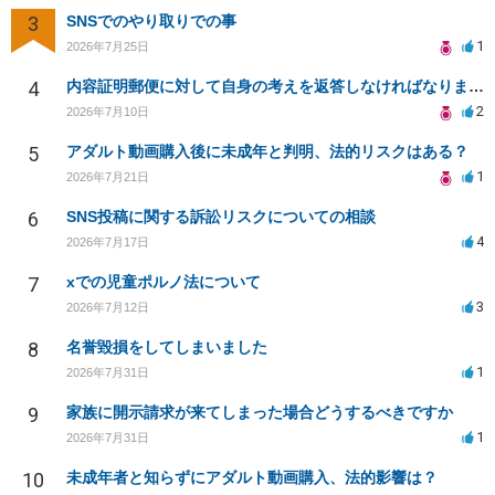
3
SNSでのやり取りでの事
1
2026年7月25日
4
内容証明郵便に対して自身の考えを返答しなければなりませんか？
2
2026年7月10日
5
アダルト動画購入後に未成年と判明、法的リスクはある？
1
2026年7月21日
6
SNS投稿に関する訴訟リスクについての相談
4
2026年7月17日
7
xでの児童ポルノ法について
3
2026年7月12日
8
名誉毀損をしてしまいました
1
2026年7月31日
9
家族に開示請求が来てしまった場合どうするべきですか
1
2026年7月31日
10
未成年者と知らずにアダルト動画購入、法的影響は？