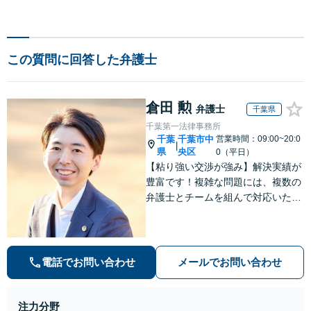
この質問に回答した弁護士
倉田 勲
弁護士
千葉県
千葉第一法律事務所
千葉
千葉市中
営業時間：09:00~20:0
|
県
央区
0（平日）
【粘り強い交渉が強み】解決実績が
豊富です！複雑な問題には、複数の
弁護士とチームを組んで対応いたし
ます。【安心・分かりやすい料金体
系】些細なお悩みにも、丁寧に寄り
添い、不安を軽減します。まずはお
気軽にご相談ください。
電話でお問い合わせ
メールでお問い合わせ
注力分野