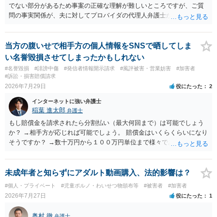
でない部分があるため事案の正確な理解が難しいところですが、ご質
問の事実関係が、夫に対してプロバイダの代理人弁護士から発信者情
報開示請求の意見照会が届いたということであれば、いずれは発信者
情報として夫の氏名と住所が開示され、開示請求者（の代理人弁護
士）が、夫に対して内容証明郵便を送ったり訴訟の提起がなされたり
当方の腹いせで相手方の個人情報をSNSで晒してしま
する可能性があるように思われます。この場合は、開示請求者（とあ
い名誉毀損させてしまったかもしれない
る女性？）の代理人弁護士へ、実は投稿者があなたであるという内容
#名誉毀損
#誹謗中傷
#発信者情報開示請求
#風評被害・営業妨害
#加害者
とともに、あなたから連絡することもあり得ます。 夫がクレーム電話
#訴訟・損害賠償請求
を入れた「相手方の法律事務所」というのがプロバイダの代理人の事
2026年7月29日
役にたった
2
務所であるのか、それとも開示請求者の代理人の事務所なのかが不明
インターネットに強い弁護士
ですが、もし前者であれば、書類の再送要請にはあまり意味はなく、
稲葉 進太郎
弁護士
一方、後者であるなら、夫を被告として提訴に至る可能性も考える必
要が出てきます。 あなたと夫との夫婦関係の状況（別居中なのか、夫
もし賠償金を請求されたら分割払い（最大何回まで）は可能でしょう
婦関係は良好なのか、あなたが夫へ嘘をついたのか等）がよくわから
か？ →相手方が応じれば可能でしょう。 賠償金はいくらくらいになり
ないところがあり、実際にどのような対応がベターなのかを正確に検
そうですか？ →数十万円から１００万円単位まで様々であり、不明で
討するためには、公開の相談ではなく、詳しい事実関係を整理した上
す。相手方から相談者様に対し請求がなされた場合、減額や分割の交
で弁護士へ直接相談するべきでしょう。
渉が行われ、双方合意に至れば支払が開始され、決裂して相手方が訴
訟提起を選択すれば訴訟の中で解決がなされる流れが通常です。
未成年者と知らずにアダルト動画購入、法的影響は？
#個人・プライベート
#児童ポルノ・わいせつ物頒布等
#被害者
#加害者
2026年7月27日
役にたった
1
奥村 徹
弁護士