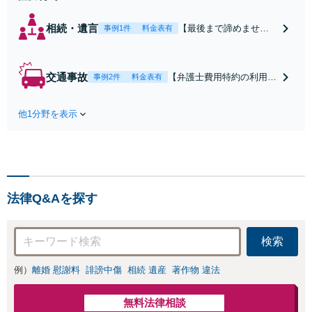
相続・遺言
【最後まで諦めませ
事例1件
料金表有
ん】親族間の交渉、複
雑な手続き、全て対応
します！不利な条件で
交通事故
【弁護士費用特約の利用＆
事例2件
料金表有
合意してしまう前にご
Zoom相談可】【死亡・骨
相談ください。【土
折・後遺障害・むち打ち
地・不動産】長期化し
他1分野を表示
等】交通事故でご家族がな
ている問題もできる限
くなってしまった方やお怪
り円滑な交渉へと導き
我された方はまずご相談く
ます。事業承継／相続
ださい。ご自身での対応で
放棄も対応可能。【JR
は損をしてしまうかもしれ
千葉駅近く】駐車場あ
ません。代わりに交渉・手
り
法律Q&Aを探す
続きをし、負担を軽減。
検索
例）
離婚 慰謝料
誹謗中傷
相続 遺産
著作物 違法
無料法律相談