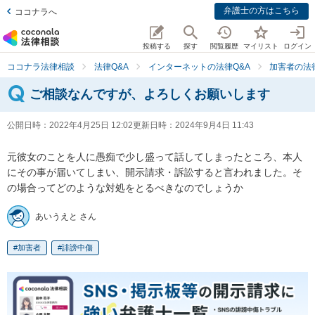
弁護士の方はこちら
ココナラへ
投稿する
探す
閲覧履歴
マイリスト
ログイン
ココナラ法律相談
法律Q&A
インターネットの法律Q&A
加害者の法
ご相談なんですが、よろしくお願いします
公開日時：
2022年4月25日 12:02
更新日時：
2024年9月4日 11:43
元彼女のことを人に愚痴で少し盛って話してしまったところ、本人
にその事が届いてしまい、開示請求・訴訟すると言われました。そ
の場合ってどのような対処をとるべきなのでしょうか
あいうえと さん
加害者
誹謗中傷