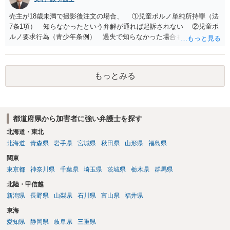
売主が18歳未満で撮影後注文の場合、 ①児童ポルノ単純所持罪（法
7条1項） 知らなかったという弁解が通れば起訴されない ②児童ポ
ルノ要求行為（青少年条例） 過失で知らなかった場合も処罰される
地域がある の罪名が検討されます。 警察にバレれば捜索差押を受け
ることになります。 対応としては、福祉犯罪に詳しい弁護士に相談
した上で 相手方の地域も知らない・年齢も知らなかったという弁
もっとみる
解 もう消したので持ってない という弁解を用意して、警察相談を
検討してください。
都道府県から加害者に強い弁護士を探す
北海道・東北
北海道
青森県
岩手県
宮城県
秋田県
山形県
福島県
関東
東京都
神奈川県
千葉県
埼玉県
茨城県
栃木県
群馬県
北陸・甲信越
新潟県
長野県
山梨県
石川県
富山県
福井県
東海
愛知県
静岡県
岐阜県
三重県