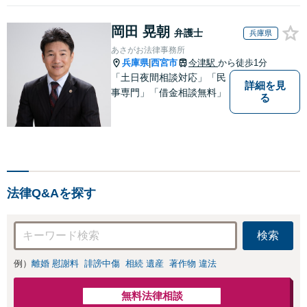
岡田 晃朝
弁護士
兵庫県
あさがお法律事務所
兵庫県
西宮市
今津駅
から徒歩1分
|
「土日夜間相談対応」「民
詳細を見
事専門」「借金相談無料」
る
法律Q&Aを探す
検索
例）
離婚 慰謝料
誹謗中傷
相続 遺産
著作物 違法
無料法律相談