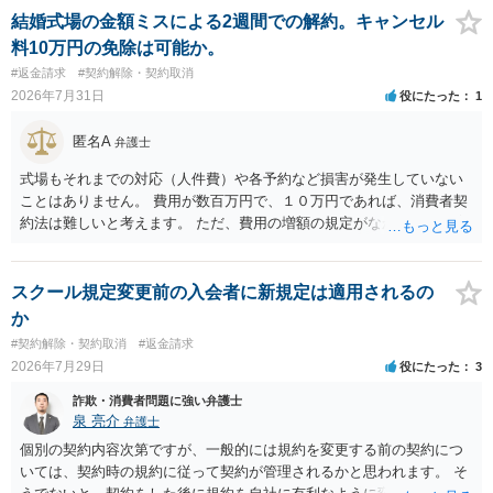
結婚式場の金額ミスによる2週間での解約。キャンセル
料10万円の免除は可能か。
#返金請求
#契約解除・契約取消
2026年7月31日
役にたった
1
匿名A
弁護士
式場もそれまでの対応（人件費）や各予約など損害が発生していない
ことはありません。 費用が数百万円で、１０万円であれば、消費者契
約法は難しいと考えます。 ただ、費用の増額の規定がなかったのに増
額するのは契約違反ですので、増額に応じずに契約を維持すればよい
ということになり、解約するのは理由がないことになります。
スクール規定変更前の入会者に新規定は適用されるの
か
#契約解除・契約取消
#返金請求
2026年7月29日
役にたった
3
詐欺・消費者問題に強い弁護士
泉 亮介
弁護士
個別の契約内容次第ですが、一般的には規約を変更する前の契約につ
いては、契約時の規約に従って契約が管理されるかと思われます。 そ