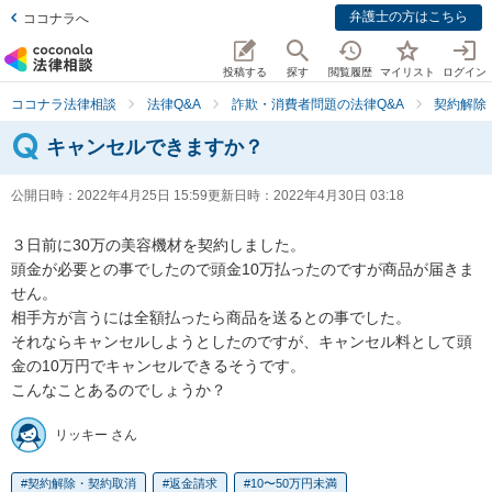
弁護士の方はこちら
ココナラへ
投稿する
探す
閲覧履歴
マイリスト
ログイン
ココナラ法律相談
法律Q&A
詐欺・消費者問題の法律Q&A
契約解除
キャンセルできますか？
公開日時：
2022年4月25日 15:59
更新日時：
2022年4月30日 03:18
３日前に30万の美容機材を契約しました。

頭金が必要との事でしたので頭金10万払ったのですが商品が届きま
せん。

相手方が言うには全額払ったら商品を送るとの事でした。

それならキャンセルしようとしたのですが、キャンセル料として頭
金の10万円でキャンセルできるそうです。

こんなことあるのでしょうか？
リッキー さん
契約解除・契約取消
返金請求
10〜50万円未満