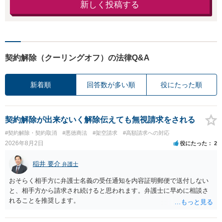
新しく投稿する
契約解除（クーリングオフ）の法律Q&A
新着順
回答数が多い順
役にたった順
契約解除が出来ないく解除伝えても無視請求をされる
#契約解除・契約取消
#悪徳商法
#架空請求
#高額請求への対応
2026年8月2日
役にたった
2
稲井 要介
弁護士
おそらく相手方に弁護士名義の受任通知を内容証明郵便で送付しない
と、相手方から請求され続けると思われます。弁護士に早めに相談さ
れることを推奨します。