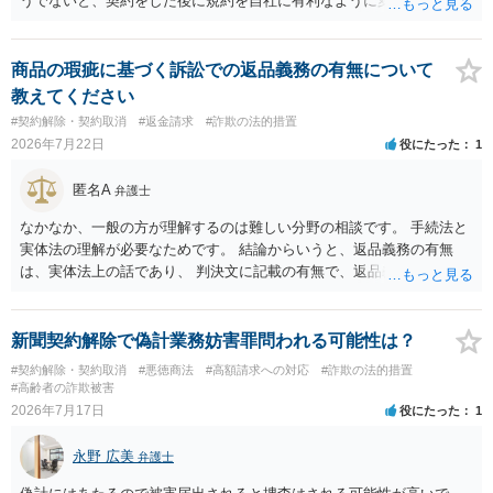
うでないと、契約をした後に規約を自社に有利なように変更し、それ
を従前の顧客にも適用するということが認められてしまい不合理とな
る場合があるかと思われます。
商品の瑕疵に基づく訴訟での返品義務の有無について
教えてください
#契約解除・契約取消
#返金請求
#詐欺の法的措置
2026年7月22日
役にたった
1
匿名A
弁護士
なかなか、一般の方が理解するのは難しい分野の相談です。 手続法と
実体法の理解が必要なためです。 結論からいうと、返品義務の有無
は、実体法上の話であり、 判決文に記載の有無で、返品義務の有無が
左右されることはありません。 ただし、「原告は被告に対し商品を返
品せよ」と判決文に書かれていなくても、 全額支払い判決の前提とし
て、契約不適合責任を理由に契約を解除してれば、 原状回復義務とし
新聞契約解除で偽計業務妨害罪問われる可能性は？
て、相談者さんは、商品の返品義務を負うことになります。 ただし、
#契約解除・契約取消
#悪徳商法
#高額請求への対応
#詐欺の法的措置
訴訟上何等かの形で、返品義務の有無が争われ争点化していたが、 結
#高齢者の詐欺被害
論として、返品義務が存在しないというような判断が判決理由中で下
2026年7月17日
役にたった
1
されていれば、 相手は返品請求を再度主張できない可能性はあります
（信義則による主張制限）。
永野 広美
弁護士