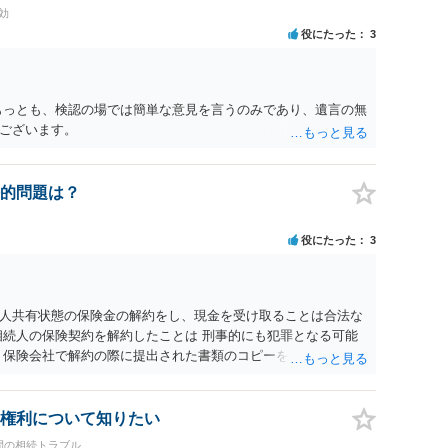
に高い）ということが言えると思います。
効
役にたった
3
もっとも、検認の場では簡単な意見を言うのみであり、遺言の無
ございます。
的問題は？
役にたった
3
人共有状態の保険金の解約をし、現金を受け取ることは合法な
相続人の保険契約を解約したことは 刑事的にも犯罪となる可能
 保険会社で解約の際に提出された書類のコピーを取得して、弁
れたら良いと思います。
権利について知りたい
間の相続トラブル