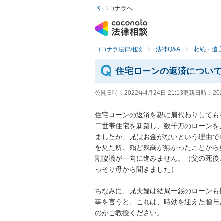
ココナラへ
ココナラ法律相談
法律Q&A
相続・遺言
住宅ローンの返済につい
公開日時：
2022年4月24日 21:13
更新日時：
20
住宅ローンの返済を親に肩代わりしても
二世帯住宅を新築し、数千万のローンを
ましたが、兄はお金がないという理由で
を見た所、殆ど残高が無かったことから
割協議が一向に進みません。（父の死後
っそり母から聞きました）

ちなみに、兄夫婦は結局一銭のローンも
事を言うと、これは、時効を迎えた贈与
のかご教授ください。