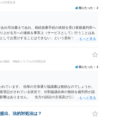
ルの代理交渉
役にたった
2
であれ司法書士であれ、相続放棄手続の依頼を受け家庭裁判所へ
り上がる方への連絡を事実上（サービスとして）行うことはあ
としてお受けすることはできない、という意味でした。
地の相続
#相続トラブルの代理交渉
役にたった
2
われています。 伯母の主張通り協議書は無効なのでしょうか。
産登記がされている状況で、分割協議自体の無効を裁判所が認
に影響はありません。 先方の訴訟の主張及び立証次第ですが、
書、筆跡鑑定 が提出されればその効力が否定される可能性はあ
わっていること ・御祖母様の意に反する遺産分割協議を行う実
 からすると、実際に遺産分割協議の効力が否定される可能性は
提出、法的対処法は？