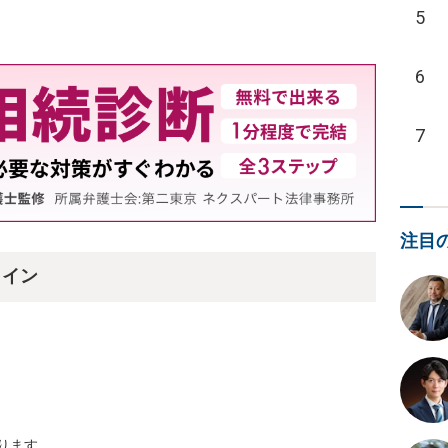
5
6
7
注目
ライン
ります。
