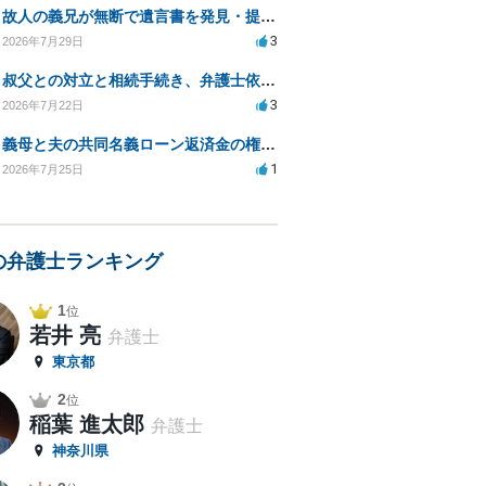
故人の義兄が無断で遺言書を発見・提出、法的対処法は？
3
2026年7月29日
叔父との対立と相続手続き、弁護士依頼の方法は？
3
2026年7月22日
義母と夫の共同名義ローン返済金の権利について知りたい
1
2026年7月25日
の弁護士ランキング
1
位
若井 亮
弁護士
東京都
2
位
稲葉 進太郎
弁護士
神奈川県