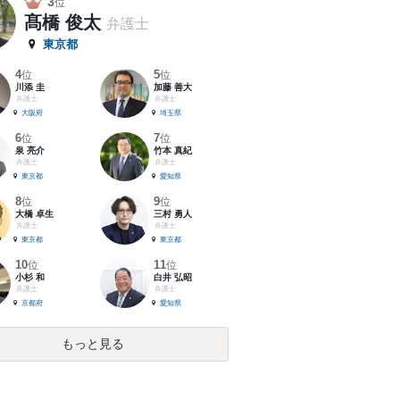
3
位
髙橋 俊太
弁護士
東京都
4
5
位
位
川添 圭
加藤 善大
弁護士
弁護士
大阪府
埼玉県
6
7
位
位
泉 亮介
竹本 真紀
弁護士
弁護士
東京都
愛知県
8
9
位
位
大橋 卓生
三村 勇人
弁護士
弁護士
東京都
東京都
10
11
位
位
小杉 和
白井 弘昭
弁護士
弁護士
京都府
愛知県
もっと見る