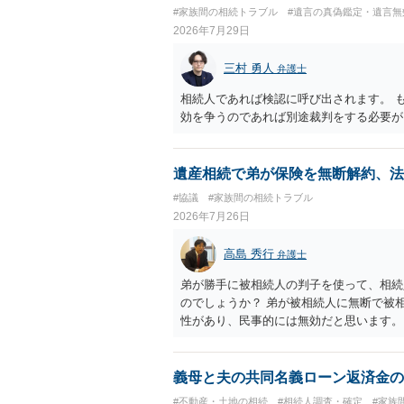
それほど高くない（立証のハードルは非常
#家族間の相続トラブル
#遺言の真偽鑑定・遺言無
2026年7月29日
三村 勇人
弁護士
相続人であれば検認に呼び出されます。 
効を争うのであれば別途裁判をする必要が
遺産相続で弟が保険を無断解約、法
#協議
#家族間の相続トラブル
2026年7月26日
高島 秀行
弁護士
弟が勝手に被相続人の判子を使って、相続
のでしょうか？ 弟が被相続人に無断で被
性があり、民事的には無効だと思います。
護士に面談で詳しい事情を話して相談 さ
義母と夫の共同名義ローン返済金の
#不動産・土地の相続
#相続人調査・確定
#家族