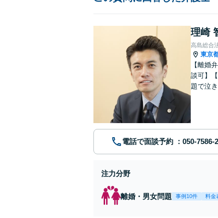
理崎 
高島総合
東京
【離婚弁
談可】【
題で泣き
電話で面談予約
注力分野
離婚・男女問題
事例10件
料金