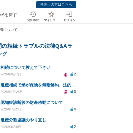
弁護士の方はこちら
&Aを探す
閲覧履歴
マイリスト
ログイン
返済について」
間の相続トラブルの法律Q&Aラ
ング
相続について教えて下さい
2
2026年8月7日
遺産相続で弟が保険を無断解約、法的問題は？
3
2026年7月26日
認知症診断後の財産移動について
9
2026年7月24日
遺産分割協議のやり直し
2
2026年8月5日