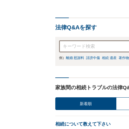
法律Q&Aを探す
例）
離婚 慰謝料
誹謗中傷
相続 遺産
著作物
家族間の相続トラブルの法律Q
新着順
相続について教えて下さい