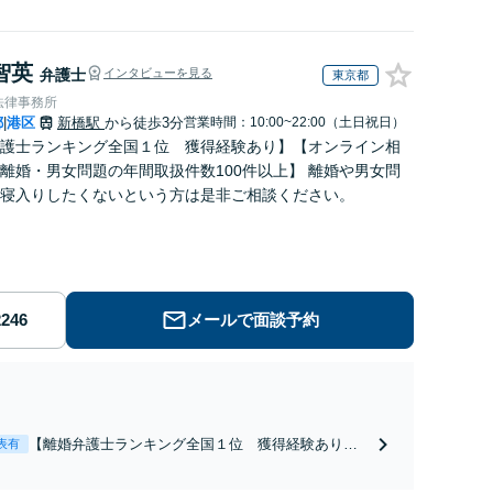
智英
弁護士
インタビューを見る
東京都
法律事務所
都
港区
新橋駅
から徒歩3分
営業時間：10:00~22:00（土日祝日）
|
護士ランキング全国１位 獲得経験あり】【オンライン相
離婚・男女問題の年間取扱件数100件以上】 離婚や男女問
寝入りしたくないという方は是非ご相談ください。
メールで面談予約
【離婚弁護士ランキング全国１位 獲得経験あり】
表有
【初回相談料１時間１万１０００円】【離婚・不倫
問題に特化／実績多数】財産分与、慰謝料、養育費