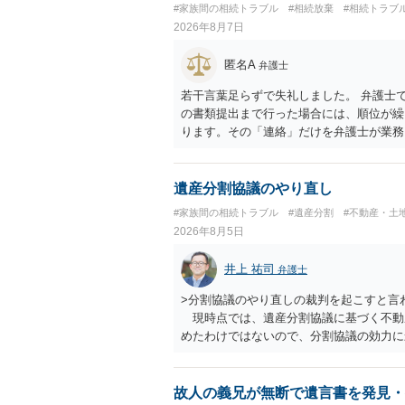
#家族間の相続トラブル
#相続放棄
#相続トラブ
2026年8月7日
匿名A
弁護士
若干言葉足らずで失礼しました。 弁護士
の書類提出まで行った場合には、順位が繰
ります。その「連絡」だけを弁護士が業務
遺産分割協議のやり直し
#家族間の相続トラブル
#遺産分割
#不動産・土
2026年8月5日
井上 祐司
弁護士
>分割協議のやり直しの裁判を起こすと言
現時点では、遺産分割協議に基づく不動
めたわけではないので、分割協議の効力
・御祖母様の認知能力に関する医師の意見
りますが、 ・伯母様自身が分割協議に加
益が誰にあったかの立証が困難であること
故人の義兄が無断で遺言書を発見・