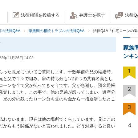
法律相談を投稿する
弁護士を探す
法律Q
の法律Q&A
家族間の相続トラブルの法律Q&A
法律Q&A「住宅ローンの
て
家族
ンキ
22年11月26日 14:08
1
らった長兄についてご質問します。十数年前の兄の結婚時、
兄と父で半々で組み、家の持ち分も1/2ずつの共有名義とし
ローンを全て父が払ってきそうです。父が急逝し、預金通帳
2
発覚しました。この事で、他の兄弟が怒ってしまい、遺産分
、兄の分の残ったローン分も父のお金から一括返済したとこ
3
払わないまま、現在は他の場所でくらしています。兄にこの
4
だからもう関係がないと言われました。どう対処すると良い