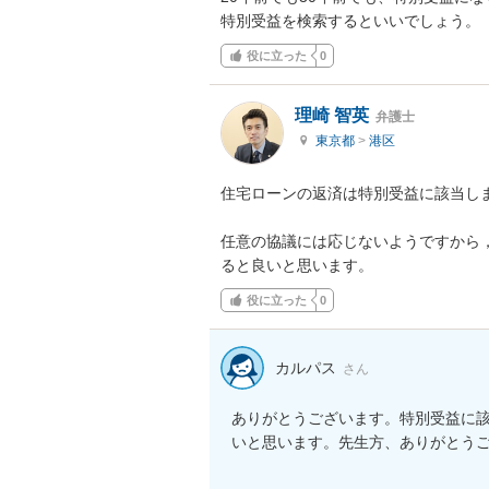
特別受益を検索するといいでしょう。
役に立った
0
理崎 智英
弁護士
東京都
>
港区
住宅ローンの返済は特別受益に該当しま
任意の協議には応じないようですから
ると良いと思います。
役に立った
0
カルパス
さん
ありがとうございます。特別受益に