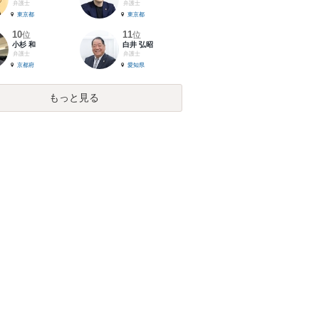
弁護士
弁護士
東京都
東京都
10
11
位
位
小杉 和
白井 弘昭
弁護士
弁護士
京都府
愛知県
もっと見る