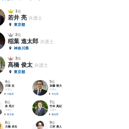
1
位
若井 亮
弁護士
東京都
2
位
稲葉 進太郎
弁護士
神奈川県
3
位
髙橋 俊太
弁護士
東京都
4
5
位
位
川添 圭
加藤 善大
弁護士
弁護士
大阪府
埼玉県
6
7
位
位
泉 亮介
竹本 真紀
弁護士
弁護士
東京都
愛知県
8
9
位
位
大橋 卓生
三村 勇人