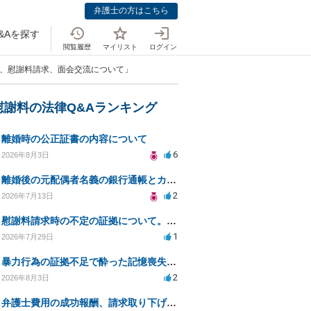
弁護士の方はこちら
&Aを探す
閲覧履歴
マイリスト
ログイン
為、慰謝料請求、面会交流について」
慰謝料の法律Q&Aランキング
離婚時の公正証書の内容について
6
2026年8月3日
離婚後の元配偶者名義の銀行通帳とカードの処分方法について
2
2026年7月13日
慰謝料請求時の不定の証拠について。効力があるのか知りたい。
1
2026年7月29日
暴力行為の証拠不足で酔った記憶喪失が認められるか？
2
2026年8月3日
弁護士費用の成功報酬、請求取り下げで減額可能か？