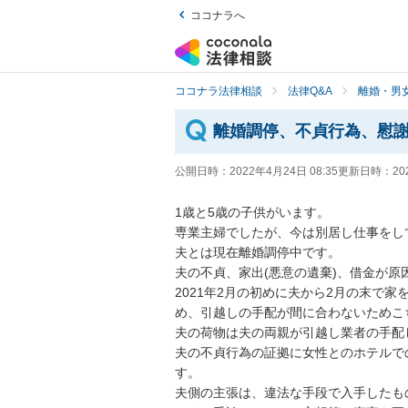
ココナラへ
ココナラ法律相談
法律Q&A
離婚・男
離婚調停、不貞行為、慰
公開日時：
2022年4月24日 08:35
更新日時：
20
1歳と5歳の子供がいます。

専業主婦でしたが、今は別居し仕事をし
夫とは現在離婚調停中です。

夫の不貞、家出(悪意の遺棄)、借金が原因
2021年2月の初めに夫から2月の末で
め、引越しの手配が間に合わないためこ
夫の荷物は夫の両親が引越し業者の手配
夫の不貞行為の証拠に女性とのホテルで
す。

夫側の主張は、違法な手段で入手したも