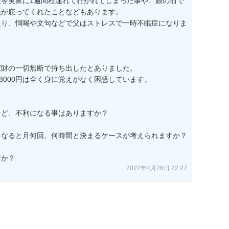
を実家に1週間程連れて行かれてしまった事や、娘の前で
が庇ってくれたことなどもあります。

たり、恫喝や文句などで父はストレスで一時不眠症になりま


と家財の一切無断で持ち出したとありました。

8000円は全く身に覚えがなく困惑しています。

ど、不利になる事はありますか？

なると月何回、何時間と決まるケースが考えられますか？

すか？
2022年4月26日 22:27