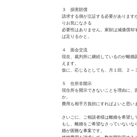
３　損害賠償

請求する側が立証する必要があります
りお気になさる

必要性はありません。家財は減価償却
ば足りるかと。

４　面会交流

現在、裁判所に継続しているのが離婚
えます。

仮に、応じるとしても、月１回、２～３
５　住所非開示

現住所を開示できないことを理由に、
か。

費用も相手方負担にすればよいと思いま
さいごに、ご相談者様は離婚を希望して
もし、離婚をご希望なさっていないな
婚が困難な事案です。
