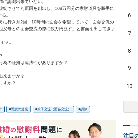
確に認識出来ていない。

破綻させてた原因を創出し、108万円分の家財道具を勝手に
6
る。

えに行き月2回、10時間の面会を希望していて、面会交流の
祖父母との面会交流の際に数万円渡す。と書面を出してきま
7
せん。

8


行為の証拠は違法性がありますか？

9
来ますか？

ますか？
10
癖
悪意の遺棄
親子交流（面会交流）
調停
注目