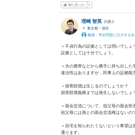
役に立った
1
理崎 智英
弁護士
東京都
>
港区
離婚・男女問題に注力する弁
＞不貞行為の証拠としては弱いでしょう
証拠としては十分でしょう。

＞夫の携帯などから勝手に持ち出した不
違法性はありますが，民事上の証拠能力
＞損害賠償は生じるのでしょうか？

損害賠償義務までは発生しないでしょう
＞面会交流について、祖父母の面会拒否
祖父母には孫との面会交流権はないので
＞自宅を知られたくないという希望は通
通ります。
