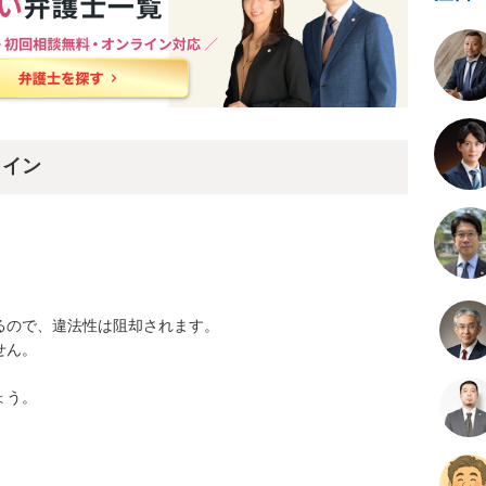
ライン
ので、違法性は阻却されます。

ん。

う。
