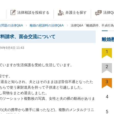
法律相談を投稿する
弁護士を探す
法律Q
女問題の法律Q&A
離婚の慰謝料の法律Q&A
法律Q&A「離婚調停、不貞行
謝料請求、面会交流について
離婚
24年9月4日 11:43
1
ていますが生活保護を受給し生活しています。

2
です。

3
家を退去と知らされ、夫とはそのままほぼ音信不通となったた
ちらで使う家財道具を持って子供達と引越しました。

し荷物をまとめ退去しました。

4
のツーショット複数枚の写真、女性と夫の裸の動画がありま
の(夫の携帯から勝手に撮ったなど)、複数のメンタルクリニ
5