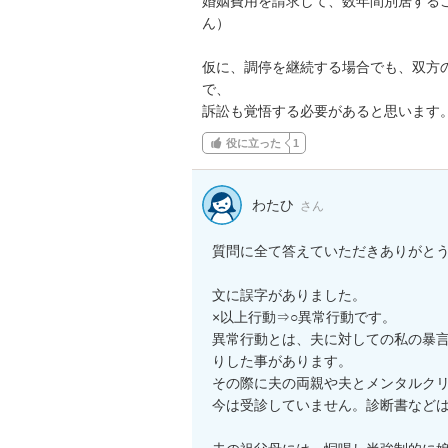
婚姻費用を請求して、数年間別居する
ん）

仮に、調停を継続する場合でも、双方
で、

訴訟も覚悟する必要があると思います
役に立った
1
わたひ
さん
質問に全て答えていただきありがとう
文に誤字がありました。

×以上行動⇒○異常行動です。

異常行動とは、夫に対しての私の暴
りした事があります。

その際に夫の両親や夫とメンタルクリ
今は受診していません。診断書などは