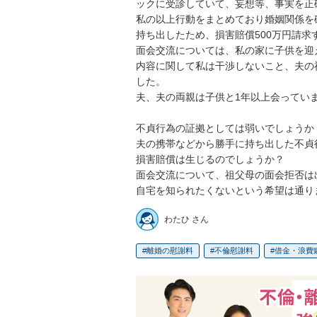
ックに受診していて、妄想等、事実を正
私の以上行動をまとめており婚姻関係を
持ち出したため、損害賠償500万円請求す
面会交流については、私の家に子供を迎
内容に関して私は干渉しないこと、夫の
した。

夫、夫の両親は子供と1年以上会っていま
不貞行為の証拠としては弱いでしょうか？
夫の携帯などから勝手に持ち出した不貞
損害賠償は生じるのでしょうか？

面会交流について、祖父母の面会拒否は出
自宅を知られたくないという希望は通り
わたひ さん
離婚の慰謝料
不倫慰謝料
借金・浪費