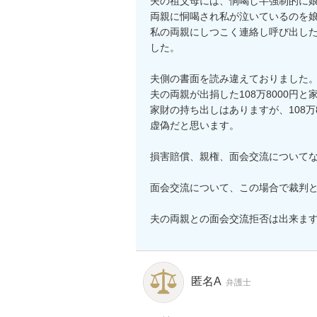
夫の祖父母には、恫喝し半強制的に娘
両親に恫喝され私が泣いているのを娘
私の両親にしつこく連絡し呼び出し
した。

夫側の書面を読み違えておりました。
夫の両親が出捐した108万8000円
家財の持ち出しはありますが、108万
虚偽だと思います。

損害賠償、親権、面会交流についてな
面会交流について、この場合で裁判と
夫の両親との面会交流拒否は出来ま
匿名A
弁護士