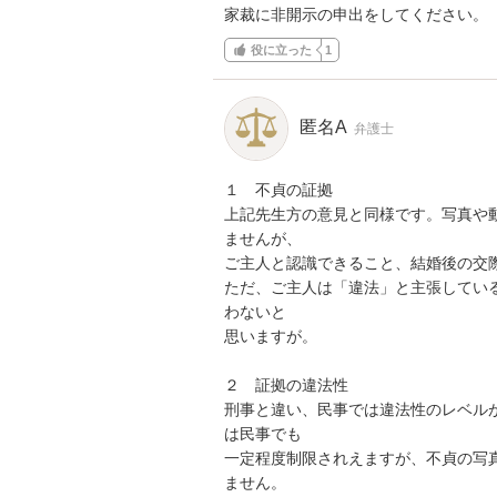
家裁に非開示の申出をしてください。
役に立った
1
匿名A
弁護士
１　不貞の証拠

上記先生方の意見と同様です。写真や
ませんが、

ご主人と認識できること、結婚後の交際
ただ、ご主人は「違法」と主張してい
わないと

思いますが。

２　証拠の違法性

刑事と違い、民事では違法性のレベル
は民事でも

一定程度制限されえますが、不貞の写
ません。
