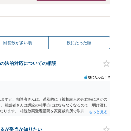
回答数が多い順
役にたった順
の法的対応についての相談
役にたった
2
れますと、相談者さんは、遡及的に（被相続人の死亡時にさかの
て、相談者さんは訴訟の相手方にはならなくなるので（明け渡し
なります。 相続放棄受理証明を家庭裁判所で取得し、コピーを
。 質問２について 請求棄却を求める答弁書を提出すれば、第
の日は差支え（用事があり出席できない）との記載で十分で
で、ｍｉｎｔｓでの提出の必要は無いと思います。郵送（期限ま
るが妥当か知りたい