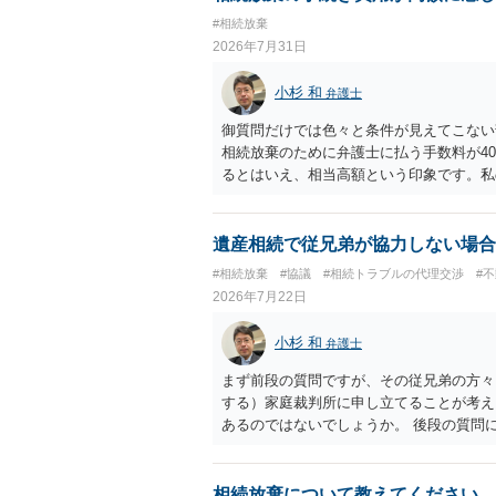
でに届けばよい）で十分です。 詳細は、
#相続放棄
考まで。
2026年7月31日
小杉 和
弁護士
御質問だけでは色々と条件が見えてこない
相続放棄のために弁護士に払う手数料が4
るとはいえ、相当高額という印象です。私
別に戸籍の用意に一定の実費がかかること
おいてください。 話を元に戻して、弁護
法テラスに御連絡なさって弁護士との相談
遺産相続で従兄弟が協力しない場合
でやってくれるはずです。 ただ、法テラ
#相続放棄
#協議
#相続トラブルの代理交渉
#
なる）ようですので、比較的短い熟慮期間
2026年7月22日
しょう。 もし法テラスが御利用になれな
弁護士を適宜探し（WEB等で）、問い合
小杉 和
弁護士
価な手数料でのお仕事になるのであまり前
所に聞いて（相見積もりをとって）、一番
まず前段の質問ですが、その従兄弟の方々
さんの御希望をかなえることができるので
する）家庭裁判所に申し立てることが考え
くもないとは思います。その場合、かかる
あるのではないでしょうか。 後段の質問
サイトから用紙を取得すると共に必要な書
ないので必要書類をてきぱきと揃える必要
理通知書を待つという流れになります。
相続放棄について教えてください