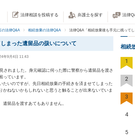
法律相談を投稿する
弁護士を探す
法律Q
の法律Q&A
相続放棄の法律Q&A
法律Q&A「相続放棄後も手元に残って
てしまった遺留品の扱いについて
相続
24年9月4日 11:43
1
発見されました。身元確認に伺った際に警察から遺留品を渡さ
っています。

2
いたいのですが、先日相続放棄の手続きを済ませてしまった
りかねないかもしれないと思うと触ることが出来ないでいま
3
、遺留品を渡すあてもありません。

4
5