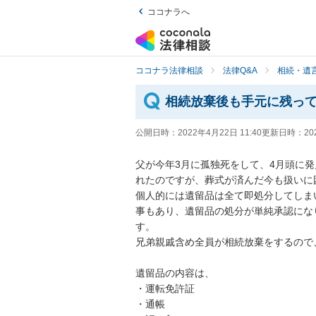
ココナラへ
ココナラ法律相談
法律Q&A
相続・遺言
相続放棄後も手元に残っ
公開日時：
2022年4月22日 11:40
更新日時：
20
父が今年3月に孤独死をして、4月頭に
れたのですが、葬式が済んだ今も扱いに困
個人的には遺留品は全て即処分してしま
事もあり、遺留品の処分が単純承認にな
す。

兄弟親戚含め全員が相続放棄をするので
遺留品の内容は、

・運転免許証

・通帳
