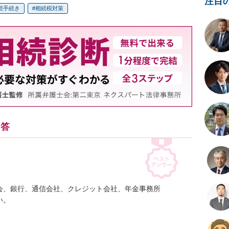
注目
続手続き
相続税対策
回答
、銀行、通信会社、クレジット会社、年金事務所

。


