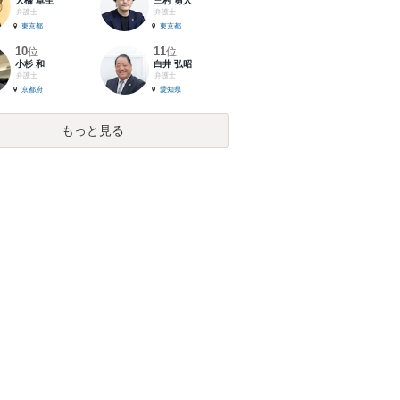
大橋 卓生
三村 勇人
弁護士
弁護士
東京都
東京都
10
11
位
位
小杉 和
白井 弘昭
弁護士
弁護士
京都府
愛知県
もっと見る