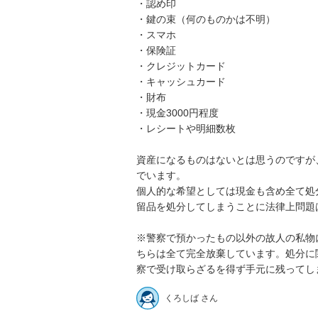
・認め印

・鍵の束（何のものかは不明）

・スマホ

・保険証

・クレジットカード

・キャッシュカード

・財布

・現金3000円程度

・レシートや明細数枚

資産になるものはないとは思うのですが
でいます。

個人的な希望としては現金も含め全て処
留品を処分してしまうことに法律上問題
※警察で預かったもの以外の故人の私物
ちらは全て完全放棄しています。処分に
察で受け取らざるを得ず手元に残ってし
くろしば さん