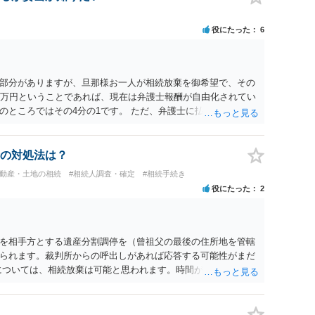
書面記載の裁判所書記官にお問い合わせください。 以上、ご参
役にたった
6
部分がありますが、旦那様お一人が相続放棄を御希望で、その
0万円ということであれば、現在は弁護士報酬が自由化されてい
のところではその4分の1です。 ただ、弁護士に払う手数料とは
になりますので、その費用も支払うべきものとして頭に置いて
士に対する手数料ですが、旦那様の収入や財産にもよりますが、
を予約して受任してもらうのが一番安上がりでしょう。数万円
の対処法は？
スは予約が取りづらい（希望者が多く予約できてもしばらく先に
不動産・土地の相続
#相続人調査・確定
#相続手続き
のことを考えると、来週早々すぐにでも御連絡する方が良いで
役にたった
2
い、あるいは時間がない等であれば、相続を取扱分野としている
わせてみることです。相続を扱う弁護士でも相続放棄は比較的安
向きに受けてくれないところもあるようです。 複数の法律事務
安いところでやってもらうことに決めれば、キューちゃんママ
を相手方とする遺産分割調停を（曾祖父の最後の住所地を管轄
はないでしょうか。 あるいは相続放棄であれば御自分でできな
られます。裁判所からの呼出しがあれば応答する可能性がまだ
のは戸籍等の取得費用と印紙代だけとなります。家庭裁判所の
については、相続放棄は可能と思われます。時間が思った以上に
類を確認し、印紙と共に家庭裁判所に提出して相続放棄申述受
があります。その点是非御注意ください。