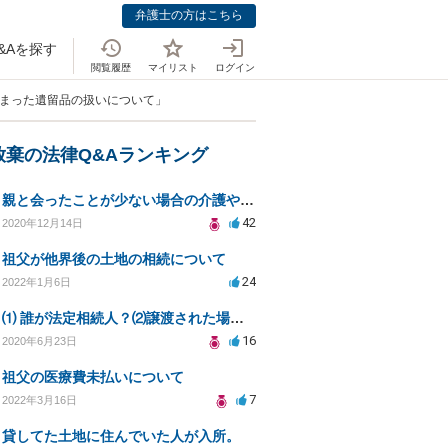
弁護士の方はこちら
&Aを探す
閲覧履歴
マイリスト
ログイン
しまった遺留品の扱いについて」
放棄の法律Q&Aランキング
親と会ったことが少ない場合の介護や相続の義務について
42
2020年12月14日
祖父が他界後の土地の相続について
24
2022年1月6日
⑴ 誰が法定相続人？⑵譲渡された場合の税金？⑶相続放棄後同じ不動産を相続できない？⑷借金返済義務は？
16
2020年6月23日
祖父の医療費未払いについて
7
2022年3月16日
貸してた土地に住んでいた人が入所。