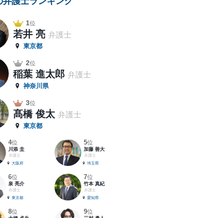
の弁護士ランキング
1
位
若井 亮
弁護士
東京都
2
位
稲葉 進太郎
弁護士
神奈川県
3
位
髙橋 俊太
弁護士
東京都
4
5
位
位
川添 圭
加藤 善大
弁護士
弁護士
大阪府
埼玉県
6
7
位
位
泉 亮介
竹本 真紀
弁護士
弁護士
東京都
愛知県
8
9
位
位