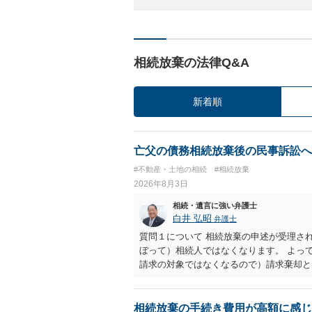
相続放棄の法律Q&A
新着順
亡父の債務相続放棄後の民事訴訟へ
#不動産・土地の相続
#相続放棄
2026年8月3日
相続・遺言に強い弁護士
白井 弘昭
弁護士
質問１について 相続放棄の申述が受理さ
ぼって）相続人ではなくなります。 よっ
請求の対象ではなくなるので）請求棄却と
答弁書に添えて裁判所に提出してください
１回期日は出席する必要がありません。そ
す。 質問３について 弁護士ではないの
相続放棄の手続き費用が高額に感じ